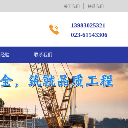
关于我们
联系我们
13983025321

023-61543306
术经验
联系我们