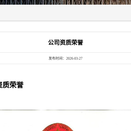
公司资质荣誉
发布时间：2026-03-27
资质荣誉