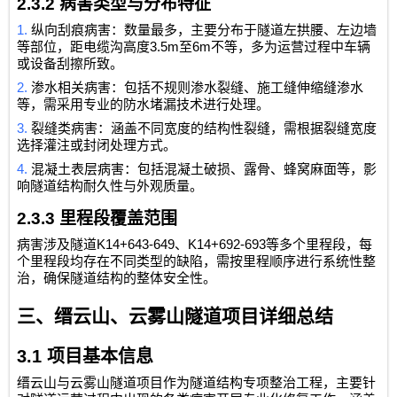
2.3.2
病害类型与分布特征
1.
纵向刮痕病害：数量最多，主要分布于隧道左拱腰、左边墙
3.5m
6m
等部位，距电缆沟高度
至
不等，多为运营过程中车辆
或设备刮擦所致。
2.
渗水相关病害：包括不规则渗水裂缝、施工缝伸缩缝渗水
等，需采用专业的防水堵漏技术进行处理。
3.
裂缝类病害：涵盖不同宽度的结构性裂缝，需根据裂缝宽度
选择灌注或封闭处理方式。
4.
混凝土表层病害：包括混凝土破损、露骨、蜂窝麻面等，影
响隧道结构耐久性与外观质量。
2.3.3
里程段覆盖范围
K14+643-649
K14+692-693
病害涉及隧道
、
等多个里程段，每
个里程段均存在不同类型的缺陷，需按里程顺序进行系统性整
治，确保隧道结构的整体安全性。
三、缙云山、云雾山隧道项目详细总结
3.1
项目基本信息
缙云山与云雾山隧道项目作为隧道结构专项整治工程，主要针