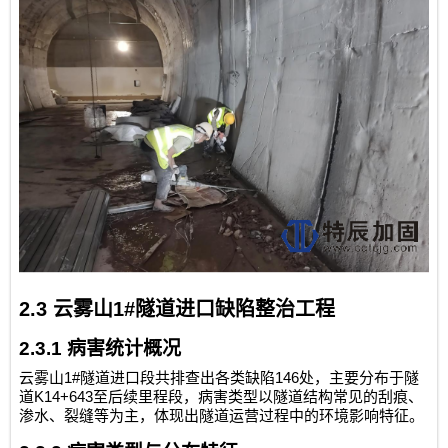
2.3
云雾山
1#
隧道进口缺陷整治工程
2.3.1
病害统计概况
1#
146
云雾山
隧道进口段共排查出各类缺陷
处，主要分布于隧
K14+643
道
至后续里程段，病害类型以隧道结构常见的刮痕、
渗水、裂缝等为主，体现出隧道运营过程中的环境影响特征。