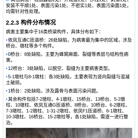
1
1
1
1
安装不平顺
处、表面污染
处、不密实
处、表面污染面
处，
均需针对性处理。
2.2.3
构件分布情况
16
病害主要集中于
类桥梁构件，具体分布如下：
•
C
26
依凤互通
匝道桥：
处缺陷，为病害最为集中的区域，涉及
桥台、墩柱等多个构件。
•
0
8
桥台：
处缺陷，主要为蜂窝麻面、裂缝等表层与结构性病
害。
•
12
3
桥台：
处缺陷，以脱空、裂缝为主要病害类型。
•
5-1
8-1
3
墩柱与
墩柱：各
处缺陷，主要表现为竖向裂缝与混凝
土破损。
•
1
2
桥台：
处缺陷，涉及露骨与表面污染问题。
•
7-2
4-1
15
13
5-2
其余构件包括
墩柱、
墩柱、
桥台、
桥台、
墩
10
G
8
10
6-2
柱、
墩柱、依凤互通
匝道桥、
桥台、
桥台、
墩柱、
7-3
1-2
1-31-2
F1
6-1
墩柱、
墩柱、
墩柱、依凤
匝道桥、
墩柱、
10-3
16
15-2
1
墩柱、
桥台、
墩柱等，各
处缺陷，需逐一进行整
治。