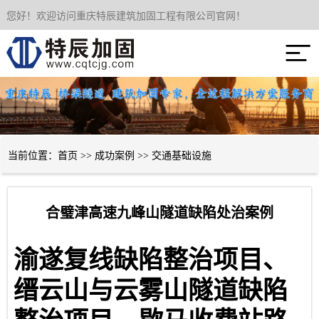
您好！欢迎访问重庆特辰建筑加固工程有限公司官网！
网站首页

关于我们
服务项目
成功案例
当前位置：
首页
>>
成功案例
>>
交通基础设施
新闻资讯
合璧津高速九峰山隧道缺陷处治案例
技术经验
渝遂复线缺陷整治项目、
联系我们
缙云山与云雾山隧道缺陷