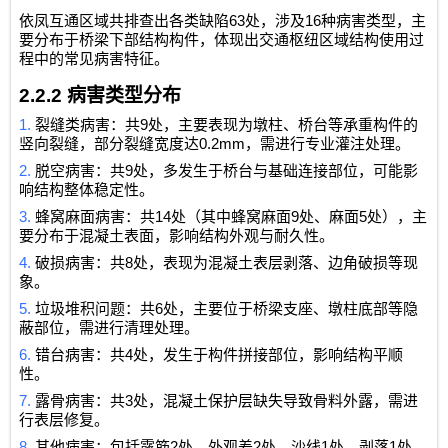
63
16
依凤互通区域共排查出各类缺陷
处，涉及
种病害类型，主
要分布于桥梁下部结构构件，体现出交通枢纽区域结构使用过
程中的常见病害特征。
2.2.2
病害类型分布
1.
9
裂缝类病害：共
处，主要表现为墩柱、桥台等承重构件的
0.2mm
竖向裂缝，部分裂缝宽度达
，需进行专业灌注处理。
2.
9
脱空病害：共
处，多发生于桥台与基础连接部位，可能影
响结构整体稳定性。
3.
14
9
5
蜂窝麻面病害：共
处（其中蜂窝麻面
处、麻面
处），主
要分布于混凝土表面，影响结构外观与耐久性。
4.
8
破损病害：共
处，表现为混凝土表层剥落、边角破损等现
象。
5.
6
垃圾堆积问题：共
处，主要位于桥梁支座、墩柱底部等隐
蔽部位，需进行清理处理。
6.
4
错台病害：共
处，发生于构件拼接部位，影响结构平顺
性。
7.
3
露骨病害：共
处，混凝土保护层缺失导致骨料外露，需进
行表层修复。
8.
2
2
1
1
其他病害：包括露筋
处、外观差
处、沙线
处、剥落
处、