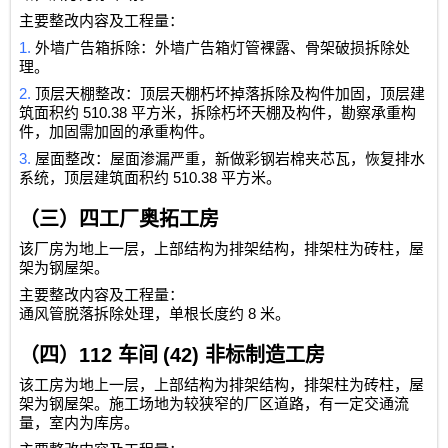
主要整改内容及工程量：
1.
外墙广告箱拆除：外墙广告箱灯管裸露、骨架破损拆除处
理。
2.
顶层天棚整改：顶层天棚朽坏掉落拆除及构件加固，顶层建
510.38
筑面积约
平方米，拆除朽坏天棚及构件，勘察承重构
件，加固需加固的承重构件。
3.
屋面整改：屋面渗漏严重，新做彩钢岩棉夹芯瓦，恢复排水
510.38
系统，顶层建筑面积约
平方米。
（三）四工厂奥拓工房
该厂房为地上一层，上部结构为排架结构，排架柱为砖柱，屋
架为钢屋架。
主要整改内容及工程量：
8
通风管脱落拆除处理，单根长度约
米。
（四）
112
车间
(42)
非标制造工房
该工房为地上一层，上部结构为排架结构，排架柱为砖柱，屋
架为钢屋架。施工场地为较狭窄的厂区道路，有一定交通流
量，室内为库房。