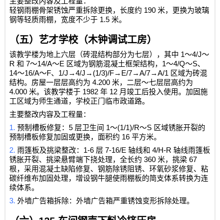
主要整改内容及工程量：
190
轻钢雨棚骨架锈蚀严重拆除更换，长度约
米，更换为玻璃
1.5
钢等轻质雨棚，宽度不少于
米。
（五）艺才学校（木钟调试工房）
1
4/J
该教学楼为地上六层（砖混结构部分为七层），其中
～
～
R
7
14/A
E
1
4/Q
S
和
～
～
区域为钢筋混凝土框架结构，
～
～
、
14
16/A
F
1/J→4/J→(1/3)/F→E/7→A/7→A/1
～
～
、
区域为砖混
4.200
结构。房屋一层层高约为
米，二层～七层层高约为
4.000
1982
12
米。该教学楼于
年
月竣工后投入使用。加固施
工区域为师生通道，学校正门临市政道路。
主要整改内容及工程量：
1.
5
1
(1/1)/R
S
预制槽板修复：
层卫生间
～
～
区域锈胀开裂的
16
预制槽板修复加固或更换，面积约
平方米。
2.
1-6
7-16/E
4/H-R
雨篷板及挑梁整改：
层
轴线和
轴线雨篷板
360
67
锈胀开裂、挑梁悬臂端下挠处理，全长约
米，挑梁
根，采用混凝土缺陷修复、钢筋除锈阻锈、环氧砂浆修复、粘
碳纤维布加固处理，增设钢牛腿使雨棚板的简支体系转换为连
续体系。
3.
外墙广告箱拆除：外墙广告箱严重锈蚀变形拆除处理。