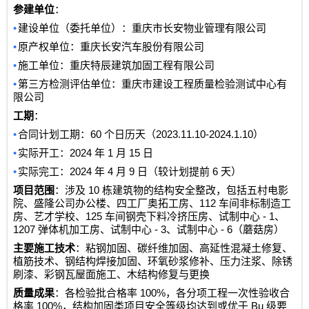
参建单位
：
•
建设单位（委托单位）：重庆市长安物业管理有限公司
•
原产权单位：重庆长安汽车股份有限公司
•
施工单位：
重庆特辰建筑加固工程有限公司
•
第三方检测评估单位：重庆市建设工程质量检验测试中心有
限公司
工期
：
•
60
2023.11.10-2024.1.10
合同计划工期：
个日历天（
）
•
2024
1
15
实际开工：
年
月
日
•
2024
4
9
6
实际完工：
年
月
日（较计划提前
天）
10
项目范围
：涉及
栋建筑物的结构安全整改，包括五村电影
112
院、盛隆公司办公楼、四工厂奥拓工房、
车间非标制造工
125
- 1
房、艺才学校、
车间钢壳下料冷挤压房、试制中心
、
1207
- 3
- 6
弹体机加工房、试制中心
、试制中心
（蘑菇房）
主要施工技术
：粘钢加固、碳纤维加固、高延性混凝土修复、
植筋技术、钢结构焊接加固、环氧砂浆修补、压力注浆、除锈
刷漆、彩钢瓦屋面施工、木结构修复与更换
100%
质量成果
：各检验批合格率
，各分项工程一次性验收合
100%
Bu
格率
，结构加固类项目安全等级均达到或优于
级要