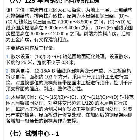
（六）
125
车间钢壳下料冷挤压房
该厂房位于重庆市江北区大石坝街道，为地上一层，上部结构
(B)
为排架结构，排架柱为砖柱，屋架为木屋架和钢屋架。
～
(C)
7.100m
8.900m
(C)
(D)
轴线范围房屋层高在
～
之间，
～
轴
6.000m
9.400m
(D)
(E)
线范围房屋层高在
～
之间，
～
轴线范围
6.000m
12.000m
房屋层高在
～
之间。前端为饮料库房，后端
为五金库房，有文保建筑相连。
主要整改内容及工程量：
1.
(16)/(D)
(E)
散水设置：
～
轴范围地面硬化处理，设置散水，
25
0.8
长度约
米，宽度不少于
米。
2.
12-16/A-B
檩条更换：
轴线范围檩条变形严重、木工板腐朽
103
拆除更换，面积约
平方米，采用千斤顶顶升工艺进行置
换，对置换部位的原檩条连带屋面木工板进行顶升，控制千斤
顶支撑面的强度、刚度、整体稳定性。
3.
(1)
(16)/(B)
(C)
(9)
(11)/(C)
(D)
木屋架加固：
～
～
、
～
～
轴线范
L/120
围木屋架加固处理，对整体变形超过
的木屋架进行加
固，每跨木工板的两侧采用角钢及工字钢进行加固处理，对变
形严重的檩条、屋面板进行修复处理，在加固后的钢屋架两侧
各增加一根通长的钢檩条作为支撑。
（七）试制中心
- 1