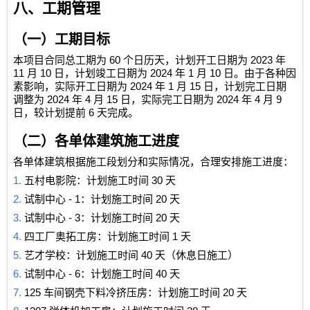
八、工期管理
（一）工期目标
60
2023
本项目合同总工期为
个日历天，计划开工日期为
年
11
10
2024
1
10
月
日，计划竣工日期为
年
月
日。由于各种因
2024
1
15
素影响，实际开工日期为
年
月
日，计划完工日期
2024
4
15
2024
4
9
调整为
年
月
日，实际完工日期为
年
月
6
日，较计划提前
天完成。
（二）各单体建筑施工进度
各单体建筑根据施工段划分和实际情况，合理安排施工进度：
1.
30
五村电影院：计划施工时间
天
2.
- 1
20
试制中心
：计划施工时间
天
3.
- 3
20
试制中心
：计划施工时间
天
4.
1
四工厂奥拓工房：计划施工时间
天
5.
40
艺才学校：计划施工时间
天（休息日施工）
6.
- 6
40
试制中心
：计划施工时间
天
7.
125
20
车间钢壳下料冷挤压房：计划施工时间
天