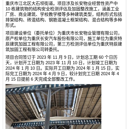
重庆市江北区大石坝街道。项目涉及长安物业经营性资产中
10
栋建筑物的结构安全检测评估及加固整改施工，涵盖工业
厂房、商业建筑、学校教学楼等多种建筑类型，结构形式包括
排架结构、砖混结构、钢筋混凝土框架结构、混合结构等多种
形式。
项目建设单位（委托单位）为重庆市长安物业管理有限公司，
原产权单位为重庆长安汽车股份有限公司，施工单位为
重庆特
辰建筑加固工程有限公司
，第三方检测评估单位为
重庆特辰建
筑加固工程有限公司
转委托
。
2023
11
9
60
项目合同签订于
年
月
日，计划总工期
个日历
2023
11
10
天，计划开工日期为
年
月
日，计划竣工日期为
2024
1
10
2024
1
15
年
月
日。实际开工日期为
年
月
日，实
2024
4
9
2024
4
际完工日期为
年
月
日，较计划完工日期
年
15
6
月
日提前
天完成全部整改工作。