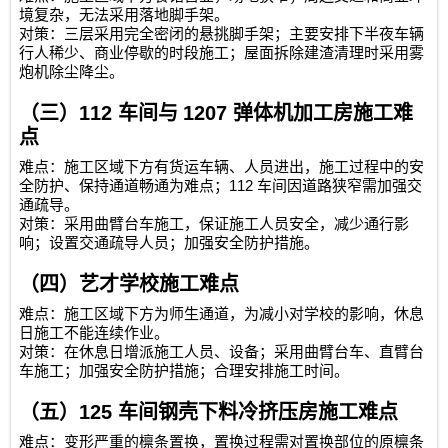
境复杂，无法采用落地脚手架。
对策：三层采用完全密闭的悬挑脚手架；主要安排下半夜车辆
行人稀少、商业停歇的时段施工；屋面拆除建渣清理时采用雾
炮机除尘降尘。
（三）
112
车间与
1207
弹体机加工房施工难
点
难点：施工区域下方有货运车辆、人员进出，施工过程中的安
112
全防护、保持通道畅通为难点；
车间因道路狭窄需加强交
通疏导。
对策：采用曲臂台车施工，保证施工人员安全，减少通行影
响；设置交通疏导人员；加强安全防护措施。
（四）艺才学校施工难点
难点：施工区域下方为师生通道，为减小对学校的影响，休息
日施工不能连续作业。
对策：在休息日增派施工人员、设备；采用曲臂台车、直臂台
车施工；加强安全防护措施；合理安排施工时间。
（五）
125
车间钢壳下料冷挤压房施工难点
难点：变形严重的檩条置换，置换过程需对置换部位的原檩条