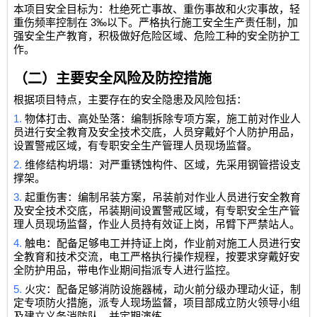
本项目安全目标为：杜绝死亡事故、重伤事故和火灾事故，轻
3‰
重伤频率控制在
以下。严格执行施工安全生产责任制，加
强安全生产教育，积极做好危险区域、危险工种的安全防护工
作。
（二）主要安全风险及防控措施
根据项目特点，主要存在的安全隐患及风险包括：
1.
物体打击、高处坠落：编制拆除专项方案，施工前对作业人
员进行安全教育及安全技术交底，人员穿戴好个人防护用品，
设置警戒区域，有专职安全生产管理人员现场监督。
2.
维修结构坍塌：对严重锈蚀构件、区域，先采用钢管搭设支
撑架。
3.
起重伤害：编制吊装方案，吊装前对作业人员进行安全教育
及安全技术交底，吊装期间设置警戒区域，有专职安全生产管
理人员现场监督，作业人员持有效证上岗，吊臂下严禁站人。
4.
触电：配备足够电工并持证上岗，作业前对施工人员进行安
全教育和技术交流，电工严格执行操作规程，按要求穿戴好安
全防护用品，带电作业期间指派专人进行监控。
5.
火灾：配备足够消防设施器械，动火前分级办理动火证，制
定专项防火措施，派专人现场监督，项目部成立防火领导小组
及建立义务消防队，并定期演练。