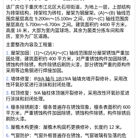
该厂房位于重庆市江北区大石坝街道，为地上一层，上部结构
(A)
(B)
为排架结构，排架柱为砖柱，屋架为钢屋架。
～
轴线范
9.200m
15.100m
(B)
(C)
围房屋层高在
～
之间，
～
轴线范围房
5.700m
6.700m
4400
屋层高在
～
之间。建筑面积约
平方米，
16
高度
米，大部为室内篮球场，其余为菌类分拣车间和库
房，室外为厂区道路。
主要整改内容及工程量：
1.
(1)
(2)/(A)
(C)
屋架加固：
～
～
轴线范围部分屋架锈蚀严重加
400
固处理，建筑面积约
平方米，对严重锈蚀构件加固除锈，
锈蚀构件除锈，构件除锈后刷防火漆，部分锈蚀严重的原构件
采用等边角钢进行焊接加固。
2.
8\
9/A
18\
19/A
墙体修复：
轴与
轴填充墙开裂修补，采用改
性环氧砂浆进行涂抹和封闭处理。
3.
9/A
柱顶修复：
轴柱体顶端开裂修补，采用改性环氧砂浆进
行涂抹和封闭处理。
4.
600
檩条除锈刷漆：檩条普遍存在锈蚀现象，檩条表面积约
平方米，严重锈蚀构件加固除锈，锈蚀构件除锈，构件除锈后
刷防火漆。
5.
12
屋檐木构更换：屋檐木构腐朽更换修补，长度约
米。
6.
气窗防护：气窗外框普遍存在锈蚀，气窗玻璃有坠落的危