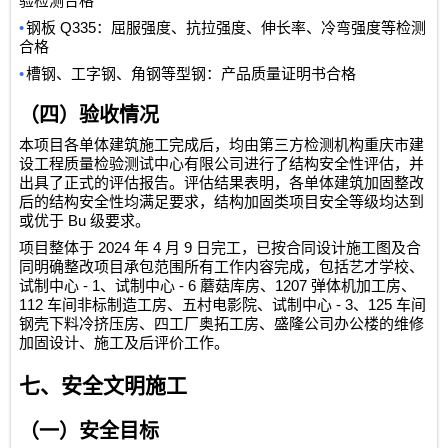
验检测合格
•
Q335
钢板
：屈服强度、抗拉强度、伸长率、冷弯强度等检测
合格
•
槽钢、工字钢、角钢等型钢：产品质量证明书合格
（四）验收情况
本项目各单体建筑施工完成后，均由第三方检测机构重庆市建
设工程质量检验测试中心有限公司进行了结构安全性评估，并
出具了正式的评估报告。评估结果表明，各单体建筑加固整改
后的结构安全性均满足要求，结构加固类项目安全等级均达到
Bu
或优于
级要求。
2024
4
9
项目整体于
年
月
日完工，已按合同设计施工图及合
同明确整改项目承包范围所有工作内容完成，包括艺才学校、
- 1
- 6
1207
试制中心
、试制中心
蘑菇库房、
弹体机加工房、
112
- 3
125
车间非标制造工房、五村电影院、试制中心
、
车间
钢壳下料冷挤压房、四工厂奥拓工房、盛隆公司办公楼的维修
加固设计、施工及后评价工作。
七、安全文明施工
（一）安全目标