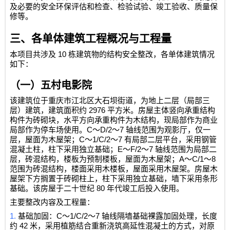
及必要的安全环保评估和检查、检验试验、竣工验收、质量保
修等。
三、各单体建筑工程概况与工程量
10
本项目共涉及
栋建筑物的结构安全整改，各单体建筑情况
如下：
（一）五村电影院
该建筑位于重庆市江北区大石坝街道，为地上二层（局部三
2976
层）建筑，建筑面积约
平方米。房屋主体竖向承重结构
构件为砖砌块，水平方向承重构件为木结构，现局部作为商业
C
D/2
7
局部作为停车场使用。
～
～
轴线范围为观影厅，仅一
C
1/C/2
7
层，屋面为木屋架；
～
～
有局部二层平台，采用钢管
E
F/2
7
混凝土柱，柱下采用独立基础；
～
～
轴线范围为局部二
A
C/1
8
层，砖混结构，楼板为预制楼板，屋面为木屋架；
～
～
范围为砖混结构，楼面采用木楼板，屋面采用木屋架。房屋木
屋架下方搁置于砖砌柱上，柱下采用独立基础，墙下采用条形
80
基础。该房屋于二十世纪
年代竣工后投入使用。
主要整改内容及工程量：
1.
C
1/C/2
7
基础加固：
～
～
轴线隔墙基础裸露加固处理，长度
42
约
米，采用植筋结合重新浇筑高延性混凝土的方式，对原