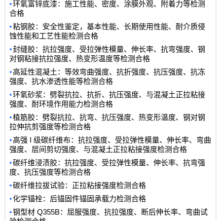
•
环氧富锌底漆：施工性能、密度、涂膜外观、附着力等检测
合格
•
粘钢胶：安全性鉴定，基本性能、长期使用性能、耐介质侵
蚀性能和工艺性能检测合格
•
封缝胶：抗拉强度、受拉弹性模量、伸长率、抗弯强度、钢
对钢粘接抗拉强度、热变形温度等检测合格
•
高延性混凝土：等效弯曲强度、抗折强度、抗压强度、抗冻
强度、抗水渗透性能等检测合格
•
环氧砂浆：劈裂抗拉、抗折、抗压强度、与混凝土正拉粘接
强度、耐环境作用能力检测合格
•
植筋胶：劈裂抗拉、抗弯、抗压强度、热变形温度、钢对钢
拉伸抗剪强度等检测合格
•
I
高强
级碳纤维布：抗拉强度、受拉弹性模量、伸长率、弯曲
强度、层间剪切强度、与混凝土正拉粘接强度检测合格
•
碳纤维浸渍胶：抗拉强度、受拉弹性模量、伸长率、抗弯强
度、抗压强度等检测合格
•
碳纤维拉拔试验：正拉粘接强度检测合格
•
化学锚栓：后锚固件锚固承载力检测合格
•
Q355B
钢型材
：屈服强度、抗拉强度、断后伸长率、弯曲试