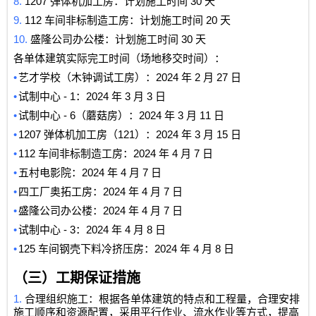
8.
1207
30
弹体机加工房：计划施工时间
天
9.
112
20
车间非标制造工房：计划施工时间
天
10.
30
盛隆公司办公楼：计划施工时间
天
各单体建筑实际完工时间（场地移交时间）：
•
2024
2
27
艺才学校（木钟调试工房）：
年
月
日
•
- 1
2024
3
3
试制中心
：
年
月
日
•
- 6
2024
3
11
试制中心
（蘑菇房）：
年
月
日
•
1207
121
2024
3
15
弹体机加工房（
）：
年
月
日
•
112
2024
4
7
车间非标制造工房：
年
月
日
•
2024
4
7
五村电影院：
年
月
日
•
2024
4
7
四工厂奥拓工房：
年
月
日
•
2024
4
7
盛隆公司办公楼：
年
月
日
•
- 3
2024
4
8
试制中心
：
年
月
日
•
125
2024
4
8
车间钢壳下料冷挤压房：
年
月
日
（三）工期保证措施
1.
合理组织施工：根据各单体建筑的特点和工程量，合理安排
施工顺序和资源配置，采用平行作业、流水作业等方式，提高