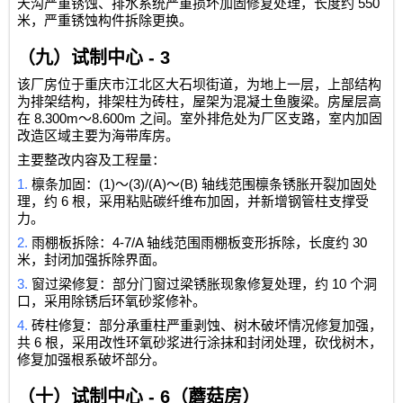
550
天沟严重锈蚀、排水系统严重损坏加固修复处理，长度约
米，严重锈蚀构件拆除更换。
（九）试制中心
- 3
该厂房位于重庆市江北区大石坝街道，为地上一层，上部结构
为排架结构，排架柱为砖柱，屋架为混凝土鱼腹梁。房屋层高
8.300m
8.600m
在
～
之间。室外排危处为厂区支路，室内加固
改造区域主要为海带库房。
主要整改内容及工程量：
1.
(1)
(3)/(A)
(B)
檩条加固：
～
～
轴线范围檩条锈胀开裂加固处
6
理，约
根，采用粘贴碳纤维布加固，并新增钢管柱支撑受
力。
2.
4-7/A
30
雨棚板拆除：
轴线范围雨棚板变形拆除，长度约
米，封闭加强拆除界面。
3.
10
窗过梁修复：部分门窗过梁锈胀现象修复处理，约
个洞
口，采用除锈后环氧砂浆修补。
4.
砖柱修复：部分承重柱严重剥蚀、树木破坏情况修复加强，
6
共
根，采用改性环氧砂浆进行涂抹和封闭处理，砍伐树木，
修复加强根系破坏部分。
（十）试制中心
- 6
（蘑菇房）