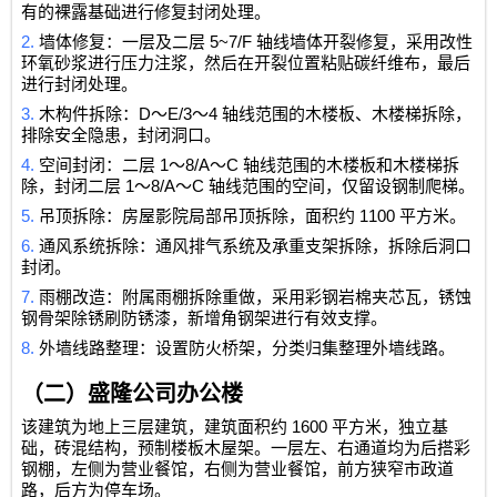
有的裸露基础进行修复封闭处理。
2.
5~7/F
墙体修复：一层及二层
轴线墙体开裂修复，采用改性
环氧砂浆进行压力注浆，然后在开裂位置粘贴碳纤维布，最后
进行封闭处理。
3.
D
E/3
4
木构件拆除：
～
～
轴线范围的木楼板、木楼梯拆除，
排除安全隐患，封闭洞口。
4.
1
8/A
C
空间封闭：二层
～
～
轴线范围的木楼板和木楼梯拆
1
8/A
C
除，封闭二层
～
～
轴线范围的空间，仅留设钢制爬梯。
5.
1100
吊顶拆除：房屋影院局部吊顶拆除，面积约
平方米。
6.
通风系统拆除：通风排气系统及承重支架拆除，拆除后洞口
封闭。
7.
雨棚改造：附属雨棚拆除重做，采用彩钢岩棉夹芯瓦，锈蚀
钢骨架除锈刷防锈漆，新增角钢架进行有效支撑。
8.
外墙线路整理：设置防火桥架，分类归集整理外墙线路。
（二）盛隆公司办公楼
1600
该建筑为地上三层建筑，建筑面积约
平方米，独立基
础，砖混结构，预制楼板木屋架。一层左、右通道均为后搭彩
钢棚，左侧为营业餐馆，右侧为营业餐馆，前方狭窄市政道
路，后方为停车场。