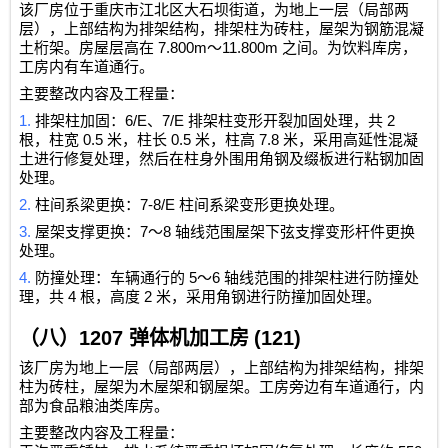
该厂房位于重庆市江北区大石坝街道，为地上一层（局部两
层），上部结构为排架结构，排架柱为砖柱，屋架为钢筋混凝
7.800m
11.800m
土桁架。房屋层高在
～
之间。为饮料库房，
工房内有车道通行。
主要整改内容及工程量：
1.
6/E
7/E
2
排架柱加固：
、
排架柱变形开裂加固处理，共
0.5
0.5
7.8
根，柱宽
米，柱长
米，柱高
米，采用高延性混凝
土进行修复处理，然后在柱身外围用角钢及缀板进行粘钢加固
处理。
2.
7-8/E
柱间系梁更换：
柱间系梁变形更换处理。
3.
7
8
屋架支撑更换：
～
轴线范围屋架下弦支撑变形杆件更换
处理。
4.
5
6
防撞处理：车辆通行的
～
轴线范围的排架柱进行防撞处
4
2
理，共
根，高度
米，采用角钢进行防撞加固处理。
（八）
1207
弹体机加工房
(121)
该厂房为地上一层（局部两层），上部结构为排架结构，排架
柱为砖柱，屋架为木屋架和钢屋架。工房旁边有车道通行，内
部为食品粮油类库房。
主要整改内容及工程量：