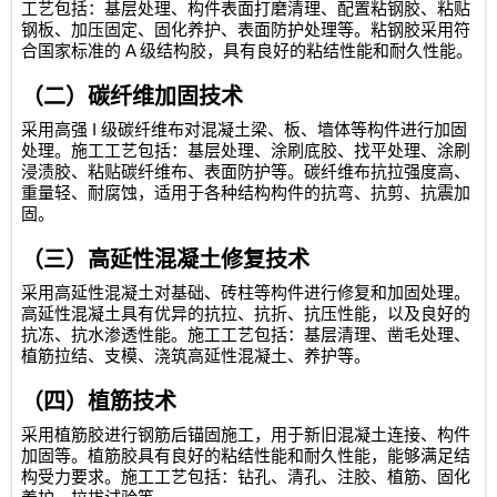
工艺包括：基层处理、构件表面打磨清理、配置粘钢胶、粘贴
钢板、加压固定、固化养护、表面防护处理等。粘钢胶采用符
A
合国家标准的
级结构胶，具有良好的粘结性能和耐久性能。
（二）碳纤维加固技术
I
采用高强
级碳纤维布对混凝土梁、板、墙体等构件进行加固
处理。施工工艺包括：基层处理、涂刷底胶、找平处理、涂刷
浸渍胶、粘贴碳纤维布、表面防护等。碳纤维布抗拉强度高、
重量轻、耐腐蚀，适用于各种结构构件的抗弯、抗剪、抗震加
固。
（三）高延性混凝土修复技术
采用高延性混凝土对基础、砖柱等构件进行修复和加固处理。
高延性混凝土具有优异的抗拉、抗折、抗压性能，以及良好的
抗冻、抗水渗透性能。施工工艺包括：基层清理、凿毛处理、
植筋拉结、支模、浇筑高延性混凝土、养护等。
（四）植筋技术
采用植筋胶进行钢筋后锚固施工，用于新旧混凝土连接、构件
加固等。植筋胶具有良好的粘结性能和耐久性能，能够满足结
构受力要求。施工工艺包括：钻孔、清孔、注胶、植筋、固化