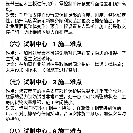
连带屋面木工板进行顶升，需控制千斤顶支撑面设置和顶升高
度。
对策：千斤顶支撑面设置需保证足够的强度、刚度、整体稳定
性；顶升高度需满足新檩条顺利安装定位及旧檩条抽出，同时
避免屋面板整体变形；顶升工程设置专人监护；施工前采取支
撑措施，防止维修区域大面积垮塌。
（六）试制中心
- 1
施工难点
难点：柱加固过程会不可避免地对已存在安全隐患的排架柱产
生扰动，发生突然破坏。
对策：在加固作业前对柱采取临时固定措施、增设支撑措施；
采用预加固技术；加强施工过程监测。
（七）试制中心
- 3
施工难点
难点：海带库房的檩条支座部位保护层混凝土几乎完全脱落，
裸露的受力钢筋锈蚀非常严重，处于随时可能断裂的状态；工
房内货物大量堆积，施工空间狭小。
"
"
对策：选用
不等边角钢半置换法
，在新做角钢安装到位前
后，不对原檩条有任何扰动；合理安排施工顺序；加强安全防
护措施。
（八）试制中心
- 6
施工难点