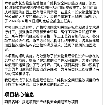
本项目为长安物业经营性资产结构安全问题整改项目，涉及
10
栋建筑物的结构安全检测评估及加固整改施工。项目由
重
庆特辰建筑加固工程有限公司
承建，在重庆市长安物业管理有
限公司的大力支持和配合下，经过全体施工人员的共同努力，
2024
4
9
于
年
月
日顺利完成全部施工任务。
本项目施工过程中，严格按照国家相关规范标准和设计要求进
行施工，加强质量控制和安全管理，确保工程质量和施工安
全。所有材料均经过检测合格，施工工艺符合规范要求，各分
项工程验收合格。第三方检测机构评估结果表明，各单体建筑
加固整改后的结构安全性均满足要求，达到了预期的加固效
果。
本项目的顺利实施，有效消除了长安物业经营性资产中存在的
结构安全隐患，提高了建筑物的安全性和可靠性，为资产的正
常使用和运营提供了有力保障。同时，项目实施过程中积累了
丰富的老旧建筑结构加固改造经验，为今后类似工程提供了有
益的借鉴和参考。
我已经完成了长安物业经营性资产结构安全问题整改项目的专
业施工案例总结。以下是总结的核心要点：
项目核心信息
项目名称
：指定项目资产结构安全问题整改项目