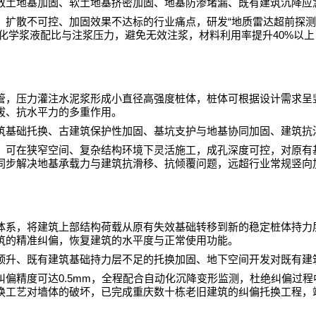
散土地基加固、软土地基挤密加固、地基防渗堵漏、既有建筑沉降应
“
、扩散不可控、加固效果不达标的行业痛点，研发
地质雷达超前探测
40%
化学浆液配比与注浆压力，避免无效注浆，材料利用率提升
以上
管，压力灌注水泥浆形成小直径高强度桩体，桩体可根据设计需求呈
拔、抗水平力的多重作用。
筑基础托换、古建筑保护性加固、基坑支护与地基协同加固、建筑抗
，可在狭窄空间、复杂结构环境下灵活施工，成孔深度可控，对原有
同步解决地基承载力与建筑抗滑移、抗倾覆问题，远超行业常规竖向
体系，将建筑上部结构荷载从原有失效基础转移到新的稳定桩体持力
筑的精准纠偏，恢复建筑的水平度与正常使用功能。
顶升、既有建筑基础持力层不足的托换加固、地下空间开发对既有建
0.5mm
纠偏精度可达
，全程配合自动化沉降变形监测，杜绝纠偏过程
换工艺对墙体的破坏，已完成重庆数十栋老旧建筑的纠偏托换工程，