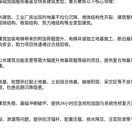
基础加固服务覆盖全场景建筑类型，重点聚焦以下核心领域：
共建筑、工业厂房出现的地基不均匀沉降、墙体结构性开裂、建筑整
砌体结构、框架结构、剪力墙结构等全类型建筑。
建筑加装电梯带来的附加荷载提升、电梯井道独立地基施工、新旧基
构安全，助力项目快速通过合规验收。
公共建筑功能变更等需大幅提升地基荷载等级的项目，提供复合地基
建。
地基、软塑状红黏土地基、土岩组合地基、崩坡积层、采空区等不良
题，杜绝后期沉降隐患。
24
建筑失稳、基础冲刷破坏，提供
小时应急抢险加固与系统性修复方
裂、渗漏等问题，提供抗浮锚杆、配重压载、排水降压、注浆防渗等