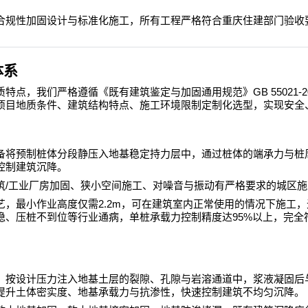
合规性加固设计与标准化施工，所有工程严格符合重庆住建部门验收
体系
GB 55021-2
质特点，我们严格遵循《既有建筑鉴定与加固通用规范》
项目地质条件、建筑结构特点、施工环境限制定制化选型，实现安全
备将预制桩体分段静压入地基稳定持力层中，通过桩体的端承力与桩
控制建筑沉降。
/
筑
工业厂房加固、狭小空间施工、对噪音与振动有严格要求的城区施
2.2m
艺，最小作业高度仅需
，可在建筑室内正常使用的情况下施工，
95%
稳、压桩不到位等行业通病，单桩承载力控制精度达
以上，完全
，按设计压力注入地基土层的裂隙、孔隙与岩溶通道中，浆液凝固后
提升土体密实度、地基承载力与抗渗性，快速控制建筑不均匀沉降。