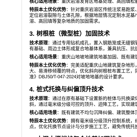
核心适用场景
：重庆岩溶发育区地基处理、高回填松
特辰本土优化优势
：针对重庆岩溶区传统注浆易跑浆
/
定位岩溶裂隙与土体孔隙，根据地层情况定制水泥基
溶、高回填等复杂地质的加固需求。
3.
树根桩（微型桩）加固技术
技术原理
：通过专用钻机成孔，置入钢筋笼或无缝钢
有基础、周边土体形成复合地基体系，兼具抗压、抗
核心适用场景
：重庆山地坡地建筑地基加固、既有建
特辰本土优化优势
：完美适配重庆山地建筑复杂地形
大、易滑移倾覆的特点，优化斜向树根桩布置工艺，
DBJ50/T-047-2024
准》
对坡地地基的设计要求。
4.
桩式托换与纠偏顶升技术
技术原理
：通过在原有基础下设置新的桩体与托换梁
斜，通过毫米级分级可控的顶升、迫降工艺，实现建
核心适用场景
：既有建筑不均匀沉降纠偏、建筑整体
特辰本土优化优势
：拥有毫米级分级顶升控制系统，
点，优化托换节点设计与分步施工工艺，避免传统托