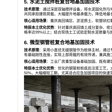
5.
水泥土搅拌桩复合地基加固技术
技术原理
：通过深层双轴搅拌设备，将水泥固化剂与
共同承担建筑荷载，大幅提升地基承载力，降低地基
核心适用场景
：重庆高回填区、淤泥质土、软塑状红
特辰本土优化优势
：针对重庆高回填土成分复杂、密
99%
格率达
以上；结合现场土工试验定制水泥掺量与
6.
微型钢管桩复合地基加固技术
技术原理
：采用小直径无缝钢管作为桩体主材，通过
有基础刚性连接，实现上部荷载的有效传递，兼具施
核心适用场景
：工业厂房重型设备基础加固、既有建
特辰本土优化优势
：优化的钢管桩桩底后注浆工艺，
50%
，大幅缩短工期，尤其适合应急加固项目的快速