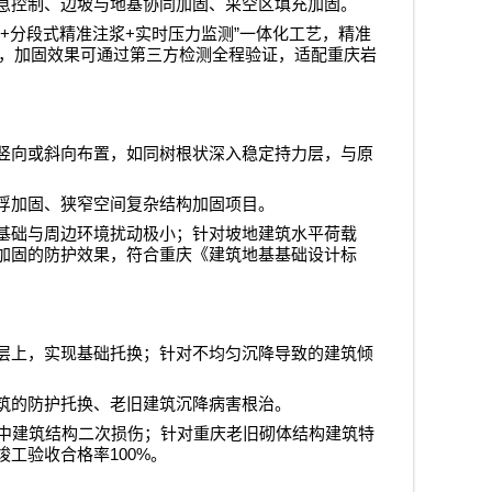
急控制、边坡与地基协同加固、采空区填充加固。
+
+
”
分段式精准注浆
实时压力监测
一体化工艺，精准
，加固效果可通过第三方检测全程验证，适配重庆岩
竖向或斜向布置，如同树根状深入稳定持力层，与原
浮加固、狭窄空间复杂结构加固项目。
基础与周边环境扰动极小；针对坡地建筑水平荷载
加固的防护效果，符合重庆《建筑地基基础设计标
层上，实现基础托换；针对不均匀沉降导致的建筑倾
筑的防护托换、老旧建筑沉降病害根治。
中建筑结构二次损伤；针对重庆老旧砌体结构建筑特
100%
竣工验收合格率
。