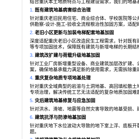
结合重庆本土地质特点与工程建设需求，我们的地基
1.
既有建筑地基病害综合治理
针对重庆老旧民用住宅、商业综合体、学校医院等公
-
-
-
供勘察
设计
施工
验收全流程根治性加固方案，适配
2.
老旧小区更新与加装电梯配套地基加固
深度适配重庆老旧小区改造民生工程需求，针对既有
等专项加固技术，保障既有建筑与新增电梯的长期结
3.
建筑改扩建与荷载升级地基加固
针对工业厂房新增重型设备、商业建筑加层改扩建、
案，确保地基承载力满足新的使用需求，无需拆除重
4.
重庆复杂地质专项地基处理
针对重庆全域典型的岩溶与土洞地基、高回填松散土
专项治理，解决传统工艺无法适配的复杂地质加固难
5.
灾后建筑地基修复与应急加固
针对洪水、滑坡、地震等自然灾害导致的地基受损、
6.
建筑抗浮与防渗地基加固
针对重庆地下水位波动大导致的地下室上浮、底板开
题。