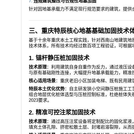
7.
违规建筑整改与合规性地基加固
针对因地基承载力不满足现行规范要求的建筑，提供
三、重庆特辰核心地基基础加固技术
基于十余年重庆本土工程实践，针对西南山地建筑地
技术体系，所有技术均经过数百项工程验证，可根据
1.
锚杆静压桩加固技术
技术原理
：利用建筑自身自重作为反力，通过液压设
与原有基础刚性连接，大幅提升地基承载能力，精准
核心适用场景
：重庆老旧小区加装电梯、既有民用建
特辰本土优化优势
：自主研发狭小空间静压桩施工工
组合地层优化桩体选型与压桩控制标准，杜绝桩体失
2023
要求。
2.
精准可控注浆加固技术
技术原理
：通过高压注浆设备将定制配比的固化浆液
填充土体孔隙、挤密松散土层、封堵岩溶裂隙，从而