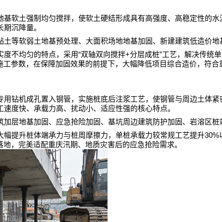
地基软土强制均匀搅拌，使软土硬结形成具有高强度、高稳定性的水
长期沉降量。
黏土等软弱土地基预处理、大面积场地地基加固、新建建筑低造价地
“
+
”
实度不均匀的特点，采用
双轴双向搅拌
分层成桩
工艺，解决传统单
施工参数，在保障加固效果的前提下，大幅降低项目综合造价，符合
专用钻机成孔置入钢管，实施桩底后注浆工艺，使钢管与周边土体紧
工速度快、承载力高、扰动小、适应性强的核心特点。
筑加层地基加固、应急抢险加固、基坑周边建筑防护加固、岩溶区桩
30%
大幅提升桩体端承力与桩周摩擦力，单桩承载力较常规工艺提升
落地，完美适配重庆汛期、地质灾害后的应急抢险需求。