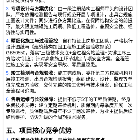
设计提供精准依据。
3.
专项设计与方案优化
：由一级注册结构工程师牵头的设计团
队，严格依据检测报告与现行规范开展专项设计，出具合规施
工图设计文件；同步进行多方案比选，在保障结构安全的前提
下，最大限度缩短施工周期、降低工程造价，兼顾安全性、经
济性与实用性。
4.
精细化施工与过程管控
：自有持证上岗施工团队，严格执行
设计图纸与《建筑结构加固工程施工质量验收规范》
GB50550
“
+
+
，落实
三级技术交底
全过程旁站监理
关键工序三
”
方验收
制度；针对高危施工环节制定专项安全方案，全程管
控施工安全，实现零安全事故、零质量隐患。
5.
竣工检测与合规验收
：施工完成后，委托第三方权威机构开
展竣工检测，出具合规检测报告；组织建设、设计、监理等单
位完成五方验收，交付完整的竣工资料与技术档案，确保工程
全流程可追溯。
6.
5
售后运维与长效保障
：提供不低于
年的工程质保期，终身
免费技术支持；建立定期巡检机制，质保期内每季度开展一次
专项巡检，质保期满后每年不少于两次巡检，为业主提供后续
结构维护、防灾升级的全周期技术服务。
五、项目核心竞争优势