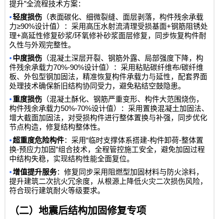
”
提升
全流程技术方案：
•
轻度损伤
（表面碳化、细微裂缝、面层剥落，构件残余承载
≥90%
+
力
设计值）：采用高压水射流清理受损基面
钢筋阻锈处
+
/
理
高延性修复砂浆
环氧修补砂浆面层修复，同步恢复构件耐
久性与外观完整性。
•
中度损伤
（混凝土深层开裂、钢筋外露、局部强度下降，构
70%-90%
/
件残余承载力
设计值）：采用粘贴碳纤维布
碳纤维
板、外包型钢加固法，精准恢复构件承载力与延性，配套界面
处理技术确保新旧结构协同受力，避免粘结空鼓隐患。
•
重度损伤
（混凝土酥化、钢筋严重变形、构件大范围烧伤，
50%-70%
构件残余承载力
设计值）：采用置换混凝土加固法、
增大截面加固法，对受损构件进行整体置换与补强，同步优化
节点构造，修复结构整体性。
•
“
-
-
超重度危险构件
：采用
临时支撑体系搭建
构件卸荷
整体置
-
”
换
预应力加固
组合技术，全程管控施工安全，避免加固过程
中结构失稳，实现结构性能全面复位。
•
增值提升服务
：修复同步采用阻燃型加固材料与防火涂料，
提升建筑二次抗火冗余度，从根源上降低火灾二次损伤风险，
符合现行建筑耐火等级要求。
（二）地震后结构加固修复专项