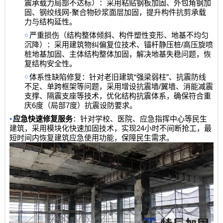
震承载力局部不达标）：采用粘贴钢板加固、外包角钢加
-
固、钢绞线网
聚合物砂浆面层加固，提升构件抗剪承载
力与结构延性。
￮
严重损伤（结构整体倾斜、构件塑性变形、地基不均匀
/
沉降）：采用建筑物纠偏复位技术、锚杆静压桩
高压旋喷
桩地基加固、主体结构整体加固，解决地基失稳问题，恢
复结构安全性。
￮
“
”
体系性缺陷修复：针对老旧建筑
强梁弱柱
、抗震防线
/
不足、单跨框架等问题，采用增设抗震墙
翼墙、消能减震
支撑、隔震支座等技术，优化结构抗震体系，确保符合重
6
7
庆
度（局部
度）抗震设防要求。
•
应急快速修复服务
：针对学校、医院、应急指挥中心等民生
24
建筑，采用模块化快速加固技术，实现
小时不间断抢工，最
短时间内恢复建筑应急使用功能，保障民生需求。