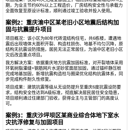
60%
期，为业主节约
以上工程造价，厂房结构安全性与承载力
全面恢复至原设计标准，顺利通过竣工验收并投入使用。
案例
2
：重庆渝中区某老旧小区地震后结构加
固与抗震提升项目
80
6
项目概况：该小区为
年代砖混结构住宅，共
栋楼，遭遇地
震后出现墙体大面积开裂、构造柱损伤、地基不均匀沉降，原
结构无抗震设防措施，居民无法正常居住，为渝中区老旧小区
灾后改造重点项目。
我方解决方案：依据重庆地方抗震加固标准，对开裂墙体采用
+
环氧树脂灌缝
钢筋网片水泥砂浆面层加固，通过锚杆静压桩
完成地基加固，新增抗震构造柱与圈梁优化结构抗震体系，同
步完成构件耐久性修复。
6
项目成果：建筑抗震等级从无设防提升至重庆
度抗震设防要
A
求，结构安全性达到
级标准，彻底解决居民居住安全隐患，
项目顺利通过住建部门验收，获得业主与主管部门的高度认
可。
案例
3
：重庆沙坪坝区某商业综合体地下室水
灾抗浮修复与加固项目