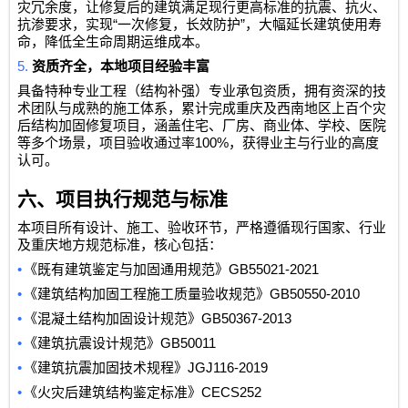
灾冗余度，让修复后的建筑满足现行更高标准的抗震、抗火、
“
”
抗渗要求，实现
一次修复，长效防护
，大幅延长建筑使用寿
命，降低全生命周期运维成本。
5.
资质齐全，本地项目经验丰富
具备特种专业工程（结构补强）专业承包资质，拥有资深的技
术团队与成熟的施工体系，累计完成重庆及西南地区上百个灾
后结构加固修复项目，涵盖住宅、厂房、商业体、学校、医院
100%
等多个场景，项目验收通过率
，获得业主与行业的高度
认可。
六、项目执行规范与标准
本项目所有设计、施工、验收环节，严格遵循现行国家、行业
及重庆地方规范标准，核心包括：
•
GB55021-2021
《既有建筑鉴定与加固通用规范》
•
GB50550-2010
《建筑结构加固工程施工质量验收规范》
•
GB50367-2013
《混凝土结构加固设计规范》
•
GB50011
《建筑抗震设计规范》
•
JGJ116-2019
《建筑抗震加固技术规程》
•
CECS252
《火灾后建筑结构鉴定标准》