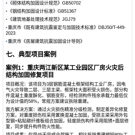
•
GB50702
《砌体结构加固设计规范》
•
GB51367
《钢结构加固设计标准》
•
JGJ79
《建筑地基处理技术规范》
•
DBJ50/T-449-
重庆市《既有建筑抗震鉴定与加固技术标准》
2023
•
重庆市《房屋建筑抗震加固设计导则》
七、典型项目案例
案例
1
：重庆两江新区某工业园区厂房火灾后
结构加固修复项目
3
项目概况：该项目为
层钢筋混凝土框架结构工业厂房，因电
气火灾导致二层、三层主梁、框架柱大面积受火损伤，部分构
件混凝土重度酥化、钢筋变形，经检测构件残余承载力最低仅
58%
为设计值的
，常规方案建议拆除重建。
我方解决方案：通过火灾损伤精准分级检测，制定差异化修复
方案，对重度损伤柱采用置换混凝土加固，受损主梁采用外包
+
+
型钢
粘贴碳纤维板组合加固，轻度损伤构件采用阻锈
面层修
复，同步提升构件防火性能。
45
80%
项目成果：仅用
天完成全部施工，相比拆除重建缩短
工