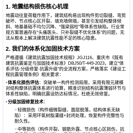
1.
地震结构损伤核心机理
地震动往复荷载作用下，建筑结构易出现构件剪切裂缝、弯剪
破坏、节点核心区开裂、填充墙倒塌，甚至引发结构整体倾
“
”
斜、地基基础不均匀沉降、
强梁弱柱
等体系性缺陷。行业常
“
”
规方案普遍存在
头痛医头、只补裂缝不优化体系
的问题，无
法从根本上解决建筑抗震性能不足的核心隐患。
2.
我们的体系化加固技术方案
JGJ116
严格遵循《建筑抗震加固技术规程》
、重庆市《既有
DBJ50/T-449-2023
“
建筑抗震鉴定与加固技术标准》
，建立
体
-
-
”
系评估
分级修复
抗震升级
的全流程方案，严格落实《建设工
程抗震管理条例》相关要求：
•
体系化损伤评估
：突破单一构件检测局限，采用有限元建模
对结构整体抗震体系进行验算，精准识别结构抗震薄弱环节与
体系性缺陷，明确抗震设防达标情况，杜绝无效修复。
•
分级加固修复技术
：
￮
轻微损伤（构件细微裂缝、面层脱落，结构体系无缺
+
陷）：采用环氧树脂灌缝
封闭处理，恢复构件完整性与
耐久性。
￮
中等损伤（构件开裂、钢筋外露、节点核心区损伤，抗