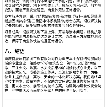
2
项目概况：该商业综合体遭遇特大暴雨内涝，地下
层长期积
水导致抗浮失效，地下室整体上浮、底板大面积开裂、剪力墙
变形，面临严重安全隐患，商业体无法正常运营。
“
-
-
我方解决方案：采用
结构卸荷复位
新增抗浮锚杆
底板裂缝灌
-
-
”
缝加固
结构补强
三重防水体系构建
的综合方案，彻底解决抗
浮失效隐患，同步完成受损构件修复与耐久性提升。
项目成果：彻底解决地下室上浮、开裂与渗水问题，结构抗浮
性能与防水防渗指标均达到设计要求，通过第三方权威检测验
收，保障了商业体快速恢复正常运营。
八、结语
重庆特辰建筑加固工程有限公司
作为重庆本土深耕结构加固领
“
”
域的专业企业，始终以
守护建筑安全，筑牢防灾防线
为使
命，专注火灾、地震、水灾灾后结构加固修复核心业务，以专
业的技术团队、成熟的施工体系、全流程的服务能力，为每一
位业主提供合规、高效、安全的一体化解决方案。我们始终坚
守技术为本、质量为先，不仅助力灾后建筑快速恢复使用功
能，更以本土化、前瞻性的技术方案，为建筑构建长效安全防
护，守护重庆及西南地区千家万户的居住与使用安全。