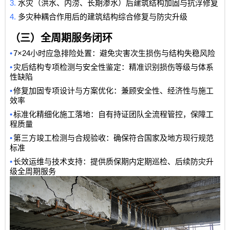
3.
水灾（洪水、内涝、长期渗水）后建筑结构加固与抗浮修复
4.
多灾种耦合作用后的建筑结构综合修复与防灾升级
（三）全周期服务闭环
•
7×24
小时应急排险处置：避免灾害次生损伤与结构失稳风险
•
灾后结构专项检测与安全性鉴定：精准识别损伤等级与体系
性缺陷
•
修复加固专项设计与方案优化：兼顾安全性、经济性与施工
效率
•
标准化精细化施工落地：自有持证团队全流程管控，保障工
程质量
•
第三方竣工检测与合规验收：确保符合国家及地方现行规范
标准
•
长效运维与技术支持：提供质保期内定期巡检、后续防灾升
级全周期服务