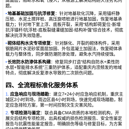
腐面层，阻断水和氧气侵入，从根源上解决结构耐久性劣化问
题。
•
地基基础加固与抗浮修复
：针对地基软化沉降，采用锚杆静
压桩、水泥土搅拌桩、高压旋喷桩进行地基加固，恢复地基承
“
-
载力；针对地下室上浮、底板开裂，采用
结构卸荷复位
新增
/
-
-
”
抗浮锚杆
抗浮桩
底板裂缝灌缝加固
结构补强
综合技术，彻底
解决抗浮失效隐患。
•
砌体结构水灾专项修复
：针对酥化、开裂的砌体构件，采用
钢筋网片水泥砂浆面层加固、外包混凝土加固法，恢复砌体承
载力与整体性，同步做防潮防渗处理，避免水汽持续侵蚀。
•
“
+
长效防水防渗体系构建
：修复同步打造
结构自防水
柔性防
+
”
水层
智能排水系统
三重防护体系，适配重庆内涝频发的地域
特点，彻底解决反复渗水导致的二次损伤问题。
四、全流程标准化服务体系
1.
7×24
应急响应与现场踏勘
：建立
小时应急响应机制，重庆主
2
4
城区
小时到场，周边区县
小时到场，快速完成现场踏勘，制
定应急排险方案，第一时间控制次生灾害风险。
2.
CMA
专项检测与鉴定
：联合具备
资质的本地检测机构，开
展灾后结构专项检测，出具权威的损伤检测报告、安全性鉴定
报告与抗震性能鉴定报告，明确损伤等级与修复目标，为方案