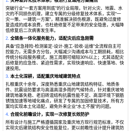
1.
灾种差异化技术体系，根治行业通用方案痛点
“
”
突破行业
一套方案用到底
的行业局限，针对火灾、地震、水
“
灾的不同损伤机理，建立专属的分级修复技术体系，实现
一
”
灾一策、一建筑一方案
，精准解决损伤根源，既避免过度修
复造成的成本浪费，也杜绝修复不足带来的安全隐患，大幅降
低修复后二次病害发生率。
2.
全链条一体化服务能力，适配灾后应急刚需
“
-
-
-
-
-
”
具备
应急排险
检测鉴定
设计
施工
验收
运维
全流程自主可
控能力，无需多方分包，大幅减少沟通成本与工期损耗，相比
30%
传统分标段服务模式，施工周期可缩短
以上；尤其适配灾
后修复的应急性、紧迫性需求，实现快速响应、快速落地、快
速投用。
3.
本土化深耕，适配重庆地域建筑特点
扎根重庆十余年，深度熟悉重庆山地建筑结构特征、地质条
件、抗震设防要求与高温高湿多雨的气候特点，针对重庆坡地
建筑地基失稳、老旧砖混结构抗震性能不足、高湿环境下钢筋
锈蚀加速等地域化痛点，研发了专属的加固修复技术，所有方
“
”
案均实现本土化适配，避免外来企业
水土不服
的问题。
4.
合规化前瞻设计，实现一次修复长效防护
所有设计与施工严格遵循国家及重庆地方现行规范标准，不仅
实现灾后建筑结构安全性能复位，更以前瞻性设计提升建筑防