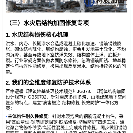
（三）水灾后结构加固修复专项
1.
水灾结构损伤核心机理
洪水、内涝、长期渗水会造成混凝土碳化加速、钢筋锈蚀膨
胀、砌体结构酥化、钢结构腐蚀，更会引发地基土软化、不均
匀沉降，甚至导致地下室抗浮失效、结构整体上浮、底板开
裂。行业常规方案仅做表面防水修补，忽略钢筋阻锈、地基稳
定性与抗浮性能修复，极易出现反复渗水、结构持续劣化的问
题。
2.
我们的全维度修复防护技术体系
JGJ79
严格遵循《建筑地基处理技术规范》
、《砌体结构加固
GB50702
设计规范》
，针对重庆多雨多涝、山地建筑地下空间
“
-
-
”
复杂的特点，建立
病害根治
结构修复
长效防护
一体化方
案：
•
主体构件耐久性修复
：针对水浸泡后的钢筋混凝土构件，采
“
-
-
-
”
用
基面清理
钢筋除锈阻锈
缺陷修复
防腐防护
四步工法，通
/
过聚合物修补砂浆
高延性混凝土完成构件修复，同步做阻锈防