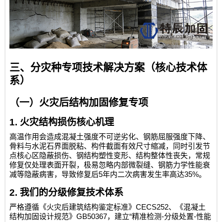
三、分灾种专项技术解决方案（核心技术体
系）
（一）火灾后结构加固修复专项
1.
火灾结构损伤核心机理
高温作用会造成混凝土强度不可逆劣化、钢筋屈服强度下降、
骨料与水泥石界面脱粘、构件截面有效尺寸缩减，同时引发节
点核心区隐蔽损伤、钢结构塑性变形、结构整体性丧失，常规
修复仅处理表面开裂，极易忽略内部微裂缝、钢筋力学性能衰
5
35%
减等隐蔽病害，导致修复后
年内二次病害发生率高达
。
2.
我们的分级修复技术体系
CECS252
严格遵循《火灾后建筑结构鉴定标准》
、《混凝土
GB50367
“
-
-
结构加固设计规范》
，建立
精准检测
分级处置
性能