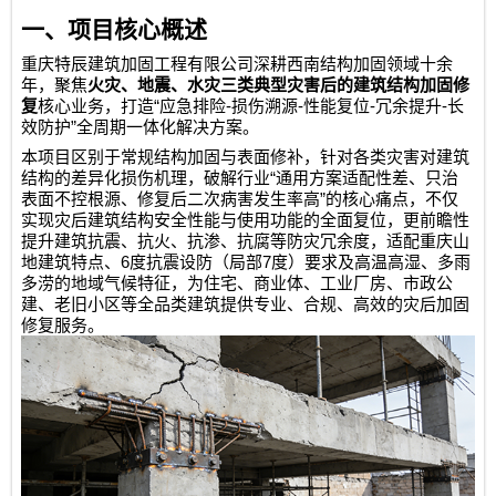
一、项目核心概述
重庆特辰建筑加固工程有限公司
深耕西南结构加固领域十余
年，聚焦
火灾、地震、水灾三类典型灾害后的建筑结构加固修
“
-
-
-
-
复
核心业务，打造
应急排险
损伤溯源
性能复位
冗余提升
长
”
效防护
全周期一体化解决方案。
本项目区别于常规结构加固与表面修补，针对各类灾害对建筑
“
结构的差异化损伤机理，破解行业
通用方案适配性差、只治
”
表面不控根源、修复后二次病害发生率高
的核心痛点，不仅
实现灾后建筑结构安全性能与使用功能的全面复位，更前瞻性
提升建筑抗震、抗火、抗渗、抗腐等防灾冗余度，适配重庆山
6
7
地建筑特点、
度抗震设防（局部
度）要求及高温高湿、多雨
多涝的地域气候特征，为住宅、商业体、工业厂房、市政公
建、老旧小区等全品类建筑提供专业、合规、高效的灾后加固
修复服务。