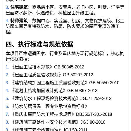
3.
住宅建筑
：商品房小区、安置房、老旧小区、别墅、洋房等
屋面防水翻新、保温改造、种植屋面升级工程。
4.
特种建筑
：数据中心、实验室、机房、文物保护建筑、化工
防腐车间等有特殊防水、防腐、防火要求的屋面专项改造工
程。
四、执行标准与规范依据
本项目严格遵循国家、行业及重庆地方现行规范标准，核心执
行依据包括：
1.
GB 50345-2012
《屋面工程技术规范》
2.
GB 50207-2012
《屋面工程质量验收规范》
3.
GB 50550-2010
《建筑结构加固工程施工质量验收规范》
4.
GB 50367-2013
《混凝土结构加固设计规范》
5.
JGJ/T 299-2013
《建筑防水工程现场检测技术规范》
6.
《防水防腐保温工程专业承包资质标准》
7.
DBJ50/T-301-2018
《重庆市屋面防水工程技术规程》
8.
JGJ 80-2016
《建筑施工高处作业安全技术规范》
9.
JGJ 59-2011
《建筑施工安全检查标准》