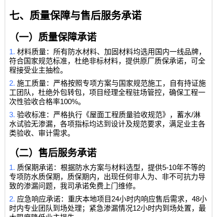
七、质量保障与售后服务承诺
（一）质量保障承诺
1.
材料质量：所有防水材料、加固材料均选用国内一线品牌，
符合国家规范标准，杜绝非标材料，提供原厂质保承诺，可全
程接受业主抽检。
2.
施工质量：严格按照专项方案与国家规范施工，自有持证施
工团队，杜绝外包转包，项目经理全程驻场管控，确保工程一
100%
次性验收合格率
。
3.
/
验收标准：严格执行《屋面工程质量验收规范》，蓄水
淋
水试验无渗漏，各项指标均达到设计及规范要求，满足业主各
类验收、审计需求。
（二）售后服务承诺
1.
5-10
质保期承诺：根据防水方案与材料选型，提供
年不等的
专项防水质保期，质保期内，出现任何非人为、非不可抗力导
致的渗漏问题，我司承诺免费上门维修。
2.
24
48
应急响应承诺：重庆本地项目
小时内响应售后需求，
小
12
时内专业团队到场处理；紧急渗漏情况
小时内到场处置，最