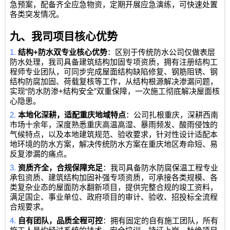
急预案，配备齐全应急物资，定期开展应急演练，可快速处置
各类突发情况。
九、我司项目核心优势
1.
+
结构
防水双专业核心优势
：区别于传统防水公司仅做表层
防水处理，我司具备建筑结构加固专项资质，拥有注册结构工
程师专业团队，可同步完成屋面结构缺陷修复、钢筋阻锈、钢
结构防腐加固、荷载复核等工作，从结构根源解决渗漏问题，
“
+
”
实现
防水防渗
结构安全
双重保障，一次施工彻底解决屋面核
心隐患。
2.
本地化深耕，适配重庆地域特点
：公司扎根重庆，深耕西南
市场十余年，深度熟悉重庆高温高湿、暴雨频发、酸雨侵蚀的
气候特点，以及本地建筑规范、验收要求，针对性设计适配本
地环境的防水方案，解决传统防水方案在重庆地区寿命短、易
反复渗漏的痛点。
3.
资质齐全，合规保障充足
：我司具备防水防腐保温工程专业
承包资质、建筑结构加固补强专项资质，可承接各类规模、各
类复杂业态的屋面防水翻新项目，提供完整合规的竣工资料，
满足国企、事业单位、政府项目的审计、验收、招投标全流程
合规要求。
4.
自有团队，品质全程可控
：拥有固定的自有施工团队，所有