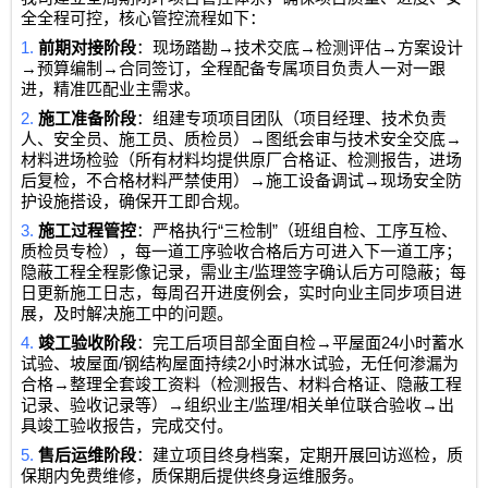
全全程可控，核心管控流程如下：
1.
→
→
→
前期对接阶段
：现场踏勘
技术交底
检测评估
方案设计
→
→
预算编制
合同签订，全程配备专属项目负责人一对一跟
进，精准匹配业主需求。
2.
施工准备阶段
：组建专项项目团队（项目经理、技术负责
→
→
人、安全员、施工员、质检员）
图纸会审与技术安全交底
材料进场检验（所有材料均提供原厂合格证、检测报告，进场
→
→
后复检，不合格材料严禁使用）
施工设备调试
现场安全防
护设施搭设，确保开工即合规。
3.
“
”
施工过程管控
：严格执行
三检制
（班组自检、工序互检、
质检员专检），每一道工序验收合格后方可进入下一道工序；
/
隐蔽工程全程影像记录，需业主
监理签字确认后方可隐蔽；每
日更新施工日志，每周召开进度例会，实时向业主同步项目进
展，及时解决施工中的问题。
4.
→
24
竣工验收阶段
：完工后项目部全面自检
平屋面
小时蓄水
/
2
试验、坡屋面
钢结构屋面持续
小时淋水试验，无任何渗漏为
→
合格
整理全套竣工资料（检测报告、材料合格证、隐蔽工程
→
/
/
→
记录、验收记录等）
组织业主
监理
相关单位联合验收
出
具竣工验收报告，完成交付。
5.
售后运维阶段
：建立项目终身档案，定期开展回访巡检，质
保期内免费维修，质保期后提供终身运维服务。