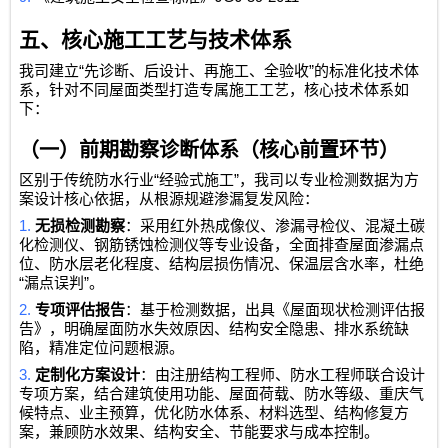
五、核心施工工艺与技术体系
“
”
我司建立
先诊断、后设计、再施工、全验收
的标准化技术体
系，针对不同屋面类型打造专属施工工艺，核心技术体系如
下：
（一）前期勘察诊断体系（核心前置环节）
“
”
区别于传统防水行业
经验式施工
，我司以专业检测数据为方
案设计核心依据，从根源规避渗漏复发风险：
1.
无损检测勘察
：采用红外热成像仪、渗漏寻检仪、混凝土碳
化检测仪、钢筋锈蚀检测仪等专业设备，全面排查屋面渗漏点
位、防水层老化程度、结构层损伤情况、保温层含水率，杜绝
“
”
漏点误判
。
2.
专项评估报告
：基于检测数据，出具《屋面现状检测评估报
告》，明确屋面防水失效原因、结构安全隐患、排水系统缺
陷，精准定位问题根源。
3.
定制化方案设计
：由注册结构工程师、防水工程师联合设计
专项方案，结合建筑使用功能、屋面荷载、防水等级、重庆气
候特点、业主预算，优化防水体系、材料选型、结构修复方
案，兼顾防水效果、结构安全、节能要求与成本控制。