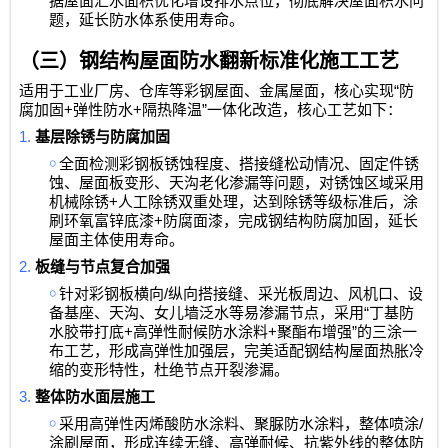
据屋面汇水面积优化增设排水点位，彻底解决屋面积水问
题，延长防水体系使用寿命。
（三）钢结构屋面防水翻新标准化施工工艺
“
适用于工业厂房、仓库等彩钢屋面、金属屋面，核心实现
防
+
+
”
腐加固
弹性防水
隔热降温
一体化改造，核心工艺如下：
1.
基层除锈与防腐加固
￮
全面检测彩钢板锈蚀程度、搭接缝松动情况、固定件锈
蚀、屋面板变形、天沟老化渗漏等问题，对锈蚀区域采用
+
机械除锈
人工除锈双重处理，达到除锈等级标准后，涂
+
刷环氧富锌底漆
防腐面漆，完成钢结构防腐加固，延长
屋面主体使用寿命。
2.
板缝与节点复合加强
￮
/
针对彩钢板横向
纵向搭接缝、采光板周边、风机口、设
“
备基座、天沟、女儿墙泛水等易渗漏节点，采用
丁基防
+
+
”
水胶带打底
高弹性耐候防水涂料
聚酯布增强
的三涂一
布工艺，形成高弹性加强层，完美适配钢结构屋面热胀冷
缩的变形特性，杜绝节点开裂渗漏。
3.
整体防水面层施工
￮
/
采用高弹性丙烯酸防水涂料、聚脲防水涂料，整体喷涂
涂刷屋面，形成连续无缝、高弹耐候、抗紫外线的整体防