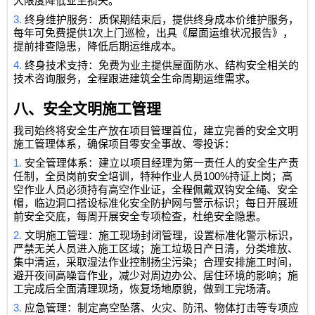
大限度降低业主损失。
3.
终身维护服务：质保期结束后，提供终身成本价维护服务，
1
每年可免费提供
次上门巡检，出具《屋面运维状况报告》，
提前排查隐患，降低后期运维成本。
4.
终身技术支持：免费为业主提供屋面防水、结构安全相关的
技术咨询服务，全程跟进建筑全生命周期运维需求。
八、安全文明施工管理
我司始终将安全生产放在项目管理首位，建立完善的安全文明
施工管理体系，确保项目零安全事故、零投诉：
1.
安全管理体系：建立以项目经理为第一责任人的安全生产责
100%
任制，全员岗前安全培训，特种作业人员
持证上岗；高
空作业人员必须持有高空作业证，全程佩戴双钩安全绳、安全
帽，临边洞口搭设标准化安全防护网与警示标识；每日开展班
前安全交底，每周开展安全专项检查，杜绝安全隐患。
2.
文明施工管理：施工现场封闭管理，设置标准化警示标识，
严禁无关人员进入施工区域；施工垃圾日产日清，分类堆放、
集中清运，采取湿法作业控制扬尘污染；合理安排施工时间，
避开夜间高噪音作业，减少对周边办公、居住环境的影响；施
工完成后全面清理现场，恢复场地原貌，做到工完场清。
3.
应急管理：制定高空坠落、火灾、防汛、物体打击等专项应