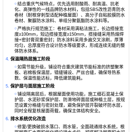
￮
结合重庆气候特点，优先选用耐酸雨、耐高温、抗老
SBS
化、高弹性的一线品牌防水材料，包括
改性沥青防水
卷材（耐根穿刺型适配种植屋面）、高分子自粘胶膜防水
卷材、聚脲防水涂料、单组分聚氨酯防水涂料等。
￮
严格执行规范施工：卷材采用满粘法施工，长边搭接宽
≥100mm
≥150mm
度
，短边搭接宽度
，搭接缝采用热熔焊
+
接
密封膏双重密封；防水涂料采用多遍交叉涂刷，厚薄
均匀，总厚度符合设计防水等级要求，形成连续无缝的整
体防水体系。
4.
保温隔热层施工阶段
￮
如需节能升级，铺设符合重庆建筑节能标准的挤塑聚苯
板、岩棉板保温层，错缝铺设、严丝合缝，确保导热系
数、保温性能达标，降低建筑能耗。
5.
保护层与面层施工阶段
￮
铺设隔离层后，根据屋面使用功能，施工细石混凝土保
护层、水泥砂浆保护层、防滑地砖面层或种植土层，按规
范设置分格缝与密封处理，避免保护层开裂破坏防水层，
同时全程复核屋面荷载，确保主体结构安全。
6.
排水系统优化改造
￮
/
修复
更换破损水落口、雨水管，全面疏通排水系统，根