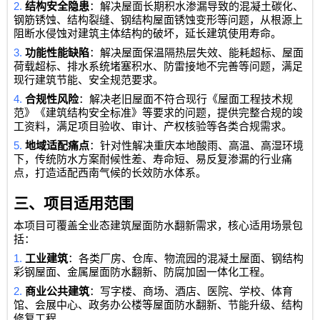
2.
结构安全隐患
：解决屋面长期积水渗漏导致的混凝土碳化、
钢筋锈蚀、结构裂缝、钢结构屋面锈蚀变形等问题，从根源上
阻断水侵蚀对建筑主体结构的破坏，延长建筑使用寿命。
3.
功能性能缺陷
：解决屋面保温隔热层失效、能耗超标、屋面
荷载超标、排水系统堵塞积水、防雷接地不完善等问题，满足
现行建筑节能、安全规范要求。
4.
合规性风险
：解决老旧屋面不符合现行《屋面工程技术规
范》《建筑结构安全标准》等要求的问题，提供完整合规的竣
工资料，满足项目验收、审计、产权核验等各类合规需求。
5.
地域适配痛点
：针对性解决重庆本地酸雨、高温、高湿环境
下，传统防水方案耐候性差、寿命短、易反复渗漏的行业痛
点，打造适配西南气候的长效防水体系。
三、项目适用范围
本项目可覆盖全业态建筑屋面防水翻新需求，核心适用场景包
括：
1.
工业建筑
：各类厂房、仓库、物流园的混凝土屋面、钢结构
彩钢屋面、金属屋面防水翻新、防腐加固一体化工程。
2.
商业公共建筑
：写字楼、商场、酒店、医院、学校、体育
馆、会展中心、政务办公楼等屋面防水翻新、节能升级、结构
修复工程。