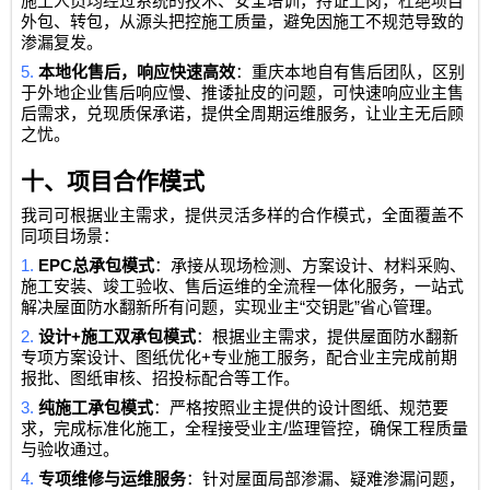
施工人员均经过系统的技术、安全培训，持证上岗，杜绝项目
外包、转包，从源头把控施工质量，避免因施工不规范导致的
渗漏复发。
5.
本地化售后，响应快速高效
：重庆本地自有售后团队，区别
于外地企业售后响应慢、推诿扯皮的问题，可快速响应业主售
后需求，兑现质保承诺，提供全周期运维服务，让业主无后顾
之忧。
十、项目合作模式
我司可根据业主需求，提供灵活多样的合作模式，全面覆盖不
同项目场景：
1.
EPC
总承包模式
：承接从现场检测、方案设计、材料采购、
施工安装、竣工验收、售后运维的全流程一体化服务，一站式
“
”
解决屋面防水翻新所有问题，实现业主
交钥匙
省心管理。
2.
+
设计
施工双承包模式
：根据业主需求，提供屋面防水翻新
+
专项方案设计、图纸优化
专业施工服务，配合业主完成前期
报批、图纸审核、招投标配合等工作。
3.
纯施工承包模式
：严格按照业主提供的设计图纸、规范要
/
求，完成标准化施工，全程接受业主
监理管控，确保工程质量
与验收通过。
4.
专项维修与运维服务
：针对屋面局部渗漏、疑难渗漏问题，