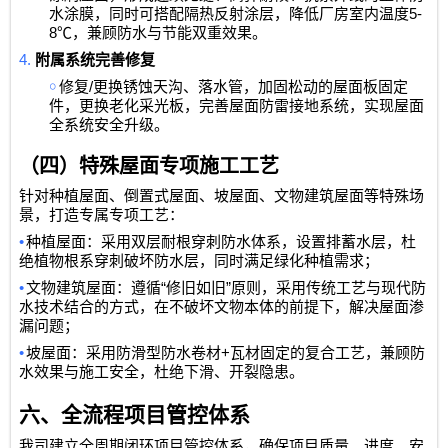
5-
水涂膜，同时可搭配隔热反射涂层，降低厂房室内温度
8℃
，兼顾防水与节能双重效果。
4.
附属系统完善修复
￮
/
修复
更换锈蚀天沟、落水管，加固松动的屋面板固定
件，更换老化采光板，完善屋面防雷接地系统，实现屋面
全系统安全升级。
（四）特殊屋面专项施工工艺
针对种植屋面、倒置式屋面、坡屋面、文物建筑屋面等特殊场
景，打造专属专项工艺：
•
种植屋面：采用双层耐根穿刺防水体系，设置排蓄水层，杜
绝植物根系穿刺破坏防水层，同时满足绿化种植需求；
•
“
”
文物建筑屋面：遵循
修旧如旧
原则，采用传统工艺与现代防
水技术结合的方式，在不破坏文物本体的前提下，解决屋面渗
漏问题；
•
+
坡屋面：采用防滑型防水卷材
瓦材固定的复合工艺，兼顾防
水效果与施工安全，杜绝下滑、开裂隐患。
六、全流程项目管控体系
我司建立全周期闭环项目管控体系，确保项目质量、进度、安