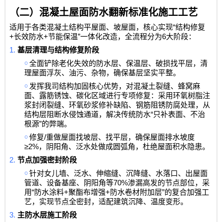
（二）混凝土屋面防水翻新标准化施工工艺
“
适用于各类混凝土结构平屋面、坡屋面，核心实现
结构修复
+
+
”
6
长效防水
节能保温
一体化改造，全流程分为
大阶段：
1.
基层清理与结构修复阶段
￮
全面铲除老化失效的防水层、保温层、破损找平层，清
理屋面浮灰、油污、杂物，确保基层坚实平整。
￮
发挥我司结构加固核心优势，对混凝土裂缝、蜂窝麻
面、露筋锈蚀、碳化区域进行专项修复：采用环氧树脂注
浆封闭裂缝、环氧砂浆修补缺陷、钢筋阻锈防腐处理，从
“
结构层阻断水侵蚀通道，解决传统防水
只补表面、不治
”
根源
的弊端。
￮
/
修复
重做屋面找坡层、找平层，确保屋面排水坡度
≥2%
，阴阳角、泛水处做成圆弧角，杜绝屋面积水隐患。
2.
节点加强密封阶段
￮
针对女儿墙、泛水、伸缩缝、沉降缝、水落口、出屋面
70%
管道、设备基座、阴阳角等
渗漏高发的节点部位，采
“
+
+
”
用
防水涂料
聚酯布增强
防水卷材附加层
的复合加强工
艺，实现节点全密封，适配建筑沉降、温度变形。
3.
主防水层施工阶段