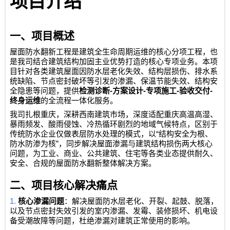
项目介绍
一、项目概述
屋面防水翻新工程是建筑全生命周期运维的核心分项工程，也
是我司结合建筑结构加固主业优势打造的核心专项业务。本项
目针对各类建筑屋面因防水层老化失效、结构层损伤、排水系
统缺陷、节点密封破坏等引发的渗漏、保温节能失效、结构安
-
-
-
-
全隐患等问题，提供
检测诊断
方案设计
专项施工
验收交付
终身运维
的全流程一体化服务。
我司扎根重庆，深耕西南建筑市场，深度适配重庆高温高湿、
暴雨频发、酸雨侵蚀、冷热循环剧烈的地域气候特点，区别于
“
传统防水企业仅做表层防水处理的模式，以
结构安全为根、
”
防水防渗为核
，同步解决屋面渗漏与建筑结构损伤两大核心
问题，为工业、商业、公共建筑、住宅等各类业态提供耐久、
安全、合规的屋面防水翻新整体解决方案。
二、项目核心解决痛点
1.
核心渗漏问题
：解决屋面防水层老化、开裂、起鼓、脱落，
以及节点密封失效引发的室内渗漏、发霉、装修损坏、机电设
备受潮故障等问题，杜绝渗漏对建筑正常使用的影响。