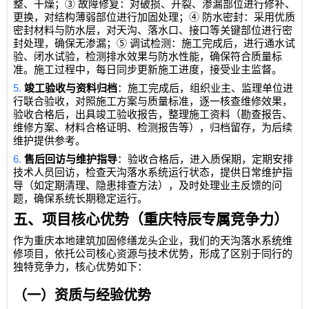
③
整、干燥；
故障修复：对破损、开裂、渗漏部位进行修补、
④
更换，对结构薄弱部位进行加固处理；
防水密封：采用优质
密封材料与防水层，对天沟、落水口、接口等关键部位进行密
⑤
封处理，确保无渗漏；
调试检测：施工完成后，进行通水试
验、闭水试验，检测排水效果与防水性能，确保符合质量标
准。施工过程中，每日同步更新施工进度，接受业主监督。
5.
竣工验收与资料归档
：施工完成后，组织业主、监理单位进
行联合验收，对照施工方案与质量标准，逐一核查维修效果，
验收合格后，出具竣工验收报告，整理施工资料（勘查报告、
维修方案、材料合格证明、检测报告等），归档留存，为后续
维护提供参考。
6.
售后回访与维护指导
：验收合格后，进入质保期，定期安排
技术人员回访，检查天沟落水系统运行状态，提供日常维护指
导（如定期清理、隐患排查方法），及时处理业主反馈的问
题，确保系统长期稳定运行。
五、项目核心优势（重庆特辰专属竞争力）
作为重庆本地建筑加固修缮龙头企业，我们的天沟落水系统维
修项目，依托公司核心资源与技术优势，形成了区别于同行的
独特竞争力，核心优势如下：
（一）资质与经验优势