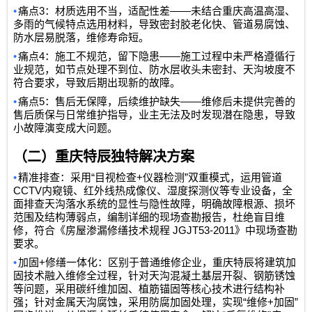
•
3
——
痛点
：材质选用不当，适配性差
未结合重庆高温高湿、
多雨的气候特点选用材料，导致密封胶老化快、管道易腐蚀、
防水层易脱落，维修寿命短。
•
4
——
痛点
：施工不规范，留下隐患
施工过程中未严格遵循行
业规范，如节点处理不到位、防水层收头未密封、天沟坡度不
符合要求，导致后期出现新的故障。
•
5
——
痛点
：售后无保障，后续维护缺失
维修后未提供完善的
售后质保与日常维护指导，业主无法及时发现潜在隐患，导致
小故障演变成大问题。
（二）重庆特辰独特解决方案
•
“
+
”
精准排查：采用
目视检查
仪器检测
双重模式，运用管道
CCTV
内窥镜、红外线热成像仪、湿度探测仪等专业设备，全
面排查天沟落水系统的显性与隐性故障，明确故障根源、损坏
范围及结构薄弱点，编制详细的现场查勘报告，杜绝盲目维
JGJT53-2011
修，符合《房屋渗漏修缮技术规程
》中现场查勘
要求。
•
+
加固
修缮一体化：区别于普通维修企业，重庆特辰将建筑加
固技术融入维修全过程，针对天沟混凝土基层开裂、钢筋锈蚀
等问题，采用碳纤维加固、植筋锚固等核心技术进行结构补
“
+
”
强；针对金属天沟腐蚀，采用防腐加固处理，实现
维修
加固