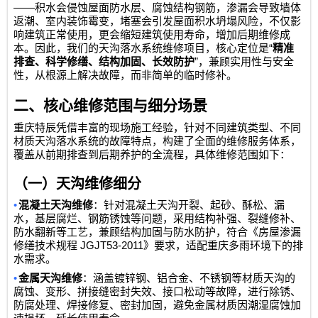
——
积水会侵蚀屋面防水层、腐蚀结构钢筋，渗漏会导致墙体
返潮、室内装饰霉变，堵塞会引发屋面积水坍塌风险，不仅影
响建筑正常使用，更会缩短建筑使用寿命，增加后期维修成
“
本。因此，我们的天沟落水系统维修项目，核心定位是
精准
”
排查、科学修缮、结构加固、长效防护
，兼顾实用性与安全
性，从根源上解决故障，而非简单的临时修补。
二、核心维修范围与细分场景
重庆特辰凭借丰富的现场施工经验，针对不同建筑类型、不同
材质天沟落水系统的故障特点，构建了全面的维修服务体系，
覆盖从前期排查到后期养护的全流程，具体维修范围如下：
（一）天沟维修细分
•
混凝土天沟维修
：针对混凝土天沟开裂、起砂、酥松、漏
水，基层腐烂、钢筋锈蚀等问题，采用结构补强、裂缝修补、
防水翻新等工艺，兼顾结构加固与防水防护，符合《房屋渗漏
JGJT53-2011
修缮技术规程
》要求，适配重庆多雨环境下的排
水需求。
•
金属天沟维修
：涵盖镀锌钢、铝合金、不锈钢等材质天沟的
腐蚀、变形、拼接缝密封失效、接口松动等故障，进行除锈、
防腐处理、焊接修复、密封加固，避免金属材质因潮湿腐蚀加