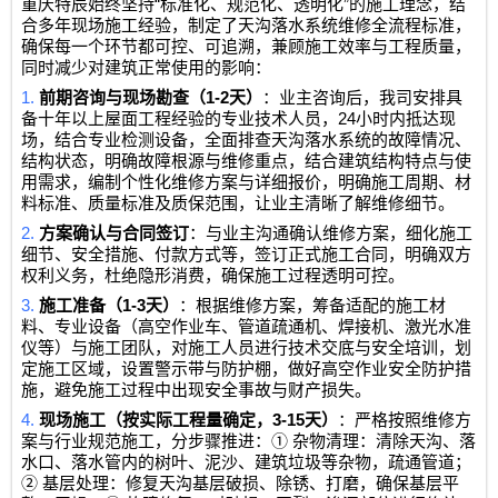
“
”
重庆特辰始终坚持
标准化、规范化、透明化
的施工理念，结
合多年现场施工经验，制定了天沟落水系统维修全流程标准，
确保每一个环节都可控、可追溯，兼顾施工效率与工程质量，
同时减少对建筑正常使用的影响：
1.
1-2
前期咨询与现场勘查（
天）
：业主咨询后，我司安排具
24
备十年以上屋面工程经验的专业技术人员，
小时内抵达现
场，结合专业检测设备，全面排查天沟落水系统的故障情况、
结构状态，明确故障根源与维修重点，结合建筑结构特点与使
用需求，编制个性化维修方案与详细报价，明确施工周期、材
料标准、质量标准及质保范围，让业主清晰了解维修细节。
2.
方案确认与合同签订
：与业主沟通确认维修方案，细化施工
细节、安全措施、付款方式等，签订正式施工合同，明确双方
权利义务，杜绝隐形消费，确保施工过程透明可控。
3.
1-3
施工准备（
天）
：根据维修方案，筹备适配的施工材
料、专业设备（高空作业车、管道疏通机、焊接机、激光水准
仪等）与施工团队，对施工人员进行技术交底与安全培训，划
定施工区域，设置警示带与防护棚，做好高空作业安全防护措
施，避免施工过程中出现安全事故与财产损失。
4.
3-15
现场施工（按实际工程量确定，
天）
：严格按照维修方
①
案与行业规范施工，分步骤推进：
杂物清理：清除天沟、落
水口、落水管内的树叶、泥沙、建筑垃圾等杂物，疏通管道；
②
基层处理：修复天沟基层破损、除锈、打磨，确保基层平