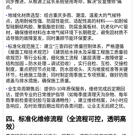
“
”
同步推进，从根源上延长系统使用寿命，解决
反复维修
痛
点。
•
地域化材质选型：结合重庆多雨、潮湿、温差大的气候特
——
点，选用耐候性强、防腐性能优、适配性高的材料
如耐候
PVC
型硅酮结构胶、聚氨酯密封胶、防腐金属板材、抗老化
管
材，确保维修材料在本地气候环境下长期稳定，避免因材质不
适导致的故障复发，同时兼顾节能环保要求。
•
“
”
标准化规范施工：建立
三查四验
质量控制体系，严格遵循
《屋面工程技术规范》《建筑给水排水及采暖工程施工质量验
→
→
收规范》等行业标准，细化施工流程（基层清理
故障修复
→
→
结构加固
防水处理
调试验收），实行自检、互检、交接检
制度，重点把控节点处理、防水层收头、天沟坡度校准等关键
环节，杜绝施工隐患；同时制定雨季施工专项预案，做好防雨
遮盖与排水措施，确保施工质量。
•
5-10
全生命周期售后：提供
年质保服务，维修完成后定期回
访，提供专业的日常维护指导（如每季度清理天沟杂物、每年
24
雨季前检查密封胶与管道通畅性），建立维修档案，
小时应
急响应，及时处理后期出现的各类问题，让业主无后顾之忧。
四、标准化维修流程（全流程可控，透明高
效）