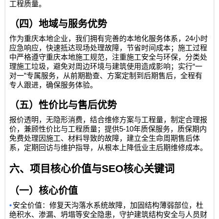
工程质量。
（四）地域与服务优势
24
作为重庆本地企业，我们拥有完善的本地化服务体系，
小时
应急响应，快速抵达现场处理故障，节省时间成本；施工过程
中严格遵守重庆本地施工规范，注重施工安全与环保，分类处
“
理施工垃圾，避免对周边环境与建筑使用造成影响；实行
一
”
对一
专属服务，从前期勘查、方案定制到后期售后，全程有
专人跟进，确保服务体验。
（五）性价比与售后优势
报价透明，无隐形消费，结合维修方案与工程量，制定合理报
5-10
价，兼顾性价比与工程质量；提供
年质保服务，质保期内
免费处理因施工、材料导致的故障，建立全生命周期售后体
系，定期回访与维护指导，从根本上降低业主后期维修成本。
六、项目核心价值与
SEO
核心关键词
（一）核心价值
•
安全价值：修复天沟落水系统故障，加固结构薄弱部位，杜
绝积水、渗漏、坍塌等安全隐患，守护建筑结构安全与人员财