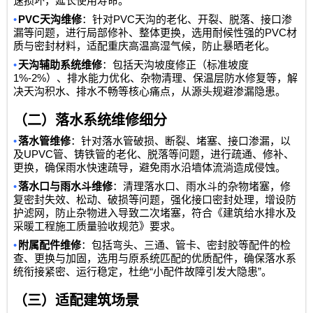
速损坏，延长使用寿命。
•
PVC
PVC
天沟维修
：针对
天沟的老化、开裂、脱落、接口渗
PVC
漏等问题，进行局部修补、整体更换，选用耐候性强的
材
质与密封材料，适配重庆高温高湿气候，防止暴晒老化。
•
天沟辅助系统维修
：包括天沟坡度修正（标准坡度
1%-2%
）、排水能力优化、杂物清理、保温层防水修复等，解
决天沟积水、排水不畅等核心痛点，从源头规避渗漏隐患。
（二）落水系统维修细分
•
落水管维修
：针对落水管破损、断裂、堵塞、接口渗漏，以
UPVC
及
管、铸铁管的老化、脱落等问题，进行疏通、修补、
更换，确保雨水快速疏导，避免雨水沿墙体流淌造成侵蚀。
•
落水口与雨水斗维修
：清理落水口、雨水斗的杂物堵塞，修
复密封失效、松动、破损等问题，强化接口密封处理，增设防
护滤网，防止杂物进入导致二次堵塞，符合《建筑给水排水及
采暖工程施工质量验收规范》要求。
•
附属配件维修
：包括弯头、三通、管卡、密封胶等配件的检
查、更换与加固，选用与原系统匹配的优质配件，确保落水系
“
”
统衔接紧密、运行稳定，杜绝
小配件故障引发大隐患
。
（三）适配建筑场景