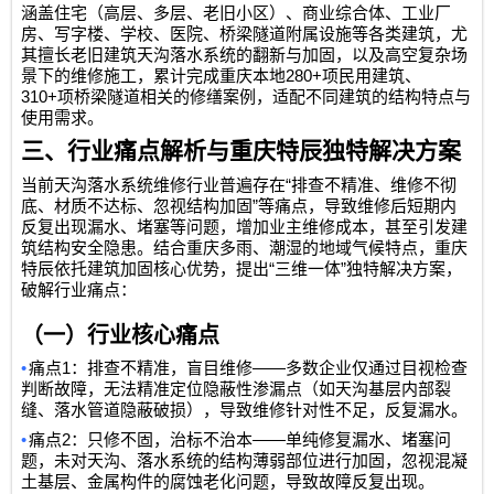
涵盖住宅（高层、多层、老旧小区）、商业综合体、工业厂
房、写字楼、学校、医院、桥梁隧道附属设施等各类建筑，尤
其擅长老旧建筑天沟落水系统的翻新与加固，以及高空复杂场
280+
景下的维修施工，累计完成重庆本地
项民用建筑、
310+
项桥梁隧道相关的修缮案例，适配不同建筑的结构特点与
使用需求。
三、行业痛点解析与重庆特辰独特解决方案
“
当前天沟落水系统维修行业普遍存在
排查不精准、维修不彻
”
底、材质不达标、忽视结构加固
等痛点，导致维修后短期内
反复出现漏水、堵塞等问题，增加业主维修成本，甚至引发建
筑结构安全隐患。结合重庆多雨、潮湿的地域气候特点，重庆
“
”
特辰依托建筑加固核心优势，提出
三维一体
独特解决方案，
破解行业痛点：
（一）行业核心痛点
•
1
——
痛点
：排查不精准，盲目维修
多数企业仅通过目视检查
判断故障，无法精准定位隐蔽性渗漏点（如天沟基层内部裂
缝、落水管道隐蔽破损），导致维修针对性不足，反复漏水。
•
2
——
痛点
：只修不固，治标不治本
单纯修复漏水、堵塞问
题，未对天沟、落水系统的结构薄弱部位进行加固，忽视混凝
土基层、金属构件的腐蚀老化问题，导致故障反复出现。