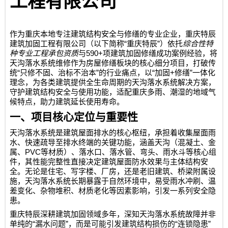
工程有限公司
作为重庆本地专注建筑结构安全与修缮的专业企业，
重庆特辰
“
”
建筑加固工程有限公司
（以下简称
重庆特辰
）依托
综合性特
590+
种专业工程承包资质
与
项建筑加固修缮成功案例经验，将
天沟落水系统维修作为房屋修缮板块的核心细分项目，打破传
“
”
“
+
”
统
只修不固、治标不治本
的行业痛点，以
加固
修缮
一体化
理念，为各类建筑提供全生命周期的天沟落水系统解决方案，
守护建筑结构安全与使用功能，适配重庆多雨、潮湿的地域气
候特点，助力建筑延长使用寿命。
一、项目核心定位与重要性
天沟落水系统是建筑屋面排水的核心枢纽，承担着收集屋面雨
水、快速疏导至排水终端的关键功能，涵盖天沟（混凝土、金
PVC
属、
等材质）、落水口、落水管、弯头、雨水斗等核心组
件，其性能完整性直接决定建筑屋面防水效果与主体结构安
全。无论是住宅、写字楼、厂房，还是老旧建筑、桥梁附属设
施，天沟落水系统长期暴露于自然环境中，易受雨水冲刷、温
差变化、杂物堆积、材质老化等因素影响，引发一系列安全隐
患。
重庆特辰深耕建筑加固领域多年，深知天沟落水系统故障并非
“
”
“
”
单纯的
漏水问题
，而是可能引发建筑结构损伤的
连锁隐患