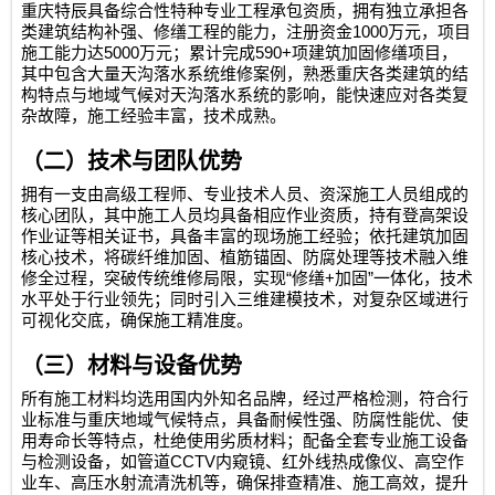
重庆特辰具备综合性特种专业工程承包资质，拥有独立承担各
1000
类建筑结构补强、修缮工程的能力，注册资金
万元，项目
5000
590+
施工能力达
万元；累计完成
项建筑加固修缮项目，
其中包含大量天沟落水系统维修案例，熟悉重庆各类建筑的结
构特点与地域气候对天沟落水系统的影响，能快速应对各类复
杂故障，施工经验丰富，技术成熟。
（二）技术与团队优势
拥有一支由高级工程师、专业技术人员、资深施工人员组成的
核心团队，其中施工人员均具备相应作业资质，持有登高架设
作业证等相关证书，具备丰富的现场施工经验；依托建筑加固
核心技术，将碳纤维加固、植筋锚固、防腐处理等技术融入维
“
+
”
修全过程，突破传统维修局限，实现
修缮
加固
一体化，技术
水平处于行业领先；同时引入三维建模技术，对复杂区域进行
可视化交底，确保施工精准度。
（三）材料与设备优势
所有施工材料均选用国内外知名品牌，经过严格检测，符合行
业标准与重庆地域气候特点，具备耐候性强、防腐性能优、使
用寿命长等特点，杜绝使用劣质材料；配备全套专业施工设备
CCTV
与检测设备，如管道
内窥镜、红外线热成像仪、高空作
业车、高压水射流清洗机等，确保排查精准、施工高效，提升