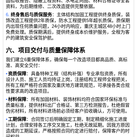
固验收报告、隐蔽工程资料、水电走向图、材料合格证等全套
资料，为后期维修、二次改造提供完整依据。
6.
终身售后与质保服务
：主体结构加固工程提供终身质保，装
2
5
饰改造工程提供
年质保，防水工程提供
年超长质保。质保期
24
48
内出现任何质量问题，
小时内响应，重庆主城区
小时上门
免费处理。质保期满后，提供终身成本价维护服务，全程为客
户的建筑安全保驾护航。
六、项目交付与质量保障体系
6
我们建立
重保障体系，确保每一个改造项目都高品质、高标
准、高安全交付：
•
资质保障
：具备特种工程（结构补强）专业承包资质，所有
设计人员、施工人员均持证上岗，注册结构工程师全程把关，
所有工程严格符合国家及重庆地方建筑规范，可承接各类合规
性要求高的改造项目。
•
材料保障
：所有加固材料、装饰材料均符合国家环保标准与
质量标准，提供材料出厂合格证、第三方检测报告，杜绝假冒
伪劣材料，所有材料进场前必须经客户验收确认，方可使用。
•
工期保障
：合同签订后明确固定工期，制定精细化施工进度
计划，合理安排各工序交叉施工，杜绝无故延期。因我方原因
造成的工期延误，严格按照合同约定进行赔付，保障客户的时
间权益。