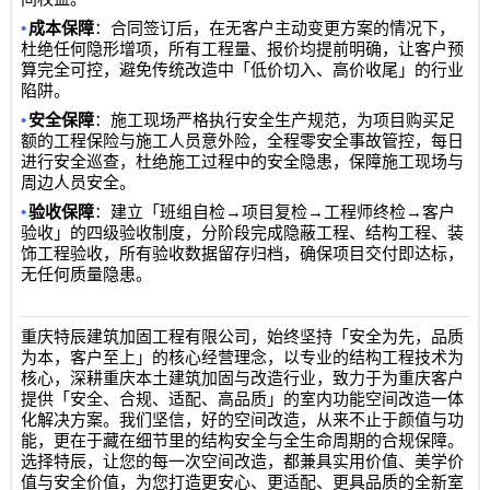
•
成本保障
：合同签订后，在无客户主动变更方案的情况下，
杜绝任何隐形增项，所有工程量、报价均提前明确，让客户预
算完全可控，避免传统改造中「低价切入、高价收尾」的行业
陷阱。
•
安全保障
：施工现场严格执行安全生产规范，为项目购买足
额的工程保险与施工人员意外险，全程零安全事故管控，每日
进行安全巡查，杜绝施工过程中的安全隐患，保障施工现场与
周边人员安全。
•
→
→
→
验收保障
：建立「班组自检
项目复检
工程师终检
客户
验收」的四级验收制度，分阶段完成隐蔽工程、结构工程、装
饰工程验收，所有验收数据留存归档，确保项目交付即达标，
无任何质量隐患。
重庆特辰建筑加固工程有限公司
，始终坚持「安全为先，品质
为本，客户至上」的核心经营理念，以专业的结构工程技术为
核心，深耕重庆本土建筑加固与改造行业，致力于为重庆客户
提供「安全、合规、适配、高品质」的室内功能空间改造一体
化解决方案。我们坚信，好的空间改造，从来不止于颜值与功
能，更在于藏在细节里的结构安全与全生命周期的合规保障。
选择特辰，让您的每一次空间改造，都兼具实用价值、美学价
值与安全价值，为您打造更安心、更适配、更具品质的全新室