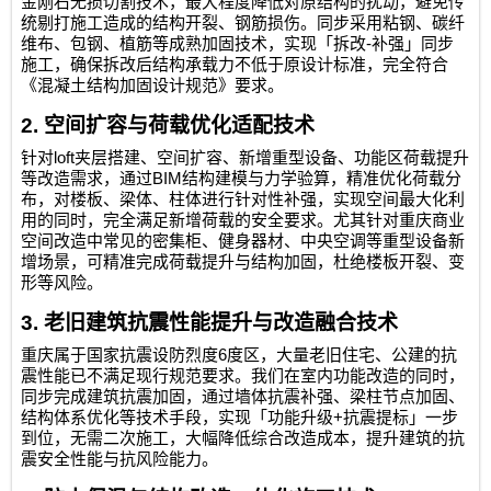
金刚石无损切割技术，最大程度降低对原结构的扰动，避免传
统剔打施工造成的结构开裂、钢筋损伤。同步采用粘钢、碳纤
-
维布、包钢、植筋等成熟加固技术，实现「拆改
补强」同步
施工，确保拆改后结构承载力不低于原设计标准，完全符合
《混凝土结构加固设计规范》要求。
2.
空间扩容与荷载优化适配技术
loft
针对
夹层搭建、空间扩容、新增重型设备、功能区荷载提升
BIM
等改造需求，通过
结构建模与力学验算，精准优化荷载分
布，对楼板、梁体、柱体进行针对性补强，实现空间最大化利
用的同时，完全满足新增荷载的安全要求。尤其针对重庆商业
空间改造中常见的密集柜、健身器材、中央空调等重型设备新
增场景，可精准完成荷载提升与结构加固，杜绝楼板开裂、变
形等风险。
3.
老旧建筑抗震性能提升与改造融合技术
6
重庆属于国家抗震设防烈度
度区，大量老旧住宅、公建的抗
震性能已不满足现行规范要求。我们在室内功能改造的同时，
同步完成建筑抗震加固，通过墙体抗震补强、梁柱节点加固、
+
结构体系优化等技术手段，实现「功能升级
抗震提标」一步
到位，无需二次施工，大幅降低综合改造成本，提升建筑的抗
震安全性能与抗风险能力。