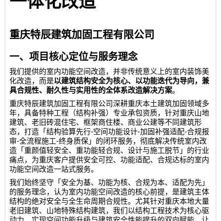
一体化改造
重庆特辰建筑加固工程有限公司
一、项目核心定位与服务理念
我们提供的室内功能空间改造，并非传统意义上的室内装饰美
化改造，而是
以建筑结构安全为核心、以功能迭代为导向，兼
具合规性、耐久性与实用性的全体系改造解决方案
。
重庆特辰建筑加固工程有限公司
深耕重庆本土建筑加固领域多
年，具备特种工程（结构补强）专业承包资质，针对重庆山地
建筑、老旧砖混住宅、框架商住楼、商业公建等不同建筑形
-
-
-
态，打造「结构验算先行
空间功能设计
加固补强适配
合规报
-
-
审
全流程施工
终身质保」的闭环服务，彻底解决传统室内改
造「重颜值轻安全、重功能轻合规、设计与施工脱节」的行业
痛点，为重庆客户提供安全可控、功能适配、合规达标的室内
功能空间改造一站式服务。
我们始终坚守「安全为基、功能为核、合规为本、适配为先」
的服务理念，认为室内功能空间改造的核心前提，是建筑主体
结构的绝对安全与全生命周期合规性。尤其针对重庆本地大量
老旧建筑、山地特殊结构建筑，我们以结构工程技术为核心驱
动力，实现空间功能升级与建筑安全性能提升的双向赋能，让