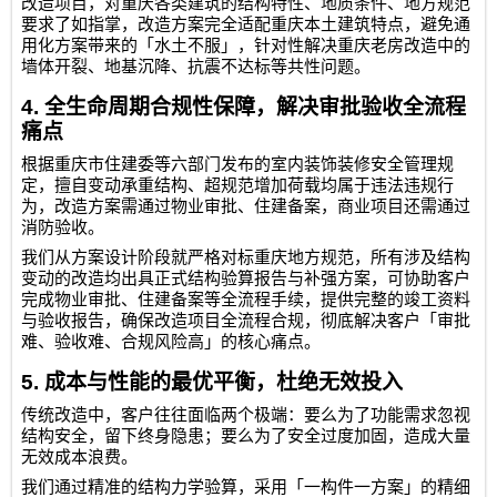
改造项目，对重庆各类建筑的结构特性、地质条件、地方规范
要求了如指掌，改造方案完全适配重庆本土建筑特点，避免通
用化方案带来的「水土不服」，针对性解决重庆老房改造中的
墙体开裂、地基沉降、抗震不达标等共性问题。
4.
全生命周期合规性保障，解决审批验收全流程
痛点
根据重庆市住建委等六部门发布的室内装饰装修安全管理规
定，擅自变动承重结构、超规范增加荷载均属于违法违规行
为，改造方案需通过物业审批、住建备案，商业项目还需通过
消防验收。
我们从方案设计阶段就严格对标重庆地方规范，所有涉及结构
变动的改造均出具正式结构验算报告与补强方案，可协助客户
完成物业审批、住建备案等全流程手续，提供完整的竣工资料
与验收报告，确保改造项目全流程合规，彻底解决客户「审批
难、验收难、合规风险高」的核心痛点。
5.
成本与性能的最优平衡，杜绝无效投入
传统改造中，客户往往面临两个极端：要么为了功能需求忽视
结构安全，留下终身隐患；要么为了安全过度加固，造成大量
无效成本浪费。
我们通过精准的结构力学验算，采用「一构件一方案」的精细