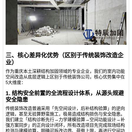
三、核心差异化优势（区别于传统装饰改造企
业）
作为重庆本土深耕结构加固领域的专业企业，我们的室内功能
空间改造从底层逻辑上区别于传统装饰公司，核心优势集中在
5
大维度：
1.
结构安全前置的全流程设计体系，从源头规避
安全隐患
传统装饰改造普遍采用「先空间设计，后补结构验算」的逆向
逻辑，甚至无验算野蛮施工，极易造成结构损伤与安全隐患。
→
→
→
我们建立「结构诊断先行
力学建模验算
空间功能设计
补
强方案同步」的正向设计闭环，所有改造项目先完成现场结构
检测与建模验算，明确可拆改边界、荷载上限，再进行空间功