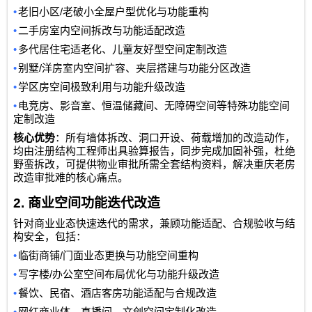
•
/
老旧小区
老破小全屋户型优化与功能重构
•
二手房室内空间拆改与功能适配改造
•
多代居住宅适老化、儿童友好型空间定制改造
•
/
别墅
洋房室内空间扩容、夹层搭建与功能分区改造
•
学区房空间极致利用与功能升级改造
•
电竞房、影音室、恒温储藏间、无障碍空间等特殊功能空间
定制改造
核心优势
：所有墙体拆改、洞口开设、荷载增加的改造动作，
均由注册结构工程师出具验算报告，同步完成加固补强，杜绝
野蛮拆改，可提供物业审批所需全套结构资料，解决重庆老房
改造审批难的核心痛点。
2.
商业空间功能迭代改造
针对商业业态快速迭代的需求，兼顾功能适配、合规验收与结
构安全，包括：
•
/
临街商铺
门面业态更换与功能空间重构
•
/
写字楼
办公室空间布局优化与功能升级改造
•
餐饮、民宿、酒店客房功能适配与合规改造
•
网红商业体、直播间、文创空间定制化改造