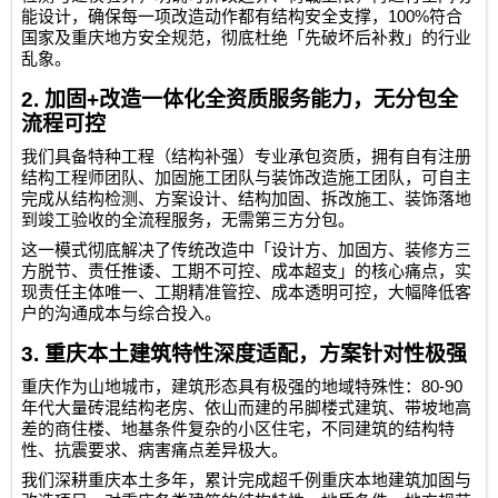
100%
能设计，确保每一项改造动作都有结构安全支撑，
符合
国家及重庆地方安全规范，彻底杜绝「先破坏后补救」的行业
乱象。
2.
加固
+
改造一体化全资质服务能力，无分包全
流程可控
我们具备特种工程（结构补强）专业承包资质，拥有自有注册
结构工程师团队、加固施工团队与装饰改造施工团队，可自主
完成从结构检测、方案设计、结构加固、拆改施工、装饰落地
到竣工验收的全流程服务，无需第三方分包。
这一模式彻底解决了传统改造中「设计方、加固方、装修方三
方脱节、责任推诿、工期不可控、成本超支」的核心痛点，实
现责任主体唯一、工期精准管控、成本透明可控，大幅降低客
户的沟通成本与综合投入。
3.
重庆本土建筑特性深度适配，方案针对性极强
80-90
重庆作为山地城市，建筑形态具有极强的地域特殊性：
年代大量砖混结构老房、依山而建的吊脚楼式建筑、带坡地高
差的商住楼、地基条件复杂的小区住宅，不同建筑的结构特
性、抗震要求、病害痛点差异极大。
我们深耕重庆本土多年，累计完成超千例重庆本地建筑加固与