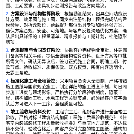
围、工期要求，出具初步勘测报告与改造方向建议。
2.
方案设计与结构验算阶段
：根据勘测结果，出具空间功能设
计方案、效果图与施工图，同步由注册结构工程师完成结构建
模验算，对拆改部位、荷载提升部位出具专项加固补强方案，
确保方案合规、安全、可落地。与客户反复沟通优化方案，确
认后出具详细的工程量清单、精准报价与工期计划，杜绝隐形
增项。
3.
合规报审与合同签订阶段
：协助客户完成物业审批、住建部
门备案等相关手续，提供全套结构验算资料、设计方案等审批
所需文件。确认无异议后，签订正式施工合同，明确工期、付
款节点、验收标准、质保条款、双方权责，所有内容透明化，
无霸王条款。
4.
标准化施工与全程管控
：采用项目负责人全责制，严格按照
施工图纸与国家规范施工，制定详细的施工进度计划，每日同
步施工进度与现场影像。严格执行分阶段验收制度，隐蔽工
程、结构加固工程、水电工程等关键节点，必须经客户签字确
认后方可进入下一工序，全程质量可控。
5.
竣工验收与资料交付
：工程完工后，组织客户进行全面竣工
验收，严格对标《建筑结构加固工程施工质量验收规范》《住
宅室内装饰装修工程质量验收标准》与重庆地方规范，不达标
绝不交付。验收合格后，向客户交付完整的竣工图纸、结构加