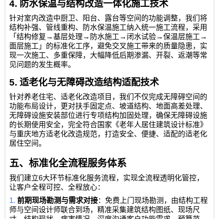
4.
防水保温与结构改造一体化施工技术
针对室内改造中厨卫、阳台、露台等空间的功能调整，我们将
结构补强、管线重构、防水保温施工纳入统一施工流程，采用
→
→
→
→
→
「结构修复
基层处理
防水施工
闭水试验
保温层施工
面层施工」的标准化工序，避免交叉施工带来的质量隐患，实
现一次施工、多重保障，大幅降低后期渗漏、开裂、返潮等常
见问题的发生概率。
5.
适老化与无障碍改造结构适配技术
针对养老住宅、适老化改造项目，我们不仅完成无障碍空间的
功能布局设计，更对扶手固定点、坡道结构、地面高差处理、
无障碍设施安装部位进行专项结构加固处理，确保无障碍设施
的长期使用安全，完全符合国家《老年人居住建筑设计标准》
与重庆地方适老化改造规范，打造安全、便捷、适配的适老化
居住空间。
五、标准化全流程服务体系
6
我们建立
大环节标准化服务流程，实现全流程透明化管控，
让客户全程可控、全程放心：
1.
前期现场勘测与需求对接
：免费上门现场勘测，由结构工程
师与空间设计师联合到场，精准采集建筑结构图纸、现场尺
寸、结构现状、病害情况，深度沟通客户功能需求、预算范