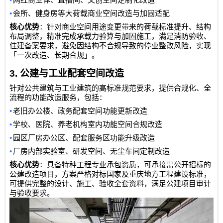
•
会所、健身房等大荷载商业空间改造与加固适配
核心优势
：针对商业空间用途变更带来的荷载标准提升、结构
布局调整，精准完成承载力验算与加固施工，满足消防验收、
住建备案要求，避免因结构不合规导致的停业整改风险，实现
「一次改造、长期合规」。
3.
公建与工业配套空间改造
针对公共建筑与工业建筑的高标准规范要求，提供合规化、全
流程的功能改造服务，包括：
•
老旧办公楼、政务配套空间功能更新改造
•
学校、医院、养老机构室内功能空间合规改造
•
园区厂房办公区、配套服务区功能升级改造
•
厂房内部实验室、研发空间、无尘车间定制改造
核心优势
：具备特种工程专业承包资质，可承接需公开招标的
公建改造项目，方案严格对标国家及重庆地方工程建设标准，
可提供完整的设计、施工、验收全套资料，满足公建项目审计
与验收要求。