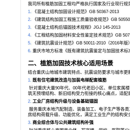
我司所有植筋加固工程均严格执行国家及行业现行规
1.
GB 50367-2013
《混凝土结构加固设计规范》
2.
GB 50550
《建筑结构加固工程施工质量验收规范》
3.
JGJ 145-2013
《混凝土结构后锚固技术规程》
4.
GB 507
《工程结构加固材料安全性鉴定技术规范》
5.
GB 50011-2010
2016
《建筑抗震设计规范》
（
年版
6.
重庆市地方标准《既有建筑抗震鉴定与加固技术标
二、植筋加固技术核心适用场景
结合重庆山地城市建筑特点、抗震设防要求与城市更
1.
既有住宅建筑改造与加装电梯配套植筋
90
00
针对重庆大量
年代、
年代老旧小区、单位家属楼
筑无预埋结构、新旧结构受力衔接的核心痛点，适配
2.
工业厂房结构升级与设备基础锚固
服务重庆本地汽配制造、装备加工、电子生产等各类
房结构荷载升级、功能优化，满足工业生产的结构安
3.
商业综合体与公共建筑结构补强