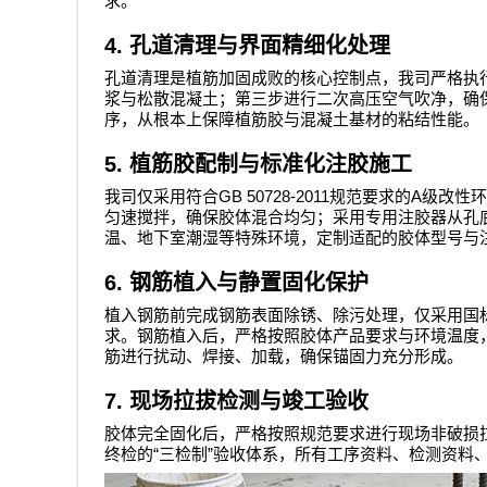
求。
4.
孔道清理与界面精细化处理
孔道清理是植筋加固成败的核心控制点，我司严格执
浆与松散混凝土；第三步进行二次高压空气吹净，确
序，从根本上保障植筋胶与混凝土基材的粘结性能。
5.
植筋胶配制与标准化注胶施工
GB 50728-2011
A
我司仅采用符合
规范要求的
级改性环
匀速搅拌，确保胶体混合均匀；采用专用注胶器从孔
温、地下室潮湿等特殊环境，定制适配的胶体型号与
6.
钢筋植入与静置固化保护
植入钢筋前完成钢筋表面除锈、除污处理，仅采用国
求。钢筋植入后，严格按照胶体产品要求与环境温度
筋进行扰动、焊接、加载，确保锚固力充分形成。
7.
现场拉拔检测与竣工验收
胶体完全固化后，严格按照规范要求进行现场非破损
“
”
终检的
三检制
验收体系，所有工序资料、检测资料