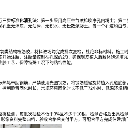
行
三步标准化清孔法
：第一步采用高压空气喷枪吹净孔内粉尘；第二
保孔壁无浮灰、无油污、无积水、无松散混凝土。每一个孔道均由专
氧类结构植筋胶，材料进场均完成批次复检，杜绝非标材料。施工
2/3
底开始注胶，注胶量控制在孔深的
，确保钢筋植入后胶体饱满填充
注胶工艺，保障特殊工况下的粘结性能。
标热轧带肋钢筋，严禁使用光圆钢筋，将钢筋缓慢旋转植入孔道底部
72
，控制静置固化时长，常规环境固化时长不低于
小时，低温环境相
3%
10
拉拔检测，每批次抽检不低于
且不少于
根，检测合格后出具检
、影像资料完整归档，验收合格后交付甲方，可配合甲方完成住建部