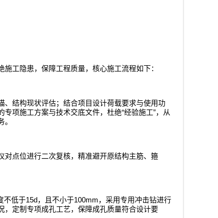
绝施工隐患，保障工程质量，核心施工流程如下：
描、结构现状评估；结合项目设计荷载要求与使用功
“
”
的专项施工方案与技术交底文件，杜绝
经验施工
，从
务。
仪对点位进行二次复核，精准避开原结构主筋、箍
15d
100mm
度不低于
，且不小于
，采用专用冲击钻进行
况，定制专项成孔工艺，保障成孔质量符合设计要