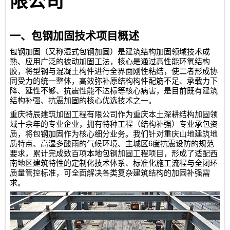
限公司
一、包钢加固技术项目概述
包钢加固（又称湿式包钢加固）是建筑结构加固领域技术成
熟、应用广泛的被动加固工法，核心是通过高性能环氧结构
胶，将型钢与混凝土构件进行全界面刚性粘结，使二者形成协
同受力的统一整体，高效弥补原结构构件配筋不足、承载力下
降、延性不够、抗震性能不达标等核心病害，是目前既有建筑
结构补强、抗震加固的核心优选技术之一。
重庆特辰建筑加固工程有限公司
作为重庆本土深耕结构加固领
域十余年的专业企业，拥有特种工程（结构补强）专业承包资
质，将包钢加固作为核心细分业务。我们针对重庆山地建筑地
6
质特点、高湿多酸雨的气候环境、主城区
度抗震设防的规范
要求，累计完成数百项本地包钢加固工程项目，形成了适配西
南地区建筑特性的定制化技术体系、标准化施工流程与全闭环
质量管控标准，可全面解决各类复杂建筑结构的加固补强需
求。