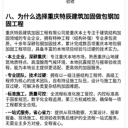
验收
八、为什么选择重庆特辰建筑加固做包钢加
固工程
重庆特辰建筑加固工程有限公司
是重庆本土专注于建筑结构加
固领域的专业企业，拥有特种工程（结构补强）专业承包资
质，十余年深耕包钢加固技术，累计完成数百项重庆本地包钢
加固工程项目，具备丰富的本地项目经验与过硬的技术实力。
•
本土企业，深耕重庆
：专注重庆本地市场，熟悉重庆山地建
筑地质特点、高湿酸雨气候环境、本地抗震规范与报审验收流
程，能为本地业主提供更适配、更高效的加固服务。
•
专业团队，技术过硬
：拥有以一级注册结构工程师、高级工
程师为核心的技术团队，自有持证施工队伍，设计与施工能力
双过硬，可解决各类复杂结构加固难题。
•
标准施工，质量可控
：全流程标准化施工管控，内控标准高
于国家规范，数字化全程追溯，第三方权威检测，确保每一项
工程都安全合规。
•
一站式服务，省心省力
：提供从现场勘察、方案设计、报审
报备、现场施工、检测验收到售后维护的全流程一站式服务，
无需业主多方对接，全程省心。