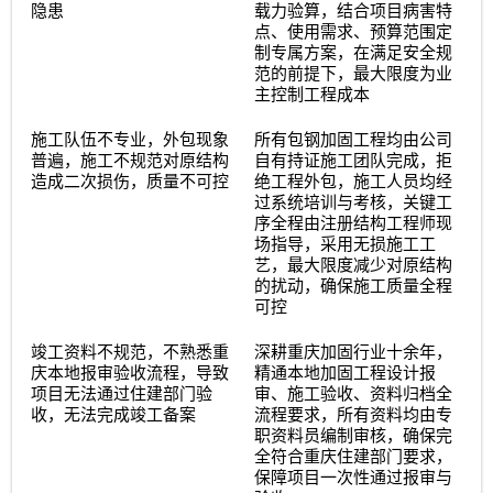
隐患
载力验算，结合项目病害特
点、使用需求、预算范围定
制专属方案，在满足安全规
范的前提下，最大限度为业
主控制工程成本
施工队伍不专业，外包现象
所有包钢加固工程均由公司
普遍，施工不规范对原结构
自有持证施工团队完成，拒
造成二次损伤，质量不可控
绝工程外包，施工人员均经
过系统培训与考核，关键工
序全程由注册结构工程师现
场指导，采用无损施工工
艺，最大限度减少对原结构
的扰动，确保施工质量全程
可控
竣工资料不规范，不熟悉重
深耕重庆加固行业十余年，
庆本地报审验收流程，导致
精通本地加固工程设计报
项目无法通过住建部门验
审、施工验收、资料归档全
收，无法完成竣工备案
流程要求，所有资料均由专
职资料员编制审核，确保完
全符合重庆住建部门要求，
保障项目一次性通过报审与