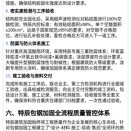
措施，确保结构胶固化强度达到设计要求。
8.
密实度检测与工序验收
100%
结构胶完全固化后，采用超声波检测仪对粘结面进行
空
≥98%
鼓检测，特辰内控标准：有效粘结面积
，单个空鼓面积
≤100cm²
≥95%
，远高于国家规范
的要求；对空鼓不合格部
位，进行钻孔补胶处理，复检合格后方可进入下一道工序。
9.
防腐与防火体系施工
针对重庆高湿酸雨环境，采用特辰专属三重防腐体系：环氧富
+
+
锌底漆
环氧云铁中间漆
氟碳面漆，涂层厚度符合设计要求，
大幅提升型钢耐腐蚀性与耐候性；根据建筑防火等级要求，涂
刷专用防火涂料，确保加固体系满足建筑防火规范要求。
10.
竣工验收与资料交付
完成所有施工工序后，联合业主、第三方检测机构进行全面竣
工验收，出具权威检测报告；向业主交付完整的竣工资料，包
括设计方案、施工记录、材料检测报告、验收报告等全套文
件，确保资料符合重庆住建部门归档要求，一次性通过验收。
六、特辰包钢加固全流程质量管控体系
特辰建筑加固始终将工程质量作为企业发展的核心生命线，针
“
-
-
-
-
”
对包钢加固工程建立了
设计
材料
施工
验收
售后
全闭环的质