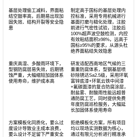
基层处理偷工减料，界面粘
制定高于国标的基层处理内
结空鼓率高，后期易出现加
控标准，采用专用机械进行
固失效、结构开裂等安全隐
基面打磨与糙化处理，注胶
患
前进行气密性试验，注胶后
100%
超声波空鼓检测，内控
≥98%
有效粘结面积
，远高于
≥95%
国标
的要求，从源头杜
绝界面粘结失效隐患
重庆高湿、多酸雨环境下，
研发适配西南地区气候的三
型钢防腐层易失效，后期锈
重重防腐体系，型钢基层喷
Sa2.5
蚀严重，大幅缩短加固体系
砂除锈达
级，采用环氧
+
使用寿命，维护成本高
富锌底漆
环氧云铁中间漆
+
氟碳面漆的复合防腐涂层，
耐盐雾、耐酸雨性能远超普
通防腐工艺，同时提供免费
年度防腐巡检服务，大幅延
长加固体系使用寿命
方案模板化同质化，要么过
拒绝模板化方案，所有项目
度设计导致业主成本浪费，
均以现场实测数据为核心，
要么设计不足留下严重安全
通过有限元分析进行精准承