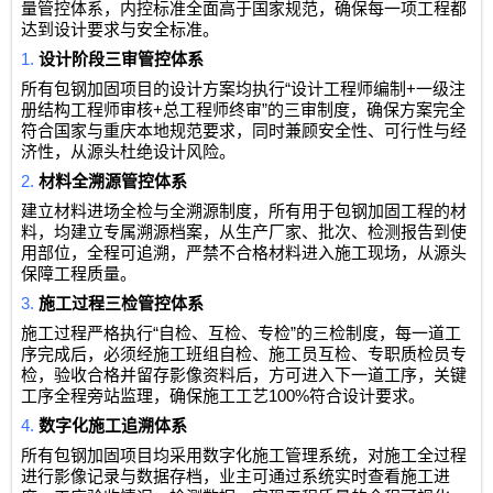
量管控体系，内控标准全面高于国家规范，确保每一项工程都
达到设计要求与安全标准。
1.
设计阶段三审管控体系
“
+
所有包钢加固项目的设计方案均执行
设计工程师编制
一级注
+
”
册结构工程师审核
总工程师终审
的三审制度，确保方案完全
符合国家与重庆本地规范要求，同时兼顾安全性、可行性与经
济性，从源头杜绝设计风险。
2.
材料全溯源管控体系
建立材料进场全检与全溯源制度，所有用于包钢加固工程的材
料，均建立专属溯源档案，从生产厂家、批次、检测报告到使
用部位，全程可追溯，严禁不合格材料进入施工现场，从源头
保障工程质量。
3.
施工过程三检管控体系
“
”
施工过程严格执行
自检、互检、专检
的三检制度，每一道工
序完成后，必须经施工班组自检、施工员互检、专职质检员专
检，验收合格并留存影像资料后，方可进入下一道工序，关键
100%
工序全程旁站监理，确保施工工艺
符合设计要求。
4.
数字化施工追溯体系
所有包钢加固项目均采用数字化施工管理系统，对施工全过程
进行影像记录与数据存档，业主可通过系统实时查看施工进