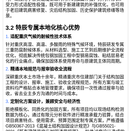
受力形式适配性极强，既可用于新建建筑的补强优化，也可用
于老旧建筑病害修复、灾后结构加固、历史保护建筑修缮等场
景。
3.2
特辰专属本地化核心优势
1.
适配重庆气候的耐候性技术体系
针对重庆高湿、高温、多酸雨的特殊气候环境，特辰研发专属
三重防腐耐候体系，从材料选型、施工工艺到后期维护全流程
优化，彻底解决传统包钢加固工程中型钢易腐蚀、粘结层易老
化的行业痛点，确保加固体系使用寿命与原建筑主体同周期。
2.
精通本地规范与报审验收全流程
深耕重庆本土市场十余年，精通重庆市住建部门关于结构加固
工程的设计、报审、施工、验收全流程规范，所有方案与竣工
资料均严格贴合本地管理要求，确保项目一次性通过报审与验
收，省去业主多方沟通的时间与成本。
3.
定制化方案设计，兼顾安全与经济性
拒绝模板化、同质化的加固方案，所有项目均以现场结构检测
数据为核心，通过有限元分析软件进行精准承载力验算，结合
项目病害特点、使用需求、预算范围定制专属方案，严格遵循
GB50367-2013
GB55021-
《混凝土结构加固设计规范》与