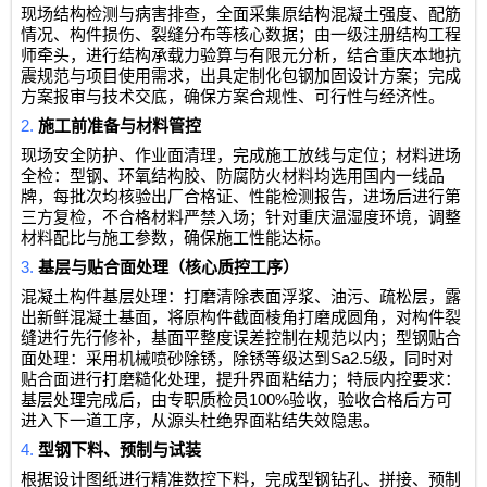
现场结构检测与病害排查，全面采集原结构混凝土强度、配筋
情况、构件损伤、裂缝分布等核心数据；由一级注册结构工程
师牵头，进行结构承载力验算与有限元分析，结合重庆本地抗
震规范与项目使用需求，出具定制化包钢加固设计方案；完成
方案报审与技术交底，确保方案合规性、可行性与经济性。
2.
施工前准备与材料管控
现场安全防护、作业面清理，完成施工放线与定位；材料进场
全检：型钢、环氧结构胶、防腐防火材料均选用国内一线品
牌，每批次均核验出厂合格证、性能检测报告，进场后进行第
三方复检，不合格材料严禁入场；针对重庆温湿度环境，调整
材料配比与施工参数，确保施工性能达标。
3.
基层与贴合面处理（核心质控工序）
混凝土构件基层处理：打磨清除表面浮浆、油污、疏松层，露
出新鲜混凝土基面，将原构件截面棱角打磨成圆角，对构件裂
缝进行先行修补，基面平整度误差控制在规范以内；型钢贴合
Sa2.5
面处理：采用机械喷砂除锈，除锈等级达到
级，同时对
贴合面进行打磨糙化处理，提升界面粘结力；特辰内控要求：
100%
基层处理完成后，由专职质检员
验收，验收合格后方可
进入下一道工序，从源头杜绝界面粘结失效隐患。
4.
型钢下料、预制与试装
根据设计图纸进行精准数控下料，完成型钢钻孔、拼接、预制