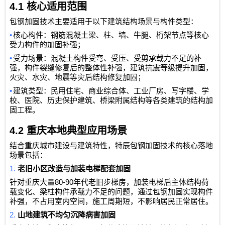
4.1
核心适用范围
包钢加固技术主要适用于以下建筑结构场景与构件类型：
•
核心构件：钢筋混凝土梁、柱、墙、牛腿、桁架节点等核心
受力构件的加固补强；
•
受力场景：混凝土构件受弯、受压、受剪承载力不足的补
强，构件裂缝修复后的整体性补强，建筑抗震等级提升加固，
火灾、水灾、地震等灾后结构修复加固；
•
建筑类型：民用住宅、商业综合体、工业厂房、写字楼、学
校、医院、历史保护建筑、桥梁附属结构等各类建筑的结构加
固工程。
4.2
重庆本地典型应用场景
结合重庆城市建设与建筑特性，特辰包钢加固技术的核心落地
场景包括：
1.
老旧小区改造与加装电梯配套加固
80-90
针对重庆大量
年代老旧步梯房，加装电梯后主体结构荷
载变化、梁柱构件承载力不足的问题，通过包钢加固实现构件
补强，不占用室内空间，施工周期短，不影响居民正常居住。
2.
山地建筑不均匀沉降病害加固