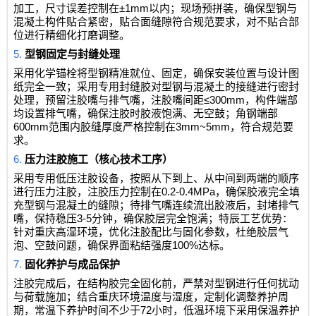
±1mm
加工，尺寸误差控制在
以内；现场预拼装，确保型钢与
混凝土构件贴合紧密，贴合面缝隙符合规范要求，对不贴合部
位进行精细化打磨调整。
5.
型钢固定与封缝处理
采用化学锚栓将型钢精准就位、固定，确保安装位置与设计图
纸完全一致；采用专用封缝胶对型钢与混凝土的接缝进行密封
≤300mm
处理，预留注胶嘴与排气嘴，注胶嘴间距
，构件端部
均设置排气嘴，确保注胶时胶液饱满、无空鼓；角钢端部
600mm
3mm~5mm
范围内胶缝厚度严格控制在
，符合规范要
求。
6.
压力注胶施工（核心技术工序）
采用专用低压注胶设备，按照从下到上、从中间到两端的顺序
0.2-0.4MPa
进行压力注胶，注胶压力控制在
，确保胶液完全填
充型钢与混凝土的缝隙；待排气嘴连续流出胶液后，封堵排气
3-5
嘴，保持稳压
分钟，确保胶层完全饱满；特辰工艺优势：
针对重庆高湿环境，优化注胶配比与固化参数，杜绝胶层气
100%
泡、空鼓问题，确保界面粘结强度
达标。
7.
固化养护与成品保护
注胶完成后，在结构胶完全固化前，严禁对型钢进行任何扰动
与荷载施加；结合重庆环境温度与湿度，定制化调整养护周
72
期，常温下养护时间不少于
小时，低温环境下采用保温养护