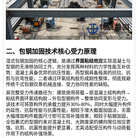
二、包钢加固技术核心受力原理
湿式包钢加固的核心逻辑，是通过
界面粘结效应
实现混凝土与
型钢的无滑移协同工作，充分发挥两种材料的力学性能互补优
势：混凝土具备优异的抗压性能，而型钢具备极高的抗拉、抗
剪与抗弯性能，二者通过环氧结构胶形成刚性整体，彻底规避
传统干式包钢仅靠机械连接、受力协同性差的缺陷。
→
→
其完整受力传递路径为：建筑使用荷载
原混凝土结构构件
→
→
粘结界面环氧结构胶
外包型钢构件
整体协同变形与受力。
30%-80%
该技术可将原构件的承载力提升
，同时大幅提升构件
的延性、抗裂性能与抗震性能，相较于增大截面加固法，无需
大幅增加构件截面尺寸即可实现补强效果；相较于粘钢加固，
全包裹式的型钢约束对混凝土柱、大跨度梁的横向限位效应更
强，抗剪、抗震性能提升更显著，尤其适配受压构件与动荷载
作用下的结构补强场景。