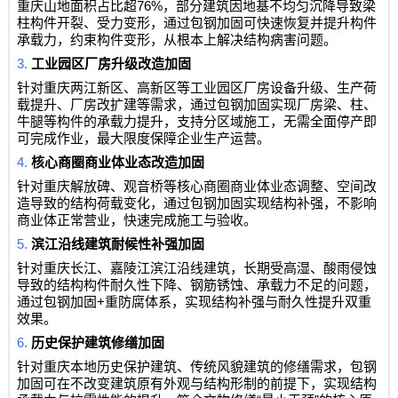
76%
重庆山地面积占比超
，部分建筑因地基不均匀沉降导致梁
柱构件开裂、受力变形，通过包钢加固可快速恢复并提升构件
承载力，约束构件变形，从根本上解决结构病害问题。
3.
工业园区厂房升级改造加固
针对重庆两江新区、高新区等工业园区厂房设备升级、生产荷
载提升、厂房改扩建等需求，通过包钢加固实现厂房梁、柱、
牛腿等构件的承载力提升，支持分区域施工，无需全面停产即
可完成作业，最大限度保障企业生产运营。
4.
核心商圈商业体业态改造加固
针对重庆解放碑、观音桥等核心商圈商业体业态调整、空间改
造导致的结构荷载变化，通过包钢加固实现结构补强，不影响
商业体正常营业，快速完成施工与验收。
5.
滨江沿线建筑耐候性补强加固
针对重庆长江、嘉陵江滨江沿线建筑，长期受高湿、酸雨侵蚀
导致的结构构件耐久性下降、钢筋锈蚀、承载力不足的问题，
+
通过包钢加固
重防腐体系，实现结构补强与耐久性提升双重
效果。
6.
历史保护建筑修缮加固
针对重庆本地历史保护建筑、传统风貌建筑的修缮需求，包钢
加固可在不改变建筑原有外观与结构形制的前提下，实现结构