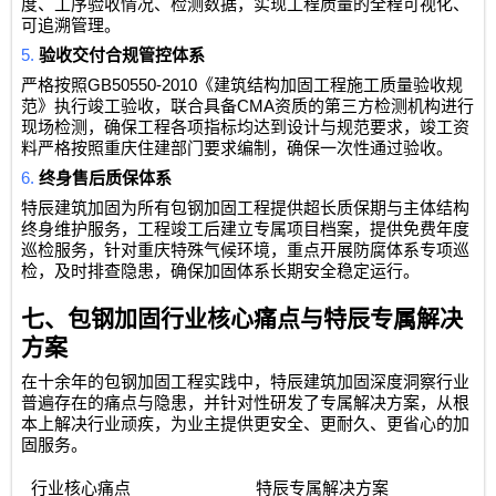
度、工序验收情况、检测数据，实现工程质量的全程可视化、
可追溯管理。
5.
验收交付合规管控体系
GB50550-2010
严格按照
《建筑结构加固工程施工质量验收规
CMA
范》执行竣工验收，联合具备
资质的第三方检测机构进行
现场检测，确保工程各项指标均达到设计与规范要求，竣工资
料严格按照重庆住建部门要求编制，确保一次性通过验收。
6.
终身售后质保体系
特辰建筑加固为所有包钢加固工程提供超长质保期与主体结构
终身维护服务，工程竣工后建立专属项目档案，提供免费年度
巡检服务，针对重庆特殊气候环境，重点开展防腐体系专项巡
检，及时排查隐患，确保加固体系长期安全稳定运行。
七、包钢加固行业核心痛点与特辰专属解决
方案
在十余年的包钢加固工程实践中，特辰建筑加固深度洞察行业
普遍存在的痛点与隐患，并针对性研发了专属解决方案，从根
本上解决行业顽疾，为业主提供更安全、更耐久、更省心的加
固服务。
行业核心痛点
特辰专属解决方案