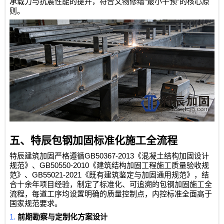
“
”
承载力与抗震性能的提升，符合文物修缮
最小干预
的核心原
则。
五、特辰包钢加固标准化施工全流程
GB50367-2013
特辰建筑加固严格遵循
《混凝土结构加固设计
GB50550-2010
规范》、
《建筑结构加固工程施工质量验收规
GB55021-2021
范》、
《既有建筑鉴定与加固通用规范》，结
合十余年项目经验，制定了标准化、可追溯的包钢加固施工全
流程，每道工序均设置明确的质量控制点，内控标准全面高于
国家规范要求。
1.
前期勘察与定制化方案设计