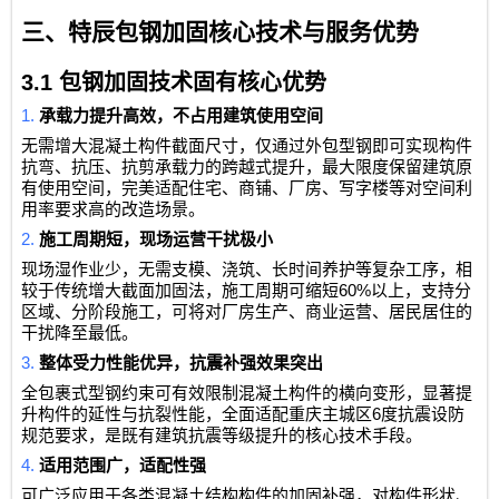
三、特辰包钢加固核心技术与服务优势
3.1
包钢加固技术固有核心优势
1.
承载力提升高效，不占用建筑使用空间
无需增大混凝土构件截面尺寸，仅通过外包型钢即可实现构件
抗弯、抗压、抗剪承载力的跨越式提升，最大限度保留建筑原
有使用空间，完美适配住宅、商铺、厂房、写字楼等对空间利
用率要求高的改造场景。
2.
施工周期短，现场运营干扰极小
现场湿作业少，无需支模、浇筑、长时间养护等复杂工序，相
60%
较于传统增大截面加固法，施工周期可缩短
以上，支持分
区域、分阶段施工，可将对厂房生产、商业运营、居民居住的
干扰降至最低。
3.
整体受力性能优异，抗震补强效果突出
全包裹式型钢约束可有效限制混凝土构件的横向变形，显著提
6
升构件的延性与抗裂性能，全面适配重庆主城区
度抗震设防
规范要求，是既有建筑抗震等级提升的核心技术手段。
4.
适用范围广，适配性强
可广泛应用于各类混凝土结构构件的加固补强，对构件形状、