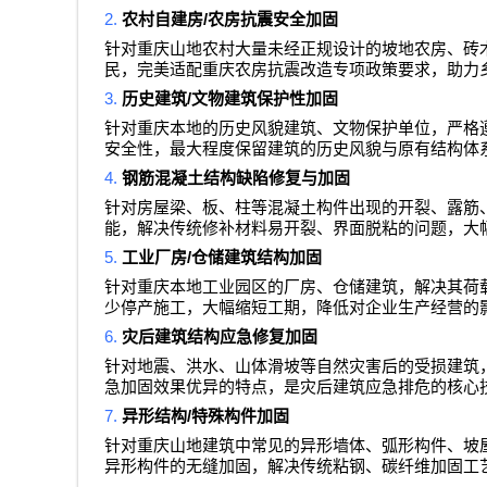
2.
/
农村自建房
农房抗震安全加固
针对重庆山地农村大量未经正规设计的坡地农房、砖
民，完美适配重庆农房抗震改造专项政策要求，助力
3.
/
历史建筑
文物建筑保护性加固
针对重庆本地的历史风貌建筑、文物保护单位，严格
安全性，最大程度保留建筑的历史风貌与原有结构体
4.
钢筋混凝土结构缺陷修复与加固
针对房屋梁、板、柱等混凝土构件出现的开裂、露筋
能，解决传统修补材料易开裂、界面脱粘的问题，大
5.
/
工业厂房
仓储建筑结构加固
针对重庆本地工业园区的厂房、仓储建筑，解决其荷
少停产施工，大幅缩短工期，降低对企业生产经营的
6.
灾后建筑结构应急修复加固
针对地震、洪水、山体滑坡等自然灾害后的受损建筑
急加固效果优异的特点，是灾后建筑应急排危的核心
7.
/
异形结构
特殊构件加固
针对重庆山地建筑中常见的异形墙体、弧形构件、坡
异形构件的无缝加固，解决传统粘钢、碳纤维加固工