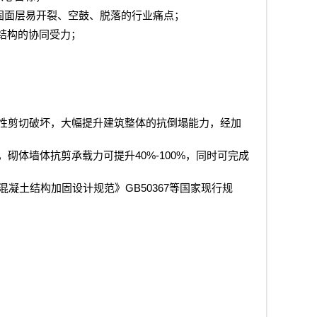
固面层易开裂、空鼓、脱落的行业痛点；
结构的协同受力；
性剪切破坏，大幅提升建筑整体的抗倒塌能力，经加
40%-100%
，砌体墙体抗剪承载力可提升
，同时可完成
GB50367
混凝土结构加固设计规范》
等国家现行规