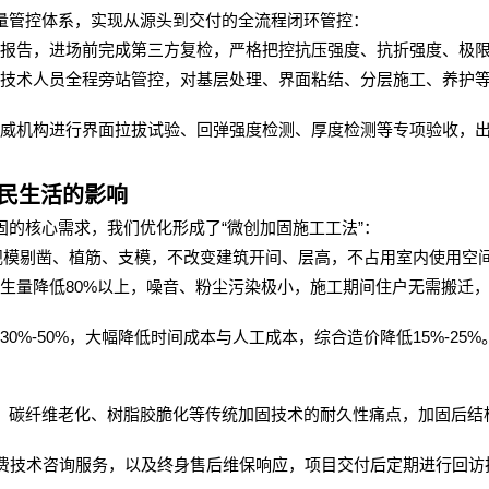
量管控体系，实现从源头到交付的全流程闭环管控：
报告，进场前完成第三方复检，严格把控抗压强度、抗折强度、极
技术人员全程旁站管控，对基层处理、界面粘结、分层施工、养护
威机构进行界面拉拔试验、回弹强度检测、厚度检测等专项验收，
民生活的影响
“
”
固的核心需求，我们优化形成了
微创加固施工工法
：
规模剔凿、植筋、支模，不改变建筑开间、层高，不占用室内使用空
80%
生量降低
以上，噪音、粉尘污染极小，施工期间住户无需搬迁
30%-50%
15%-25%
，大幅降低时间成本与人工成本，综合造价降低
、碳纤维老化、树脂胶脆化等传统加固技术的耐久性痛点，加固后结
费技术咨询服务，以及终身售后维保响应，项目交付后定期进行回访