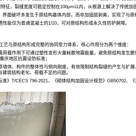
100μm
裂特征，裂缝宽度可稳定控制在
以内，从根源上解决了传统加
，界面破坏多发生于原结构基体内部，而非加固层剥离，实现了与原
1/10
透性能仅为普通混凝土的
，可对原结构形成永久性防护屏障。
工艺与原结构形成完整的协同受力体系，核心作用分为两个维度：
震荷载作用下可通过塑性变形大量耗散地震能量，避免原结构发生脆
重庆地区抗震设防标准；
原墙体、构件的整体性与侧向刚度，有效限制结构裂缝的产生与扩展
有建筑结构老化、荷载不足的问题。
T/CECS 796-2021
GB50702
标准》
、《砌体结构加固设计规范》
、《