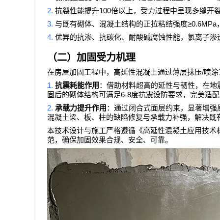
2.
100
抗裂性能提升
倍以上，受力过程中呈现多缝开
3.
≥0.6MPa
与既有砌体、混凝土结构的正拉粘结强度
4.
优异的抗渗、抗碳化、耐酸碱腐蚀性能，氯离子渗
（二）加固受力机理
/
在房屋加固工程中，高延性混凝土通过薄层抹压
喷涂
1.
抗震耗能作用
：借助材料超高的延性与韧性，在地
6-8
固后的砌体结构可满足
度抗震设防要求，完美适配
2.
承载力提升作用
：通过闭合式面层约束，显著增强
混凝土梁、板、柱的缺陷修复与承载力补强，解决既
本技术设计与施工严格遵循《高延性混凝土应用技术
范，确保加固效果合规、安全、可靠。