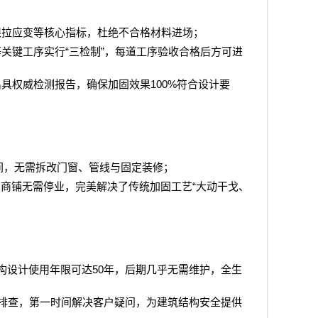
限拉应变等核心指标，杜绝不合格材料进场；
“
”
等关键工序实行
三检制
，每道工序验收合格后方可进
100%
出具权威检测报告，确保加固效果
符合设计要
间，无需拆改门窗、管线与固定装修；
“
，商铺无需停业，完美解决了传统加固工艺
大动干戈、
。
50
构设计使用年限可达
年，后期几乎无需维护，全生
排查，第一时间解决客户疑问，为建筑结构安全提供