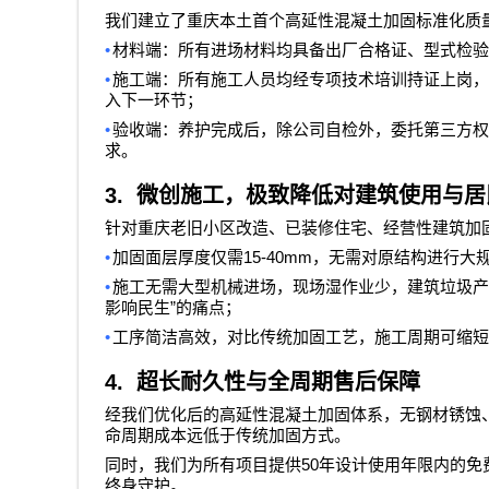
我们建立了重庆本土首个高延性混凝土加固标准化质
•
材料端：所有进场材料均具备出厂合格证、型式检验
•
施工端：所有施工人员均经专项技术培训持证上岗，
入下一环节；
•
验收端：养护完成后，除公司自检外，委托第三方权
求。
3.
微创施工，极致降低对建筑使用与居
针对重庆老旧小区改造、已装修住宅、经营性建筑加
•
15-40mm
加固面层厚度仅需
，无需对原结构进行大
•
施工无需大型机械进场，现场湿作业少，建筑垃圾产
”
影响民生
的痛点；
•
工序简洁高效，对比传统加固工艺，施工周期可缩短
4.
超长耐久性与全周期售后保障
经我们优化后的高延性混凝土加固体系，无钢材锈蚀
命周期成本远低于传统加固方式。
50
同时，我们为所有项目提供
年设计使用年限内的免
终身守护。