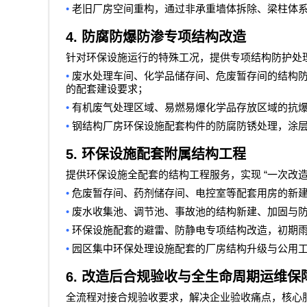
•
老旧厂房空间重构，通过非承重墙体拆除、梁柱体
4.
防腐防爆防渗专项结构改造
针对环保设施运行的特殊工况，提供专项结构防护处
•
废水处理车间、化学品储存间、危废暂存间的结构
的配套建设要求；
•
有机废气处理区域、易燃易爆化学品存放区域的抗
•
钢结构厂房环保设施配套构件的防腐防锈处理，涂
5.
环保设施配套附属结构工程
“
提供环保设施全配套的结构工程服务，实现
一次改
•
危废暂存间、药剂储存间、电控室等配套用房的新
•
废水收集池、调节池、事故池的结构新建、加固与
•
环保设施配套的避雷、防静电专项结构改造，初期
•
园区集中环保处理设施配套的厂房结构升级与公用
6.
改造后合规验收与全生命周期运维保
全流程对接合规验收要求，解决企业验收痛点，核心