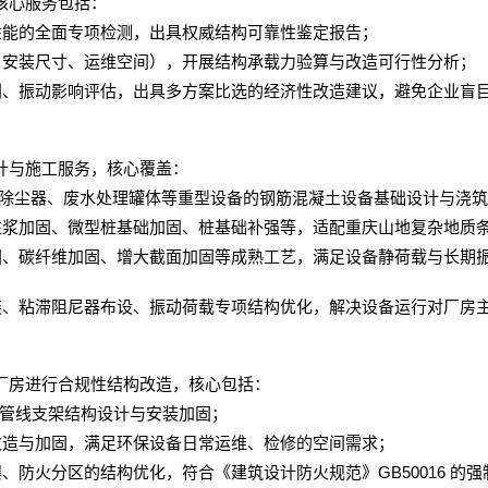
核心服务包括：
性能的全面专项检测，出具权威结构可靠性鉴定报告；
、安装尺寸、运维空间），开展结构承载力验算与改造可行性分析；
判、振动影响评估，出具多方案比选的经济性改造建议，避免企业盲
计与施工服务，核心覆盖：
除尘器、废水处理罐体等重型设备的钢筋混凝土设备基础设计与浇筑
注浆加固、微型桩基础加固、桩基础补强等，适配重庆山地复杂地质
固、碳纤维加固、增大截面加固等成熟工艺，满足设备静荷载与长期
装、粘滞阻尼器布设、振动荷载专项结构优化，解决设备运行对厂房
厂房进行合规性结构改造，核心包括：
管线支架结构设计与安装加固；
改造与加固，满足环保设备日常运维、检修的空间需求；
GB50016
爆、防火分区的结构优化，符合《建筑设计防火规范》
的强