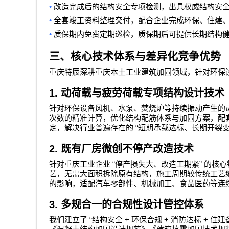
•
改造完成后的结构安全专项检测，出具权威结构安
•
全套竣工资料整理交付，配合企业完成环保、住建
•
质保期内免费定期巡检，质保期后可提供长期结构
三、核心技术体系与差异化竞争优势
重庆特辰深耕重庆本土工业建筑加固领域，针对环保
1.
动荷载与疲劳荷载专项结构设计技术
针对环保设备风机、水泵、焚烧炉等持续振动产生的
次数的精准计算，优化结构配筋体系与加固方案，配
“
定，解决行业普遍存在的
短期承载达标、长期开裂
2.
既有厂房微创不停产改造技术
“
”
针对重庆工业企业
停产损失大、改造工期紧
的核心
艺，无需大面积拆除原有结构，施工周期较传统工艺
的影响，适配汽车零部件、机械加工、食品医药等连
3.
多规合一的合规性设计管控体系
“
+
+
+
我们建立了
结构安全
环保合规
消防达标
住建