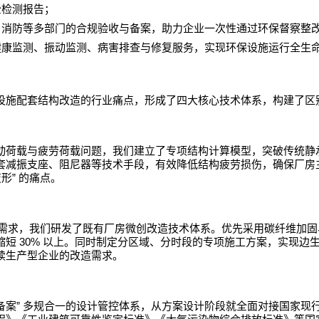
全检测报告；
、消防等多部门的合规验收与备案，助力企业一次性通过环保督察整
健康监测、振动监测、病害排查与修复服务，实现环保设施运行全生
设施配套结构改造的行业痛点，形成了四大核心技术体系，构建了区
动荷载与疲劳荷载问题，我们建立了专项结构计算模型，突破传统静
套减振支座、阻尼器等技术手段，有效降低结构疲劳损伤，确保厂房
”
变形
的痛点。
需求，我们研发了既有厂房微创改造技术体系。优先采用碳纤维加固
30%
缩短
以上。同时制定分区域、分时段的专项施工方案，实现边
续生产型企业的改造需求。
”
备案
多规合一的设计管控体系，从方案设计阶段就全面对接国家现