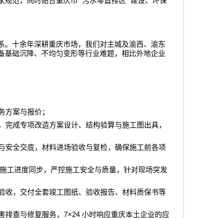
“
”
家规范，同时贴合重庆市
污水零直排区
建设、环保
系。十余年深耕重庆市场，我们对主城及渝西、渝东
备基础沉降、不均匀变形等行业难题，相比外地企业
务方案与报价；
，完成专项改造方案设计、结构验算与施工图出具，
与安全交底，材料进场验收与复检，确保施工前各项
施工进度同步，严控施工安全与质量，针对现场突发
验收，交付全套竣工图纸、验收报告、材料质保书等
7×24
害排查与修复服务，
小时响应重庆本土企业的应