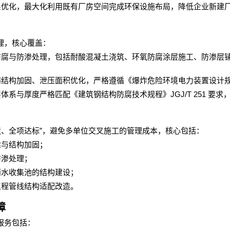
系优化，最大化利用既有厂房空间完成环保设施布局，降低企业新建
理，核心覆盖：
防腐与防渗处理，包括耐酸混凝土浇筑、环氧防腐涂层施工、防渗层
爆结构加固、泄压面积优化，严格遵循《爆炸危险环境电力装置设计
JGJ/T 251
层体系与厚度严格匹配《建筑钢结构防腐技术规程》
要求
”
造、全项达标
，避免多单位交叉施工的管理成本，核心包括：
建与结构加固；
防渗处理；
雨水收集池的结构建设；
工程管线结构适配改造。
障
服务包括：