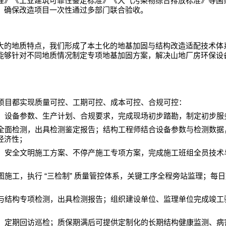
程》《工业建筑可靠性鉴定标准》《大气污染物综合排放标准》等国
，确保改造项目一次性通过多部门联合验收。
大的地质特点，我们形成了本土化的地基加固与结构改造适配技术体
能够针对不同地质情况制定专项地基加固方案，解决山地厂房环保设
项目都实现质量可控、工期可控、成本可控、合规可控：
、设备参数、生产计划、合规要求，完成现场初步踏勘，制定初步服
全面检测，出具检测鉴定报告；结构工程师结合设备参数与检测数据
经济性；
、安全文明施工方案、不停产施工专项方案，完成施工班组全员技术
“
”
图施工，执行
三检制
质量管控体系，关键工序全程旁站监理；每日
与结构专项检测，出具检测报告；组织建设单位、监理单位完成竣工
，定期回访巡检；质保期满后可提供定制化的长期结构健康监测、病