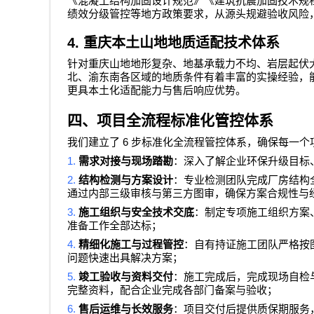
《混凝土结构加固设计规范》《建筑抗震加固技术规
绩效分级管控等地方政策要求，从源头规避验收风险
4.
重庆本土山地地质适配技术体系
针对重庆山地地形复杂、地基承载力不均、岩层起伏
北、渝东南各区域的地质条件有着丰富的实操经验，
更具本土化适配能力与售后响应优势。
四、项目全流程标准化管控体系
6
我们建立了
步标准化全流程管控体系，确保每一个
1.
需求对接与现场踏勘
：深入了解企业环保升级目标
2.
结构检测与方案设计
：专业检测团队完成厂房结构
通过内部三级审核与第三方图审，确保方案合规性与
3.
施工组织与安全技术交底
：制定专项施工组织方案
准备工作全部达标；
4.
精细化施工与过程管控
：自有持证施工团队严格按
问题快速出具解决方案；
5.
竣工验收与资料交付
：施工完成后，完成现场自检
完整资料，配合企业完成各部门备案与验收；
6.
售后运维与长效服务
：项目交付后提供质保期服务