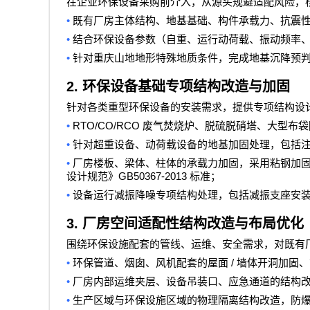
在企业环保设备采购前介入，从源头规避适配风险，
•
既有厂房主体结构、地基基础、构件承载力、抗震
•
结合环保设备参数（自重、运行动荷载、振动频率
•
针对重庆山地地形特殊地质条件，完成地基沉降预
2.
环保设备基础专项结构改造与加固
针对各类重型环保设备的安装需求，提供专项结构设
•
RTO/CO/RCO
废气焚烧炉、脱硫脱硝塔、大型布袋
•
针对超重设备、动荷载设备的地基加固处理，包括
•
厂房楼板、梁体、柱体的承载力加固，采用粘钢加
GB50367-2013
设计规范》
标准；
•
设备运行减振降噪专项结构处理，包括减振支座安
3.
厂房空间适配性结构改造与布局优化
围绕环保设施配套的管线、运维、安全需求，对既有
•
/
环保管道、烟囱、风机配套的屋面
墙体开洞加固、
•
厂房内部运维夹层、设备吊装口、应急通道的结构
•
生产区域与环保设施区域的物理隔离结构改造，防