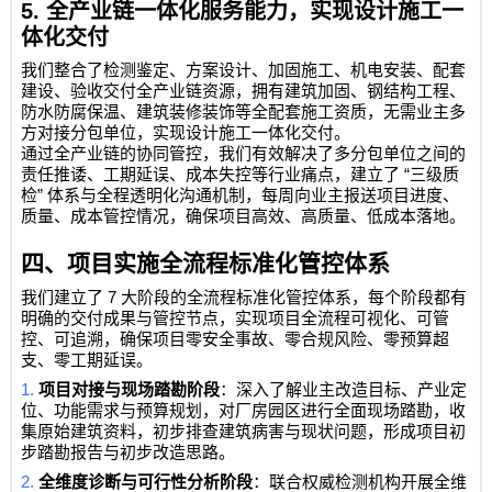
5.
全产业链一体化服务能力，实现设计施工一
体化交付
我们整合了检测鉴定、方案设计、加固施工、机电安装、配套
建设、验收交付全产业链资源，拥有建筑加固、钢结构工程、
防水防腐保温、建筑装修装饰等全配套施工资质，无需业主多
方对接分包单位，实现设计施工一体化交付。
通过全产业链的协同管控，我们有效解决了多分包单位之间的
“
责任推诿、工期延误、成本失控等行业痛点，建立了
三级质
”
检
体系与全程透明化沟通机制，每周向业主报送项目进度、
质量、成本管控情况，确保项目高效、高质量、低成本落地。
四、项目实施全流程标准化管控体系
7
我们建立了
大阶段的全流程标准化管控体系，每个阶段都有
明确的交付成果与管控节点，实现项目全流程可视化、可管
控、可追溯，确保项目零安全事故、零合规风险、零预算超
支、零工期延误。
1.
项目对接与现场踏勘阶段
：深入了解业主改造目标、产业定
位、功能需求与预算规划，对厂房园区进行全面现场踏勘，收
集原始建筑资料，初步排查建筑病害与现状问题，形成项目初
步踏勘报告与初步改造思路。
2.
全维度诊断与可行性分析阶段
：联合权威检测机构开展全维