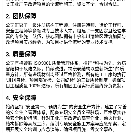
类工业厂房改造项目的全流程施工，资质齐全，合规合法。
2.
团队保障
公司汇聚了一级注册结构工程师、注册建造师、造价工程师、
安全工程师等多领域专业技术人才，组建了一支固定且经验丰
富的专业施工队伍，核心团队拥有十余年川渝地区建筑加固与
改造项目实战经验，为项目提供全流程的专业技术支撑。
3.
质量保障
ISO9001
“
公司严格遵循
质量管理体系，推行
科技为先，救病
”
害结构于危难之际；持续改进，扶衰老结构以重获新生
的质
量方针，所有进场材料均经过严格检测，所有施工工序均执行
“
”
班组自检、项目部复检、公司终检
的三级质检制度，确保项
100%
目工程质量
达标，所有加固工程实行质量终身负责制。
4.
安全保障
“
”
始终坚持
安全第一、预防为主
的安全生产方针，建立了完善
的安全生产管理体系，配备专职安全员全程驻场，严格落实各
项安全防护措施。针对工业厂房改造的高空作业、动火作业、
结构拆除等高危工序，编制专项安全施工方案与应急预案，定
期开展安全培训与应急演练，确保项目施工零安全事故。