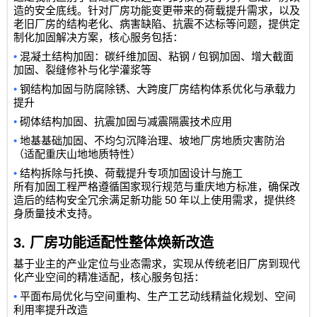
造的安全底线。针对厂房功能变更带来的荷载提升需求，以及
老旧厂房的结构老化、病害缺陷、抗震不达标等问题，提供定
制化加固解决方案，核心服务包括：
•
/
混凝土结构加固：碳纤维加固、粘钢
包钢加固、增大截面
加固、裂缝修补与化学灌浆等
•
钢结构加固与防腐除锈、大跨度厂房结构体系优化与承载力
提升
•
砌体结构加固、抗震加固与减震隔震技术应用
•
地基基础加固、不均匀沉降治理、坡地厂房地质灾害防治
（适配重庆山地地质特性）
•
结构拆除与托换、荷载提升专项加固设计与施工
所有加固工程严格遵循国家现行规范与重庆地方标准，确保改
50
造后的结构安全冗余满足新功能
年以上使用需求，提供终
身质量技术支持。
3.
厂房功能适配性整体焕新改造
基于业主的产业定位与业态需求，实现从传统老旧厂房到现代
化产业空间的精准适配，核心服务包括：
•
平面布局优化与空间重构、生产工艺动线精益化规划、空间
利用率提升改造