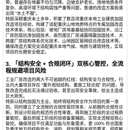
带，普遍存在地基不均匀沉降、边坡支护老化、场地地质条件
复杂、高湿环境下结构腐蚀严重等问题，普通的改造方案极易
“
”
出现
水土不服
。
特辰深耕重庆本土多年，积累了数百项重庆本地工业建筑加固
改造项目经验，构建了适配重庆山地地质特点的专属加固改造
技术体系，核心包括：坡地厂房地基基础协同加固技术、沿江
厂房防腐抗渗加固技术、高烈度区厂房减震隔震加固技术、大
跨度厂房结构体系优化技术、山地园区管网综合改造技术等，
确保改造方案完全适配重庆本地气候、地质与建筑特性，实现
项目的长期安全稳定。
3.
「结构安全
+
合规闭环」双核心管控，全流
程规避项目风险
工业厂房改造的两大不可逾越的红线：结构安全与合规性。行
“
”
业内大量项目存在
重外观轻结构、重施工轻合规
的问题，导
致改造完成后无法通过验收，甚至出现安全事故，给业主造成
巨大损失。
特辰以结构加固为主业，始终将结构安全作为项目的第一准
则，同时建立了全流程的合规性管控体系：从前期的合规性诊
断，到设计阶段的规范符合性审查，再到施工阶段的全过程质
量管控，最后到竣工阶段的验收备案辅助，实现全流程双核心
100%
管控。确保项目不仅满足功能与形象需求，更
符合国家
及重庆地方的结构安全、消防、规划等相关规范要求，彻底解