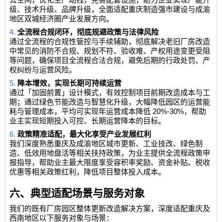
级、技术升级、品牌升级，全面适配重庆制造强市建设与成渝
地区双城经济圈产业发展方向。
4.
全流程合规闭环，彻底规避政策与法律风险
通过全流程的合规性管控与手续辅助，彻底解决老旧厂房改造
中常见的消防不合规、规划不符、验收难、产权用途变更受阻
等问题，确保项目全流程合法合规，避免后期的行政处罚、产
权纠纷与运营风险。
5.
降本增效，实现长期可持续运营
通过「加固前置」设计模式，有效控制项目前期改造成本与工
期；通过绿色节能改造与智慧化升级，大幅降低园区的运营能
20%-30%
耗与管理成本，平均可实现年运营成本降低
，帮助
业主实现短期投入可控、长期运营降本的目标。
6.
政策精准适配，最大化享受产业发展红利
我们深度熟悉重庆及成渝地区城市更新、工业技改、绿色制
造、低效用地盘活等相关扶持政策，为业主提供全流程政策申
报指导，帮助业主最大限度享受容积率奖励、资金补贴、税收
优惠等相关政策红利，降低项目整体投入成本。
六、典型适配场景与服务对象
我们的既有厂房园区整体更新改造解决方案，深度适配重庆及
西南地区以下服务对象与场景：