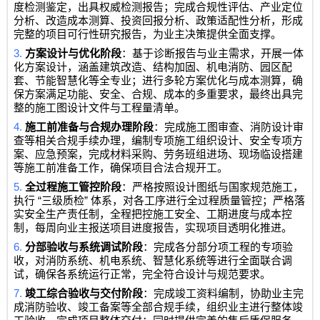
度检测鉴定，出具权威检测报告；完成合规性评估、产业定位
分析、改造成本测算、投资回报分析、政策适配性分析，形成
完整的项目可行性研究报告，为业主决策提供全面支撑。
3.
方案设计与优化阶段
：基于诊断报告与业主需求，开展一体
化方案设计，涵盖建筑改造、结构加固、机电消防、园区配
套、节能智慧化等全专业；进行多轮方案优化与成本测算，确
保方案满足功能、安全、合规、成本的多重要求，最终出具完
整的施工图设计文件与工程量清单。
4.
施工前准备与合规办理阶段
：完成施工图审查、消防设计审
查等相关合规手续办理，编制专项施工组织设计、安全专项方
案、应急预案，完成材料采购、劳务班组进场、现场临设搭建
等施工前准备工作，确保项目合法合规开工。
5.
全过程施工管控阶段
：严格按照设计图纸与国家规范施工，
“
”
执行
三级质检
体系，对各工序进行全过程质量管控；严格落
实安全生产责任制，全程把控施工安全、工期进度与成本控
制，每周向业主报送项目进度报告，实现项目透明化推进。
6.
分部验收与系统调试阶段
：完成各分部分项工程的专项验
收，对消防系统、机电系统、智慧化系统等进行全面联合调
试，确保各系统运行正常，完全符合设计与规范要求。
7.
竣工综合验收与交付阶段
：完成竣工资料编制，协助业主完
成消防验收、竣工备案等全部合规手续，组织业主进行整体竣