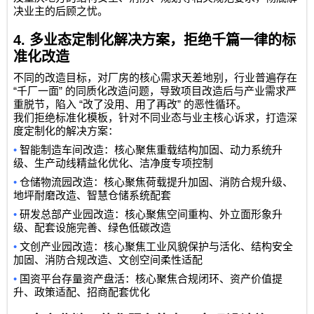
决业主的后顾之忧。
4.
多业态定制化解决方案，拒绝千篇一律的标
准化改造
不同的改造目标，对厂房的核心需求天差地别，行业普遍存在
“
”
千厂一面
的同质化改造问题，导致项目改造后与产业需求严
“
”
重脱节，陷入
改了没用、用了再改
的恶性循环。
我们拒绝标准化模板，针对不同业态与业主核心诉求，打造深
度定制化的解决方案：
•
智能制造车间改造：核心聚焦重载结构加固、动力系统升
级、生产动线精益化优化、洁净度专项控制
•
仓储物流园改造：核心聚焦荷载提升加固、消防合规升级、
地坪耐磨改造、智慧仓储系统配套
•
研发总部产业园改造：核心聚焦空间重构、外立面形象升
级、配套设施完善、绿色低碳改造
•
文创产业园改造：核心聚焦工业风貌保护与活化、结构安全
加固、消防合规改造、文创空间柔性适配
•
国资平台存量资产盘活：核心聚焦合规闭环、资产价值提
升、政策适配、招商配套优化