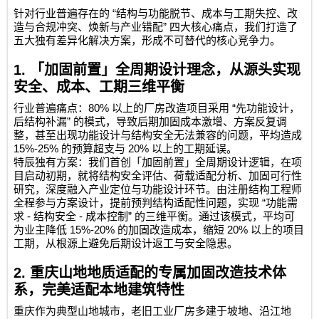
“
针对行业普遍存在的
结构与功能脱节、成本与工期失控、改
”
造与合规冲突、焕新与产业错配
四大核心痛点，我们打造了
五大独有差异化解决方案，形成不可替代的核心竞争力。
1.
「加固前置」全周期设计理念，从源头实现
安全、成本、工期三维平衡
80%
“
行业普遍痛点：
以上的厂房改造项目采用
先功能设计，
”
后结构补漏
的模式，导致后期加固成本激增、方案反复调
整，甚至出现功能设计与结构安全无法兼容的问题，平均造成
15%-25%
20%
的预算超支与
以上的工期延误。
特辰独有方案：我们首创「加固前置」全周期设计逻辑，在项
目启动初期，就将结构安全评估、荷载适配分析、加固可行性
研究，深度融入产业定位与功能设计环节。由注册结构工程师
“
全程参与方案设计，提前预判结构适配性问题，实现
功能需
-
-
”
求
结构安全
成本控制
的三维平衡。通过该模式，平均可
15%-20%
20%
为业主降低
的加固改造成本，缩短
以上的项目
工期，从根源上避免后期设计返工与安全隐患。
2.
重庆山地地质适配的专属加固改造技术体
系，完美适配本地建筑特性
重庆作为典型山地城市，老旧工业厂房多建于坡地、沿江地