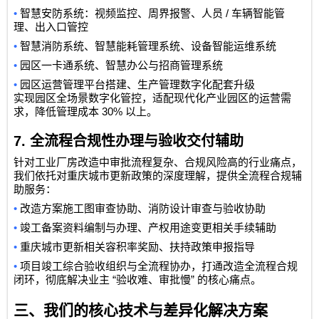
•
/
智慧安防系统：视频监控、周界报警、人员
车辆智能管
理、出入口管控
•
智慧消防系统、智慧能耗管理系统、设备智能运维系统
•
园区一卡通系统、智慧办公与招商管理系统
•
园区运营管理平台搭建、生产管理数字化配套升级
实现园区全场景数字化管控，适配现代化产业园区的运营需
30%
求，降低管理成本
以上。
7.
全流程合规性办理与验收交付辅助
针对工业厂房改造中审批流程复杂、合规风险高的行业痛点，
我们依托对重庆城市更新政策的深度理解，提供全流程合规辅
助服务：
•
改造方案施工图审查协助、消防设计审查与验收协助
•
竣工备案资料编制与办理、产权用途变更相关手续辅助
•
重庆城市更新相关容积率奖励、扶持政策申报指导
•
项目竣工综合验收组织与全流程协办，打通改造全流程合规
“
”
闭环，彻底解决业主
验收难、审批慢
的核心痛点。
三、我们的核心技术与差异化解决方案