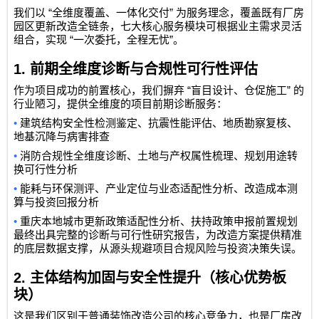
“
”
我们以
全维度覆盖、一体化交付
为服务理念，覆盖既有厂房
园区更新改造全链条，七大核心服务模块可根据业主需求灵活
“
”
组合，实现
一次委托，全程无忧
。
1.
前期全维度诊断与合规性可行性评估
“
”
作为项目成功的前置核心，我们摒弃
盲目设计、仓促施工
的
行业陋习，提供全维度的项目前期诊断服务：
•
建筑结构安全性检测鉴定、抗震性能评估、地质勘察复核、
地基沉降与病害排查
•
消防合规性全维度诊断、土地与产权属性梳理、规划用途转
换可行性分析
•
能耗与环保测评、产业定位与业态适配性分析、改造成本测
算与投资回报分析
•
重庆本地城市更新政策适配性分析、扶持政策申报前置规划
最终出具完整的诊断与可行性研究报告，为改造方案提供精准
的底层数据支撑，从源头规避项目合规风险与投资决策失误。
2.
主体结构加固与安全性提升（核心优势板
块）
这是我们区别于普通装饰改造公司的核心竞争力，也是厂房改