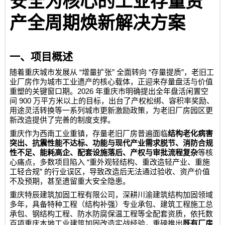
安全为核心的工业存量资
产全周期焕新解决方案
一、项目概述
“
”
“
”
随着重庆城市发展从
增量扩张
全面转向
存量提质
，老旧工
业厂房作为城市工业遗产的核心载体，正迎来存量盘活与价值
2026
重塑的关键窗口期。
年重庆市明确提出全年盘活闲置空
900
间
万平方米以上的目标，出台了产权松绑、容积率奖励、
用途灵活转换等一系列城市更新激励政策，为老旧厂房园区更
新改造提供了完善的制度支撑。
重庆作为西南工业重镇，存量老旧厂房普遍面临
结构老化病害
突出、抗震性能不达标、功能与现代产业需求脱节、消防合规
性不足、能耗高企、配套设施落后、产权与审批流程复杂
等核
“
心痛点，多数项目陷入
重外观轻结构、重改造轻产业、重施
”
工轻合规
的行业误区，导致改造后无法通过验收、资产价值
不及预期，甚至遗留重大安全隐患。
重庆特辰建筑加固工程有限公司
，深耕川渝建筑结构加固领域
多年，具备特种工程（结构补强）专业承包、建筑工程施工总
承包、钢结构工程、防水防腐保温工程等全配套资质，依托数
百项重庆本地工业建筑加固改造实战经验，重磅推出
既有厂房