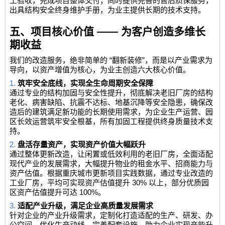
工验收，完成项目整体交付；同时提供完善的售后质保服务，
出具结构安全终身维护手册，为业主提供长期的技术支持。
五、项目核心价值
——
为客户创造多维长
期收益
“
”
我们的改造服务，绝非简单的
翻新装修
，而是以产业需求为
导向，以资产增值为核心，为业主创造六大核心价值。
1.
筑牢安全底线，实现全生命周期安全保障
通过专业的结构加固与安全性提升，彻底解决老旧厂房的结构
老化、病害缺陷、抗震不达标、地基沉降等安全隐患，确保改
造后的建筑满足新功能的长期使用需求，为企业生产运营、园
区长效运营筑牢安全根基，所有加固工程提供终身质量技术支
持。
2.
盘活存量资产，实现资产价值大幅跃升
通过整体更新改造，让闲置或低效利用的老旧厂房，全面适配
现代产业的发展需求，大幅提升物业的租金水平、招商能力与
资产估值。根据重庆城市更新项目实践数据，通过专业改造的
30%
工业厂房，平均可实现资产估值提升
以上，部分优质园
100%
区资产估值提升可达
。
3.
适配产业升级，满足企业高质量发展需求
针对企业的产业升级需求，定制化打造适配的生产、研发、办
公空间，优化生产动线，完善配套设施，助力企业实现产能升