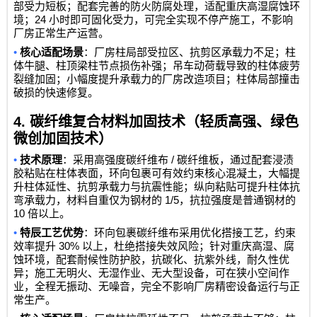
部受力短板；配套完善的防火防腐处理，适配重庆高湿腐蚀环
24
境；
小时即可固化受力，可完全实现不停产施工，不影响
厂房正常生产运营。
•
核心适配场景
：厂房柱局部受拉区、抗剪区承载力不足；柱
体牛腿、柱顶梁柱节点损伤补强；吊车动荷载导致的柱体疲劳
裂缝加固；小幅度提升承载力的厂房改造项目；柱体局部撞击
破损的快速修复。
4.
碳纤维复合材料加固技术（轻质高强、绿色
微创加固技术）
•
/
技术原理
：采用高强度碳纤维布
碳纤维板，通过配套浸渍
胶粘贴在柱体表面，环向包裹可有效约束核心混凝土，大幅提
升柱体延性、抗剪承载力与抗震性能；纵向粘贴可提升柱体抗
1/5
弯承载力，材料自重仅为钢材的
，抗拉强度是普通钢材的
10
倍以上。
•
特辰工艺优势
：环向包裹碳纤维布采用优化搭接工艺，约束
30%
效率提升
以上，杜绝搭接失效风险；针对重庆高湿、腐
蚀环境，配套耐候性防护胶，抗碳化、抗紫外线，耐久性优
异；施工无明火、无湿作业、无大型设备，可在狭小空间作
业，全程无振动、无噪音，完全不影响厂房精密设备运行与正
常生产。