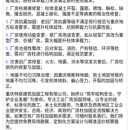
载增加，原柱体承载力无法满足新的使用需求；
2.
厂房柱病害修复：柱体混凝土开裂、露筋、锈蚀、酥松、缺
角、撞击损伤，混凝土碳化、强度不足等病害的根治性修复；
3.
厂房抗震加固：老旧厂房抗震等级不满足现行规范与重庆地
方标准要求，需提升柱体延性、抗侧移能力与抗震性能；
4.
厂房使用功能变更：原厂房用途变更，如从轻型厂房改为重
型厂房、仓储厂房，需大幅提升柱体承载力；
5.
厂房合规性整改：应对安监、消防、产权核验、环评等检
查，需对厂房柱进行结构加固，满足规范要求；
6.
灾害后厂房修复：火灾、地震、洪水等突发灾害后，厂房柱
损伤的修复与加固；
7.
地基不均匀沉降治理：因重庆喀斯特地貌、软土地层导致的
地基不均匀沉降，引发柱体倾斜、偏心受力、开裂的加固与矫
正。
“
重庆特辰建筑加固工程有限公司
，始终以
筑牢结构安全，守
”
护企业发展
为使命，专注工业厂房加固领域，以专业的技
术、标准化的施工、本土化的服务，为重庆及西南地区工业企
业提供安全、合规、经济、高效的厂房柱加固全流程解决方
案。如果您有厂房柱加固相关需求，可随时联系我们，我们将
为您提供免费现场勘察、定制化方案设计与精准造价核算服
务。