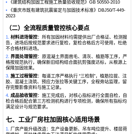
•
GB 50550-2010
《建筑结构加固工程施工质量验收规范》
•
DBJ50/T-449-
《重庆市既有建筑抗震鉴定与加固技术标准》
2023
（二）全流程质量管控核心要点
1.
材料进场管控
：所有加固材料均需提供出厂合格证、检测报
告，进场后按规范要求进行复检，复检合格后方可使用，杜绝
不合格材料进场。
2.
界面处理管控
：原混凝土界面凿毛、清灰、植筋等工序，严
格按规范执行，确保新旧结构结合面抗剪强度达标，从根源上
保障加固效果。
3.
“
”
施工过程管控
：每道工序严格执行
三检制
，植筋拉拔、注
胶、混凝土浇筑、预应力张拉等关键工序，全程旁站监理，留
存完整影像资料与施工记录。
4.
成品验收管控
：施工完成后，对核心指标进行全面自检，自
检合格后配合第三方检测机构进行专项检测，确保所有指标均
满足设计与规范要求。
七、工业厂房柱加固核心适用场景
1.
厂房产能升级改造：生产设备更新、吊车吨位提升、楼层荷