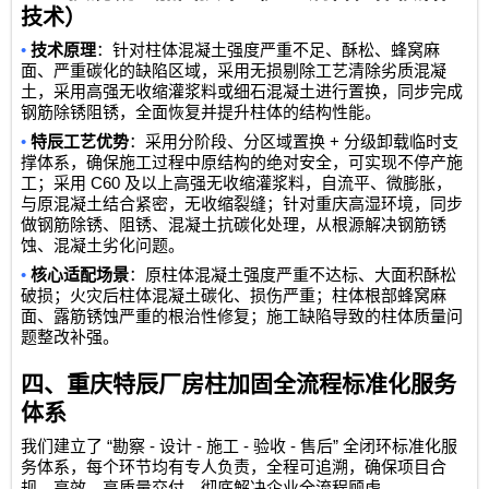
技术）
•
技术原理
：针对柱体混凝土强度严重不足、酥松、蜂窝麻
面、严重碳化的缺陷区域，采用无损剔除工艺清除劣质混凝
土，采用高强无收缩灌浆料或细石混凝土进行置换，同步完成
钢筋除锈阻锈，全面恢复并提升柱体的结构性能。
•
+
特辰工艺优势
：采用分阶段、分区域置换
分级卸载临时支
撑体系，确保施工过程中原结构的绝对安全，可实现不停产施
C60
工；采用
及以上高强无收缩灌浆料，自流平、微膨胀，
与原混凝土结合紧密，无收缩裂缝；针对重庆高湿环境，同步
做钢筋除锈、阻锈、混凝土抗碳化处理，从根源解决钢筋锈
蚀、混凝土劣化问题。
•
核心适配场景
：原柱体混凝土强度严重不达标、大面积酥松
破损；火灾后柱体混凝土碳化、损伤严重；柱体根部蜂窝麻
面、露筋锈蚀严重的根治性修复；施工缺陷导致的柱体质量问
题整改补强。
四、重庆特辰厂房柱加固全流程标准化服务
体系
“
-
-
-
-
”
我们建立了
勘察
设计
施工
验收
售后
全闭环标准化服
务体系，每个环节均有专人负责，全程可追溯，确保项目合
规、高效、高质量交付，彻底解决企业全流程顾虑。