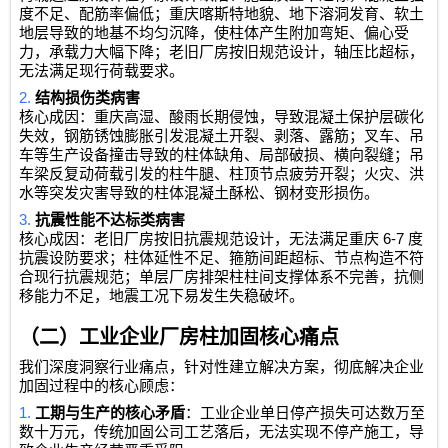
度不足、配筋率偏低；重庆喀斯特地貌、地下溶洞发育、软土
地层导致的地基不均匀沉降，使柱体产生附加弯矩、偏心受
力，承载力大幅下降；老旧厂房按旧规范设计，轴压比超标，
无法满足现行荷载要求。
2.
结构损伤类病害
核心成因：重庆高湿、酸雨长期侵蚀，导致混凝土保护层碳化
失效，钢筋锈蚀膨胀引发混凝土开裂、剥落、露筋；叉车、吊
车等生产设备撞击导致的柱体缺角、局部破损、横向裂缝；吊
车梁反复动荷载引发的柱牛腿、柱顶节点疲劳开裂；火灾、洪
水等突发灾害导致的柱体混凝土酥松、钢材变形损伤。
3.
抗震性能不达标类病害
6-7
核心成因：老旧厂房按旧抗震规范设计，无法满足重庆
度
抗震设防要求；柱体延性不足、箍筋间距超标、节点构造不符
合现行抗震规范；单层厂房排架柱柱间支撑体系不完善，抗侧
移能力不足，地震工况下易发生失稳破坏。
（二）工业企业厂房柱加固核心痛点
我们深度洞察行业痛点，针对性建立解决方案，彻底解决企业
加固过程中的核心顾虑：
1.
工期与生产的核心矛盾
：工业企业单日停产损失可达数万至
数十万元，传统加固公司工艺落后，无法实现不停产施工，导