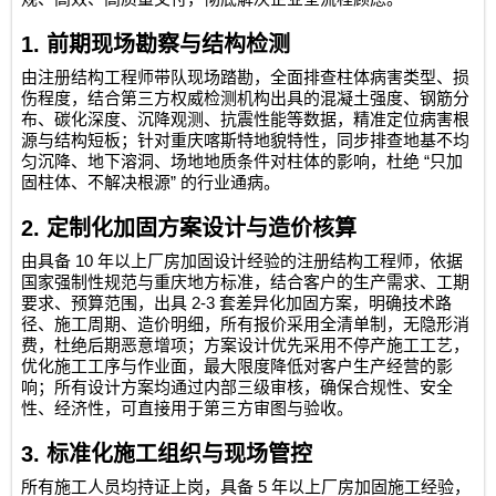
1.
前期现场勘察与结构检测
由注册结构工程师带队现场踏勘，全面排查柱体病害类型、损
伤程度，结合第三方权威检测机构出具的混凝土强度、钢筋分
布、碳化深度、沉降观测、抗震性能等数据，精准定位病害根
源与结构短板；针对重庆喀斯特地貌特性，同步排查地基不均
“
匀沉降、地下溶洞、场地地质条件对柱体的影响，杜绝
只加
”
固柱体、不解决根源
的行业通病。
2.
定制化加固方案设计与造价核算
10
由具备
年以上厂房加固设计经验的注册结构工程师，依据
国家强制性规范与重庆地方标准，结合客户的生产需求、工期
2-3
要求、预算范围，出具
套差异化加固方案，明确技术路
径、施工周期、造价明细，所有报价采用全清单制，无隐形消
费，杜绝后期恶意增项；方案设计优先采用不停产施工工艺，
优化施工工序与作业面，最大限度降低对客户生产经营的影
响；所有设计方案均通过内部三级审核，确保合规性、安全
性、经济性，可直接用于第三方审图与验收。
3.
标准化施工组织与现场管控
5
所有施工人员均持证上岗，具备
年以上厂房加固施工经验，