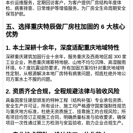
本价运维服务，定期回访客户，为客户提供厂房结构年度体
检、病害排查、日常维护等增值服务，为厂房全生命周期安全
保驾护航。
五、选择重庆特辰做厂房柱加固的
6
大核心
优势
1.
本土深耕十余年，深度适配重庆地域特性
300
深耕重庆建筑加固行业十余年，服务重庆及西南地区超
家
工业企业，熟悉重庆喀斯特地貌、山地不均匀沉降、高湿酸雨
6-7
环境、
度抗震设防要求，所有加固方案均针对重庆地域特
性定制，从根源解决本地厂房特有病害问题，彻底杜绝外地公
司方案水土不服的问题。
2.
资质齐全合规，全程规避法律与验收风险
具备国家住建部颁发的特种工程（结构补强）专业承包资质、
安全生产许可证，所有设计、施工均严格遵守国家强制性规范
与重庆地方标准，杜绝无资质施工、挂靠施工的合规风险；所
有项目均签订正规施工合同，明确质量标准与验收要求，确保
项目一次性通过第三方检测与安监验收，助力企业合规生产。