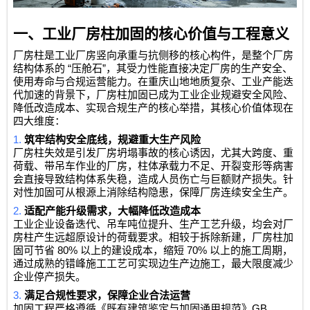
一、工业厂房柱加固的核心价值与工程意义
厂房柱是工业厂房竖向承重与抗侧移的核心构件，是整个厂房
“
”
结构体系的
压舱石
，其受力性能直接决定厂房的生产安全、
使用寿命与合规运营能力。在重庆山地地质复杂、工业产能迭
代加速的背景下，厂房柱加固已成为工业企业规避安全风险、
降低改造成本、实现合规生产的核心举措，其核心价值体现在
四大维度：
1.
筑牢结构安全底线，规避重大生产风险
厂房柱失效是引发厂房坍塌事故的核心诱因，尤其大跨度、重
荷载、带吊车作业的厂房，柱体承载力不足、开裂变形等病害
会直接导致结构体系失稳，造成人员伤亡与巨额财产损失。针
对性加固可从根源上消除结构隐患，保障厂房连续安全生产。
2.
适配产能升级需求，大幅降低改造成本
工业企业设备迭代、吊车吨位提升、生产工艺升级，均会对厂
房柱产生远超原设计的荷载要求。相较于拆除新建，厂房柱加
80%
70%
固可节省
以上的建设成本，缩短
以上的施工周期，
通过成熟的错峰施工工艺可实现边生产边施工，最大限度减少
企业停产损失。
3.
满足合规性要求，保障企业合法运营
GB
加固工程严格遵循《既有建筑鉴定与加固通用规范》