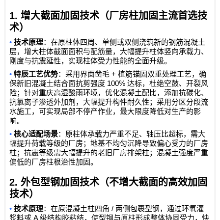
1.
增大截面加固技术（厂房柱加固主流首选技
术）
•
技术原理
：在原柱体四周、单侧或双侧浇筑新的钢筋混凝土
层，增大柱体截面面积与配筋量，大幅提升柱体竖向承载力、
刚度与抗震延性，实现柱体受力性能的全面升级。
•
+
特辰工艺优势
：采用界面凿毛
植筋锚固双重处理工艺，确
100%
保新旧混凝土结合面抗剪强度
达标，杜绝空鼓、开裂风
险；针对重庆高湿酸雨环境，优化混凝土配比，添加抗碳化、
抗氯离子渗透外加剂，大幅提升构件耐久性；采用分区分段流
水施工，可实现局部不停产作业，最大限度降低对生产的影
响。
•
核心适配场景
：原柱体承载力严重不足、轴压比超标，需大
幅提升荷载等级的厂房；地基不均匀沉降导致偏心受力的厂房
柱；抗震等级需大幅提升的老旧厂房排架柱；混凝土强度严重
偏低的厂房柱根治性加固。
2.
外包型钢加固技术（不增大截面的高效加固
技术）
•
/
技术原理
：在原混凝土柱四角
两侧包裹型钢，通过环氧灌
A
浆料或
级结构胶粘结，使型钢与原柱形成整体协同受力，快