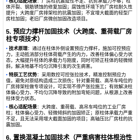
•
核心适配场景
：厂房柱抗震延性不足、抗剪承载力不够；柱
体开裂、钢筋锈蚀的修复加固；腐蚀性环境下的厂房柱耐久性
提升；大跨度厂房排架柱的抗震加固；不宜增大截面的轻型厂
房柱加固；老旧厂房微创加固改造项目。
5.
预应力撑杆加固技术（大跨度、重荷载厂房
柱专项技术）
•
技术原理
：通过在柱体外侧设置预应力撑杆，施加可控预应
力，主动抵消部分柱体荷载产生的内力，改善柱体偏心受力状
态，大幅提升柱体的承载力与刚度，同时可矫正柱体的轻微倾
斜，解决地基不均匀沉降引发的次生病害。
•
特辰工艺优势
：采用数控可控张拉技术，精准控制预应力
值，避免对原结构造成二次损伤；针对重荷载、高吊车吨位的
厂房排架柱做专项设计，可实现不停产张拉施工；有效解决柱
体偏心受力、不均匀沉降导致的附加弯矩问题，从根源上改善
柱体受力状态。
•
核心适配场景
：大跨度、重荷载、高吊车吨位的工业厂房
柱；柱体偏心受力、轻微倾斜的加固矫正；原柱体承载力严重
不足，且无法采用增大截面加固的项目；高轴压比厂房柱的抗
震加固。
6.
置换混凝土加固技术（严重病害柱体根治性