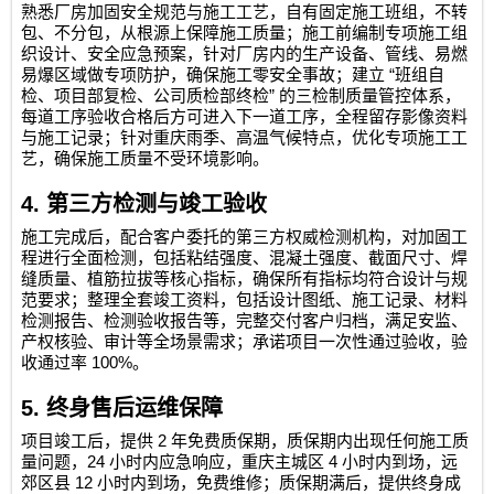
熟悉厂房加固安全规范与施工工艺，自有固定施工班组，不转
包、不分包，从根源上保障施工质量；施工前编制专项施工组
织设计、安全应急预案，针对厂房内的生产设备、管线、易燃
“
易爆区域做专项防护，确保施工零安全事故；建立
班组自
”
检、项目部复检、公司质检部终检
的三检制质量管控体系，
每道工序验收合格后方可进入下一道工序，全程留存影像资料
与施工记录；针对重庆雨季、高温气候特点，优化专项施工工
艺，确保施工质量不受环境影响。
4.
第三方检测与竣工验收
施工完成后，配合客户委托的第三方权威检测机构，对加固工
程进行全面检测，包括粘结强度、混凝土强度、截面尺寸、焊
缝质量、植筋拉拔等核心指标，确保所有指标均符合设计与规
范要求；整理全套竣工资料，包括设计图纸、施工记录、材料
检测报告、检测验收报告等，完整交付客户归档，满足安监、
产权核验、审计等全场景需求；承诺项目一次性通过验收，验
100%
收通过率
。
5.
终身售后运维保障
2
项目竣工后，提供
年免费质保期，质保期内出现任何施工质
24
4
量问题，
小时内应急响应，重庆主城区
小时内到场，远
12
郊区县
小时内到场，免费维修；质保期满后，提供终身成