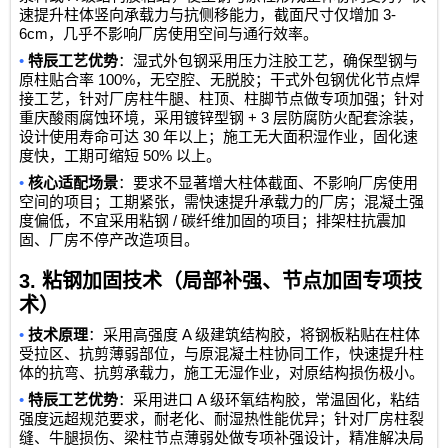
3-
速提升柱体竖向承载力与抗侧移能力，截面尺寸仅增加
6cm
，几乎不影响厂房使用空间与通行效率。
•
特辰工艺优势
：湿式外包钢采用压力注胶工艺，确保型钢与
100%
原柱贴合率
，无空腔、无脱胶；干式外包钢优化节点焊
接工艺，针对厂房柱牛腿、柱顶、柱脚节点做专项加强；针对
+ 3
重庆酸雨腐蚀环境，采用镀锌型钢
层防腐防火配套涂装，
30
设计使用寿命可达
年以上；施工无大面积湿作业，固化速
50%
度快，工期可缩短
以上。
•
核心适配场景
：要求不显著增大柱体截面、不影响厂房使用
空间的项目；工期紧张，需快速提升承载力的厂房；混凝土强
/
度偏低，不宜采用粘钢
碳纤维加固的项目；排架柱抗震加
固、厂房不停产改造项目。
3.
粘钢加固技术（局部补强、节点加固专项技
术）
•
A
技术原理
：采用高强度
级建筑结构胶，将钢板粘贴在柱体
受拉区、抗剪薄弱部位，与原混凝土柱协同工作，快速提升柱
体的抗弯、抗剪承载力，施工无湿作业，对原结构损伤极小。
•
A
特辰工艺优势
：采用进口
级环氧结构胶，常温固化，粘结
强度远超规范要求，耐老化、耐湿热性能优异；针对厂房柱裂
缝、牛腿损伤、梁柱节点薄弱处做专项补强设计，精准解决局