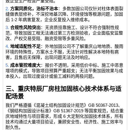
致企业生产经营严重受阻。
2.
方案同质化，治标不治本
：多数加固公司仅针对柱体表面裂
缝做表层修补，不深挖地基沉降、环境侵蚀等根源问题，加固
1-2
后
年病害复发，企业反复投入维修成本。
3.
合规性风险突出
：无资质挂靠施工、设计不符合强制性规
范，导致加固工程无法通过第三方检测验收，企业面临安监整
改、产权交易受阻、融资受限等多重风险。
4.
地域适配性不足
：外地加固公司不了解重庆山地地质、酸雨
环境的特殊性，方案水土不服，无法针对性解决本地特有病
害，且售后无保障，出现问题无法及时响应。
5.
成本管控难度大
：报价不透明，采用低价中标、施工中恶意
增项的模式，导致项目预算严重超支；无法平衡加固效果与成
本投入，出现过度设计或偷工减料的两极问题。
三、重庆特辰厂房柱加固核心技术体系与适
配场景
GB 50367-2013
我们严格遵循《混凝土结构加固设计规范》
、
GB 51367-2019
《钢结构加固设计标准》
等国家规范，结合重
6
庆地域特性与项目需求，形成
大定制化加固技术体系，所有
技术均通过大量项目验证，兼顾安全性、经济性、施工效率与
耐久性。