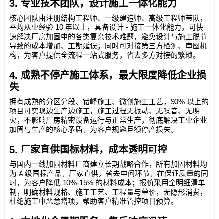
3.
专业技术团队，设计施工一体化能力
核心团队由注册结构工程师、一级建造师、高级工程师带队，
10
-
平均从业经验
年以上，具备设计
施工一体化能力，可快
速解决厂房加固中的各类复杂技术难题，避免设计与施工脱节
导致的成本增加、工期延误；同时可对接第三方检测、审图机
构，为客户提供全流程一站式服务，省去多方对接的繁琐。
4.
成熟不停产施工体系，最大限度降低企业损
失
90%
拥有成熟的分区分段、错峰施工、微创施工工艺，
以上的
项目可实现边生产边施工，施工过程无振动、无噪音、无明
火，不影响厂房精密设备运行与正常生产，彻底解决工业企业
加固与生产的核心矛盾，为客户规避巨额停产损失。
5.
厂家直供国标材料，成本透明可控
与国内一线加固材料厂商建立长期战略合作，所有加固材料均
A
为
级国标产品，厂家直供，省去中间环节，在保证质量的同
10%-15%
时，为客户降低
的材料成本；报价采用全明细清单
制，明确材料规格、施工工艺、工程量与单价，无隐形消费，
杜绝施工中恶意增项，帮助客户精准管控项目预算。