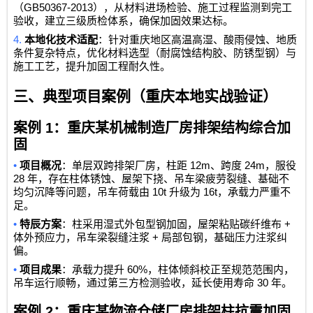
GB50367-2013
（
），从材料进场检验、施工过程监测到完工
验收，建立三级质检体系，确保加固效果达标。
4.
本地化技术适配
：针对重庆地区高温高湿、酸雨侵蚀、地质
条件复杂特点，优化材料选型（耐腐蚀结构胶、防锈型钢）与
施工工艺，提升加固工程耐久性。
三、典型项目案例（重庆本地实战验证）
案例
1
：重庆某机械制造厂房排架结构综合加
固
•
12m
24m
项目概况
：单层双跨排架厂房，柱距
、跨度
，服役
28
年，存在柱体锈蚀、屋架下挠、吊车梁疲劳裂缝、基础不
10t
16t
均匀沉降等问题，吊车荷载由
升级为
，承载力严重不
足。
•
+
特辰方案
：柱采用湿式外包型钢加固，屋架粘贴碳纤维布
+
体外预应力，吊车梁裂缝注浆
局部包钢，基础压力注浆纠
偏。
•
60%
项目成果
：承载力提升
，柱体倾斜校正至规范范围内，
30
吊车运行顺畅，通过第三方检测验收，延长使用寿命
年。
案例
2
：重庆某物流仓储厂房排架柱抗震加固