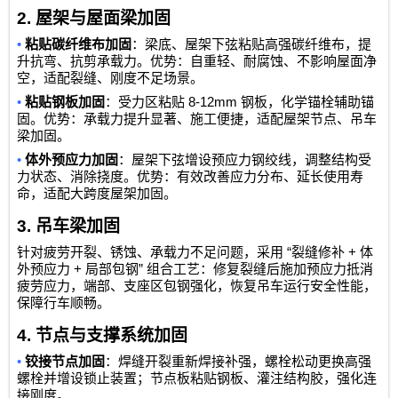
2.
屋架与屋面梁加固
•
粘贴碳纤维布加固
：梁底、屋架下弦粘贴高强碳纤维布，提
升抗弯、抗剪承载力。优势：自重轻、耐腐蚀、不影响屋面净
空，适配裂缝、刚度不足场景。
•
8-12mm
粘贴钢板加固
：受力区粘贴
钢板，化学锚栓辅助锚
固。优势：承载力提升显著、施工便捷，适配屋架节点、吊车
梁加固。
•
体外预应力加固
：屋架下弦增设预应力钢绞线，调整结构受
力状态、消除挠度。优势：有效改善应力分布、延长使用寿
命，适配大跨度屋架加固。
3.
吊车梁加固
“
+
针对疲劳开裂、锈蚀、承载力不足问题，采用
裂缝修补
体
+
”
外预应力
局部包钢
组合工艺：修复裂缝后施加预应力抵消
疲劳应力，端部、支座区包钢强化，恢复吊车运行安全性能，
保障行车顺畅。
4.
节点与支撑系统加固
•
铰接节点加固
：焊缝开裂重新焊接补强，螺栓松动更换高强
螺栓并增设锁止装置；节点板粘贴钢板、灌注结构胶，强化连
接刚度。