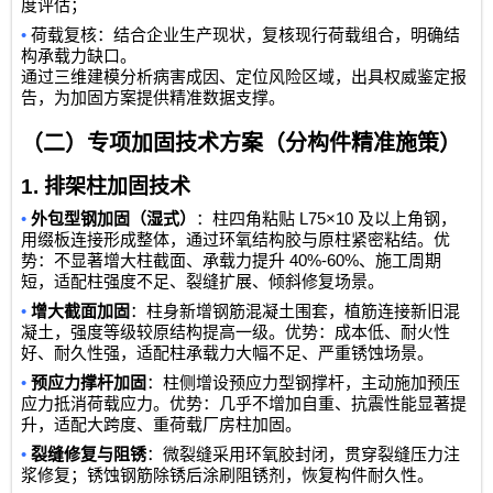
度评估；
•
荷载复核：结合企业生产现状，复核现行荷载组合，明确结
构承载力缺口。
通过三维建模分析病害成因、定位风险区域，出具权威鉴定报
告，为加固方案提供精准数据支撑。
（二）专项加固技术方案（分构件精准施策）
1.
排架柱加固技术
•
L75×10
外包型钢加固（湿式）
：柱四角粘贴
及以上角钢，
用缀板连接形成整体，通过环氧结构胶与原柱紧密粘结。优
40%-60%
势：不显著增大柱截面、承载力提升
、施工周期
短，适配柱强度不足、裂缝扩展、倾斜修复场景。
•
增大截面加固
：柱身新增钢筋混凝土围套，植筋连接新旧混
凝土，强度等级较原结构提高一级。优势：成本低、耐火性
好、耐久性强，适配柱承载力大幅不足、严重锈蚀场景。
•
预应力撑杆加固
：柱侧增设预应力型钢撑杆，主动施加预压
应力抵消荷载应力。优势：几乎不增加自重、抗震性能显著提
升，适配大跨度、重荷载厂房柱加固。
•
裂缝修复与阻锈
：微裂缝采用环氧胶封闭，贯穿裂缝压力注
浆修复；锈蚀钢筋除锈后涂刷阻锈剂，恢复构件耐久性。