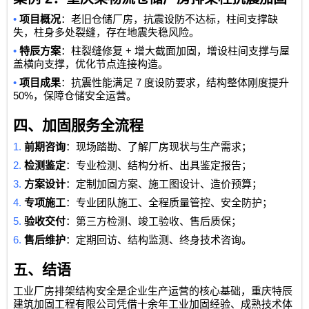
•
项目概况
：老旧仓储厂房，抗震设防不达标，柱间支撑缺
失，柱身多处裂缝，存在地震失稳风险。
•
+
特辰方案
：柱裂缝修复
增大截面加固，增设柱间支撑与屋
盖横向支撑，优化节点连接构造。
•
7
项目成果
：抗震性能满足
度设防要求，结构整体刚度提升
50%
，保障仓储安全运营。
四、加固服务全流程
1.
前期咨询
：现场踏勘、了解厂房现状与生产需求；
2.
检测鉴定
：专业检测、结构分析、出具鉴定报告；
3.
方案设计
：定制加固方案、施工图设计、造价预算；
4.
专项施工
：专业团队施工、全程质量管控、安全防护；
5.
验收交付
：第三方检测、竣工验收、售后质保；
6.
售后维护
：定期回访、结构监测、终身技术咨询。
五、结语
工业厂房排架结构安全是企业生产运营的核心基础，
重庆特辰
建筑加固工程有限公司
凭借十余年工业加固经验、成熟技术体