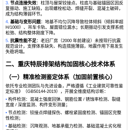
3.
节点连接失效
：柱顶与屋架铰接点、柱底与基础锚固区因反
复振动、施工缺陷，出现螺栓松动、焊缝开裂、混凝土破碎，
成为结构薄弱环节。
4.
基础与变形问题
：地基不均匀沉降导致柱体倾斜（倾斜率超
H/1000
）、吊车卡轨、屋面错位漏水；长期振动引发支撑系统
松弛、结构整体刚度下降。
5.
2000
抗震性能不足
：老旧厂房（
年前建设）未按现行抗震
规范设计，支撑体系缺失、构造措施薄弱，地震作用下易发生
失稳坍塌。
二、重庆特辰排架结构加固核心技术体系
（一）精准检测鉴定体系（加固前置核心）
依托专业检测团队与先进设备，严格遵循《工业建筑可靠性鉴
GB50144-2019
定标准》（
），开展全维度结构诊断：
•
/
构件检测：混凝土强度回弹、钢筋位置
锈蚀率检测、裂缝
/
宽度
深度监测、构件变形测量；
•
节点检测：铰接点焊缝探伤、螺栓紧固度检测、锚固区完整
性检测；
•
基础检测：沉降观测、地基承载力检测、基础混凝土劣化程