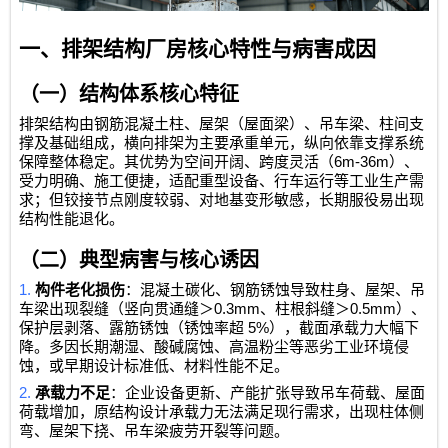
一、排架结构厂房核心特性与病害成因
（一）结构体系核心特征
排架结构由钢筋混凝土柱、屋架（屋面梁）、吊车梁、柱间支
撑及基础组成，横向排架为主要承重单元，纵向依靠支撑系统
6m-36m
保障整体稳定。其优势为空间开阔、跨度灵活（
）、
受力明确、施工便捷，适配重型设备、行车运行等工业生产需
求；但铰接节点刚度较弱、对地基变形敏感，长期服役易出现
结构性能退化。
（二）典型病害与核心诱因
1.
构件老化损伤
：混凝土碳化、钢筋锈蚀导致柱身、屋架、吊
0.3mm
0.5mm
车梁出现裂缝（竖向贯通缝＞
、柱根斜缝＞
）、
5%
保护层剥落、露筋锈蚀（锈蚀率超
），截面承载力大幅下
降。多因长期潮湿、酸碱腐蚀、高温粉尘等恶劣工业环境侵
蚀，或早期设计标准低、材料性能不足。
2.
承载力不足
：企业设备更新、产能扩张导致吊车荷载、屋面
荷载增加，原结构设计承载力无法满足现行需求，出现柱体侧
弯、屋架下挠、吊车梁疲劳开裂等问题。