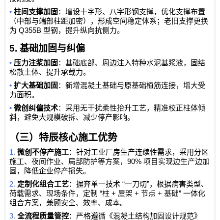
•
柱间支撑加固
：增设十字形、八字形钢支撑，优化支撑布置
（中部与端部柱距加密），形成空间稳定体系；老旧支撑更换
Q355B
为
型钢，提升纵向抗侧力。
5.
基础加固与纠偏
•
压力注浆加固
：基础底部、周边注入特种水泥基浆液，固结
松散土体、提升承载力。
•
扩大基础加固
：新增混凝土基础与原基础植筋连接，增大受
力面积。
•
微创纠偏技术
：采用无干扰柔性抬升工艺，精准校正柱体倾
斜，避免大规模破拆、减少停产影响。
（三）特辰核心施工优势
1.
微创不停产施工
：针对工业厂房生产连续性需求，采用分区
90%
施工、夜间作业、局部防护等方案，
项目实现边生产边加
固，降低企业停产损失。
2.
“
”
定制化组合工艺
：摒弃单一技术
一刀切
，根据病害类型、
“
+
+
+
”
荷载需求、现场条件，定制
柱
屋架
节点
基础
一体化
组合方案，兼顾安全、效率、成本。
3.
全流程质量管控
：严格遵循《混凝土结构加固设计规范》