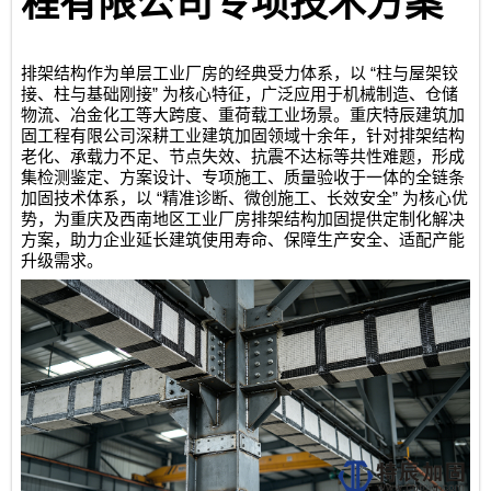
程有限公司
专项技术方案
“
排架结构作为单层工业厂房的经典受力体系，以
柱与屋架铰
”
接、柱与基础刚接
为核心特征，广泛应用于机械制造、仓储
物流、冶金化工等大跨度、重荷载工业场景。
重庆特辰建筑加
固工程有限公司
深耕工业建筑加固领域十余年，针对排架结构
老化、承载力不足、节点失效、抗震不达标等共性难题，形成
集检测鉴定、方案设计、专项施工、质量验收于一体的全链条
“
”
加固技术体系，以
精准诊断、微创施工、长效安全
为核心优
势，为重庆及西南地区工业厂房排架结构加固提供定制化解决
方案，助力企业延长建筑使用寿命、保障生产安全、适配产能
升级需求。