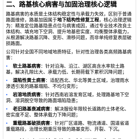
二、路基核心病害与加固治理核心逻辑
路基病害的本质是土体结构稳定性与承载力失效，区别于普通
路面维修，路基加固属于
地下结构性修复工程
，核心治理逻辑
为：精准定位路基隐患点位与病害成因，通过专业技术改良土
体结构、填充地下空洞、提升地基密实度、均衡整体承载力，
从根源解决路基沉降、变形、滑移问题，而非单纯修复表层破
损路面。
公司针对全国不同地域地质特征，针对性治理各类高频路基病
害：
•
软土路基病害
：针对沿海、沿江、湖区高含水率软土路
基，解决孔隙比大、承载力低、长期荷载下累积沉降问题；
•
湿陷性黄土病害
：适配西北、华北等黄土区域，治理雨水
渗透引发的路基塌陷、不均匀变形；
•
岩溶地质病害
：针对西南岩溶发育区域，处理路基地下空
洞、溶洞脱空导致的路面塌陷隐患；
•
老旧路基衰减病害
：解决服役年限较长道路的土体老化、
密实度不足、整体承载力下降问题；
•
重载路基破损病害
：针对厂区道路、物流通道、国道省道
重载路段，治理长期重压导致的路基变形、开裂、下沉。