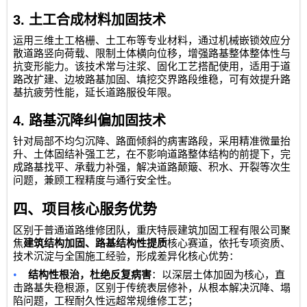
3.
土工合成材料加固技术
运用三维土工格栅、土工布等专业材料，通过机械嵌锁效应分
散道路竖向荷载、限制土体横向位移，增强路基整体整体性与
抗变形能力。该技术常与注浆、固化工艺搭配使用，适用于道
路改扩建、边坡路基加固、填挖交界路段维稳，可有效提升路
基抗疲劳性能，延长道路服役年限。
4.
路基沉降纠偏加固技术
针对局部不均匀沉降、路面倾斜的病害路段，采用精准微量抬
升、土体固结补强工艺，在不影响道路整体结构的前提下，完
成路基找平、承载力补强，解决道路颠簸、积水、开裂等次生
问题，兼顾工程精度与通行安全性。
四、项目核心服务优势
区别于普通道路维修团队，
重庆特辰建筑加固工程有限公司
聚
焦
建筑结构加固、路基结构性提质
核心赛道，依托专项资质、
技术沉淀与全国施工经验，形成差异化核心优势：
•
结构性根治，杜绝反复病害
：以深层土体加固为核心，直
击路基失稳根源，区别于传统表层修补，从根本解决沉降、塌
陷问题，工程耐久性远超常规维修工艺；