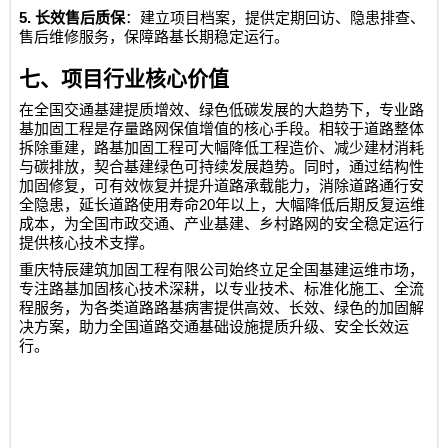
5.
长效售后质保
：建立项目档案，提供定期回访、隐患排查、
售后维修服务，保障路基长期稳定运行。
七、项目行业核心价值
在全国交通基建提质增效、绿色低碳发展的大趋势下，专业路
基加固工程是存量路网保值增值的核心手段。相较于道路整体
拆除重建，路基加固工程可大幅降低工程造价、减少建材消耗
与碳排放，契合基建绿色可持续发展趋势。同时，通过结构性
加固修复，可有效恢复并提升道路承载能力，消除道路通行安
20
全隐患，延长道路使用寿命
年以上，大幅降低后期反复运维
成本，为全国市政交通、产业基建、乡村路网的安全稳定运行
提供核心技术支撑。
重庆特辰建筑加固工程有限公司
始终立足全国基建运维市场，
专注路基加固核心技术深耕，以专业技术、标准化施工、全流
程服务，为各类道路路基病害提供高效、长效、绿色的加固解
决方案，助力全国道路交通基础设施提质升级、安全长效运
行。