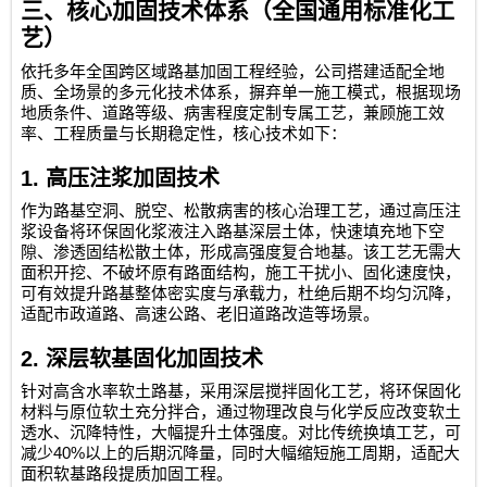
三、核心加固技术体系（全国通用标准化工
艺）
依托多年全国跨区域路基加固工程经验，公司搭建适配全地
质、全场景的多元化技术体系，摒弃单一施工模式，根据现场
地质条件、道路等级、病害程度定制专属工艺，兼顾施工效
率、工程质量与长期稳定性，核心技术如下：
1.
高压注浆加固技术
作为路基空洞、脱空、松散病害的核心治理工艺，通过高压注
浆设备将环保固化浆液注入路基深层土体，快速填充地下空
隙、渗透固结松散土体，形成高强度复合地基。该工艺无需大
面积开挖、不破坏原有路面结构，施工干扰小、固化速度快，
可有效提升路基整体密实度与承载力，杜绝后期不均匀沉降，
适配市政道路、高速公路、老旧道路改造等场景。
2.
深层软基固化加固技术
针对高含水率软土路基，采用深层搅拌固化工艺，将环保固化
材料与原位软土充分拌合，通过物理改良与化学反应改变软土
透水、沉降特性，大幅提升土体强度。对比传统换填工艺，可
40%
减少
以上的后期沉降量，同时大幅缩短施工周期，适配大
面积软基路段提质加固工程。