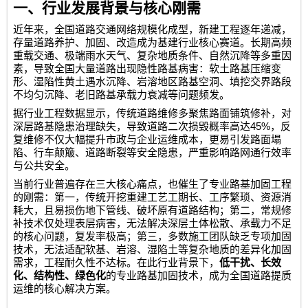
一、行业发展背景与核心刚需
近年来，全国道路交通网络规模化成型，新建工程逐年递减，
存量道路养护、加固、改造成为基建行业核心赛道。长期高频
重载交通、极端雨水天气、复杂地质条件、自然沉降等多重因
素，导致全国大量道路出现隐性路基病害：软土路基压缩变
形、湿陷性黄土遇水沉降、岩溶地区路基空洞、填挖交界路段
不均匀沉降、老旧路基承载力衰减等问题频发。
据行业工程数据显示，传统道路维修多聚焦路面铺筑修补，对
45%
深层路基隐患治理缺失，导致道路二次损毁概率高达
，反
复维修不仅大幅提升市政与企业运维成本，更易引发路面塌
陷、行车颠簸、道路断裂等安全隐患，严重影响路网通行效率
与公共安全。
当前行业普遍存在三大核心痛点，也催生了专业路基加固工程
的刚需：第一，传统开挖重建工艺工期长、工序繁琐、资源消
耗大，且易损伤地下管线、破坏原有道路结构；第二，常规修
补技术仅处理表层病害，无法解决深层土体松散、承载力不足
的核心问题，复发率极高；第三，多数施工团队缺乏专项加固
技术，无法适配软基、岩溶、湿陷土等复杂地质的差异化加固
需求，工程耐久性不达标。在此行业背景下，
低干扰、长效
化、结构性、绿色化
的专业路基加固技术，成为全国道路提质
运维的核心解决方案。