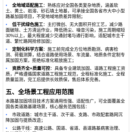
•
全地域适配施工
：熟练应对全国各类复杂地质，涵盖软
土、黄土、岩溶、砂石填土地基，可承接全国各省市大中小型
路基加固项目，不受地域地质差异限制；
•
低干扰绿色施工
：主打微创、无大面积开挖工艺，减少路
面破除、土方清运作业，降低扬尘、噪音污染，施工周期缩短
30%
以上，最大程度减少交通封堵与通行影响，适配城市主干
道、繁忙路网抢修加固；
•
定制化科学方案
：施工前完成全方位地质勘测、病害检
测、荷载测算，结合道路使用场景、车流量、地质条件定制专
属加固方案，拒绝标准化粗放施工；
•
+
资质齐全
质量可控
：具备专业建筑加固、道路工程施工资
质，严格遵循国家道路工程施工规范，全程标准化施工、全程
质量监测，完工后提供长效质保，售后体系完善。
五、全场景工程应用范围
本路基加固项目技术方案通用性强、适配性广，可全面覆盖全
国各类道路基建场景，核心服务范围包括：
•
市政道路：城市主干道、次干道、支路、市政配套路网沉
降加固与提质改造；
•
公路干线：高速公路、国道、省道、县道路基病害治理、