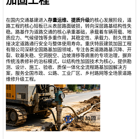
加固工程
在国内交通基建进入
存量运维、提质升级
的核心发展阶段，道
路工程的核心短板已从表层路面破损，转向深层路基结构性失
稳。路基作为道路交通的核心承重基础，承载着车辆荷载、地
质应力、气候侵蚀等多重作用，其稳定性、承载力、耐久性直
接决定道路通行安全与整体使用寿命。
重庆特辰建筑加固工程
有限公司
深耕全国路基加固领域，专注各类道路路基沉降、开
裂、软基失稳、空洞脱空、边坡滑移等病害的专项治理，摒弃
传统浅表修补的治标模式，以结构性加固技术为核心，提供勘
测、设计、施工、验收、质保一体化全流程路基加固解决方
案，服务全国市政、公路、工业厂区、乡村路网等全场景道路
维修升级工程。