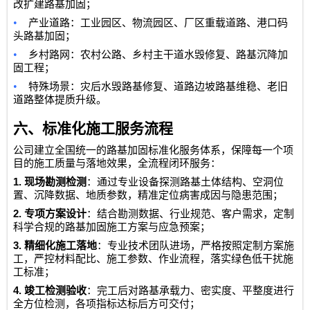
改扩建路基加固；
•
产业道路：工业园区、物流园区、厂区重载道路、港口码
头路基加固；
•
乡村路网：农村公路、乡村主干道水毁修复、路基沉降加
固工程；
•
特殊场景：灾后水毁路基修复、道路边坡路基维稳、老旧
道路整体提质升级。
六、标准化施工服务流程
公司建立全国统一的路基加固标准化服务体系，保障每一个项
目的施工质量与落地效果，全流程闭环服务：
1.
现场勘测检测
：通过专业设备探测路基土体结构、空洞位
置、沉降数据、地质参数，精准定位病害成因与隐患范围；
2.
专项方案设计
：结合勘测数据、行业规范、客户需求，定制
科学合规的路基加固施工方案与应急预案；
3.
精细化施工落地
：专业技术团队进场，严格按照定制方案施
工，严控材料配比、施工参数、作业流程，落实绿色低干扰施
工标准；
4.
竣工检测验收
：完工后对路基承载力、密实度、平整度进行
全方位检测，各项指标达标后方可交付；