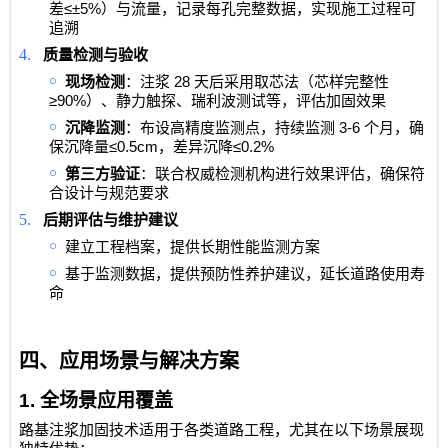
≤±5%
差
）与流量，记录每孔完整数据，实现施工过程可
追溯
4.
质量检测与验收
￮
28
现场检测
：注浆
天后采用取芯法（芯样完整性
≥90%
）、静力触探、瑞利波测试等，评估加固效果
￮
3-6
沉降监测
：布设高精度监测点，持续监测
个月，确
≤0.5cm
≤0.2%
保沉降量
，差异沉降
￮
第三方验证
：联合权威检测机构进行效果评估，确保符
合设计与规范要求
5.
后期评估与维护建议
￮
建立工程档案，提供长期性能监测方案
￮
基于监测数据，提供预防性养护建议，延长道路使用寿
命
四、应用场景与解决方案
1.
全场景应用覆盖
路基注浆加固技术适用于各类道路工程，尤其在以下场景展现