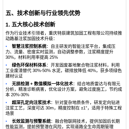
五、技术创新与行业领先优势
1.
五大核心技术创新
作为行业技术引领者，
重庆特辰建筑加固工程有限公司
持续推
动路基注浆加固技术升级：
•
智慧注浆控制系统
：自主研发的智能注浆平台，集成压
力、流量、密度实时监测，自动调整参数，注浆精度提升
30%
25%
，材料利用率提高
•
绿色环保材料体系
：开发固废基地聚合物注浆材料，利用
30%-50%
40%
工业废渣替代
水泥，碳排放降低
，获多项绿色
建材认证
•
+
无损检测
数值模拟一体化技术
：结合地质雷达与有限元
分析，精准诊断病害，优化设计方案，避免过度施工，节约成
20%-30%
本
•
超深孔定向注浆技术
：针对复杂地质条件，研发定向钻进
30m
±1°
注浆工艺，深度可达
，精度控制在
，适用于特殊工程
场景
•
长效监测与预警系统
：融合物联网技术，提供加固后长期
性能监测，提前预警潜在风险，实现道路全生命周期管理