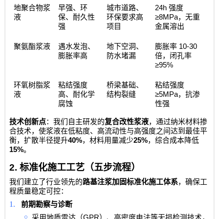
24h
地聚合物浆
早强、环
城市道路、
强度
≥8MPa
液
保、耐久性
环保要求高
，无重
强
项目
金属溶出
10-30
聚氨酯浆液
遇水发泡、
地下空洞、
膨胀率
膨胀率高
防水堵漏
倍，闭孔率
≥95%
环氧树脂浆
粘结强度
桥梁基础、
粘结强度
≥5MPa
液
高、耐化学
结构裂缝
，抗渗
腐蚀
性强
技术创新点
：我们自主研发的
复合改性浆液
，通过纳米材料掺
合技术，使浆液在低粘度、高流动性与高强度之间达到最佳平
40%
25%
衡，扩散半径提升
，材料用量减少
，综合成本降低
15%
。
2.
标准化施工工艺（五步流程）
我们建立了行业领先的
路基注浆加固标准化施工体系
，确保工
程质量稳定可控：
1.
前期勘察与诊断
￮
GPR
采用地质雷达（
）、高密度电法等无损检测技术，