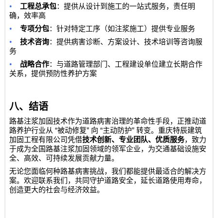
•
工程总承包
：提供从设计到施工的一站式服务，责任明
确，效率高
•
专项分包
：针对特定工序（如注浆施工）提供专业服务
•
技术咨询
：提供病害诊断、方案设计、技术培训等咨询服
务
•
战略合作
：与道路管理部门、工程建设单位建立长期合作
关系，提供预防性养护方案
八、结语
路基注浆加固技术作为道路病害治理的革命性手段，正推动道
“
”
“
”
路养护行业从
被动修复
向
主动防护
转变。
重庆特辰建筑
加固工程有限公司
凭借
技术创新、专业团队、优质服务
，致力
于成为全国路基注浆加固领域的领军企业，为交通基础设施安
全、高效、可持续发展贡献力量。
无论您面临何种路基病害挑战，我们都能提供最适合的解决方
案。欢迎联系我们，共同守护道路安全，延长道路使用寿命，
创造更大的社会与经济效益。