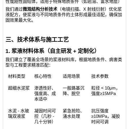
性或刚性固结体，适用于特殊地质条件（如岩溶、富水地层）
X
我们通过
微观结构分析技术
（电镜扫描、
射线衍射）优化浆
液配方，使浆液与不同地质条件的土体形成最佳适配，确保加
固效果最大化。
三、技术体系与施工工艺
1.
浆液材料体系（自主研发
+
定制化）
我们建立了覆盖全场景的浆液材料库，根据地质条件、病害类
型与工程要求精准匹配：
材料类型
核心特性
适用场景
技术参数
< 10μm
超细水泥浆
渗透性好、
一般路基沉
粒径
，
≥15MPa
强度高、成
降、脱空
强度
本适中
-
水泥
水玻
凝固时间可
紧急抢险、
抗压强度
-
≥10MPa
璃双液浆
控（几秒
涌水处理
，凝胶
几十分钟）
时间可调