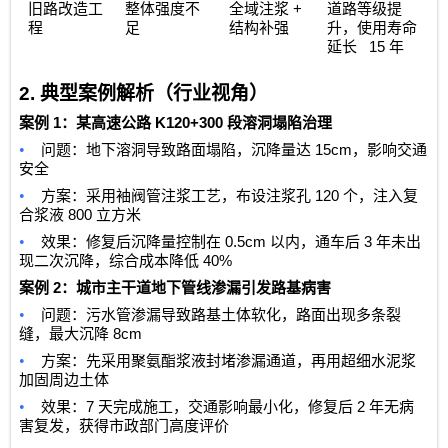
+
旧路改造工
整体强度不
全域注浆
道路等级提
程
足
结构补强
升，使用寿命
15
延长
年
2.
典型案例解析（行业视角）
1
K120+300
案例
：某高速公路
段溶洞塌陷治理
•
15cm
问题：地下溶洞导致路面塌陷，沉降量达
，影响交通
安全
•
120
方案：采用袖阀管注浆工艺，布设注浆孔
个，注入复
800
合浆液
立方米
•
0.5cm
3
效果：修复后沉降量控制在
以内，通车后
年未出
40%
现二次沉降，综合成本降低
2
案例
：城市主干道地下管线渗漏引发路基病害
•
问题：污水管渗漏导致路基土体软化，路面出现多条裂
8cm
缝，最大沉降
•
方案：先采用聚氨酯浆液封堵渗漏通道，再用超细水泥浆
加固周边土体
•
7
2
效果：
天完成施工，交通影响最小化，修复后
年无病
害复发，获得市政部门高度评价