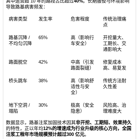
10
40%
其中运营超
年的路段占比超过
。长期服役与环境影响
导致路基病害频发：
病害类型
发生率
危害程度
传统治理痛
点
/
65%
路基沉降
高（影响行
开挖量大、
不均匀沉降
车安全）
工期长、交
通影响大
42%
路面脱空
中高（引发
修复成本
路面裂缝）
高、易复发
38%
桥头跳车
高（影响舒
传统方法耐
适性与安
久性差
全）
/
30%
地下空洞
极高（安全
风险高、治
塌陷
隐患）
理难度大
数据显示，路基注浆加固技术因其
非开挖、工期短、效果持久
12%
的特性，正以年均
的增速成为行业升级的核心方向，全国
300
注浆工程年市场规模预计超过
亿元
。