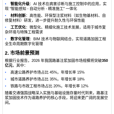
•
AI
智能化升级
：
技术在病害诊断与施工控制中的应用，实
“
-
-
”
现
智能感知
自动分析
精准施工
一体化
•
材料创新
：高性能、环保型注浆材料（如生物基材料、自
修复材料）研发，进一步提升耐久性与环保性能
•
工艺优化
：微型化、精细化施工技术发展，适用于城市复
杂环境与特殊工程需求
•
BIM
数字化管理
：
技术与物联网结合，实现道路加固工程
全生命周期数字化管理
2.
市场前景预测
2026
350
根据行业报告，
年我国路基注浆加固市场规模将突破
亿元
，其中：
•
45%
15%
高速公路养护市场占比
，年增长率
•
35%
18%
城市道路养护市场占比
，年增长率
•
20%
12%
铁路与市政工程市场占比
，年增长率
随着交通强国战略深入实施与基础设施存量时代到来，路基注
浆加固技术作为道路养护的核心手段，将迎来更广阔的发展空
间。