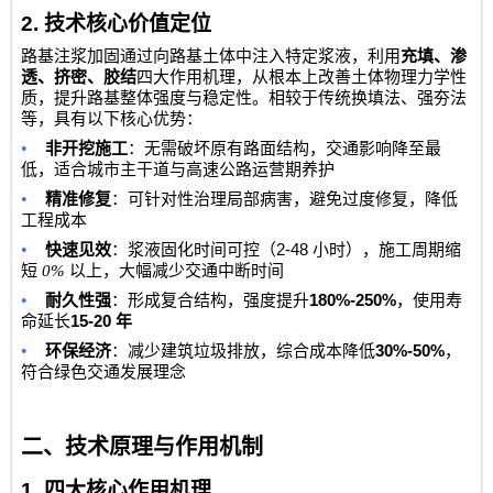
2.
技术核心价值定位
路基注浆加固通过向路基土体中注入特定浆液，利用
充填、渗
透、挤密、胶结
四大作用机理，从根本上改善土体物理力学性
质，提升路基整体强度与稳定性。相较于传统换填法、强夯法
等，具有以下核心优势：
•
非开挖施工
：无需破坏原有路面结构，交通影响降至最
低，适合城市主干道与高速公路运营期养护
•
精准修复
：可针对性治理局部病害，避免过度修复，降低
工程成本
•
2-48
快速见效
：浆液固化时间可控（
小时），施工周期缩
短
0%
以上，大幅减少交通中断时间
•
180%-250%
耐久性强
：形成复合结构，强度提升
，使用寿
15-20
命延长
年
•
30%-50%
环保经济
：减少建筑垃圾排放，综合成本降低
，
符合绿色交通发展理念
二、技术原理与作用机制
1.
四大核心作用机理