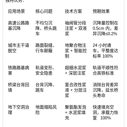
独特优势：
应用场景
核心问题
技术方案
预期效果
高速公路路
不均匀沉
袖阀管分段
沉降量控制在
+
0.5cm
基沉降
降、桥头跳
注浆
双液
内，差
≤0.2%
车
浆
异沉降
24
城市主干道
路面裂缝、
地聚合物注
小时通
+
脱空
行车颠簸
浆
智能控
车，平整度达
100%
制
标率
铁路路基病
轨道变形、
超细水泥浆
轨道平顺性符
+
害
安全隐患
深层注浆
合高铁标准
桥梁台背回
台背沉降、
复合改性浆
消除台背差异
+
填
跳车
液
分层注
沉降，延长桥
浆
头寿命
地下空洞治
地面塌陷风
聚氨酯发泡
快速填充空
+
理
险
水泥浆填
洞，承载力恢
100%
充
复