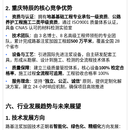
2.
重庆特辰的核心竞争优势
•
资质与认证
：拥有
地基基础工程专业承包一级资质
、
公路
ISO9001
养护工程施工二类甲级资质
，通过
质量体系认证，
CNAS
具备
认可的材料检测实验室
•
3
8
技术团队
：由
名博士、
名高级工程师领衔的专业团
500
28
队，累计完成路基注浆加固工程超
万平米
，覆盖全国
个省市
•
设备与工艺
：引进国际先进注浆设备，自主研发配套工
具，形成从勘察、设计到施工、检测的全流程技术体系
•
100%
质量保障
：建立三级质量管控体系，核心设备
检定合
100%
格率
，施工过程
全流程可追溯
，工程验收合格率
•
“
”
服务理念
：坚持
独立、公正、诚信
原则，提供定制化解
24
决方案，建立
小时响应机制，确保项目高效推进
六、行业发展趋势与未来展望
1.
技术发展方向
路基注浆加固技术正朝着
智能化、绿色化、精细化
方向发展：