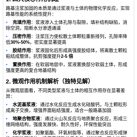
路基注浆加固的本质是通过浆液与土体的物理化学反应，实现
路基性能的系统性提升：
•
充填作用
：浆液渗入土体孔隙与裂隙，填补结构缺陷，消
除空洞，阻断水分渗透通道
•
压密作用
：注浆压力使松散土体颗粒重新排列，孔隙率降
30%-50%
低
，密实度显著提高
•
胶结作用
：浆液固化后形成高强度胶结体，将离散土颗粒
2-5
粘结成整体，抗剪强度提升
倍
•
置换作用
：在软弱地层中，浆液置换部分软弱土体，形成
强度更高的复合地基结构
2.
微观作用机制解析（独特见解）
从微观层面看，不同类型浆液与土体的相互作用存在显著差
异：
•
水泥基浆液
：通过水化反应生成水化硅酸钙，与土颗粒形
成离子交换，增强界面粘结强度，适合一般路基加固
•
地聚合物浆液
：通过火山灰反应与地质聚合反应，形成三
维网络结构，强度发展快、耐久性好，环保性能突出
•
化学浆液
：如聚氨酯、环氧树脂等，通过聚合反应形成弹