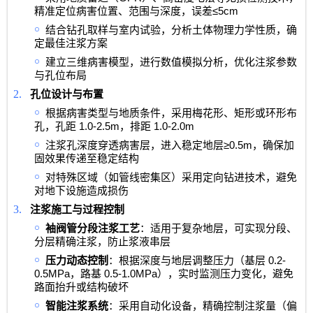
≤5cm
精准定位病害位置、范围与深度，误差
￮
结合钻孔取样与室内试验，分析土体物理力学性质，确
定最佳注浆方案
￮
建立三维病害模型，进行数值模拟分析，优化注浆参数
与孔位布局
2.
孔位设计与布置
￮
根据病害类型与地质条件，采用梅花形、矩形或环形布
1.0-2.5m
1.0-2.0m
孔，孔距
，排距
￮
≥0.5m
注浆孔深度穿透病害层，进入稳定地层
，确保加
固效果传递至稳定结构
￮
对特殊区域（如管线密集区）采用定向钻进技术，避免
对地下设施造成损伤
3.
注浆施工与过程控制
￮
袖阀管分段注浆工艺
：适用于复杂地层，可实现分段、
分层精确注浆，防止浆液串层
￮
0.2-
压力动态控制
：根据深度与地层调整压力（基层
0.5MPa
0.5-1.0MPa
，路基
），实时监测压力变化，避免
路面抬升或结构破坏
￮
智能注浆系统
：采用自动化设备，精确控制注浆量（偏