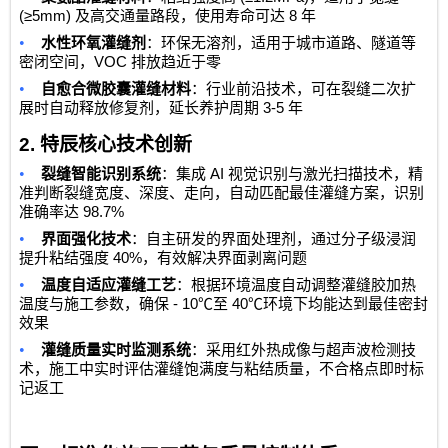
(≥5mm)
8
及高交通量路段，使用寿命可达
年
•
水性环氧灌缝剂
：环保无溶剂，适用于城市道路、隧道等
VOC
密闭空间，
排放趋近于零
•
自愈合微胶囊灌缝材料
：行业前沿技术，可在裂缝二次扩
3-5
展时自动释放修复剂，延长养护周期
年
2.
特辰核心技术创新
•
AI
裂缝智能识别系统
：集成
视觉识别与激光扫描技术，精
准判断裂缝宽度、深度、走向，自动匹配最佳灌缝方案，识别
98.7%
准确率达
•
界面强化技术
：自主研发的界面处理剂，通过分子级浸润
40%
提升粘结强度
，有效解决界面剥离问题
•
温度自适应灌缝工艺
：根据环境温度自动调整灌缝胶加热
- 10℃
40℃
温度与施工参数，确保
至
环境下均能达到最佳密封
效果
•
灌缝质量实时监测系统
：采用红外热成像与超声波检测技
术，施工中实时评估灌缝饱满度与粘结质量，不合格点即时标
记返工