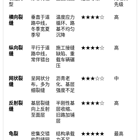
型
先级
★★★★☆
横向裂
垂直于道
温度应力
高
缝
路中线，
循环、路
冬季宽夏
基不均匀
季窄
沉降
★★★★☆
纵向裂
平行于道
施工接缝
高
缝
路中线，
缺陷、重
常伴错台
载车辆碾
压
★★★☆☆
网状裂
呈网状分
沥青老
中
缝
布，多为
化、基层
细裂缝
强度不足
★★★★☆
反射裂
基层裂缝
半刚性基
高
缝
向上反射
层收缩、
至面层
旧路加铺
层
★★★★★
龟裂
密集交错
结构承载
最高
的裂缝网
力不足、