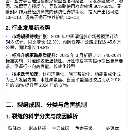
雪、盐分等会通过裂缝渗透至基层和路基，引发冻融破坏、唧
30%-50%
泥、坑槽等连锁反应，导致道路使用寿命缩短
。灌
缝封闭作为最经济高效的预防性养护手段，投入产出比可达
1:8-1:10
1:2-1:3
，远高于矫正性养护的
。
2.
行业发展新态势
•
2026
市场规模持续扩张
：
年中国灌缝胶市场规模预计达
54.6
12.3%
45.6
亿元，同比增长
，预防性养护公路里程达
万
19.8%
公里，同比增长
•
2025
3
JT/T 740-2024
标准升级驱动品质提升
：
年
月新版
标准实施，对灌缝胶低温韧性、弹性恢复率等指标提出更高要
求，倒逼行业向高性能、长效化转型
•
技术迭代加速
：材料环保化、施工智能化、功能集成化成
2018
为三大发展方向，水性聚氨酯、自流平型灌缝胶占比从
28%
2024
67%
年的
提升至
年的
二、裂缝成因、分类与危害机制
1.
裂缝的科学分类与成因解析
裂缝类
形态特征
主要成因
危害等级
处理优