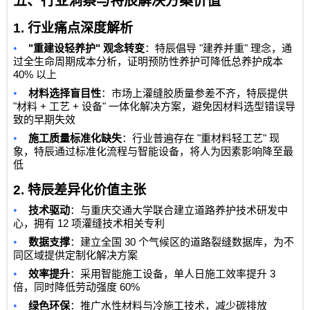
五、行业洞察与特辰解决方案价值
1.
行业痛点深度解析
•
"
"
"
"
重建设轻养护
观念转变
：特辰倡导
建养并重
理念，通
过全生命周期成本分析，证明预防性养护可降低总养护成本
40%
以上
•
材料选择盲目性
：市场上灌缝胶质量参差不齐，特辰提供
"
+
+
"
材料
工艺
设备
一体化解决方案，避免因材料选型错误导
致的早期失效
•
"
"
施工质量标准化缺失
：行业普遍存在
重材料轻工艺
现
象，特辰通过标准化流程与智能设备，将人为因素影响降至最
低
2.
特辰差异化价值主张
•
技术驱动
：与重庆交通大学联合建立道路养护技术研发中
12
心，拥有
项灌缝技术相关专利
•
30
数据支撑
：建立全国
个气候区的道路裂缝数据库，为不
同区域提供定制化解决方案
•
3
效率提升
：采用智能施工设备，单人日施工效率提升
60%
倍，同时降低劳动强度
•
绿色环保
：推广水性材料与冷施工技术，减少碳排放