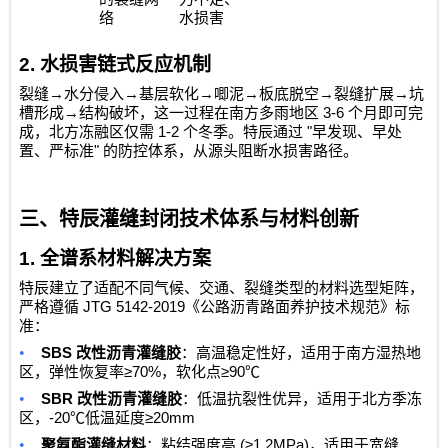
络
水损害
2.
水损害链式反应机制
→
→
→
→
→
→
裂缝
水分侵入
基层软化
唧泥
板底脱空
裂缝扩展
坑
→
3-6
槽形成
结构破坏，这一过程在南方多雨地区
个月即可完
1-2
"
成，北方冻融区仅需
个冬季。特辰通过
早发现、早处
"
置、严标准
的防控体系，从源头阻断水损害路径。
三、特辰灌缝封闭技术体系与材料创新
1.
全谱系材料解决方案
特辰建立了适配不同气候、交通、裂缝类型的材料选型矩阵，
JTG 5142-2019
严格遵循
《公路沥青路面养护技术规范》标
准：
•
SBS
改性沥青灌缝胶
：高温稳定性好，适用于南方湿热地
≥70%
≥90℃
区，弹性恢复率
，软化点
•
SBR
改性沥青灌缝胶
：低温抗裂性优异，适用于北方季冻
-20℃
≥20mm
区，
低温延度
•
(≥1.2MPa)
聚氨酯灌缝材料
：粘结强度高
，适用于宽缝