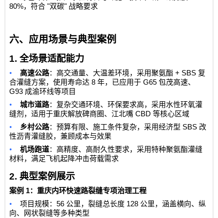
80%
"
"
，符合
双碳
战略要求
六、应用场景与典型案例
1.
全场景适配能力
•
+ SBS
高速公路
：高交通量、大温差环境，采用聚氨酯
复
8
G65
合灌缝方案，使用寿命达
年，已应用于
包茂高速、
G93
成渝环线等项目
•
城市道路
：复杂交通环境、环保要求高，采用水性环氧灌
CBD
缝剂，适用于重庆解放碑商圈、江北嘴
等核心区域
•
SBS
乡村公路
：预算有限、施工条件复杂，采用经济型
改
性沥青灌缝胶，兼顾成本与效果
•
机场跑道
：高精度、高耐久性要求，采用特种聚氨酯灌缝
材料，满足飞机起降冲击荷载需求
2.
典型案例展示
1
案例
：重庆内环快速路裂缝专项治理工程
•
56
128
项目规模：
公里，裂缝总长度
公里，涵盖横向、纵
向、网状裂缝等多种类型