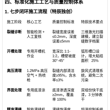
四、标准化施工工艺与质量控制体系
1.
七步闭环施工流程（特辰独创）
施工阶段
核心工艺
质量控制标准
特辰技术要点
+
裂缝诊断
智能检测
裂缝宽度误差
三维激光扫描
≤0.2mm
人工复核
，深度
建模，建立裂
≤5mm
误差
缝数字档案
1:1-
开槽处理
专用开槽机
宽深比
弧形槽口设
1:2
作业
，槽壁坡度
计，增大粘结
30°-45°
25%
面积
1.2MPa
高压清理
高压
裂缝内部清洁
旋风式清理系
+
≥95%
空气
热喷
度
，含水
统，避免二次
≤3%
枪
率
污染
界面处理
专用底漆涂
底漆渗透深度
双组份快干底
≥2mm
3
刷
，覆盖
漆，
分钟表
100%
率
干
精准灌缝
智能灌缝机
灌缝饱满度
恒温控制系统