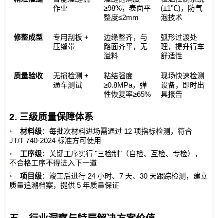
≥98%
(±1℃)
作业
，表面平
，防气
≤2mm
整度
泡技术
+
修整成型
专用刮板
边缘整齐，与
弧形过渡处
压缝带
路面齐平，无
理，提升行车
溢料
舒适性
+
质量验收
无损检测
粘结强度
现场快速检测
≥0.8MPa
通车测试
，弹
设备，即时出
≥65%
性恢复率
具报告
2.
三级质量保障体系
•
12
材料级
：每批次材料进场需通过
项指标检测，符合
JT/T 740-2024
标准方可使用
•
"
"
工序级
：关键工序实行
三检制
（自检、互检、专检），
不合格工序不得进入下一道
•
24
7
30
项目级
：竣工后进行
小时、
天、
天跟踪检测，建立
5
质量追溯档案，提供
年质量保证