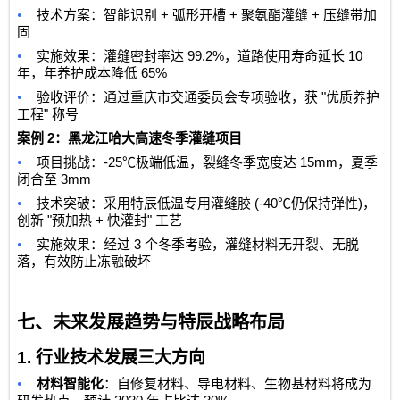
•
+
+
+
技术方案：智能识别
弧形开槽
聚氨酯灌缝
压缝带加
固
•
99.2%
10
实施效果：灌缝密封率达
，道路使用寿命延长
65%
年，年养护成本降低
•
"
验收评价：通过重庆市交通委员会专项验收，获
优质养护
"
工程
称号
2
案例
：黑龙江哈大高速冬季灌缝项目
•
-25℃
15mm
项目挑战：
极端低温，裂缝冬季宽度达
，夏季
3mm
闭合至
•
(-40℃
)
技术突破：采用特辰低温专用灌缝胶
仍保持弹性
，
"
+
"
创新
预加热
快灌封
工艺
•
3
实施效果：经过
个冬季考验，灌缝材料无开裂、无脱
落，有效防止冻融破坏
七、未来发展趋势与特辰战略布局
1.
行业技术发展三大方向
•
材料智能化
：自修复材料、导电材料、生物基材料将成为