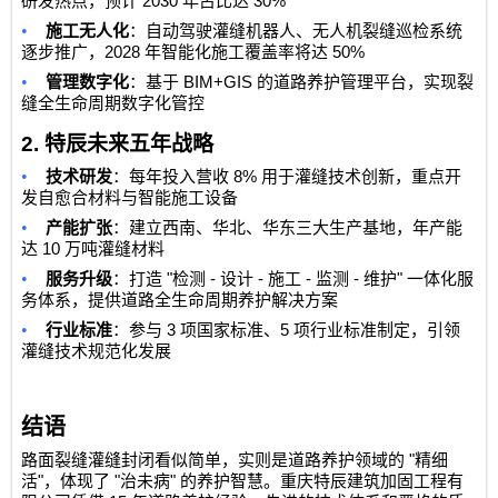
2030
30%
研发热点，预计
年占比达
•
施工无人化
：自动驾驶灌缝机器人、无人机裂缝巡检系统
2028
50%
逐步推广，
年智能化施工覆盖率将达
•
BIM+GIS
管理数字化
：基于
的道路养护管理平台，实现裂
缝全生命周期数字化管控
2.
特辰未来五年战略
•
8%
技术研发
：每年投入营收
用于灌缝技术创新，重点开
发自愈合材料与智能施工设备
•
产能扩张
：建立西南、华北、华东三大生产基地，年产能
10
达
万吨灌缝材料
•
"
-
-
-
-
"
服务升级
：打造
检测
设计
施工
监测
维护
一体化服
务体系，提供道路全生命周期养护解决方案
•
3
5
行业标准
：参与
项国家标准、
项行业标准制定，引领
灌缝技术规范化发展
结语
"
路面裂缝灌缝封闭看似简单，实则是道路养护领域的
精细
"
"
"
活
，体现了
治未病
的养护智慧。
重庆特辰建筑加固工程有