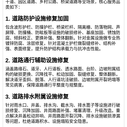
干道、园区道路、乡村公路、桥梁道路等全场景，核心服务品
类如下：
1.
道路防护设施修复加固
包含波形护栏、防撞护栏、桥梁栏杆、隔离栅、防落物网、声
屏障、防撞桶、防眩板等设施的破损修补、基座加固、锈蚀防
腐、倾斜校正、更换补强、整体翻新。针对金属设施做专业热
镀锌防腐、涂层修复，针对混凝土护栏做裂缝修补、结构补
强、表面修复，提升防护结构承载力与抗冲击性能。
2.
道路通行辅助设施修复
涵盖路缘石、道牙、人行道板、透水路面、台阶、边坡附属结
构的破损更换、沉降找平、松动加固、裂缝修复、整体翻新。
解决道牙歪斜、脱落、人行道坑洼破损、边坡附属开裂坍塌等
常见病害，保障道路通行平整度与规整度。
3.
道路排水附属设施修复
针对雨水口、井盖、排水沟、截水沟、排水篦子等设施进行破
损修复、沉降加固、井周路面补强、堵塞清理、升级改造。重
点解决井盖松动异响、井周路面开裂沉降、排水设施破损渗漏
等问题，杜绝道路积水、设施塌陷安全隐患。