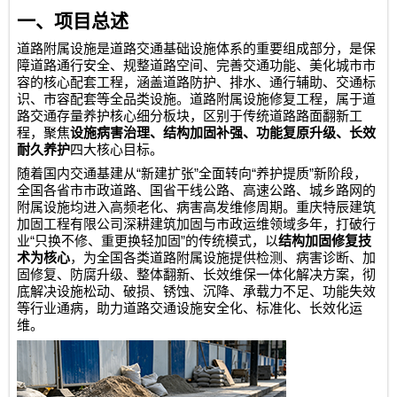
一、项目总述
道路附属设施是道路交通基础设施体系的重要组成部分，是保
障道路通行安全、规整道路空间、完善交通功能、美化城市市
容的核心配套工程，涵盖道路防护、排水、通行辅助、交通标
识、市容配套等全品类设施。道路附属设施修复工程，属于道
路交通存量养护核心细分板块，区别于传统道路路面翻新工
程，聚焦
设施病害治理、结构加固补强、功能复原升级、长效
耐久养护
四大核心目标。
“
”
“
”
随着国内交通基建从
新建扩张
全面转向
养护提质
新阶段，
全国各省市市政道路、国省干线公路、高速公路、城乡路网的
附属设施均进入高频老化、病害高发维修周期。
重庆特辰建筑
加固工程有限公司
深耕建筑加固与市政运维领域多年，打破行
“
”
业
只换不修、重更换轻加固
的传统模式，以
结构加固修复技
术为核心
，为全国各类道路附属设施提供检测、病害诊断、加
固修复、防腐升级、整体翻新、长效维保一体化解决方案，彻
底解决设施松动、破损、锈蚀、沉降、承载力不足、功能失效
等行业通病，助力道路交通设施安全化、标准化、长效化运
维。