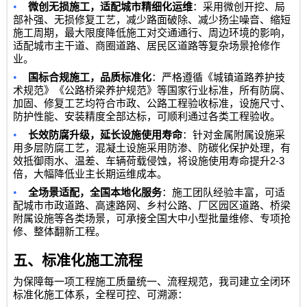
•
微创无损施工，适配城市精细化运维
：采用微创开挖、局
部补强、无损修复工艺，减少路面破除、减少扬尘噪音、缩短
施工周期，最大限度降低施工对交通通行、周边环境的影响，
适配城市主干道、商圈道路、居民区道路等复杂场景抢修作
业。
•
国标合规施工，品质标准化
：严格遵循《城镇道路养护技
术规范》《公路桥梁养护规范》等国家行业标准，所有防腐、
加固、修复工艺均符合市政、公路工程验收标准，设施尺寸、
防护性能、安装精度全部达标，可顺利通过各类工程验收。
•
长效防腐升级，延长设施使用寿命
：针对金属附属设施采
用多层防腐工艺，混凝土设施采用防渗、防碳化保护处理，有
2-3
效抵御雨水、温差、车辆荷载侵蚀，将设施使用寿命提升
倍，大幅降低业主长期运维成本。
•
全场景适配，全国本地化服务
：施工团队经验丰富，可适
配城市市政道路、高速路网、乡村公路、厂区园区道路、桥梁
附属设施等各类场景，可承接全国大中小型批量维修、专项抢
修、整体翻新工程。
五、标准化施工流程
为保障每一项工程施工质量统一、流程规范，我司建立全闭环
标准化施工体系，全程可控、可溯源：