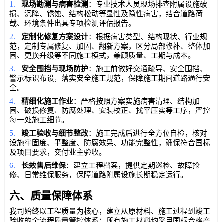
1.
现场勘测与病害检测
：专业技术人员现场排查附属设施破
损、沉降、锈蚀、结构松动等显性及隐性病害，结合道路荷
载、环境条件出具专项检测评估报告。
2.
定制化修复方案设计
：根据病害类型、结构现状、行业规
范，定制专属修复、加固、翻新方案，区分局部修补、整体加
固、更换升级等不同施工模式，兼顾质量、工期与成本。
3.
安全围挡与现场防护
：施工前做好交通疏导、安全围挡、
警示标识布设，落实安全施工规范，保障施工期间道路通行安
全。
4.
精细化施工作业
：严格按照方案实施病害清理、结构加
固、破损修复、防腐处理、安装校正、找平压实等工序，严控
每一处施工细节。
5.
竣工验收与细节整改
：施工完成后进行全方位自检，核对
设施牢固度、平整度、防腐效果、功能完整性，确保符合国标
及项目要求，交付业主验收。
6.
长效售后维保
：建立工程档案，提供定期巡检、故障抢
修、日常维保服务，保障道路附属设施长期稳定运行。
六、质量保障体系
我司始终以工程质量为核心，建立从原材料、施工过程到竣工
验收的全流程质量管控体系：所有施工材料均采用国标合格产