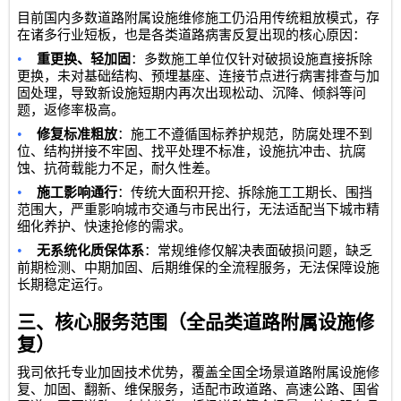
目前国内多数道路附属设施维修施工仍沿用传统粗放模式，存
在诸多行业短板，也是各类道路病害反复出现的核心原因：
•
重更换、轻加固
：多数施工单位仅针对破损设施直接拆除
更换，未对基础结构、预埋基座、连接节点进行病害排查与加
固处理，导致新设施短期内再次出现松动、沉降、倾斜等问
题，返修率极高。
•
修复标准粗放
：施工不遵循国标养护规范，防腐处理不到
位、结构拼接不牢固、找平处理不标准，设施抗冲击、抗腐
蚀、抗荷载能力不足，耐久性差。
•
施工影响通行
：传统大面积开挖、拆除施工工期长、围挡
范围大，严重影响城市交通与市民出行，无法适配当下城市精
细化养护、快速抢修的需求。
•
无系统化质保体系
：常规维修仅解决表面破损问题，缺乏
前期检测、中期加固、后期维保的全流程服务，无法保障设施
长期稳定运行。
三、核心服务范围（全品类道路附属设施修
复）
我司依托专业加固技术优势，覆盖全国全场景道路附属设施修
复、加固、翻新、维保服务，适配市政道路、高速公路、国省