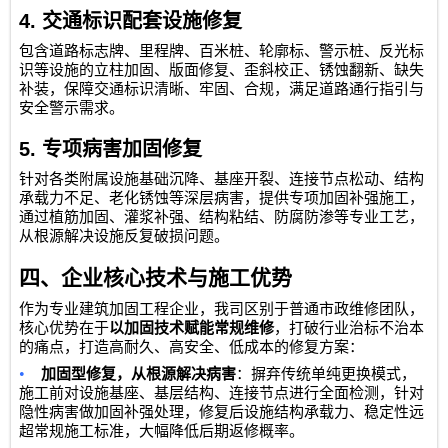
4.
交通标识配套设施修复
包含道路标志牌、里程牌、百米桩、轮廓标、警示桩、反光标
识等设施的立柱加固、版面修复、歪斜校正、锈蚀翻新、缺失
补装，保障交通标识清晰、牢固、合规，满足道路通行指引与
安全警示需求。
5.
专项病害加固修复
针对各类附属设施基础沉降、基座开裂、连接节点松动、结构
承载力不足、老化锈蚀等深层病害，提供专项加固补强施工，
通过植筋加固、灌浆补强、结构粘结、防腐防渗等专业工艺，
从根源解决设施反复破损问题。
四、企业核心技术与施工优势
作为专业建筑加固工程企业，我司区别于普通市政维修团队，
核心优势在于
以加固技术赋能常规维修
，打破行业治标不治本
的痛点，打造高耐久、高安全、低成本的修复方案：
•
加固型修复，从根源解决病害
：摒弃传统单纯更换模式，
施工前对设施基座、基层结构、连接节点进行全面检测，针对
隐性病害做加固补强处理，修复后设施结构承载力、稳定性远
超常规施工标准，大幅降低后期返修概率。