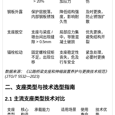
> 20%
加应力
伤
钢板外露
保护层脱落，
降低结构强
及时更换，
内部钢板锈蚀
度，影响耐
防止锈蚀扩
久性
散
/
支座脱空
支座与梁底
局部应力集
优先更换，
墩台间出现缝
中，导致混
避免结构开
> 0.5mm
隙
凝土破损
裂
锚栓松动
固定螺栓扭矩
支座稳定性
紧急处理，
不足，出现位
丧失，危及
必要时更换
移
行车安全
数据来源：《公路桥梁支座和伸缩装置养护与更换技术规范》
(JTG/T 5532—2023)
二、支座类型与技术选型指南
2.1
主流支座类型技术对比
支座
核心
承载能力
适用场景
使用
技术优
类型
构造
寿命
势