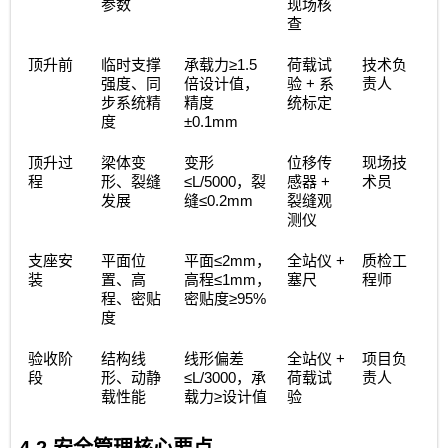
参数
现场核
查
≥1.5
顶升前
临时支撑
承载力
荷载试
技术负
+
强度、同
倍设计值，
验
系
责人
步系统精
精度
统标定
±0.1mm
度
顶升过
梁体变
变形
位移传
现场技
≤L/5000
+
程
形、裂缝
，裂
感器
术员
≤0.2mm
发展
缝
裂缝观
测仪
≤2mm
+
支座安
平面位
平面
，
全站仪
质检工
≤1mm
装
置、高
高程
，
塞尺
程师
≥95%
程、密贴
密贴度
度
+
验收阶
结构线
线形偏差
全站仪
项目负
≤L/3000
段
形、动静
，承
荷载试
责人
≥
载性能
载力
设计值
验