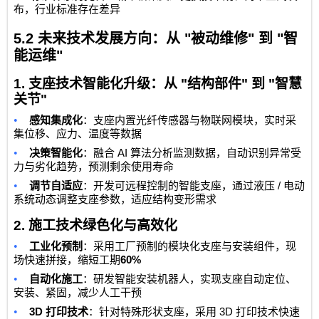
布，行业标准存在差异
5.2
未来技术发展方向：从
"
被动维修
"
到
"
智
能运维
"
1.
支座技术智能化升级：从
"
结构部件
"
到
"
智慧
关节
"
•
感知集成化
：支座内置光纤传感器与物联网模块，实时采
集位移、应力、温度等数据
•
AI
决策智能化
：融合
算法分析监测数据，自动识别异常受
力与劣化趋势，预测剩余使用寿命
•
/
调节自适应
：开发可远程控制的智能支座，通过液压
电动
系统动态调整支座参数，适应结构变形需求
2.
施工技术绿色化与高效化
•
工业化预制
：采用工厂预制的模块化支座与安装组件，现
60%
场快速拼接，缩短工期
•
自动化施工
：研发智能安装机器人，实现支座自动定位、
安装、紧固，减少人工干预
•
3D
3D
打印技术
：针对特殊形状支座，采用
打印技术快速