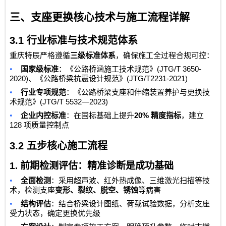
三、支座更换核心技术与施工流程详解
3.1
行业标准与技术规范体系
重庆特辰严格遵循
三级标准体系
，确保施工全过程合规可控：
•
(JTG/T 3650-
国家级标准
：《公路桥涵施工技术规范》
2020)
(JTG/T2231-2021)
、《公路桥梁抗震设计规范》
•
行业专项规范
：《公路桥梁支座和伸缩装置养护与更换技
(JTG/T 5532—2023)
术规范》
•
20%
企业内控标准
：在国标基础上提升
精度指标
，建立
128
项质量控制点
3.2
五步核心施工流程
1.
前期检测评估：精准诊断是成功基础
•
全面检测
：采用超声波、红外热成像、三维激光扫描等技
术，检测支座
变形、裂纹、脱空、锈蚀
等病害
•
结构评估
：结合桥梁设计图纸、荷载试验数据，分析支座
受力状态，确定更换优先级