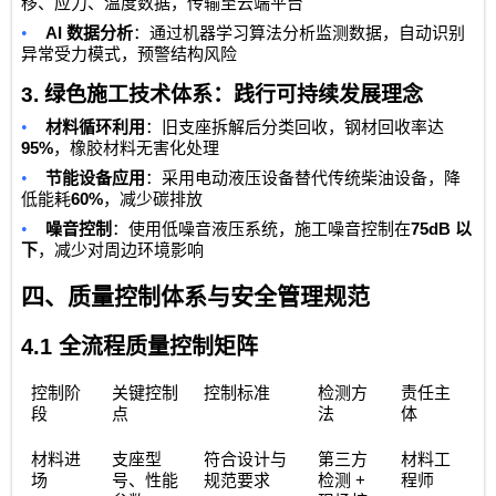
移、应力、温度数据，传输至云端平台
•
AI
数据分析
：通过机器学习算法分析监测数据，自动识别
异常受力模式，预警结构风险
3.
绿色施工技术体系：践行可持续发展理念
•
材料循环利用
：旧支座拆解后分类回收，钢材回收率达
95%
，橡胶材料无害化处理
•
节能设备应用
：采用电动液压设备替代传统柴油设备，降
60%
低能耗
，减少碳排放
•
75dB
噪音控制
：使用低噪音液压系统，施工噪音控制在
以
下
，减少对周边环境影响
四、质量控制体系与安全管理规范
4.1
全流程质量控制矩阵
控制阶
关键控制
控制标准
检测方
责任主
段
点
法
体
材料进
支座型
符合设计与
第三方
材料工
+
场
号、性能
规范要求
检测
程师