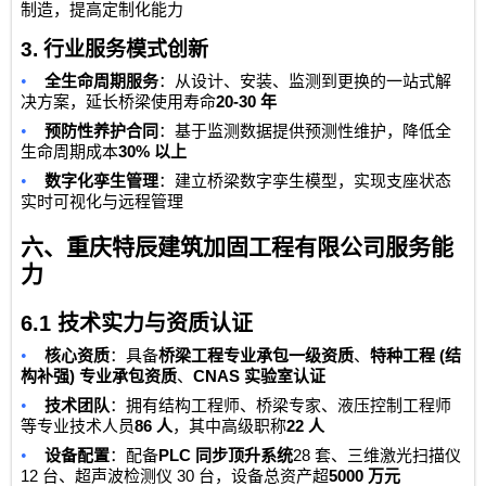
制造，提高定制化能力
3.
行业服务模式创新
•
全生命周期服务
：从设计、安装、监测到更换的一站式解
20-30
决方案，延长桥梁使用寿命
年
•
预防性养护合同
：基于监测数据提供预测性维护，降低全
30%
生命周期成本
以上
•
数字化孪生管理
：建立桥梁数字孪生模型，实现支座状态
实时可视化与远程管理
六、
重庆特辰建筑加固工程有限公司
服务能
力
6.1
技术实力与资质认证
•
(
核心资质
：具备
桥梁工程专业承包一级资质
、
特种工程
结
)
CNAS
构补强
专业承包资质
、
实验室认证
•
技术团队
：拥有结构工程师、桥梁专家、液压控制工程师
86
22
等专业技术人员
人
，其中高级职称
人
•
PLC
28
设备配置
：配备
同步顶升系统
套、三维激光扫描仪
12
30
5000
台、超声波检测仪
台，设备总资产超
万元