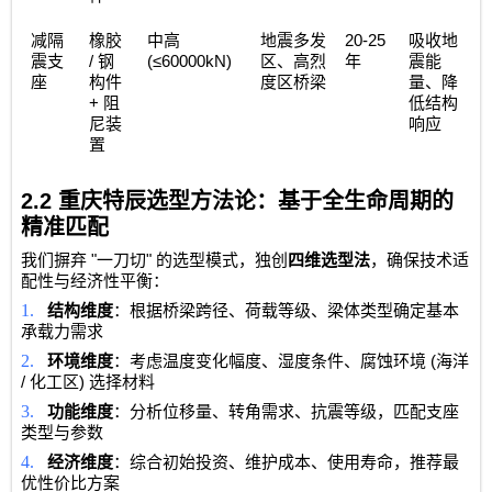
20-25
减隔
橡胶
中高
地震多发
吸收地
/
(≤60000kN)
震支
钢
区、高烈
年
震能
座
构件
度区桥梁
量、降
+
阻
低结构
尼装
响应
置
2.2
重庆特辰选型方法论：基于全生命周期的
精准匹配
"
"
我们摒弃
一刀切
的选型模式，独创
四维选型法
，确保技术适
配性与经济性平衡：
1.
结构维度
：根据桥梁跨径、荷载等级、梁体类型确定基本
承载力需求
2.
(
环境维度
：考虑温度变化幅度、湿度条件、腐蚀环境
海洋
/
)
化工区
选择材料
3.
功能维度
：分析位移量、转角需求、抗震等级，匹配支座
类型与参数
4.
经济维度
：综合初始投资、维护成本、使用寿命，推荐最
优性价比方案