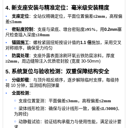
4.
新支座安装与精准定位：毫米级安装精度
•
≤
支座定位
：全站仪精确定位，平面位置偏差
2mm
，高程偏
≤
差
1mm
•
≥
0.2mm
密贴度控制
：支座与梁底、墩台密贴度
95%
，用
塞
≤
尺检查插入深度
10mm
•
1.1
锚固施工
：螺栓紧固扭矩按设计值的
倍
施加，采用交叉
对称顺序，确保受力均匀
•
防腐处理
：支座外露表面涂刷环氧云铁防腐涂料，厚度
≥
(
30-50mm)
2mm
，周边缝隙注入优质密封胶
宽度
5.
系统复位与验收检测：双重保障结构安全
•
分级卸载
：与顶升相反顺序，逐步解除临时支撑，每级持
10
荷
分钟，监测结构回弹量
•
全面检测
：
￮
≤
≤
支座位置复测：平面偏差
3mm
，高程偏差
2mm
￮
≤
(L
梁体线形检测：确保与设计线形一致，偏差
L/3000
)
为跨径
￮
动静载试验：验证结构承载力与使用性能，满足设计要
求