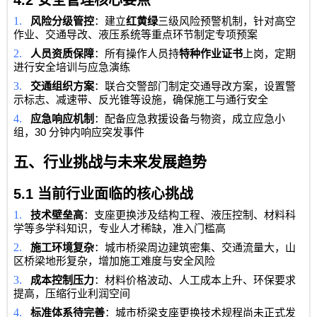
4.2
安全管理核心要点
1.
风险分级管控
：建立
红黄绿
三级风险预警机制，针对高空
作业、交通导改、液压系统等重点环节制定专项预案
2.
人员资质保障
：所有操作人员持
特种作业证书
上岗，定期
进行安全培训与应急演练
3.
交通组织方案
：联合交警部门制定交通导改方案，设置警
示标志、减速带、反光锥等设施，确保施工与通行安全
4.
应急响应机制
：配备应急救援设备与物资，成立应急小
30
组，
分钟内响应突发事件
五、行业挑战与未来发展趋势
5.1
当前行业面临的核心挑战
1.
技术壁垒高
：支座更换涉及结构工程、液压控制、材料科
学等多学科知识，专业人才稀缺，准入门槛高
2.
施工环境复杂
：城市桥梁周边建筑密集、交通流量大，山
区桥梁地形复杂，增加施工难度与安全风险
3.
成本控制压力
：材料价格波动、人工成本上升、环保要求
提高，压缩行业利润空间
4.
标准体系待完善
：城市桥梁支座更换技术规程尚未正式发