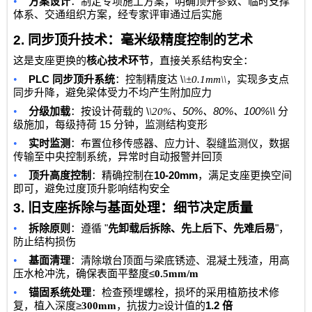
•
方案设计
：制定专项施工方案，明确顶升参数、临时支撑
体系、交通组织方案，经专家评审通过后实施
2.
同步顶升技术：毫米级精度控制的艺术
这是支座更换的
核心技术环节
，直接关系结构安全：
•
PLC
\
同步顶升系统
：控制精度达
\±0.1mm\\
，实现多支点
同步升降，避免梁体受力不均产生附加应力
•
\
50%
80%
100%\\
分级加载
：按设计荷载的
\20%
、
、
、
分
15
级施加，每级持荷
分钟，监测结构变形
•
实时监测
：布置位移传感器、应力计、裂缝监测仪，数据
传输至中央控制系统，异常时自动报警并回顶
•
10-20mm
顶升高度控制
：精确控制在
，满足支座更换空间
即可，避免过度顶升影响结构安全
3.
旧支座拆除与基面处理：细节决定质量
•
"
"
拆除原则
：遵循
先卸载后拆除、先上后下、先难后易
，
防止结构损伤
•
基面清理
：清除墩台顶面与梁底锈迹、混凝土残渣，用高
≤
压水枪冲洗，确保表面平整度
0.5mm/m
•
锚固系统处理
：检查预埋螺栓，损坏的采用植筋技术修
≥
≥
1.2
复，植入深度
300mm
，抗拔力
设计值的
倍