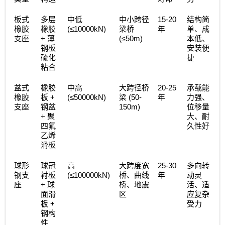
15-20
板式
多层
中低
中小跨径
结构简
(≤10000kN)
橡胶
橡胶
梁桥
年
单、成
+
(≤50m)
支座
薄
本低、
钢板
安装便
硫化
捷
粘合
20-25
盆式
橡胶
中高
大跨径桥
承载能
+
(≤50000kN)
(50-
橡胶
板
梁
年
力强、
150m)
支座
钢盆
位移量
+
聚
大、耐
四氟
久性好
乙烯
滑板
25-30
球形
球冠
高
大跨度宽
多向转
(≤100000kN)
钢支
衬板
桥、曲线
年
动灵
+
座
球
桥、地震
活、适
面滑
区
应复杂
+
板
受力
钢构
件