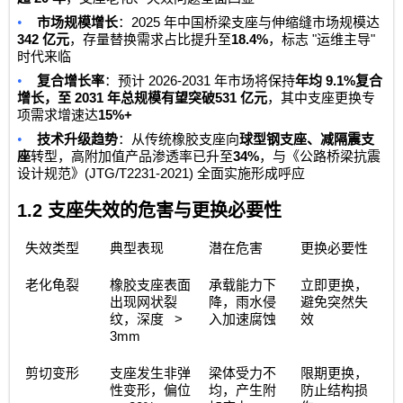
•
2025
市场规模增长
：
年中国桥梁支座与伸缩缝市场规模达
342
18.4%
"
"
亿元
，存量替换需求占比提升至
，标志
运维主导
时代来临
•
2026-2031
9.1%
复合增长率
：预计
年市场将保持
年均
复合
2031
531
增长，至
年总规模有望突破
亿元
，其中支座更换专
15%+
项需求增速达
•
技术升级趋势
：从传统橡胶支座向
球型钢支座、减隔震支
34%
座
转型，高附加值产品渗透率已升至
，与《公路桥梁抗震
(JTG/T2231-2021)
设计规范》
全面实施形成呼应
1.2
支座失效的危害与更换必要性
失效类型
典型表现
潜在危害
更换必要性
老化龟裂
橡胶支座表面
承载能力下
立即更换，
出现网状裂
降，雨水侵
避免突然失
>
纹，深度
入加速腐蚀
效
3mm
剪切变形
支座发生非弹
梁体受力不
限期更换，
性变形，偏位
均，产生附
防止结构损