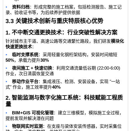
•
资料归档
：形成完整的施工档案，包括检测报告、施工记
录、验收证书等，为后续养护提供依据
3.3
关键技术创新与重庆特辰核心优势
1.
不中断交通更换技术：行业突破性解决方案
针对城市主干道、高速公路等交通繁忙路段，我们研发
模块化
快速更换技术
：
•
临时支撑系统
：采用轻量化钢桁架结构，安装时间缩短
50%
30%
，承载力提升
•
+
(22:00-6:00)
夜间施工
快速切换
：利用交通流量低谷期
作业，次日清晨恢复交通
•
"
移动作业平台
：集成液压、检测、安装设备，实现
一站
"
40%
式
作业，施工效率提升
2.
智能监测与数字化施工系统：科技赋能工程质
量
•
BIM+GIS
可视化管理
：建立三维模型，模拟施工全过程，
提前发现并解决潜在问题
•
物联网实时监测
：在支座与梁体安装传感器，实时采集位