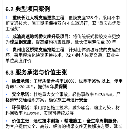
6.2
典型项目案例
1.
128
重庆长江大桥支座更换工程
：更换支座
个
，采用不中
4
"
断交通技术，施工期间保持双向
车道通行，获
重庆市优质
"
工程奖
2.
成渝高速跨线桥支座升级项目
：将传统板式橡胶支座更换
30
为
球型钢支座
，提高结构抗震性能，延长使用寿命至
年
3.
贵州山区桥梁支座抢险工程
：针对山体滑坡导致的支座损
72
坏，采用模块化快速更换技术，
小时
内恢复交通，获业主
单位高度评价
6.3
服务承诺与价值主张
•
100%
95%
质量承诺
：工程质量合格率
，优良率
以上
，使用
\
\\
5
寿命
\≥20
年
，提供
年质保期
•
\
安全承诺
：杜绝重大安全事故，轻伤事故率
\≤0.5‰\\
，严
格遵守交通组织方案，确保施工与通行安全
•
环保承诺
：采用绿色施工技术，减少噪音、粉尘污染，材
\
料回收率
\≥90%\\
，实现可持续发展
•
+
+
价值主张
：通过
技术创新
精准施工
全生命周期服务
，
为客户提供安全、高效、经济的桥梁支座更换解决方案，延长