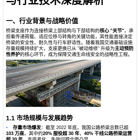
与行业技术深度解析
一、行业背景与战略价值
"
"
桥梁支座作为连接桥梁上部结构与下部结构的
核心
关节
，承
担着传递荷载、适应位移与转角的关键功能，其性能直接决定
桥梁的安全性、耐久性与行车舒适性。随着我国交通基础设施
"
"
存量规模持续扩大，支座更换已从
被动维修
升级为
主动预防
性养护
的核心环节，成为保障交通生命线安全的战略性工程。
1.1
市场规模与发展趋势
•
2022
存量市场爆发
：截至
年底，我国公路桥梁总数已超
103
20%
30
40%
万座
，其中约
服役超
年
，
干线公路桥梁运营
20
超
年
，支座老化、失效问题全面凸显