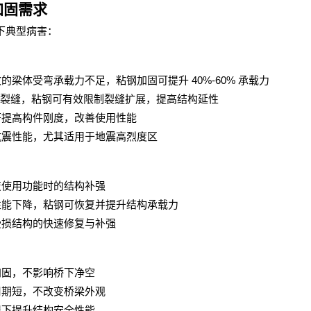
加固需求
下典型病害：
40%-60%
致的梁体受弯承载力不足，粘钢加固可提升
承载力
裂缝，粘钢可有效限制裂缝扩展，提高结构延性
著提高构件刚度，改善使用性能
抗震性能，尤其适用于地震高烈度区
变使用功能时的结构补强
性能下降，粘钢可恢复并提升结构承载力
受损结构的快速修复与补强
加固，不影响桥下净空
周期短，不改变桥梁外观
提下提升结构安全性能