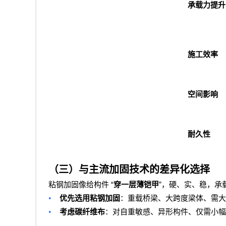
承载力提升
施工效率
空间影响
耐久性
（三）与主流加固技术的差异化选择
“
”
粘钢加固像给构件
穿一层薄铠甲
，硬、实、稳，承
•
优先选用粘钢加固
：重载桥梁、大跨度梁体、需大
•
考虑碳纤维布
：对自重敏感、异形构件、仅需小幅