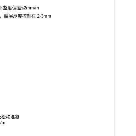
≤2mm/m
平整度偏差
2-3mm
，胶层厚度控制在
无松动混凝
/m