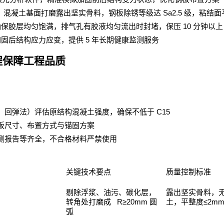
Sa2.5
，混凝土基面打磨露出坚实骨料，钢板除锈等级达
级，粘结面
10
确保胶层均匀饱满，排气孔有胶液均匀流出时封堵，保压
分钟以上
5
加固后结构应力应变，提供
年长期健康监测服务
程保障工程品质
C15
、回弹法）评估原结构混凝土强度，确保不低于
板尺寸、布置方式与锚固方案
测报告等齐全，不合格材料严禁使用
关键技术要点
质量控制标准
剔除浮浆、油污、碳化层，
露出坚实骨料，
R≥20mm
≤2mm
转角处打磨成
圆
土，平整度
弧