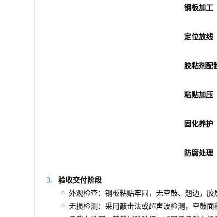
钢板加工
定位放线
胶粘剂配
粘贴加压
固化养护
防腐处理
3.
验收交付阶段
￮
外观检查：钢板粘贴牢固，无空鼓、翘边，胶
￮
无损检测：采用敲击法或超声波检测，空鼓面