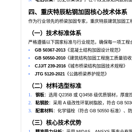
四、重庆特辰粘钢加固核心技术体系
作为行业领先的桥梁加固专家，
重庆特辰建筑加固工
（一）技术标准体系
严格遵循以下国家标准与行业规范，确保每一项工程
•
GB 50367-2013
《混凝土结构加固设计规范》
•
GB 50550-2010
《建筑结构加固工程施工质量验收
•
CJJ/T 239-2016
《城市桥梁结构加固技术规程》
•
JTG 5120-2021
《公路桥梁养护规范》
（二）材料选型标准
1.
Q235B
Q345B
钢板
：选用
或
级优质钢材，厚度
2.
A
GB 503
粘钢胶
：采用
级改性环氧树脂胶，符合
3.
GB 50550
配套材料
：化学锚栓（符合
标准）、
（三）核心技术优势
1.
MIDAS
ANSYS
精准受力分析
：采用
、
等专业有