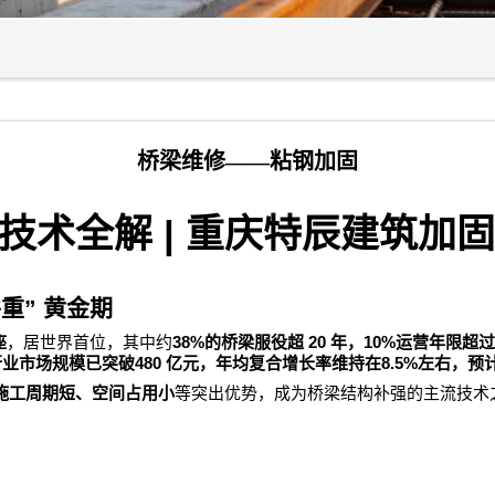
桥梁维修——粘钢加固
|
技术全解
重庆特辰建筑加固
并重
”
黄金期
38%
20
10%
座
，居世界首位，其中约
的桥梁服役超
年，
运营年限超过
480
8.5%
行业市场规模已突破
亿元，年均复合增长率维持在
左右，预
施工周期短、空间占用小
等突出优势，成为桥梁结构补强的主流技术