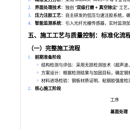
2.
“
+
”
界面处理技术
：独创
双级打磨
真空除尘
工艺
3.
压力注胶工艺
：自主研发的低压匀速注胶系统，
4.
智能监测系统
：引入光纤光栅传感器，实时监测
五、施工工艺与质量控制：标准化流
（一）完整施工流程
1.
前期准备阶段
￮
结构检测与评估：采用无损检测技术（超声波
￮
方案设计：根据检测结果与加固目标，确定钢
￮
材料进场检验：钢板材质证明、粘钢胶强度检
2.
核心施工阶段
工序
基面处理