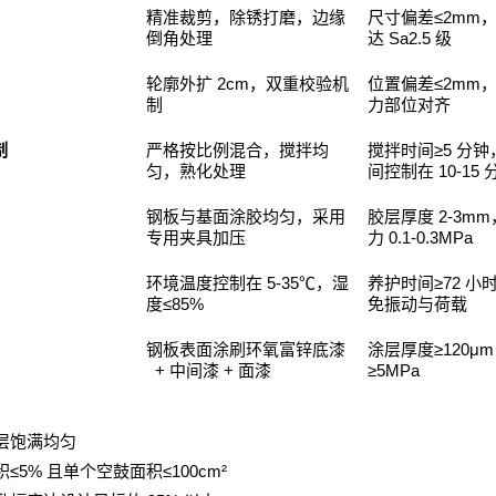
≤2mm
精准裁剪，除锈打磨，边缘
尺寸偏差
Sa2.5
倒角处理
达
级
2cm
≤2mm
轮廓外扩
，双重校验机
位置偏差
制
力部位对齐
≥5
制
严格按比例混合，搅拌均
搅拌时间
分钟
10-15
匀，熟化处理
间控制在
2-3mm
钢板与基面涂胶均匀，采用
胶层厚度
0.1-0.3MPa
专用夹具加压
力
5-35℃
≥72
环境温度控制在
，湿
养护时间
小
≤85%
度
免振动与荷载
≥120μm
钢板表面涂刷环氧富锌底漆
涂层厚度
+
+
≥5MPa
中间漆
面漆
层饱满均匀
≤5%
≤100cm²
积
且单个空鼓面积