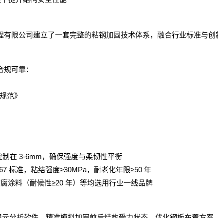
程有限公司
建立了一套完整的粘钢加固技术体系，融合行业标准与创
合规可靠：
规范》
3-6mm
控制在
，确保强度与柔韧性平衡
67
≥30MPa
≥50
标准，粘结强度
，耐老化年限
年
≥20
防腐涂料（耐候性
年）等均选用行业一线品牌
限元分析软件，精准模拟加固前后结构受力状态，优化钢板布置方案