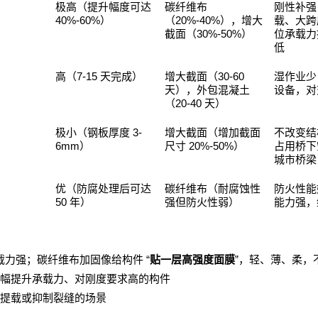
极高（提升幅度可达
碳纤维布
刚性补强
40%-60%
20%-40%
）
（
），增大
载、大跨
30%-50%
截面（
）
位承载力
低
7-15
30-60
高（
天完成）
增大截面（
湿作业少
天），外包混凝土
设备，对
20-40
（
天）
3-
极小（钢板厚度
增大截面（增加截面
不改变结
6mm
20%-50%
）
尺寸
）
占用桥下
城市桥梁
优（防腐处理后可达
碳纤维布（耐腐蚀性
防火性能
50
年）
强但防火性弱）
能力强，
“
”
载力强；碳纤维布加固像给构件
贴一层高强度面膜
，轻、薄、柔，
幅提升承载力、对刚度要求高的构件
提载或抑制裂缝的场景