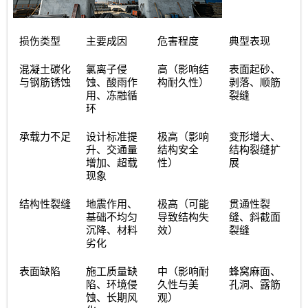
损伤类型
主要成因
危害程度
典型表现
混凝土碳化
氯离子侵
高（影响结
表面起砂、
与钢筋锈蚀
蚀、酸雨作
构耐久性）
剥落、顺筋
用、冻融循
裂缝
环
承载力不足
设计标准提
极高（影响
变形增大、
升、交通量
结构安全
结构裂缝扩
增加、超载
性）
展
现象
结构性裂缝
地震作用、
极高（可能
贯通性裂
基础不均匀
导致结构失
缝、斜截面
沉降、材料
效）
裂缝
劣化
表面缺陷
施工质量缺
中（影响耐
蜂窝麻面、
陷、环境侵
久性与美
孔洞、露筋
蚀、长期风
观）