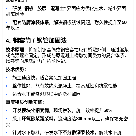
20MPa
以上
•
"
-
-
"
研发
钢板
胶层
混凝土
界面应力优化技术，减少界面
剥离风险
•
50
配套
防腐涂装体系
，解决钢板锈蚀问题，耐久性提升至
年
以上
4.
钢套筒
/
钢管加固法
技术原理
：将预制钢套筒或钢管套在原有桥墩外侧，通过灌浆
或高强螺栓固定，形成与原混凝土桥墩协同受力的复合体系，
增强竖向承载能力与抗剪性能。
技术优势
：
•
施工速度快，适合紧急加固工程
•
整体性好，能有效约束混凝土，提高延性和抗震性能
•
适合水下或潮湿环境中的墩柱加固
重庆特辰创新实践
：
•
50%
开发
模块化钢套筒
，现场拼装，施工效率提升
•
300mm
采用
环氧砂浆灌浆料
，流动度达
以上，确保填充密
实
•
针对水下墩柱，研发
水下不分散灌浆技术
，解决水下施工