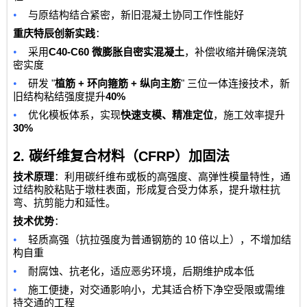
•
与原结构结合紧密，新旧混凝土协同工作性能好
重庆特辰创新实践
：
•
C40-C60
采用
微膨胀自密实混凝土
，补偿收缩并确保浇筑
密实度
•
"
+
+
"
研发
植筋
环向箍筋
纵向主筋
三位一体连接技术，新
40%
旧结构粘结强度提升
•
优化模板体系，实现
快速支模、精准定位
，施工效率提升
30%
2.
碳纤维复合材料（
CFRP
）加固法
技术原理
：利用碳纤维布或板的高强度、高弹性模量特性，通
过结构胶粘贴于墩柱表面，形成复合受力体系，提升墩柱抗
弯、抗剪能力和延性。
技术优势
：
•
10
轻质高强（抗拉强度为普通钢筋的
倍以上），不增加结
构自重
•
耐腐蚀、抗老化，适应恶劣环境，后期维护成本低
•
施工便捷，对交通影响小，尤其适合桥下净空受限或需维
持交通的工程