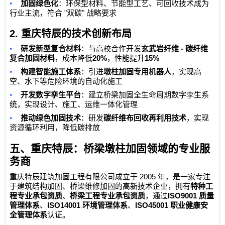
•
加固绿色化
：环保型材料、节能型工艺、可回收技术成为
"
"
行业主流，符合
双碳
战略要求
2.
重庆特辰的技术创新布局
•
-
研发新型复合材料
：与高校合作开发
玄武岩纤维
碳纤维
20%
15%
复合加固材料
，成本降低
，性能提升
•
构建智能施工体系
：引进
墩柱加固专用机器人
，实现高
空、水下等危险环境的自动化施工
•
开发数字孪生平台
：建立桥梁加固全生命周期数字孪生系
统，实现设计、施工、运维一体化管理
•
推动绿色加固技术
：研发
碳纤维布回收再利用技术
，实现
资源循环利用，降低碳排放
五、重庆特辰：桥梁墩柱加固领域的专业服
务商
2005
重庆特辰建筑加固工程有限公司
成立于
年，是一家专注
于建筑结构加固、桥梁维修加固的高新技术企业，拥有
特种工
ISO9001
程专业承包资质
、
桥梁工程专业承包资质
，通过
质量
ISO14001
ISO45001
管理体系
、
环境管理体系
、
职业健康安
全管理体系
认证。