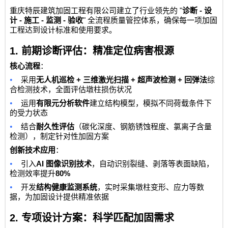
"
-
重庆特辰建筑加固工程有限公司
建立了行业领先的
诊断
设
-
-
-
"
计
施工
监测
验收
全流程质量管控体系，确保每一项加固
工程达到设计标准和使用要求。
1.
前期诊断评估：精准定位病害根源
核心流程
：
•
+
+
+
采用
无人机巡检
三维激光扫描
超声波检测
回弹法
综
合检测技术，全面评估墩柱损伤状况
•
运用
有限元分析软件
建立结构模型，模拟不同荷载条件下
的受力状态
•
结合
耐久性评估
（碳化深度、钢筋锈蚀程度、氯离子含量
检测），制定针对性加固方案
创新技术应用
：
•
AI
引入
图像识别技术
，自动识别裂缝、剥落等表面缺陷，
80%
检测效率提升
•
开发
结构健康监测系统
，实时采集墩柱变形、应力等数
据，为加固设计提供精准依据
2.
专项设计方案：科学匹配加固需求