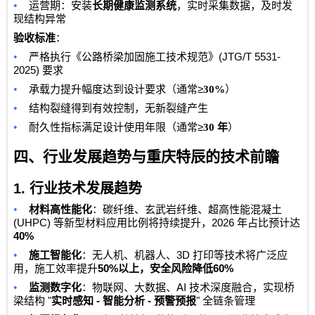
•
运营期：安装
长期健康监测系统
，实时采集数据，及时发
现结构异常
验收标准
：
•
(JTG/T 5531-
严格执行《公路桥梁加固施工技术规范》
2025)
要求
•
≥
承载力提升幅度达到设计要求（通常
30%
）
•
结构裂缝得到有效控制，无新裂缝产生
•
≥
耐久性指标满足设计使用年限（通常
30
年
）
四、行业发展趋势与重庆特辰的技术前瞻
1.
行业技术发展趋势
•
材料高性能化
：碳纤维、玄武岩纤维、超高性能混凝土
(UHPC)
2026
等新型材料应用比例将持续提升，
年占比预计达
40%
•
3D
施工智能化
：无人机、机器人、
打印等技术将广泛应
50%
60%
用，施工效率提升
以上，安全风险降低
•
AI
监测数字化
：物联网、大数据、
技术深度融合，实现桥
"
-
-
"
梁结构
实时感知
智能分析
预警预报
全链条管理