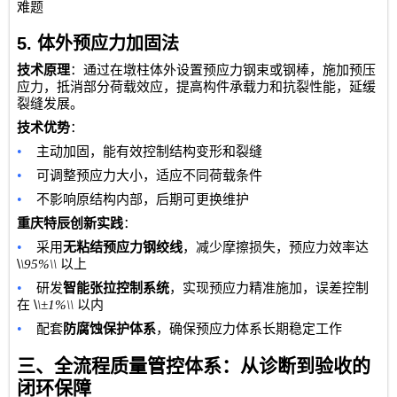
难题
5.
体外预应力加固法
技术原理
：通过在墩柱体外设置预应力钢束或钢棒，施加预压
应力，抵消部分荷载效应，提高构件承载力和抗裂性能，延缓
裂缝发展。
技术优势
：
•
主动加固，能有效控制结构变形和裂缝
•
可调整预应力大小，适应不同荷载条件
•
不影响原结构内部，后期可更换维护
重庆特辰创新实践
：
•
采用
无粘结预应力钢绞线
，减少摩擦损失，预应力效率达
\
\95%\\
以上
•
研发
智能张拉控制系统
，实现预应力精准施加，误差控制
\
在
\±1%\\
以内
•
配套
防腐蚀保护体系
，确保预应力体系长期稳定工作
三、全流程质量管控体系：从诊断到验收的
闭环保障