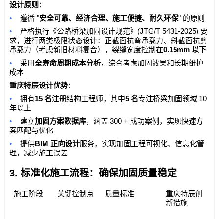
设计原则
：
•
"
"
遵循
安全可靠、经济合理、施工便捷、耐久环保
的原则
•
(JTG/T 5431-2025)
严格执行《公路桥梁加固设计规范》
要
求，进行两类极限状态设计：正截面抗弯承载力、斜截面抗剪
0.15mm
承载力（考虑新旧材料复合），裂缝宽度控制在
以下
•
采用
全寿命周期成本分析
，综合考虑加固效果和长期维护
成本
重庆特辰设计优势
：
•
15
5
10
拥有
名
注册结构工程师，其中
名
专注桥梁加固领域
年以上
•
300 +
建立
加固方案数据库
，涵盖
成功案例，实现快速方
案匹配与优化
•
BIM
提供
正向设计
服务，实现加固工程可视化、信息化管
理，减少施工误差
3.
标准化施工流程：确保加固质量稳定
施工阶段
关键控制点
质量标准
重庆特辰创
新措施