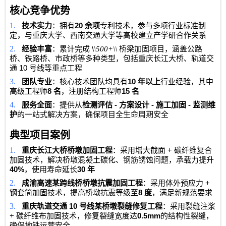
核心竞争优势
1.
20
技术实力
：拥有
余项
专利技术，参与多项行业标准制
定，与重庆大学、西南交通大学等高校建立产学研合作关系
2.
\
经验丰富
：累计完成
\500+\\
桥梁加固项目，涵盖公路
桥、铁路桥、市政桥等多种类型，包括重庆长江大桥、轨道交
10
通
号线等重点工程
3.
10
团队专业
：核心技术团队均具有
年以上
行业经验，其中
8
15
高级工程师
名
，注册结构工程师
名
4.
-
-
-
服务全面
：提供从
检测评估
方案设计
施工加固
监测维
护
的一站式解决方案，确保项目全生命周期安全
典型项目案例
1.
+
重庆长江大桥桥墩加固工程
：采用增大截面
碳纤维复合
加固技术，解决桥墩混凝土碳化、钢筋锈蚀问题，承载力提升
40%
30
，使用寿命延长
年
2.
+
成渝高速某跨线桥桥墩抗震加固工程
：采用体外预应力
8
钢套筒加固技术，提高桥墩抗震等级至
度
，满足新规范要求
3.
10
重庆轨道交通
号线某桥墩裂缝修复工程
：采用裂缝注浆
+
0.5mm
碳纤维布加固技术，修复裂缝宽度达
的结构性裂缝，
确保地铁运营安全