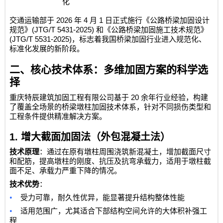
化
2026
4
1
交通运输部于
年
月
日正式施行《公路桥梁加固设计
(JTG/T 5431-2025)
规范》
和《公路桥梁加固施工技术规范》
(JTG/T 5531-2025)
，标志着我国桥梁加固行业进入规范化、
标准化发展的新阶段。
二、核心技术体系：多维加固方案的科学选
择
20
重庆特辰建筑加固工程有限公司
基于
余年行业经验，构建
了覆盖全场景的桥梁墩柱加固技术体系，针对不同损伤类型和
工程条件提供精准解决方案。
1.
增大截面加固法（外包混凝土法）
技术原理
：通过在原有墩柱周围浇筑新混凝土，增加截面尺寸
和配筋，提高墩柱的刚度、抗压及抗弯承载力，适用于墩柱截
面不足、承载力严重下降的情况。
技术优势
：
•
受力可靠，耐久性优异，能显著提升结构整体性能
•
适用范围广，尤其适合下部结构空间允许的大体积补强工
程