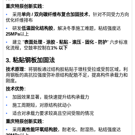
重庆特辰创新实践
：
•
/
采用
单向
双向碳纤维布复合加固技术
，针对不同受力方向
优化纤维排布
•
研发
低温固化结构胶
，解决冬季施工难题，粘结强度达
25MPa
以上
•
"
-
-
-
-
-
"
建立
表面处理
涂胶
粘贴
滚压
固化
防护
六步标准
1%
化流程，空鼓率控制在
以下
3.
粘贴钢板加固法
技术原理
：将钢板通过结构胶粘贴于墩柱受拉或受剪区域，利
用钢板的高抗拉强度弥补原结构配筋不足，提高构件承载力和
刚度。
技术优势
：
•
加固效果显著，能快速提升结构承载力
•
施工周期短，对原结构扰动小
•
适合对承载力要求较高且空间受限的情况
重庆特辰创新实践
：
•
采用
高性能环氧结构胶
，耐老化、耐湿热，粘结强度达