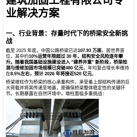
建筑加固工程有限公司
专
业解决方案
一、行业背景：存量时代下的桥梁安全新挑
战
2025
107.93
截至
年底，中国公路桥梁已达
万座
，居世界首
10%
30
位，其中约
运营年限超过
年，结构安全风险逐年攀
"
"
升。随着我国基础设施建设进入
建养并重
新阶段，桥梁检
480
测与维修加固市场规模已突破
亿元
，年均复合增长率维持
8.5%
2026
520
在
左右，预计
年将接近
亿元
。
桥梁墩柱作为桥梁的核心承重构件，承受着上部结构传递的巨
大荷载并将其传递至地基，是确保桥梁整体稳定性的关键环
节。长期暴露在自然环境中，墩柱面临多重挑战：