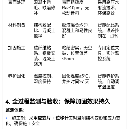
表面处理
混凝土凿
表面粗糙度
采用高压水
Ra≥10μm
毛、缺陷修
，无
射流技术，
补
松动骨料
环保高效
材料制备
结构胶配
胶液混合均匀，
智能配比系
比、混凝土
混凝土和易性良
统，误差控
±1%
搅拌
好
制在
加固施工
碳纤维粘
粘结密实，无空
专用定位夹
贴、钢板安
鼓，位置偏差
具，实时监
≤5mm
装、混凝土
控系统
浇筑
≥5℃
养护固化
温度控制、
固化温度
，
智能养护系
≥7
湿度保持
养护时间
天
统，自动调
节温湿度
4.
全过程监测与验收：保障加固效果持久
监测体系
：
•
+
施工期：采用
应变片
位移计
实时监测结构变形和应力变
化，确保施工安全