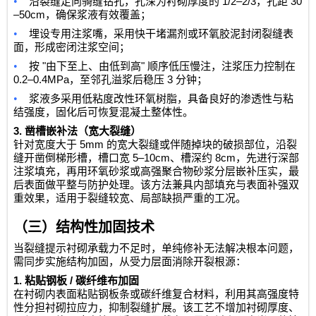
•
1/2–2/3
30
沿裂缝走向骑缝钻孔，孔深为衬砌厚度的
，孔距
–50cm
，确保浆液有效覆盖；
•
埋设专用注浆嘴，采用快干堵漏剂或环氧胶泥封闭裂缝表
面，形成密闭注浆空间；
•
"
"
按
由下至上、由低到高
顺序低压慢注，注浆压力控制在
0.2–0.4MPa
3
，至邻孔溢浆后稳压
分钟；
•
浆液多采用低粘度改性环氧树脂，具备良好的渗透性与粘
结强度，固化后可恢复混凝土整体性。
3.
凿槽嵌补法（宽大裂缝）
5mm
针对宽度大于
的宽大裂缝或伴随掉块的破损部位，沿裂
5–10cm
8cm
缝开凿倒梯形槽，槽口宽
、槽深约
，先进行深部
注浆填充，再用环氧砂浆或高强聚合物砂浆分层嵌补压实，最
后表面做平整与防护处理。该方法兼具内部填充与表面补强双
重效果，适用于裂缝较宽、局部缺损严重的工况。
（三）结构性加固技术
当裂缝提示衬砌承载力不足时，单纯修补无法解决根本问题，
需同步实施结构加固，从受力层面消除开裂根源：
1.
/
粘贴钢板
碳纤维布加固
在衬砌内表面粘贴钢板条或碳纤维复合材料，利用其高强度特
性分担衬砌拉应力，抑制裂缝扩展。该工艺不增加衬砌厚度、