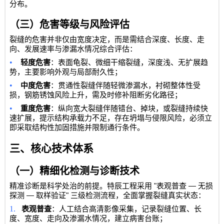
分布。
（三）危害等级与风险评估
裂缝的危害并非仅由宽度决定，而是需结合深度、长度、走
向、发展速率与渗漏水情况综合评估：
•
轻度危害
：表面龟裂、微细干缩裂缝，深度浅、无扩展趋
势，主要影响外观与局部耐久性；
•
中度危害
：贯通性裂缝伴随轻微渗漏水，衬砌整体性受
损，钢筋锈蚀风险上升，需及时修补阻断劣化路径；
•
重度危害
：纵向宽大裂缝伴随错台、掉块，或裂缝持续快
速扩展，提示结构承载力不足，存在坍塌与侵限风险，必须立
即采取结构性加固措施并限制通行条件。
三、核心技术体系
（一）精细化检测与诊断技术
"
—
精准诊断是科学处治的前提。特辰工程采用
表观普查
无损
—
"
探测
取样验证
三级检测流程，全面掌握裂缝真实状态：
1.
表观普查
：人工结合高清影像采集，记录裂缝位置、长
度、宽度、走向及渗漏水情况，建立病害台账；