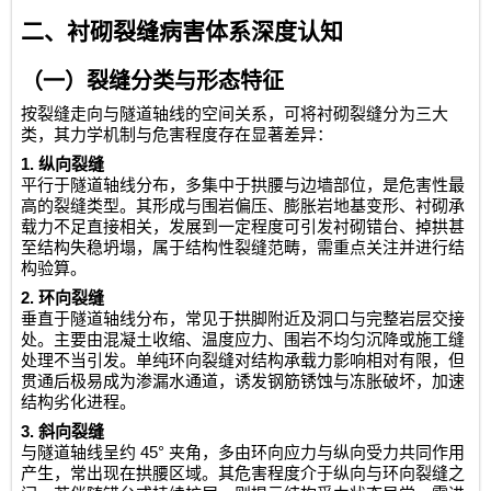
二、衬砌裂缝病害体系深度认知
（一）裂缝分类与形态特征
按裂缝走向与隧道轴线的空间关系，可将衬砌裂缝分为三大
类，其力学机制与危害程度存在显著差异：
1.
纵向裂缝
平行于隧道轴线分布，多集中于拱腰与边墙部位，是危害性最
高的裂缝类型。其形成与围岩偏压、膨胀岩地基变形、衬砌承
载力不足直接相关，发展到一定程度可引发衬砌错台、掉拱甚
至结构失稳坍塌，属于结构性裂缝范畴，需重点关注并进行结
构验算。
2.
环向裂缝
垂直于隧道轴线分布，常见于拱脚附近及洞口与完整岩层交接
处。主要由混凝土收缩、温度应力、围岩不均匀沉降或施工缝
处理不当引发。单纯环向裂缝对结构承载力影响相对有限，但
贯通后极易成为渗漏水通道，诱发钢筋锈蚀与冻胀破坏，加速
结构劣化进程。
3.
斜向裂缝
45°
与隧道轴线呈约
夹角，多由环向应力与纵向受力共同作用
产生，常出现在拱腰区域。其危害程度介于纵向与环向裂缝之