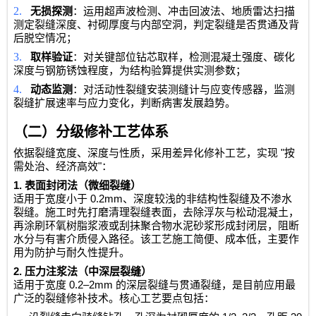
2.
无损探测
：运用超声波检测、冲击回波法、地质雷达扫描
测定裂缝深度、衬砌厚度与内部空洞，判定裂缝是否贯通及背
后脱空情况；
3.
取样验证
：对关键部位钻芯取样，检测混凝土强度、碳化
深度与钢筋锈蚀程度，为结构验算提供实测参数；
4.
动态监测
：对活动性裂缝安装测缝计与应变传感器，监测
裂缝扩展速率与应力变化，判断病害发展趋势。
（二）分级修补工艺体系
"
依据裂缝宽度、深度与性质，采用差异化修补工艺，实现
按
"
需处治、经济高效
：
1.
表面封闭法（微细裂缝）
0.2mm
适用于宽度小于
、深度较浅的非结构性裂缝及不渗水
裂缝。施工时先打磨清理裂缝表面，去除浮灰与松动混凝土，
再涂刷环氧树脂浆液或刮抹聚合物水泥砂浆形成封闭层，阻断
水分与有害介质侵入路径。该工艺施工简便、成本低，主要作
用为防护与耐久性提升。
2.
压力注浆法（中深层裂缝）
0.2–2mm
适用于宽度
的深层裂缝与贯通裂缝，是目前应用最
广泛的裂缝修补技术。核心工艺要点包括：