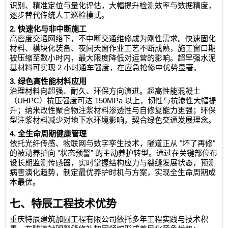
识别、精准定位与量化评估，大幅提升检测效率与数据精度，
逐步替代传统人工巡检模式。
2.
快速化与非中断施工
高密度交通网络下，不中断交通维修成为刚性需求。快速固化
材料、模块化装备、夜间天窗作业工艺不断成熟，施工窗口期
被压缩至数小时内，最大限度降低对运营的影响。超早强水泥
2
基材料可实现
小时通车强度，在应急抢修中优势显著。
3.
绿色高性能材料应用
治理材料向超强、耐久、环保方向演进。超高性能混凝土
UHPC
150MPa
（
）抗压强度可达
以上，韧性与抗渗性大幅提
升；纳米改性聚合物注浆材料渗透性与自修复能力更强；环保
型注浆材料减少对地下水环境影响，契合绿色交通发展理念。
4.
全生命周期健康管理
"
"
依托光纤传感、物联网与数字孪生技术，隧道正从
坏了再修
"
"
的被动养护向
状态预警
的主动养护转型。通过在关键部位布
设长期监测传感器，实时掌握结构应力与裂缝发展状态，预测
病害演化趋势，制定最优养护时机与方案，实现全生命周期成
本最优。
七、特辰工程技术优势
重庆特辰建筑加固工程有限公司
依托多年工程实践与技术积