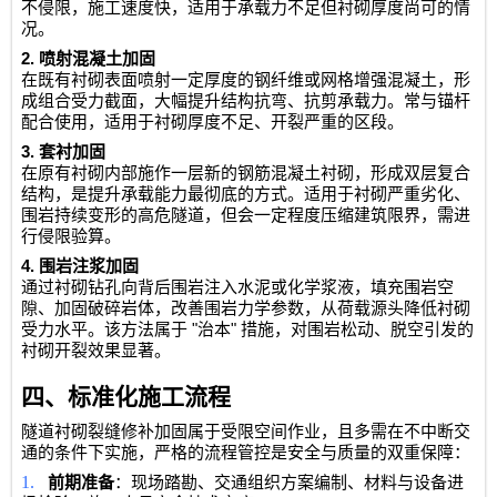
不侵限，施工速度快，适用于承载力不足但衬砌厚度尚可的情
况。
2.
喷射混凝土加固
在既有衬砌表面喷射一定厚度的钢纤维或网格增强混凝土，形
成组合受力截面，大幅提升结构抗弯、抗剪承载力。常与锚杆
配合使用，适用于衬砌厚度不足、开裂严重的区段。
3.
套衬加固
在原有衬砌内部施作一层新的钢筋混凝土衬砌，形成双层复合
结构，是提升承载能力最彻底的方式。适用于衬砌严重劣化、
围岩持续变形的高危隧道，但会一定程度压缩建筑限界，需进
行侵限验算。
4.
围岩注浆加固
通过衬砌钻孔向背后围岩注入水泥或化学浆液，填充围岩空
隙、加固破碎岩体，改善围岩力学参数，从荷载源头降低衬砌
"
"
受力水平。该方法属于
治本
措施，对围岩松动、脱空引发的
衬砌开裂效果显著。
四、标准化施工流程
隧道衬砌裂缝修补加固属于受限空间作业，且多需在不中断交
通的条件下实施，严格的流程管控是安全与质量的双重保障：
1.
前期准备
：现场踏勘、交通组织方案编制、材料与设备进