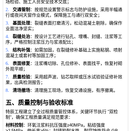
场检验、施工人员安全技术交底；
2.
交通管制
：按规范设置警示标志与防护设施，采用半幅通
行或夜间天窗作业模式，保障施工与通行双安全；
3.
基面处理
：裂缝表面打磨清污，松动混凝土剔除，确保作
业面洁净坚实；
4.
裂缝处治
：按设计工艺进行钻孔、埋嘴、封缝、注浆等工
序，严格控制注浆压力与浆液配比；
5.
结构补强
：如需加固，在裂缝修补基础上实施粘钢、喷射
混凝土或套衬等加固工序；
6.
表面修复
：注浆嘴切除、孔位修补、表面找平，恢复衬砌
外观平顺；
7.
质量检验
：采用超声波、钻芯取样或压水试验验证修补效
果，出具检测报告；
8.
清场撤场
：清理施工现场，恢复交通设施，有序撤离。
五、质量控制与验收标准
"
特辰工程建立了全过程质量管控体系，关键环节执行
双检
"
制
，确保工程质量满足规范要求：
≥40MPa
材料控制
：环氧注浆料抗压强度
，粘结强度
≥2.5MPa
≥5%
GB
，伸长率
；封缝胶耐水性、耐腐蚀性符合