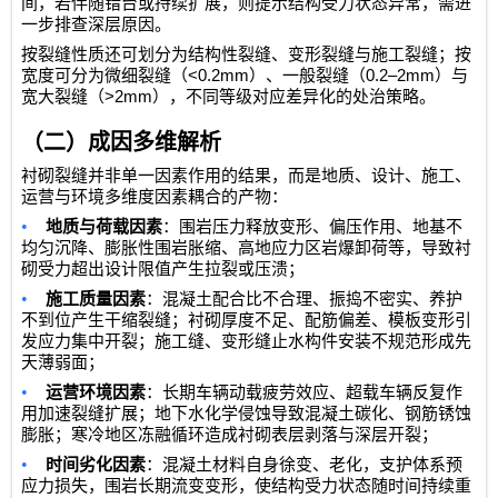
间，若伴随错台或持续扩展，则提示结构受力状态异常，需进
一步排查深层原因。
按裂缝性质还可划分为结构性裂缝、变形裂缝与施工裂缝；按
<0.2mm
0.2–2mm
宽度可分为微细裂缝（
）、一般裂缝（
）与
>2mm
宽大裂缝（
），不同等级对应差异化的处治策略。
（二）成因多维解析
衬砌裂缝并非单一因素作用的结果，而是地质、设计、施工、
运营与环境多维度因素耦合的产物：
•
地质与荷载因素
：围岩压力释放变形、偏压作用、地基不
均匀沉降、膨胀性围岩胀缩、高地应力区岩爆卸荷等，导致衬
砌受力超出设计限值产生拉裂或压溃；
•
施工质量因素
：混凝土配合比不合理、振捣不密实、养护
不到位产生干缩裂缝；衬砌厚度不足、配筋偏差、模板变形引
发应力集中开裂；施工缝、变形缝止水构件安装不规范形成先
天薄弱面；
•
运营环境因素
：长期车辆动载疲劳效应、超载车辆反复作
用加速裂缝扩展；地下水化学侵蚀导致混凝土碳化、钢筋锈蚀
膨胀；寒冷地区冻融循环造成衬砌表层剥落与深层开裂；
•
时间劣化因素
：混凝土材料自身徐变、老化，支护体系预
应力损失，围岩长期流变变形，使结构受力状态随时间持续重