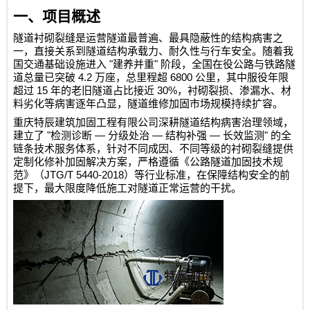
一、项目概述
隧道衬砌裂缝是运营隧道最普遍、最具隐蔽性的结构病害之
一，直接关系到隧道结构承载力、耐久性与行车安全。随着我
"
"
国交通基础设施进入
建养并重
阶段，全国在役公路与铁路隧
4.2
6800
道总量已突破
万座，总里程超
公里，其中服役年限
15
30%
超过
年的老旧隧道占比接近
，衬砌裂损、渗漏水、材
料劣化等病害逐年凸显，隧道维修加固市场规模持续扩容。
重庆特辰建筑加固工程有限公司
深耕隧道结构病害治理领域，
"
—
—
—
"
建立了
检测诊断
分级处治
结构补强
长效监测
的全
链条技术服务体系，针对不同成因、不同等级的衬砌裂缝提供
定制化修补加固解决方案，严格遵循《公路隧道加固技术规
JTG/T 5440-2018
范》（
）等行业标准，在保障结构安全的前
提下，最大限度降低施工对隧道正常运营的干扰。