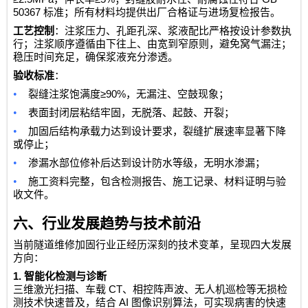
50367
标准；所有材料均提供出厂合格证与进场复检报告。
工艺控制
：注浆压力、孔距孔深、浆液配比严格按设计参数执
行；注浆顺序遵循由下往上、由宽到窄原则，避免窝气漏注；
稳压时间充足，确保浆液充分渗透。
验收标准
：
•
≥90%
裂缝注浆饱满度
，无漏注、空鼓现象；
•
表面封闭层粘结牢固，无脱落、起鼓、开裂；
•
加固后结构承载力达到设计要求，裂缝扩展速率显著下降
或停止；
•
渗漏水部位修补后达到设计防水等级，无明水渗漏；
•
施工资料完整，包含检测报告、施工记录、材料证明与验
收文件。
六、行业发展趋势与技术前沿
当前隧道维修加固行业正经历深刻的技术变革，呈现四大发展
方向：
1.
智能化检测与诊断
CT
三维激光扫描、车载
、相控阵声波、无人机巡检等无损检
AI
测技术快速普及，结合
图像识别算法，可实现病害的快速