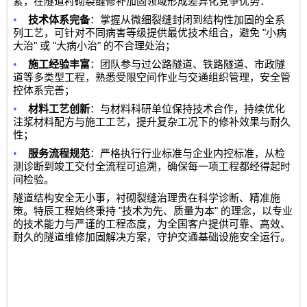
累，在隧道衬砌裂缝修补加固领域形成差异化竞争优势：
•
技术体系完备
：掌握从微细裂缝封闭到结构性加固的全系
"
列工艺，可针对不同病害等级提供最优技术组合，避免
小病
"
"
"
大治
或
大病小治
的不合理处治；
•
施工经验丰富
：团队参与过公路隧道、铁路隧道、市政隧
道等多类型工程，熟悉受限空间作业与交通组织管理，安全管
控体系完善；
•
材料工艺创新
：与材料科研单位保持技术合作，持续优化
注浆材料配方与施工工艺，提升复杂工况下的修补效果与耐久
性；
•
服务流程规范
：严格执行行业标准与企业内控标准，从检
测诊断到竣工交付全流程可追溯，确保每一项工程都经得起时
间检验。
隧道结构安全无小事，衬砌裂缝治理贵在科学诊断、精准施
"
"
策。特辰工程始终秉持
技术为先、质量为本
的理念，以专业
的技术能力与严谨的工程态度，为全国客户提供可靠、高效、
耐久的隧道维修加固解决方案，守护交通基础设施安全运行。