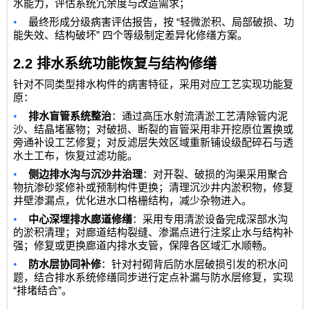
水能力，评估系统冗余度与改造需求；
•
“
最终形成分级病害评估报告，按
轻微淤积、局部破损、功
”
能失效、结构破坏
四个等级制定差异化修缮方案。
2.2
排水系统功能恢复与结构修缮
针对不同类型排水构件的病害特征，采用对应工艺实现功能复
原：
•
排水盲管系统整治
：通过高压水射流清淤工艺清除管内泥
沙、结晶堵塞物；对破损、断裂的盲管采用非开挖原位置换或
旁通补设工艺修复；对反滤层失效区域重新铺设级配碎石与透
水土工布，恢复过滤功能。
•
侧边排水沟与沉沙井治理
：对开裂、破损的沟渠采用聚合
物抗渗砂浆修补或预制构件更换；清理沉沙井内淤积物，修复
井壁渗漏点，优化进水口格栅结构，减少杂物进入。
•
中心深埋排水廊道修缮
：采用专用清淤设备完成深部水沟
的淤积清理；对廊道结构裂缝、渗漏点进行注浆止水与结构补
强；修复或更换廊道内排水支管，保障各区域汇水顺畅。
•
防水层协同补修
：针对衬砌背后防水层破损引发的积水问
题，结合排水系统修缮同步进行定点补漏与防水层修复，实现
“
”
排堵结合
。