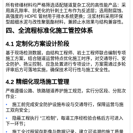
所有修缮材料均严格筛选适配隧道复杂工况的高性能产品：采
用高孔隙率、抗老化的针刺土工布作为反滤层；选用耐腐蚀、
HDPE
高强度的
管材用于排水系统更换；注浆材料采用环保
型超细水泥与改性聚氨酯材料，兼顾止水效果与结构兼容性。
四、全流程标准化施工管控体系
4.1
定制化方案设计阶段
基于现场检测数据，由结构工程师、岩土工程师联合编制专项
施工方案，结合隧道运营特点优化施工时序，对交通导行、安
全防护、扬尘控制、应急处置进行专项设计，方案需通过多轮
评审后方可落地实施，确保技术可行性与施工安全性。
4.2
精细化现场施工管理
严格遵循公路、铁路隧道养护施工规范，实行分区段、分批次
作业：
•
施工前完成安全防护设施布设与交通导行，保障运营与施
工双向安全；
•
“
”
隐蔽工程执行
三检制
，每道工序经检验合格后方可进入
下一环节；
•
施工全过程留存影像与数据记录，建立可追溯的施工质量