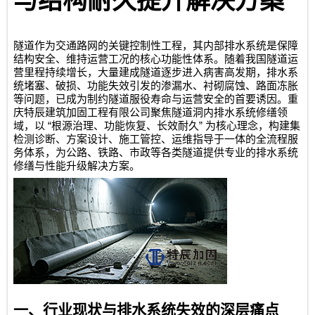
与结构耐久提升解决方案
隧道作为交通路网的关键控制性工程，其内部排水系统是保障
结构安全、维持运营工况的核心功能性体系。随着我国隧道运
营里程持续增长，大量建成隧道逐步进入病害高发期，排水系
统堵塞、破损、功能失效引发的渗漏水、衬砌腐蚀、路面冻胀
等问题，已成为制约隧道服役寿命与运营安全的首要诱因。
重
庆特辰建筑加固工程有限公司
聚焦隧道洞内排水系统修缮领
“
”
域，以
根源治理、功能恢复、长效耐久
为核心理念，构建集
检测诊断、方案设计、施工管控、运维指导于一体的全流程服
务体系，为公路、铁路、市政等各类隧道提供专业的排水系统
修缮与性能升级解决方案。
一、行业现状与排水系统失效的深层痛点