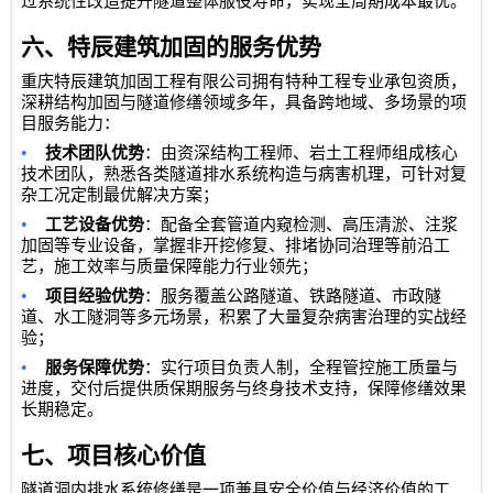
过系统性改造提升隧道整体服役寿命，实现全周期成本最优。
六、特辰建筑加固的服务优势
重庆特辰建筑加固工程有限公司
拥有特种工程专业承包资质，
深耕结构加固与隧道修缮领域多年，具备跨地域、多场景的项
目服务能力：
•
技术团队优势
：由资深结构工程师、岩土工程师组成核心
技术团队，熟悉各类隧道排水系统构造与病害机理，可针对复
杂工况定制最优解决方案；
•
工艺设备优势
：配备全套管道内窥检测、高压清淤、注浆
加固等专业设备，掌握非开挖修复、排堵协同治理等前沿工
艺，施工效率与质量保障能力行业领先；
•
项目经验优势
：服务覆盖公路隧道、铁路隧道、市政隧
道、水工隧洞等多元场景，积累了大量复杂病害治理的实战经
验；
•
服务保障优势
：实行项目负责人制，全程管控施工质量与
进度，交付后提供质保期服务与终身技术支持，保障修缮效果
长期稳定。
七、项目核心价值
隧道洞内排水系统修缮是一项兼具安全价值与经济价值的工