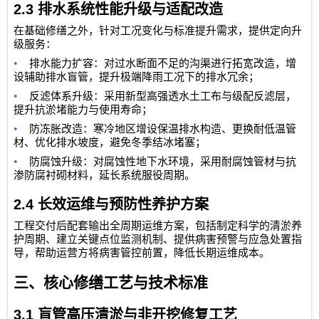
2.3
排水系统性能升级与适配改造
在基础修缮之外，针对工况变化与标准提升需求，提供定向升
级服务：
•
排水能力扩容：对过水断面不足的沟渠进行拓宽改造，增
设辅助排水盲管，提升极端降雨工况下的排水冗余；
•
反滤体系升级：采用新型高强透水土工布与级配反滤层，
提升抗淤堵能力与使用寿命；
•
防冻胀改造：寒冷地区增设保温排水构造、更换耐低温管
材、优化排水坡度，避免冬季结冰堵塞；
•
防腐蚀升级：对腐蚀性地下水环境，采用耐腐蚀管材与抗
渗防腐衬砌材料，延长系统服役周期。
2.4
长效运维与预防性养护方案
工程交付后配套输出全周期运维方案，包括制定科学的清淤养
护周期、建立关键点位监测机制、提供病害预警与应急处置指
导，帮助运营方将病害管控前置，降低长期运维成本。
三、核心修缮工艺与技术标准
3.1
盲管高压清淤与非开挖修复工艺