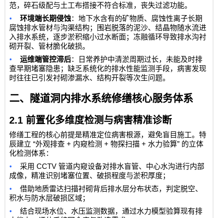
范，碎石级配与土工布搭接不符合标准，丧失过滤功能。
•
环境端长期侵蚀
：地下水含有的矿物质、腐蚀性离子长期
腐蚀排水管材与沟渠结构；围岩脱落的泥沙、结晶物随水流进
入排水系统，逐步淤积缩小过水断面；冻融循环导致排水沟衬
砌开裂、管材脆化破损。
•
运维端管控滞后
：日常养护中清淤周期过长，未能及时排
查早期堵塞隐患；缺乏系统化的排水性能监测手段，病害发现
时往往已引发衬砌渗漏水、结构开裂等次生问题。
二、隧道洞内排水系统修缮核心服务体系
2.1
前置化多维度检测与病害精准诊断
修缮工程的核心前提是精准定位病害根源，避免盲目施工。特
“
+
+
+
”
辰建立
外观排查
内窥检测
物探扫描
水力验算
的立体
化检测体系：
•
CCTV
采用
管道内窥设备对排水盲管、中心水沟进行内部
成像，精准识别堵塞位置、破损程度与淤积厚度；
•
借助地质雷达扫描衬砌背后排水层分布状态，判定脱空、
积水与防水层破损区域；
•
结合现场水位、水压监测数据，通过水力模型验算现有排