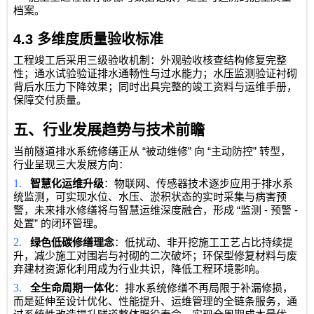
档案。
4.3
多维度质量验收标准
工程竣工后采用三级验收机制：外观验收核查结构修复完整
性；通水试验验证排水通畅性与过水能力；水压监测验证衬砌
背后水压力下降效果；同时出具完整的竣工资料与运维手册，
保障交付质量。
五、行业发展趋势与技术前瞻
“
”
“
”
当前隧道排水系统修缮正从
被动维修
向
主动防控
转型，
行业呈现三大发展方向：
1.
智慧化运维升级
：物联网、传感器技术逐步应用于排水系
统监测，可实现水位、水压、淤积状态的实时采集与病害预
“
-
-
警，未来排水修缮将与智慧运维深度融合，形成
监测
预警
”
处置
的闭环管理。
2.
绿色低碳修缮理念
：低扰动、非开挖施工工艺占比持续提
升，减少施工对围岩与衬砌的二次破坏；环保型修复材料与废
弃建材资源化利用成为行业共识，降低工程环境影响。
3.
全生命周期一体化
：排水系统修缮不再局限于补漏修损，
而是延伸至设计优化、性能提升、运维管理的全链条服务，通