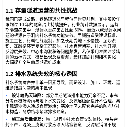
1.1
存量隧道运营的共性挑战
我国已建成公路、铁路隧道总里程位居世界前列，其中服役年
10
限超过
年的隧道占比持续提升。行业统计数据显示，运营
60%
期隧道病害中，渗漏水类病害占比超
，而近八成渗漏水问
题的根源在于洞内排水系统功能失效。早期隧道受建设标准、
施工工艺、材料性能限制，加之长期受地下水侵蚀、泥沙淤
积、冻融循环等复杂工况影响，排水盲管堵塞、排水沟开裂、
反滤层失效、中心水沟淤积等问题频发，若仅采用表面注浆堵
漏的治标方式，极易出现反复渗漏，最终加剧衬砌结构劣化，
大幅提升全生命周期运维成本。
1.2
排水系统失效的核心诱因
排水系统病害并非单一因素导致，而是设计、施工、环境、运
维多维度问题的集中显现：
•
设计端先天缺陷
：部分早期隧道排水能力冗余不足，未充
分考虑极端降雨与地下水文变化；反滤层级配设计不合理，易
出现泥沙渗入造成盲管淤堵；寒冷地区未配套完善的防冻胀排
水构造，冬季结冰堵塞排水通道。
•
施工端质量偏差
：施工过程中排水盲管安装偏移、接头密
封不严，混凝土浇筑时浆液渗入堵塞管道；反滤层铺设不规