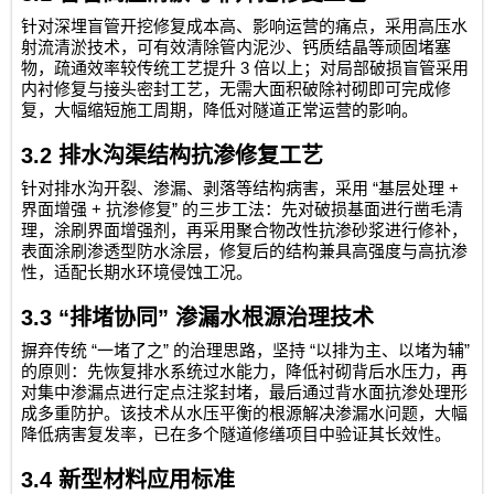
针对深埋盲管开挖修复成本高、影响运营的痛点，采用高压水
射流清淤技术，可有效清除管内泥沙、钙质结晶等顽固堵塞
3
物，疏通效率较传统工艺提升
倍以上；对局部破损盲管采用
内衬修复与接头密封工艺，无需大面积破除衬砌即可完成修
复，大幅缩短施工周期，降低对隧道正常运营的影响。
3.2
排水沟渠结构抗渗修复工艺
“
+
针对排水沟开裂、渗漏、剥落等结构病害，采用
基层处理
+
”
界面增强
抗渗修复
的三步工法：先对破损基面进行凿毛清
理，涂刷界面增强剂，再采用聚合物改性抗渗砂浆进行修补，
表面涂刷渗透型防水涂层，修复后的结构兼具高强度与高抗渗
性，适配长期水环境侵蚀工况。
3.3 “
排堵协同
”
渗漏水根源治理技术
“
”
“
”
摒弃传统
一堵了之
的治理思路，坚持
以排为主、以堵为辅
的原则：先恢复排水系统过水能力，降低衬砌背后水压力，再
对集中渗漏点进行定点注浆封堵，最后通过背水面抗渗处理形
成多重防护。该技术从水压平衡的根源解决渗漏水问题，大幅
降低病害复发率，已在多个隧道修缮项目中验证其长效性。
3.4
新型材料应用标准