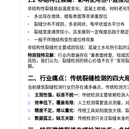
1.2
非结构性裂缝：影响使用但不直接
非结构性裂缝是由温度变化、混凝土收缩、材料老化
•
多出现在墙体、楼板表面等非承重部位
•
裂缝分布不规则，多呈网状、龟甲状或水平分布
•
裂缝宽度通常较小，且发展到一定程度后趋于稳定
•
一般不伴随结构变形或位移现象
非结构性裂缝的主要成因包括：混凝土水化热引起的
"
特辰独特见解
：行业内普遍存在
重表面修复、轻成
"
风险。我们认为，裂缝检测的核心价值不在于
发现
据。
二、行业痛点：传统裂缝检测的四大
当前建筑裂缝检测行业仍存在诸多痛点，传统检测方
1.
主观性强，标准不统一
：传统检测主要依赖检测
2.
效率低下，覆盖有限
：人工检测需要逐点测量，
3.
精度不足，难以量化
：传统工具如刻度放大镜、
4.
数据孤立，缺乏关联
：传统检测只关注裂缝本身