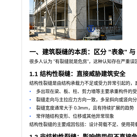
一、建筑裂缝的本质：区分
"
表象
"
与
"
"
很多人认为
有裂缝就是危房
，这种认知存在严重误
1.1
结构性裂缝：直接威胁建筑安全
结构性裂缝是由结构承载力不足或受力异常引起的，
•
多出现在梁、板、柱、剪力墙等主要承重构件的受
•
裂缝走向与主拉应力方向一致，多呈斜向或竖向分
•
0.3mm
裂缝宽度通常大于
，且有持续扩展的趋势
•
常伴随结构变形、位移或其他异常现象
结构性裂缝的主要成因包括：设计荷载不足、使用荷