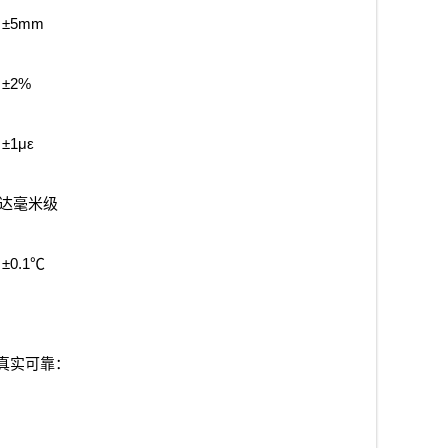
±5mm
±2%
±1με
达毫米级
±0.1℃
真实可靠：