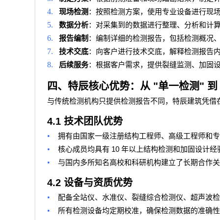
4.
现场检测
：按照检测方案，使用专业设备进行现
5.
数据分析
：对采集到的数据进行整理、分析和计
6.
报告编制
：编制详细的检测报告，包括检测概况
7.
技术交底
：向客户进行技术交底，解释检测报告
8.
后续服务
：根据客户需求，提供裂缝监测、加固
四、特辰核心优势：从
"
单一检测
"
到
与传统检测机构只提供检测报告不同，特辰建筑凭借
4.1
技术团队优势
•
拥有由国家一级注册结构工程师、高级工程师和专
•
10
核心成员均具有
年以上结构检测和加固设计经
•
与国内多所知名高校和科研机构建立了长期合作关
4.2
设备与资质优势
•
配备全站仪、水准仪、裂缝综合检测仪、超声波检
•
所有检测设备均定期校准，确保检测数据的准确性