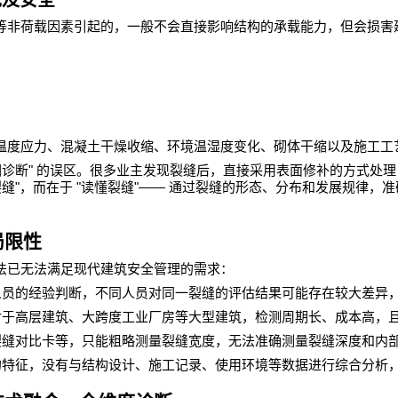
危及安全
等非荷载因素引起的，一般不会直接影响结构的承载能力，但会损害
温度应力、混凝土干燥收缩、环境温湿度变化、砌体干缩以及施工工
"
因诊断
的误区。很多业主发现裂缝后，直接采用表面修补的方式处理
"
"
"——
裂缝
，而在于
读懂裂缝
通过裂缝的形态、分布和发展规律，准
局限性
法已无法满足现代建筑安全管理的需求：
人员的经验判断，不同人员对同一裂缝的评估结果可能存在较大差异
对于高层建筑、大跨度工业厂房等大型建筑，检测周期长、成本高，
裂缝对比卡等，只能粗略测量裂缝宽度，无法准确测量裂缝深度和内
的特征，没有与结构设计、施工记录、使用环境等数据进行综合分析