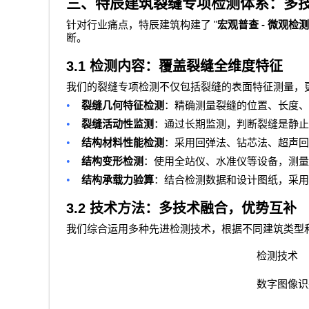
三、特辰建筑裂缝专项检测体系：多
"
-
针对行业痛点，特辰建筑构建了
宏观普查
微观检测
断。
3.1
检测内容：覆盖裂缝全维度特征
我们的裂缝专项检测不仅包括裂缝的表面特征测量，
•
裂缝几何特征检测
：精确测量裂缝的位置、长度、
•
裂缝活动性监测
：通过长期监测，判断裂缝是静止
•
结构材料性能检测
：采用回弹法、钻芯法、超声回
•
结构变形检测
：使用全站仪、水准仪等设备，测量
•
结构承载力验算
：结合检测数据和设计图纸，采用
3.2
技术方法：多技术融合，优势互补
我们综合运用多种先进检测技术，根据不同建筑类型
检测技术
数字图像识