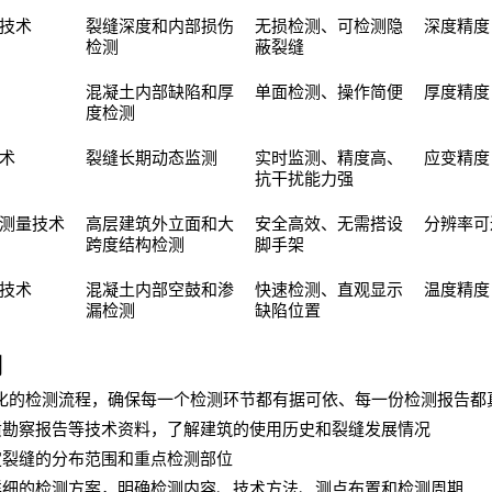
技术
裂缝深度和内部损伤
无损检测、可检测隐
深度精度
检测
蔽裂缝
混凝土内部缺陷和厚
单面检测、操作简便
厚度精度
度检测
术
裂缝长期动态监测
实时监测、精度高、
应变精度
抗干扰能力强
测量技术
高层建筑外立面和大
安全高效、无需搭设
分辨率可
跨度结构检测
脚手架
技术
混凝土内部空鼓和渗
快速检测、直观显示
温度精度
漏检测
缺陷位置
溯
化的检测流程，确保每一个检测环节都有据可依、每一份检测报告都
质勘察报告等技术资料，了解建筑的使用历史和裂缝发展情况
定裂缝的分布范围和重点检测部位
详细的检测方案，明确检测内容、技术方法、测点布置和检测周期