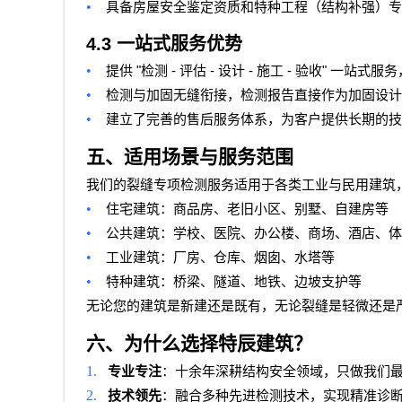
•
具备房屋安全鉴定资质和特种工程（结构补强）专
4.3
一站式服务优势
•
"
-
-
-
-
"
提供
检测
评估
设计
施工
验收
一站式服务
•
检测与加固无缝衔接，检测报告直接作为加固设计
•
建立了完善的售后服务体系，为客户提供长期的技
五、适用场景与服务范围
我们的裂缝专项检测服务适用于各类工业与民用建筑
•
住宅建筑：商品房、老旧小区、别墅、自建房等
•
公共建筑：学校、医院、办公楼、商场、酒店、体
•
工业建筑：厂房、仓库、烟囱、水塔等
•
特种建筑：桥梁、隧道、地铁、边坡支护等
无论您的建筑是新建还是既有，无论裂缝是轻微还是
六、为什么选择特辰建筑？
1.
专业专注
：十余年深耕结构安全领域，只做我们
2.
技术领先
：融合多种先进检测技术，实现精准诊