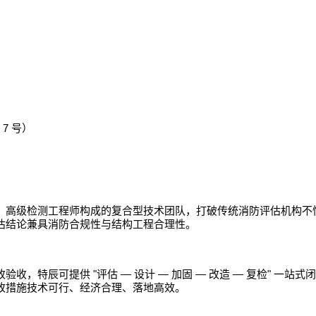
7
号）
、高级检测工程师构成的复合型技术团队，打破传统消防评估机构不
估结论兼具消防合规性与结构工程合理性。
"
—
—
—
—
"
改验收，特辰可提供
评估
设计
加固
改造
复检
一站式闭
改措施技术可行、经济合理、落地高效。