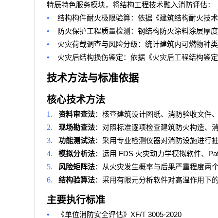
特辰特色服务模块，将结构工程技术融入消防评估：
•
结构构件耐火极限验算：依据《建筑结构耐火技术
•
防火保护工程质量检测：钢结构防火涂料涂层厚度
•
火灾荷载调查与风险分级：统计建筑内可燃物种类
•
火灾后结构损伤鉴定：依据《火灾后工程结构鉴定
技术方法与标准依据
核心技术方法
1.
资料审查法
：核查建筑设计图纸、消防验收文件
2.
现场勘查法
：对照标准逐项检查建筑防火构造、
3.
功能测试法
：采用专业检测仪器对消防设施进行
4.
FDS
Pa
模拟分析法
：运用
火灾动力学模拟软件、
5.
风险矩阵法
：从火灾发生概率与后果严重程度两
6.
结构验算法
：采用有限元分析软件对高温作用下
主要执行标准
•
XF/T 3005-2020
《单位消防安全评估》