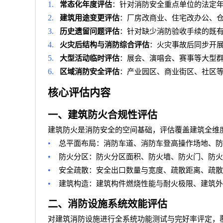
1.
常态化年度评估
：针对消防安全重点单位的法定
2.
建筑用途变更评估
：厂房改商业、住宅改办公、
3.
历史遗留问题评估
：针对缺少消防验收手续的既
4.
火灾后结构与消防综合评估
：火灾事故后同步开
5.
大型活动临时评估
：展会、演唱会、赛事等大型
6.
区域消防安全评估
：产业园区、商业街区、社区
核心评估内容
一、建筑防火合规性评估
建筑防火是消防安全的空间基础，评估覆盖建筑全维
•
总平面布局：消防车道、消防车登高操作场地、防
•
防火分区：防火分区面积、防火墙、防火门、防火
•
安全疏散：安全出口数量与宽度、疏散距离、疏散
•
建筑构造：建筑构件燃烧性能与耐火极限、建筑外
二、消防设施系统效能评估
对建筑消防设施进行全系统功能测试与完好率评定，