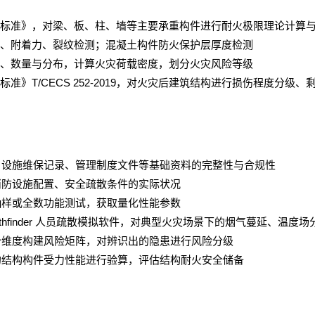
标准》，对梁、板、柱、墙等主要承重构件进行耐火极限理论计算
、附着力、裂纹检测；混凝土构件防火保护层厚度检测
、数量与分布，计算火灾荷载密度，划分火灾风险等级
T/CECS 252-2019
标准》
，对火灾后建筑结构进行损伤程度分级、
、设施维保记录、管理制度文件等基础资料的完整性与合规性
消防设施配置、安全疏散条件的实际状况
抽样或全数功能测试，获取量化性能参数
thfinder
人员疏散模拟软件，对典型火灾场景下的烟气蔓延、温度场
个维度构建风险矩阵，对辨识出的隐患进行风险分级
的结构构件受力性能进行验算，评估结构耐火安全储备