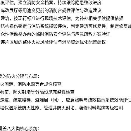
年度评估，建立消防安全档案，持续跟踪隐患整改进度
仓库改展厅等用途变更前的消防合规性评估与改造建议
有建筑，按现行标准进行现场技术评估，为补办相关手续提供依据
展结构损伤鉴定与消防系统损毁评估，判定建筑可修复性，制定修复
群众性活动举办前的临时消防安全评估与应急疏散方案验证
等连片区域的整体火灾风险评估与消防资源优化配置建议
度的防火分隔与布局：
火间距、消防水源等合规性核查
卷帘、防火封堵等分隔设施完整性检查
走道、疏散楼梯、避难层（间）、应急照明与疏散指示系统效能评
墙保温系统防火性能、管道井防火封堵、装修材料燃烧等级检测
覆盖八大类核心系统：