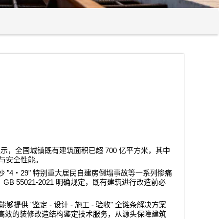
700
显示，全国城镇既有建筑面积已超
亿平方米，其中
与安全性能。
"4
29"
沙
・
特别重大居民自建房倒塌事故等一系列惨痛
GB 55021-2021
》
明确规定，既有建筑进行改造前必
"
-
-
-
"
能够提供
鉴定
设计
施工
验收
全链条解决方案
高效的装修改造结构鉴定技术服务，从源头保障建筑