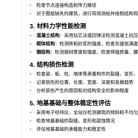
•
检查节点连接构造和传力路径
•
对于图纸缺失的建筑，进行现场测绘并绘制结构现
3.
材料力学性能检测
•
混凝土结构
：采用钻芯法或回弹法检测混凝土抗压
•
砌体结构
：检测砖和砂浆的强度，检查灰缝饱满度
•
钢结构
：检测钢材厚度和强度，检查焊缝质量、螺
4.
结构损伤检测
•
检查梁、板、柱、墙体等承重构件的裂缝、变形、
•
记录损伤的位置、长度、宽度、深度和发展趋势
•
分析损伤产生的原因和对结构安全的影响程度
5.
地基基础与整体稳定性评估
•
采用电子经纬仪、全站仪检测建筑的倾斜和不均匀
•
检查地基基础的裂缝、变形和腐蚀情况
•
评估地基基础的承载能力和稳定性