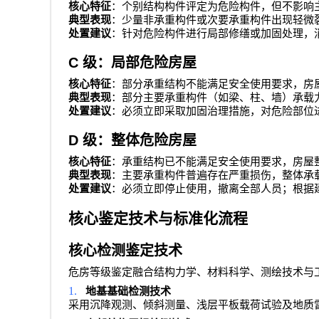
核心特征
：个别结构构件评定为危险构件，但不影响
典型表现
：少量非承重构件或次要承重构件出现轻微
处置建议
：针对危险构件进行局部修缮或加固处理，
C
级：局部危险房屋
核心特征
：部分承重结构不能满足安全使用要求，房
典型表现
：部分主要承重构件（如梁、柱、墙）承载
处置建议
：必须立即采取加固治理措施，对危险部位
D
级：整体危险房屋
核心特征
：承重结构已不能满足安全使用要求，房屋
典型表现
：主要承重构件普遍存在严重损伤，整体承
处置建议
：必须立即停止使用，撤离全部人员；根据
核心鉴定技术与标准化流程
核心检测鉴定技术
危房等级鉴定融合结构力学、材料科学、测绘技术与
1.
地基基础检测技术
采用沉降观测、倾斜测量、浅层平板载荷试验及地质