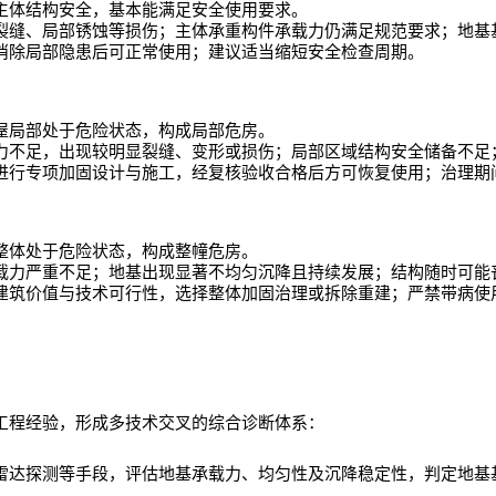
主体结构安全，基本能满足安全使用要求。
裂缝、局部锈蚀等损伤；主体承重构件承载力仍满足规范要求；地基
消除局部隐患后可正常使用；建议适当缩短安全检查周期。
屋局部处于危险状态，构成局部危房。
力不足，出现较明显裂缝、变形或损伤；局部区域结构安全储备不足
进行专项加固设计与施工，经复核验收合格后方可恢复使用；治理期
整体处于危险状态，构成整幢危房。
载力严重不足；地基出现显著不均匀沉降且持续发展；结构随时可能
建筑价值与技术可行性，选择整体加固治理或拆除重建；严禁带病使
工程经验，形成多技术交叉的综合诊断体系：
雷达探测等手段，评估地基承载力、均匀性及沉降稳定性，判定地基