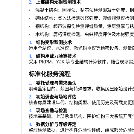
2.
上部结构无损检测技术
•
混凝土结构：回弹法、钻芯法检测混凝土强度，钢
•
砌体结构：贯入法检测砂浆强度，裂缝观测仪检测
•
钢结构：超声波探伤检测焊缝质量，涂层测厚与锈
•
木结构：腐朽深度检测、虫蛀程度评估及木材强度
3.
结构变形监测技术
运用全站仪、水准仪、激光铅垂仪等精密设备，测量
4.
结构承载力验算技术
PKPM
YJK
采用
、
等专业结构计算软件，结合现场实
标准化服务流程
1.
委托受理与需求确认
明确鉴定目的、范围与特殊要求，收集房屋原始设计
2.
初始调查与场地评估
核查房屋建设年代、结构类型、使用历史及荷载变更
3.
现场查勘与检测
按地基基础、上部承重结构、围护结构三大系统开展
4.
数据分析与等级评定
整理检测数据，进行构件危险性评级、组成部分危险