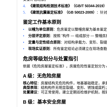
4.
GB/T 50344-2019
《建筑结构检测技术标准》（
）
5.
GB 50023-2009
《建筑抗震鉴定标准》（
）
：针
鉴定工作基本原则
•
以幢为单位原则
：危房鉴定以整幢房屋为基本鉴定
•
"
—
—
分层评定原则
：按照
构件
组成部分
整幢房
•
定量与定性结合原则
：对结构承载力、变形、裂缝
•
现场实证原则
：所有鉴定结论必须建立在现场查勘
危房等级划分与处置指引
依据《危险房屋鉴定标准》，房屋危险性鉴定划分为
A
级：无危险房屋
核心特征
：房屋结构无危险构件，地基基础稳定，承
典型表现
：结构构件无明显裂缝、变形、锈蚀或腐朽
处置建议
：可正常使用，建立定期巡检维护机制，按
B
级：基本安全房屋