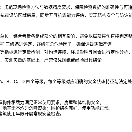
：规范现场检测方法与数据精度要求，保障检测数据的准确性与可
对抗震设防区域房屋，同步开展抗震能力评估，实现结构安全与防灾
单位，综合考量各组成部分的相互影响，避免以局部损伤直接判定
"
屋
三级递进评定，逐级汇总危险因子，确保评级逻辑严谨。
等指标进行定量检测，对构造连接、环境影响等因素进行定性分析
、实测实量的基础上，严禁仅凭图纸或经验出具结论。
A
B
C
D
、
、
、
四个等级，每个等级对应明确的安全状态特征与法定处
重构件承载力满足正常使用要求，房屋整体结构安全。
；地基无不均匀沉降迹象；围护结构完好，使用功能正常。
建筑使用年限开展常规安全检查。