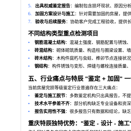
5.
出具权威鉴定报告
：编制包含损坏现状、原因分
6.
加固方案设计与施工
：针对需要加固的房屋，提
7.
验收与后续服务
：协助客户完成工程验收，提供
不同结构类型重点检测项目
•
钢筋混凝土结构
：混凝土强度、钢筋配置与锈蚀、
•
砖混结构
：砌体砌筑质量、构造柱与圈梁设置、墙
•
砖木结构
：木构件腐朽与虫蛀、榫卯节点连接状况
•
钢结构
：构件锈蚀与变形、焊缝与螺栓连接质量、
五、行业痛点与特辰
"
鉴定
+
加固
"
一
当前房屋完损等级鉴定行业普遍存在三大痛点：
•
鉴定与施工脱节
：多数鉴定机构只出具报告，不
•
技术水平参差不齐
：部分机构缺乏专业设备和资深
•
报告实用性不强
：很多报告只有数据和结论，缺乏
重庆特辰独特优势：
"
鉴定
-
设计
-
施工