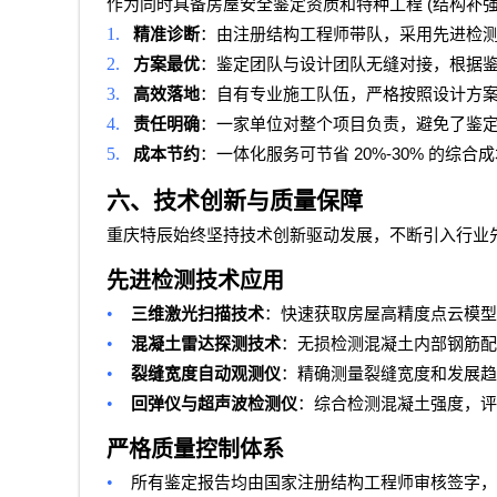
(
作为同时具备房屋安全鉴定资质和特种工程
结构补
1.
精准诊断
：由注册结构工程师带队，采用先进检
2.
方案最优
：鉴定团队与设计团队无缝对接，根据
3.
高效落地
：自有专业施工队伍，严格按照设计方
4.
责任明确
：一家单位对整个项目负责，避免了鉴
5.
20%-30%
成本节约
：一体化服务可节省
的综合成
六、技术创新与质量保障
重庆特辰始终坚持技术创新驱动发展，不断引入行业
先进检测技术应用
•
三维激光扫描技术
：快速获取房屋高精度点云模型
•
混凝土雷达探测技术
：无损检测混凝土内部钢筋配
•
裂缝宽度自动观测仪
：精确测量裂缝宽度和发展趋
•
回弹仪与超声波检测仪
：综合检测混凝土强度，评
严格质量控制体系
•
所有鉴定报告均由国家注册结构工程师审核签字，