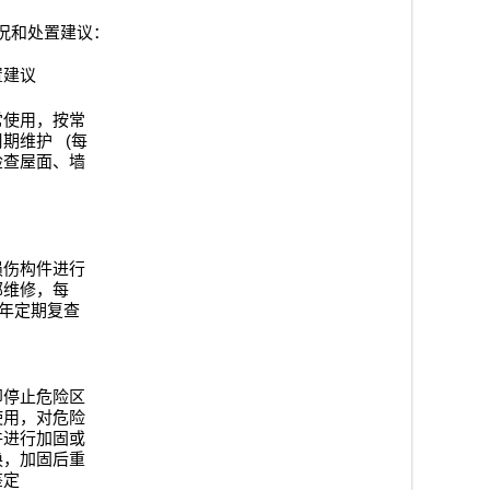
况和处置建议：
置建议
常使用，按常
(
周期维护
每
检查屋面、墙
损伤构件进行
部维修，每
年定期复查
即停止危险区
使用，对危险
件进行加固或
换，加固后重
鉴定