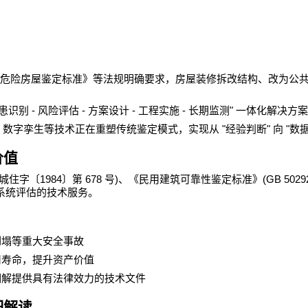
危险房屋鉴定标准》等法规明确要求，房屋装修拆改结构、改为公
-
-
-
-
"
患识别
风险评估
方案设计
工程实施
长期监测
一体化解决方案
M
"
"
"
数字孪生等技术正在重塑传统鉴定模式，实现从
经验判断
向
数
价值
1984
678
)
(GB 5029
城住字〔
〕第
号
、《民用建筑可靠性鉴定标准》
系统评估的技术服务。
倒塌等重大安全事故
用寿命，提升资产价值
调解提供具有法律效力的技术文件
细解读