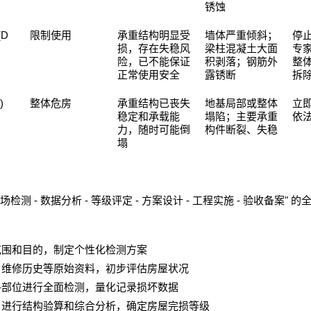
锈蚀
(D
限制使用
承重结构明显受
墙体严重倾斜；
停
损，存在失稳风
梁柱混凝土大面
专
险，已不能保证
积剥落；钢筋外
整
正常使用安全
露锈断
拆
)
整体危房
承重结构已丧失
地基局部或整体
立
稳定和承载能
塌陷；主要承重
依
力，随时可能倒
构件断裂、失稳
塌
-
-
-
-
-
"
场检测
数据分析
等级评定
方案设计
工程实施
验收备案
的
范围和目的，制定个性化检测方案
、维修历史等原始资料，初步评估房屋状况
各部位进行全面检测，量化记录损坏数据
，进行结构验算和综合分析，确定房屋完损等级