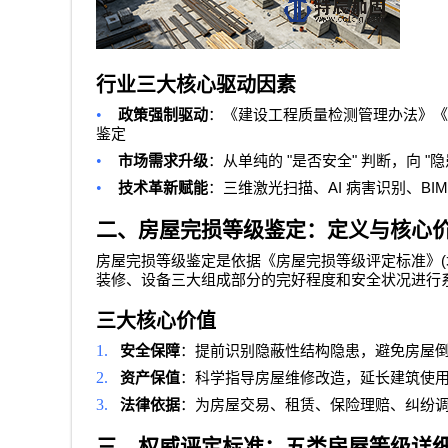
行业三大核心驱动因素
•
政策强制驱动
：《建设工程质量检测管理办法》《
鉴定
•
"
"
"
市场需求升级
：从单纯的
是否安全
判断，向
隐
•
AI
BI
技术革新赋能
：三维激光扫描、
病害识别、
二、房屋完损等级鉴定：定义与核心
(
房屋完损等级鉴定是依据《房屋完损等级评定标准》
装修、设备三大组成部分的完好程度和安全状况进行
三大核心价值
1.
安全保障
：提前识别隐蔽性结构隐患，避免房屋
2.
资产保值
：科学指导房屋维修改造，延长建筑使
3.
法律依据
：为房屋交易、租赁、保险理赔、纠纷
三、权威评定标准：五类房屋等级详