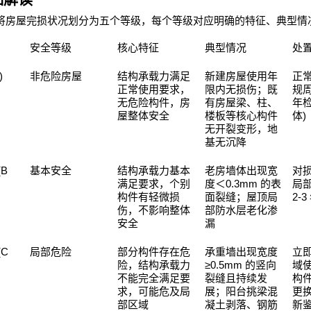
将房屋完损状况划分为五个等级，每个等级对应明确的特征、典型情
安全等级
核心特征
典型情况
处
)
非危险房屋
结构承载力满足
新建房屋使用年
正
正常使用要求，
限内无损伤；既
规
无危险构件，房
有房屋梁、柱、
年
)
屋整体安全
楼板等核心构件
体
无开裂变形，地
基无沉降
(B
基本安全
结构承载力基本
老房墙体出现宽
对
0.3mm
满足要求，个别
度＜
的表
局
2-3
构件有轻微损
面裂缝；屋顶局
伤，不影响整体
部防水层老化渗
安全
漏
(C
局部危险
部分构件存在危
承重墙出现宽度
立
≥0.5mm
险，结构承载力
的竖向
域
不能完全满足要
裂缝且持续发
构
求，可能危及局
展；阳台挑梁混
更
部区域
凝土剥落、钢筋
新