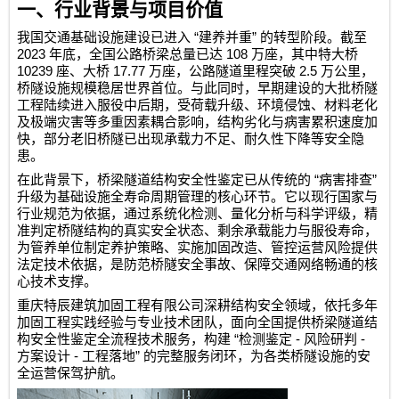
一、行业背景与项目价值
“
”
我国交通基础设施建设已进入
建养并重
的转型阶段。截至
2023
108
年底，全国公路桥梁总量已达
万座，其中特大桥
10239
17.77
2.5
座、大桥
万座，公路隧道里程突破
万公里，
桥隧设施规模稳居世界首位。与此同时，早期建设的大批桥隧
工程陆续进入服役中后期，受荷载升级、环境侵蚀、材料老化
及极端灾害等多重因素耦合影响，结构劣化与病害累积速度加
快，部分老旧桥隧已出现承载力不足、耐久性下降等安全隐
患。
“
”
在此背景下，桥梁隧道结构安全性鉴定已从传统的
病害排查
升级为基础设施全寿命周期管理的核心环节。它以现行国家与
行业规范为依据，通过系统化检测、量化分析与科学评级，精
准判定桥隧结构的真实安全状态、剩余承载能力与服役寿命，
为管养单位制定养护策略、实施加固改造、管控运营风险提供
法定技术依据，是防范桥隧安全事故、保障交通网络畅通的核
心技术支撑。
重庆特辰建筑加固工程有限公司
深耕结构安全领域，依托多年
加固工程实践经验与专业技术团队，面向全国提供桥梁隧道结
“
-
-
构安全性鉴定全流程技术服务，构建
检测鉴定
风险研判
-
”
方案设计
工程落地
的完整服务闭环，为各类桥隧设施的安
全运营保驾护航。