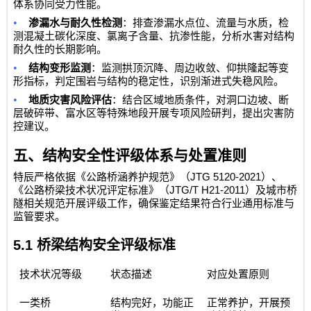
体系协同受力性能。
•
渗漏水与耐久性检测
：排查渗漏水点位、流量与水质，检
测混凝土碳化深度、氯离子含量、抗渗性能，分析水害对结构
耐久性的长期影响。
•
结构变形监测
：监测拱顶沉降、周边收敛、仰拱隆起等变
形指标，判定围岩与结构的稳定性，识别渐进式失稳风险。
•
地质灾害风险评估
：结合区域地质条件，对洞口边坡、断
层破碎带、富水区等特殊地段开展专项风险研判，提出灾害防
控建议。
五、结构安全性评级体系与处置准则
JTG 5120-2021
特辰严格依据《公路桥涵养护规范》（
）、
JTG/T H21-2011
《公路桥梁技术状况评定标准》（
）及城市桥
隧相关规范开展评级工作，确保鉴定结果符合行业通用标准与
监管要求。
5.1
桥梁结构安全评级标准
技术状况等级
状态描述
对应处置原则
一类桥
结构完好，功能正
正常养护，开展预