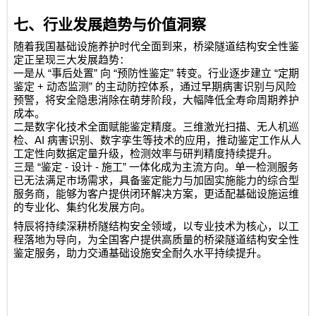
七、行业发展趋势与价值洞察
随着我国基础设施养护时代全面到来，桥梁隧道结构安全性鉴
定正呈现三大发展趋势：
“
”
“
”
“
一是从
事后处置
向
预防性鉴定
转变。行业逐步建立
定期
+
”
鉴定
动态监测
的主动防控体系，通过早期病害识别与风险
预警，将安全隐患消除在萌芽阶段，大幅降低全寿命周期养护
成本。
二是数字化技术全面赋能鉴定精度。三维激光扫描、无人机巡
AI
检、
病害识别、数字孪生等技术的应用，推动鉴定工作从人
工定性向数据定量升级，检测效率与研判精度持续提升。
“
-
-
”
三是
鉴定
设计
施工
一体化成为主流方向。单一检测服务
已无法满足市场需求，具备鉴定能力与加固实施能力的综合型
服务商，能够为客户提供闭环解决方案，更适配基础设施运维
的专业化、集约化发展方向。
特辰将持续深耕桥隧结构安全领域，以专业技术为核心，以工
程落地为导向，为全国客户提供高质量的桥梁隧道结构安全性
鉴定服务，助力交通基础设施安全耐久水平持续提升。