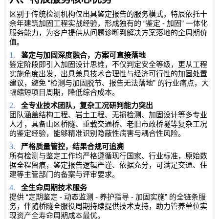
区别于传统检测机构仅出具鉴定报告的服务模式，特辰依托十
“
-
”
余年建筑加固工程实战经验，形成独有的
鉴定
加固
一体化
服务能力，为客户提供从问题诊断到解决方案落地的全周期价
值。
1.
鉴定与加固深度融合，方案可直接落地
鉴定阶段即引入加固设计思维，不仅判定安全等级，更从工程
实施角度出发，出具兼具技术合理性与经济可行性的加固处置
“
”
建议，避免
检测与加固脱节、报告无法落地
的行业痛点，大
幅缩短项目周期，降低综合成本。
2.
全专业技术团队，复杂工况研判能力突出
团队涵盖结构工程、岩土工程、无损检测、加固设计等多专业
人才，具备山区桥隧、重载交通桥、老旧市政桥隧等复杂工况
的鉴定经验，能够精准识别隐蔽性病害与耦合性风险。
3.
严格质量管控，结果合规可追溯
所有检测与鉴定工作均严格遵循现行国家、行业标准，原始数
据全程留痕，鉴定报告逻辑严谨、依据充分，可满足交通、住
建等主管部门的备案与评审要求。
4.
全生命周期技术服务
“
-
-
-
”
提供
定期鉴定
动态监测
养护指导
加固实施
的全链条服
务，伴随桥隧全服役周期持续提供技术支持，助力管养单位实
现资产全寿命周期成本最优。