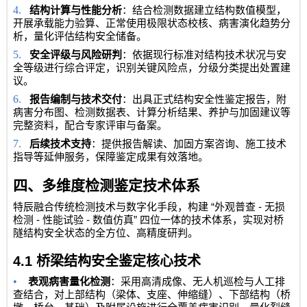
4.
结构计算与性能分析
：结合检测数据建立结构数值模型，
开展承载能力验算、正常使用极限状态校核、病害演化趋势分
析，量化评估结构安全储备。
5.
安全评级与风险研判
：依据现行标准对结构技术状况与安
全等级进行综合评定，识别关键风险点，分级分类提出处置建
议。
6.
报告编制与技术交付
：出具正式结构安全性鉴定报告，附
病害分布图、检测数据表、计算分析结果、养护与加固建议等
完整资料，配合专家评审与备案。
7.
后续技术支持
：提供报告解读、加固方案咨询、施工技术
指导等延伸服务，保障鉴定成果有效落地。
四、多维度检测鉴定技术体系
“
-
特辰融合传统检测技术与数字化手段，构建
外观普查
无损
-
-
”
检测
性能试验
数值仿真
四位一体的技术体系，实现对桥
隧结构安全状态的全方位、高精度研判。
4.1
桥梁结构安全鉴定核心技术
•
表观病害量化检测
：采用高清成像、无人机巡检与人工排
查结合，对上部结构（梁体、支座、伸缩缝）、下部结构（桥