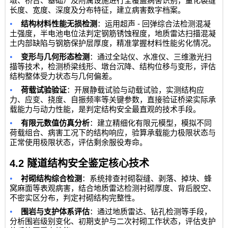
墩、桥台、基础）及附属设施进行全覆盖病害识别，量化裂缝
长度、宽度、深度及分布特征，建立病害数字档案。
•
-
结构材料性能无损检测
：运用超声
回弹综合法检测混凝
土强度，半电池电位法判定钢筋锈蚀程度，地质雷达扫描混凝
土内部缺陷与钢筋保护层厚度，精准掌握材料性能劣化情况。
•
变形与几何形态检测
：通过全站仪、水准仪、三维激光扫
描等技术，检测桥梁线形、墩台沉降、结构位移与变形，评估
结构整体受力状态与几何偏差。
•
荷载试验验证
：开展静载试验与动载试验，实测结构应
力、应变、挠度、自振频率等关键参数，直接验证桥梁实际承
载能力与动力性能，是判定结构安全最直观的技术手段。
•
有限元数值仿真分析
：建立精细化有限元模型，模拟不同
荷载组合、病害工况下的结构响应，验算承载能力极限状态与
正常使用极限状态，评估剩余服役寿命。
4.2
隧道结构安全鉴定核心技术
•
衬砌结构综合检测
：系统排查衬砌裂缝、剥落、掉块、蜂
窝麻面等表观病害，结合地质雷达检测衬砌厚度、背后脱空、
不密实区分布，判定衬砌结构完整性。
•
围岩与支护体系评估
：通过地质雷达、钻孔检测等手段，
分析围岩级别变化、初期支护与二次衬砌工作状态，评估支护