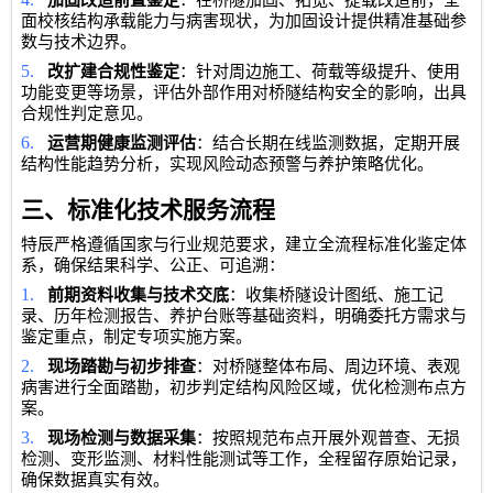
加固改造前置鉴定
：在桥隧加固、拓宽、提载改造前，全
面校核结构承载能力与病害现状，为加固设计提供精准基础参
数与技术边界。
5.
改扩建合规性鉴定
：针对周边施工、荷载等级提升、使用
功能变更等场景，评估外部作用对桥隧结构安全的影响，出具
合规性判定意见。
6.
运营期健康监测评估
：结合长期在线监测数据，定期开展
结构性能趋势分析，实现风险动态预警与养护策略优化。
三、标准化技术服务流程
特辰严格遵循国家与行业规范要求，建立全流程标准化鉴定体
系，确保结果科学、公正、可追溯：
1.
前期资料收集与技术交底
：收集桥隧设计图纸、施工记
录、历年检测报告、养护台账等基础资料，明确委托方需求与
鉴定重点，制定专项实施方案。
2.
现场踏勘与初步排查
：对桥隧整体布局、周边环境、表观
病害进行全面踏勘，初步判定结构风险区域，优化检测布点方
案。
3.
现场检测与数据采集
：按照规范布点开展外观普查、无损
检测、变形监测、材料性能测试等工作，全程留存原始记录，
确保数据真实有效。