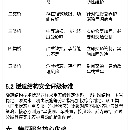
常
防性维护
二类桥
存在轻微缺损，功
针对性修复养护，
能良好
消除早期病害
三类桥
中等缺损，功能轻
实施修复加固，必
度受影响
要时交通管制
四类桥
严重缺损，承载能
立即交通管制，实
力不足
施加固改造
五类桥
危险状态，存在垮
封闭交通，启动改
塌风险
建或重建
5.2
隧道结构安全评级标准
隧道结构技术状况同样采用五级评定体系，以衬砌结构、围岩
1
稳定、渗漏水、机电设施等分项指标加权综合判定，从
类
5
（正常状态）至
类（危险状态）逐级对应不同的养护与处置
“
”
策略，核心原则为
早发现、早处置，控风险、延寿命
，通过
分级管控实现养护资源的精准配置。
六、特辰服务核心优势