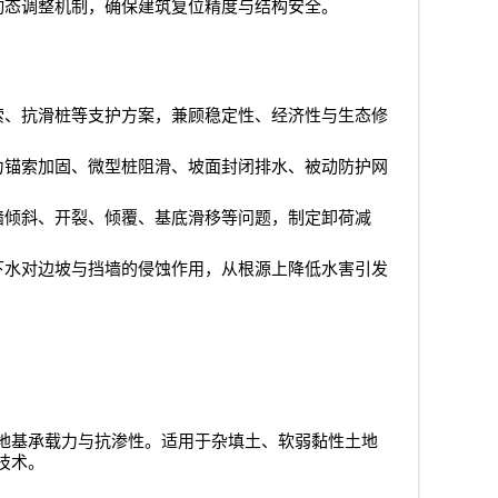
动态调整机制，确保建筑复位精度与结构安全。
索、抗滑桩等支护方案，兼顾稳定性、经济性与生态修
力锚索加固、微型桩阻滑、坡面封闭排水、被动防护网
墙倾斜、开裂、倾覆、基底滑移等问题，制定卸荷减
下水对边坡与挡墙的侵蚀作用，从根源上降低水害引发
地基承载力与抗渗性。适用于杂填土、软弱黏性土地
技术。