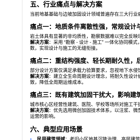
五、行业痛点与解决方案
当前地基基础与边坡加固设计领域普遍存在三大行业
痛点一：地质条件离散性强，常规设计
岩土体具有显著的非均质性，勘察数据难以完全反映
“
-
-
”
解决方案
：采用
勘察
设计
施工
一体化协同模式
数，实现设计与施工的无缝衔接。
痛点二：重结构强度、轻长期耐久性，
部分设计方案仅满足承载力验算要求，忽视地下水侵
解决方案
：建立全生命周期设计理念，将耐久性设计
致，降低全周期运维成本。
痛点三：既有建筑加固干扰大，影响建
城市核心区经营性建筑、医院、学校等场所对施工干
解决方案
：优先选用微创加固技术体系，以注浆、微
运营的影响。
六、典型应用场景
•
民用建筑领域
：老旧小区地基沉降治理、高层建筑