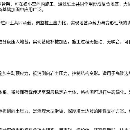
钢骨架，可在狭小空间内施工，通过桩土共同作用形成复合地基，大
备基础加固中应用广泛。
与桩间土共同承载，调整桩土应力比，实现地基承载力与变形性能的
。
桩分段压入地基，实现基础补桩加固。施工过程无振动、无噪音，可
施加主动预应力，抵消侧向岩土压力，控制结构变形。适用于高陡边
体系，将坡面荷载传递至深层稳定岩土体，格构间可进行生态绿化。
承担侧向土压力，是治理大型滑坡、深厚填土边坡的刚性支护方案。