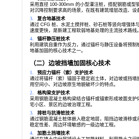
100-300mm
采用直径
的小型灌注桩，搭配钢筋或型
对沉降控制要求高的场景，在既有建筑增层改造、设
3.
复合地基技术
CFG
通过
桩、水泥土搅拌桩、砂石桩等竖向增强体
速度更快，是新建工程软弱地基处理的主流技术路线
4.
锚杆静压桩技术
利用建筑自重作为反力，通过锚杆与静压设备将预制
地基加固的核心技术之一。
（二）边坡挡墙加固核心技术
1.
预应力锚杆（索）支护技术
通过将锚杆（索）锚固于稳定岩土体，对边坡或挡墙
用空间小、对边坡原生地貌破坏少的特点。
2.
格构梁支护技术
采用钢筋混凝土格构梁结合锚杆或锚索形成坡面支护
宅小区、景区的边坡治理工程。
3.
排桩与抗滑桩技术
通过钢筋混凝土桩体嵌入稳定地层，阻挡边坡滑移或
稳定性差、周边环境敏感的一级边坡工程。
4.
加筋土挡墙技术