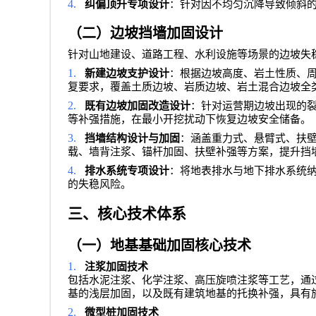
4.
纠偏顶升专项设计
：针对因不均匀沉降导致倾斜
（二）边坡挡墙加固设计
针对山地建设、道路工程、水利设施等场景的边坡失
1.
新建边坡支护设计
：根据边坡高度、岩土性质、
复要求，覆盖土质边坡、岩质边坡、岩土混合边坡全
2.
既有边坡加固改造设计
：针对运营期边坡出现的
等补强措施，在最小开挖扰动下恢复边坡安全储备。
3.
挡墙结构设计与加固
：涵盖重力式、悬臂式、扶
载、墙背注浆、锚杆加固、扶壁补强等方案，提升挡
4.
排水系统专项设计
：将地表排水与地下排水系统
的失稳风险。
三、核心技术体系
（一）地基基础加固核心技术
1.
注浆加固技术
包括水泥注浆、化学注浆、高压旋喷注浆等工艺，通
基的浅层加固，以及既有建筑地基的托换补强，具有
2.
微型桩加固技术