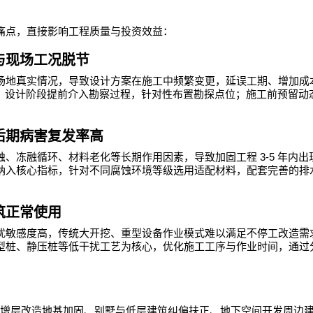
痛点，直接影响工程质量与投资效益：
与现场工况脱节
场地真实情况，导致设计方案在施工中频繁变更，延误工期、增加成
，设计阶段提前介入勘察过程，针对性布置勘探点位；施工前预留动
后期病害复发率高
3-5
蚀、冻融循环、材料老化等长期作用因素，导致加固工程
年内出
纳入核心指标，针对不同腐蚀环境等级选用适配材料，配套完善的排
筑正常使用
扰敏感度高，传统大开挖、重型设备作业模式难以满足不停工改造需
型桩、静压桩等低干扰工艺为核心，优化施工工序与作业时间，通过
增层改造地基加固、别墅与低层建筑纠偏扶正、地下空间开发周边