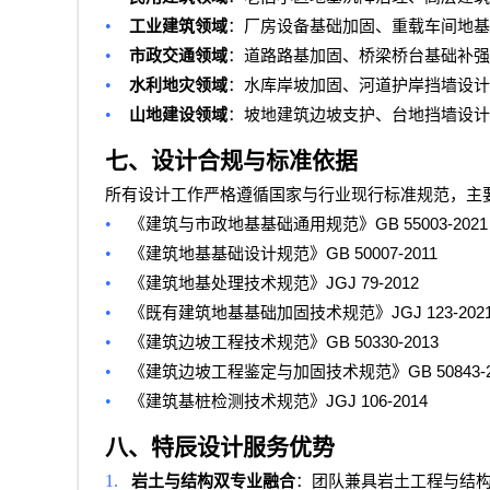
•
工业建筑领域
：厂房设备基础加固、重载车间地基
•
市政交通领域
：道路路基加固、桥梁桥台基础补强
•
水利地灾领域
：水库岸坡加固、河道护岸挡墙设计
•
山地建设领域
：坡地建筑边坡支护、台地挡墙设计
七、设计合规与标准依据
所有设计工作严格遵循国家与行业现行标准规范，主
•
GB 55003-2021
《建筑与市政地基基础通用规范》
•
GB 50007-2011
《建筑地基基础设计规范》
•
JGJ 79-2012
《建筑地基处理技术规范》
•
JGJ 123-202
《既有建筑地基基础加固技术规范》
•
GB 50330-2013
《建筑边坡工程技术规范》
•
GB 50843-
《建筑边坡工程鉴定与加固技术规范》
•
JGJ 106-2014
《建筑基桩检测技术规范》
八、特辰设计服务优势
1.
岩土与结构双专业融合
：团队兼具岩土工程与结