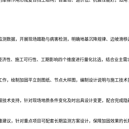
的摩擦作用形成复合挡土结构，自重轻、造价低、抗震性能好。适用
监测数据，开展现场踏勘与病害检测，明确地基沉降规律、边坡滑移
经济性、施工可行性、工期影响四个维度进行量化比选，结合业主需
工作，绘制加固平立剖图纸、节点大样图，编制设计说明与施工技术
程技术支持，针对现场地质条件变化及时出具设计变更，配合完成隐
维建议，针对重点项目可配套长期监测方案设计，保障加固效果的长