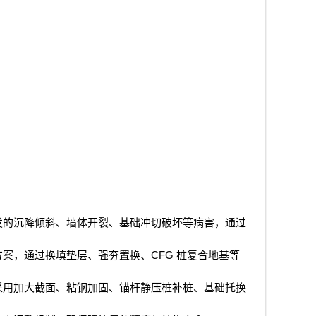
发的沉降倾斜、墙体开裂、基础冲切破坏等病害，通过
CFG
方案，通过换填垫层、强夯置换、
桩复合地基等
采用加大截面、粘钢加固、锚杆静压桩补桩、基础托换