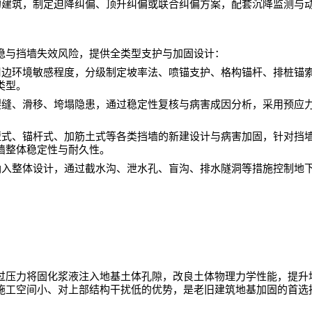
的建筑，制定迫降纠偏、顶升纠偏或联合纠偏方案，配套沉降监测与
稳与挡墙失效风险，提供全类型支护与加固设计：
周边环境敏感程度，分级制定坡率法、喷锚支护、格构锚杆、排桩锚
类型。
裂缝、滑移、垮塌隐患，通过稳定性复核与病害成因分析，采用预应
壁式、锚杆式、加筋土式等各类挡墙的新建设计与病害加固，针对挡
墙整体稳定性与耐久性。
纳入整体设计，通过截水沟、泄水孔、盲沟、排水隧洞等措施控制地
过压力将固化浆液注入地基土体孔隙，改良土体物理力学性能，提升
施工空间小、对上部结构干扰低的优势，是老旧建筑地基加固的首选