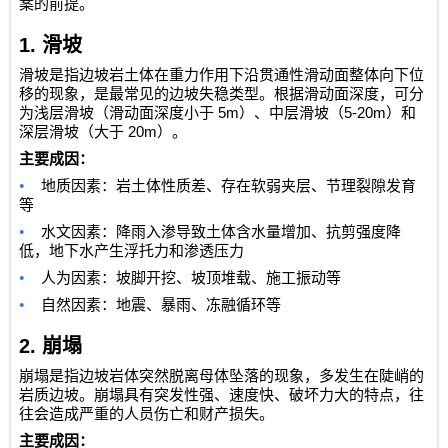
案的前提。
1.
滑坡
滑坡是指边坡岩土体在重力作用下沿贯通性滑动面整体向下位
移的现象，是最常见的边坡失稳类型。根据滑动面深度，可分
5m
5-20m
为浅层滑坡（滑动面深度小于
）、中层滑坡（
）和
20m
深层滑坡（大于
）。
主要成因：
•
地质因素：岩土体性质差、存在软弱夹层、节理裂隙发育
等
•
水文因素：降雨入渗导致土体含水量增加、抗剪强度降
低，地下水产生浮托力和渗透压力
•
人为因素：坡脚开挖、坡顶堆载、施工振动等
•
自然因素：地震、暴雨、冻融循环等
2.
崩塌
崩塌是指边坡岩体突然脱离母体坠落的现象，多发生在陡峭的
岩质边坡。崩塌具有突发性强、速度快、破坏力大的特点，往
往会造成严重的人员伤亡和财产损失。
主要成因：