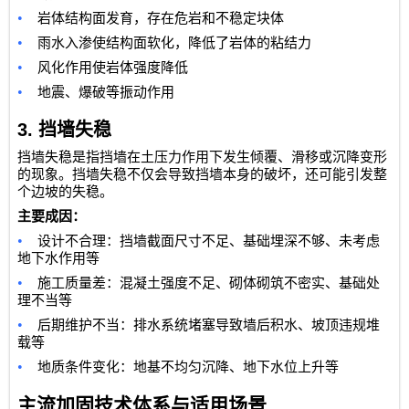
•
岩体结构面发育，存在危岩和不稳定块体
•
雨水入渗使结构面软化，降低了岩体的粘结力
•
风化作用使岩体强度降低
•
地震、爆破等振动作用
3.
挡墙失稳
挡墙失稳是指挡墙在土压力作用下发生倾覆、滑移或沉降变形
的现象。挡墙失稳不仅会导致挡墙本身的破坏，还可能引发整
个边坡的失稳。
主要成因：
•
设计不合理：挡墙截面尺寸不足、基础埋深不够、未考虑
地下水作用等
•
施工质量差：混凝土强度不足、砌体砌筑不密实、基础处
理不当等
•
后期维护不当：排水系统堵塞导致墙后积水、坡顶违规堆
载等
•
地质条件变化：地基不均匀沉降、地下水位上升等
主流加固技术体系与适用场景