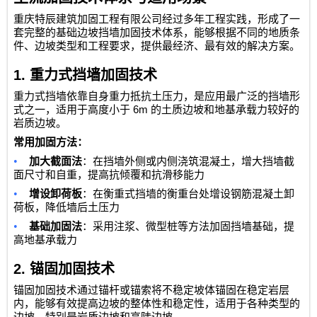
重庆特辰建筑加固工程有限公司
经过多年工程实践，形成了一
套完整的基础边坡挡墙加固技术体系，能够根据不同的地质条
件、边坡类型和工程要求，提供最经济、最有效的解决方案。
1.
重力式挡墙加固技术
重力式挡墙依靠自身重力抵抗土压力，是应用最广泛的挡墙形
6m
式之一，适用于高度小于
的土质边坡和地基承载力较好的
岩质边坡。
常用加固方法：
•
加大截面法
：在挡墙外侧或内侧浇筑混凝土，增大挡墙截
面尺寸和自重，提高抗倾覆和抗滑移能力
•
增设卸荷板
：在衡重式挡墙的衡重台处增设钢筋混凝土卸
荷板，降低墙后土压力
•
基础加固法
：采用注浆、微型桩等方法加固挡墙基础，提
高地基承载力
2.
锚固加固技术
锚固加固技术通过锚杆或锚索将不稳定坡体锚固在稳定岩层
内，能够有效提高边坡的整体性和稳定性，适用于各种类型的