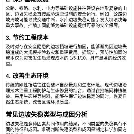
公路、铁路、水利、电力等基础设施往往建设在地形复杂的山
区，边坡失稳会直接威胁这些设施的安全运行。例如，公路边
坡滑坡可能导致交通中断，水库边坡失稳可能引发大坝溃决等
重大事故。挡墙加固能够为基础设施提供可靠的安全保障。
3.
节约工程成本
及时对存在安全隐患的边坡挡墙进行加固，能够避免因边坡失
稳造成的大规模抢险救灾和重建费用。据统计，预防性加固的
1/5-1/10
成本仅为灾害发生后治理成本的
，具有显著的经济效
益。
4.
改善生态环境
传统的刚性挡墙往往会破坏自然景观和生态环境。现代边坡治
理技术注重工程防护与生态修复的结合，通过在挡墙间种植植
被、采用生态袋等材料，能够在保证边坡稳定的同时，恢复自
然生态系统，改善区域环境质量。
常见边坡失稳类型与成因分析
边坡失稳是多种因素共同作用的结果，不同类型的失稳具有不
同的特征和成因。准确判断失稳类型和成因是制定科学加固方