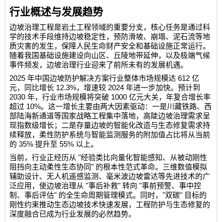
行业概述与发展趋势
边坡治理工程是岩土工程领域的重要分支，核心任务是通过科
学的技术手段维持边坡稳定性，预防滑坡、崩塌、泥石流等地
质灾害的发生，保障人民生命财产安全和基础设施正常运行。
随着我国基础设施建设向山区、丘陵地带延伸，以及极端气候
事件频发，边坡治理行业迎来了前所未有的发展机遇。
2025
612
年中国边坡防护解决方案行业整体市场规模达
亿
12.3%
2024
元，同比增长
，增速较
年进一步加快。预计到
2030
1000
年，行业市场规模将突破
亿元大关，年复合增长率
10%
超过
。这一增长主要由两大因素驱动：一是川藏铁路、西
部陆海新通道等国家战略工程集中落地，高陡边坡治理需求呈
现指数级增长；二是存量边坡的智能化改造与生态修复需求持
续释放，柔性防护系统与智能监测服务的附加值占比将从当前
35%
55%
的
提升至
以上。
"
当前，行业正经历从
经验类比向量化智能感知、从被动刚性
"
阻挡向主动柔性生态协同
的根本性范式革命。三维数值模拟
辅助设计、无人机遥感监测、毫米波边坡雷达等先进技术的广
"
"
"
泛应用，使边坡治理从
事后补救
转向
事前预警、事中控
"
"
"
制、事后评估
的全生命周期管理模式。同时，
双碳
目标的
刚性约束推动生态边坡技术快速发展，工程防护与生态修复的
深度融合已成为行业发展的必然趋势。