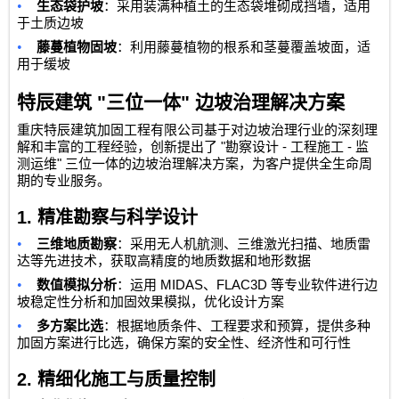
•
生态袋护坡
：采用装满种植土的生态袋堆砌成挡墙，适用
于土质边坡
•
藤蔓植物固坡
：利用藤蔓植物的根系和茎蔓覆盖坡面，适
用于缓坡
特辰建筑
"
三位一体
"
边坡治理解决方案
重庆特辰建筑加固工程有限公司
基于对边坡治理行业的深刻理
"
-
-
解和丰富的工程经验，创新提出了
勘察设计
工程施工
监
"
测运维
三位一体的边坡治理解决方案，为客户提供全生命周
期的专业服务。
1.
精准勘察与科学设计
•
三维地质勘察
：采用无人机航测、三维激光扫描、地质雷
达等先进技术，获取高精度的地质数据和地形数据
•
MIDAS
FLAC3D
数值模拟分析
：运用
、
等专业软件进行边
坡稳定性分析和加固效果模拟，优化设计方案
•
多方案比选
：根据地质条件、工程要求和预算，提供多种
加固方案进行比选，确保方案的安全性、经济性和可行性
2.
精细化施工与质量控制