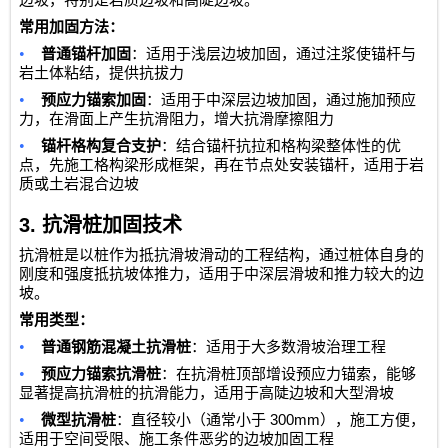
边坡，特别是岩质边坡和高陡边坡。
常用加固方法：
•
普通锚杆加固
：适用于浅层边坡加固，通过注浆使锚杆与
岩土体粘结，提供抗拔力
•
预应力锚索加固
：适用于中深层边坡加固，通过施加预应
力，在滑面上产生抗滑阻力，增大抗滑摩擦阻力
•
锚杆格构复合支护
：结合锚杆抗拉和格构梁整体性的优
点，先施工格构梁形成框架，再在节点处安装锚杆，适用于岩
质或土岩混合边坡
3.
抗滑桩加固技术
抗滑桩是以桩作为抵抗滑坡滑动的工程结构，通过桩体自身的
刚度和强度抵抗坡体推力，适用于中深层滑坡和推力较大的边
坡。
常用类型：
•
普通钢筋混凝土抗滑桩
：适用于大多数滑坡治理工程
•
预应力锚索抗滑桩
：在抗滑桩顶部增设预应力锚索，能够
显著提高抗滑桩的抗滑能力，适用于高陡边坡和大型滑坡
•
300mm
微型抗滑桩
：直径较小（通常小于
），施工方便，
适用于空间受限、施工条件恶劣的边坡加固工程