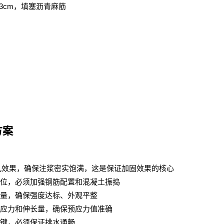
3cm
，填塞沥青麻筋
方案
孔效果，确保注浆密实饱满，这是保证加固效果的核心
位，必须加强钢筋配置和混凝土振捣
量，确保强度达标、外观平整
应力和伸长量，确保预应力值准确
键，必须保证排水通畅