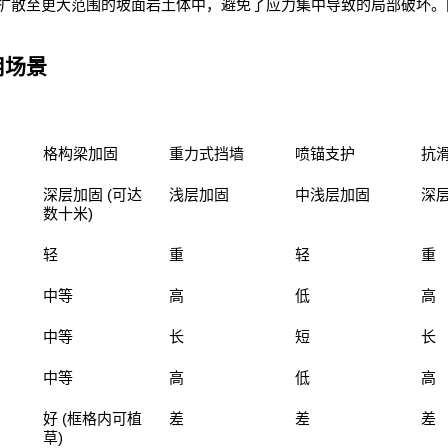
扩散至更大范围的坡面岩土体中，避免了应力集中导致的局部破坏。
用场景
格构梁加固
重力式挡墙
喷锚支护
抗
(
深层加固
可达
浅层加固
中浅层加固
深
)
数十米
轻
重
轻
重
中等
高
低
高
中等
长
短
长
中等
高
低
高
(
好
框格内可植
差
差
差
)
草