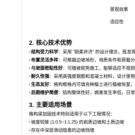
景观效果
适应性
2.
核心技术优势
•
"
"
结构受力科学
：采用
刚柔并济
的设计理念，既发
•
布置灵活多样
：可根据边坡地形、地质条件和荷载分
•
与坡面密贴性好
：可随坡就势施工，能够适应不规则
•
耐久性强
：采用高强度钢筋和混凝土材料，设计使用
•
生态友好
：格构框格内可填充种植土进行植被恢复，
•
后期维护简便
：结构整体性好，病害发生率低，日常
3.
主要适用场景
格构梁加固技术特别适用于以下工程情况：
•
(1:0.5~1:1.25)
坡度较陡
的岩质边坡和土质边坡
•
存在中深层滑动隐患的边坡挡墙