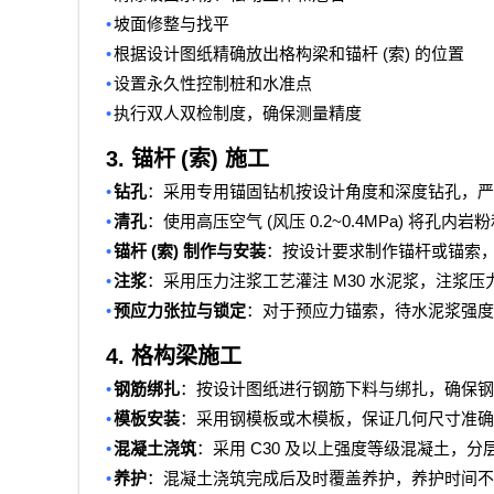
•
坡面修整与找平
•
(
)
根据设计图纸精确放出格构梁和锚杆
索
的位置
•
设置永久性控制桩和水准点
•
执行双人双检制度，确保测量精度
3.
锚杆
(
索
)
施工
•
钻孔
：采用专用锚固钻机按设计角度和深度钻孔，严
•
(
0.2~0.4MPa)
清孔
：使用高压空气
风压
将孔内岩粉
•
(
)
锚杆
索
制作与安装
：按设计要求制作锚杆或锚索
•
M30
注浆
：采用压力注浆工艺灌注
水泥浆，注浆压
•
预应力张拉与锁定
：对于预应力锚索，待水泥浆强度
4.
格构梁施工
•
钢筋绑扎
：按设计图纸进行钢筋下料与绑扎，确保钢
•
模板安装
：采用钢模板或木模板，保证几何尺寸准确
•
C30
混凝土浇筑
：采用
及以上强度等级混凝土，分
•
养护
：混凝土浇筑完成后及时覆盖养护，养护时间不