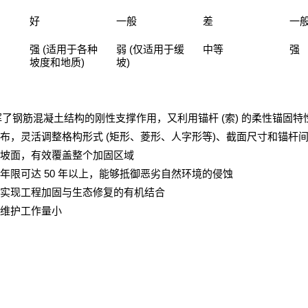
好
一般
差
一
(
(
强
适用于各种
弱
仅适用于缓
中等
强
)
)
坡度和地质
坡
(
)
挥了钢筋混凝土结构的刚性支撑作用，又利用锚杆
索
的柔性锚固特
(
)
布，灵活调整格构形式
矩形、菱形、人字形等
、截面尺寸和锚杆
坡面，有效覆盖整个加固区域
50
年限可达
年以上，能够抵御恶劣自然环境的侵蚀
实现工程加固与生态修复的有机结合
维护工作量小