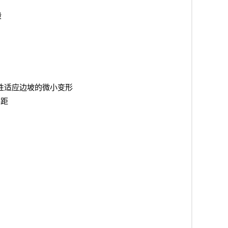
般
性适应边坡的微小变形
间距