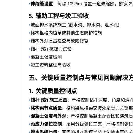
•
10\
25m
2\
伸缩缝设置
：每隔
设置一道伸缩缝，缝宽
5.
辅助工程与竣工验收
•
(
)
坡面排水系统施工
截水沟、排水沟、泄水孔
•
格构框格内植草或其他生态防护措施
•
结构外观质量检查与缺陷修复
•
(
)
锚杆
索
抗拔力试验
•
混凝土强度检测
•
竣工资料整理与验收
五、关键质量控制点与常见问题解决
1.
关键质量控制点
•
(
)
锚杆
索
施工质量
：严格控制钻孔深度、角度和清
•
格构梁节点质量
：格构梁纵横梁交接处是受力关键部
•
混凝土强度与外观
：严格控制混凝土配合比和浇筑质
•
预应力张拉控制
：采用分级张拉工艺，严格控制张拉
•
排水系统质量
：完善的排水系统是防止边坡水害的关