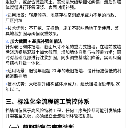
浆抬升，或配合微量掏土，实现毫米级精细化纠偏；最后对墙
体裂缝进行环氧灌浆、表面封闭补强。
•
适用场景：轻度倾斜、地基存在空洞或承载力不足的市政、
厂区挡墙
•
技术优势：不开挖、无振动，施工不影响场地正常使用，兼
具地基加固与纠偏双重效果。
3.
+
加大截面
基底补强纠偏法
针对老旧砌体挡墙、截面尺寸不足的重力式挡墙，在墙前或墙
后浇筑钢筋混凝土加大截面，增加墙体自重与抗倾覆力矩；同
时对基础底部进行注浆加固，同步调整基础沉降差，实现纠偏
与结构升级一体化。
•
20
适用场景：服役年限超
年的老旧挡墙、设计标准偏低的村
镇道路挡墙
•
20
技术优势：大幅提升结构整体承载力，延长挡墙服役年限
年以上。
三、标准化全流程施工管控体系
挡墙纠偏属于高风险特种工程，任何工序失控都可能引发墙体
开裂甚至失稳，必须建立全流程闭环管控机制。
（一）前期勘察与病害诊断