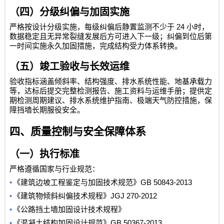
（四）分级纠偏与加固实施
24
严格按设计分级实施，每级纠偏后静置监测不少于
小时，
数据稳定且无异常裂缝发展后方可进入下一级；纠偏到位后第
一时间实施永久加固措施，完成结构受力体系转换。
（五）竣工验收与长效运维
验收指标涵盖倾斜率、结构强度、排水系统性能、地基承载力
等，达标后提交完整检测报告、施工资料与运维手册；提供定
期检测周期建议、排水系统维护指南、极端天气防控措施，保
障挡墙长期服役安全。
四、质量控制与安全保障体系
（一）执行标准
严格遵循国家与行业规范：
•
GB 50843-2013
《建筑边坡工程鉴定与加固技术规范》
•
JGJ 270-2012
《建筑物倾斜纠偏技术规程》
•
《公路挡土墙加固设计技术规程》
•
GB 50367-2013
《混凝土结构加固设计规范》