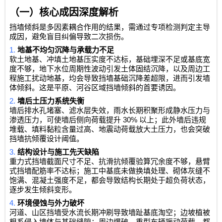
（一）核心成因深度解析
挡墙倾斜是多因素耦合作用的结果，需通过专项检测判定主导
成因，避免盲目纠偏导致二次损伤。
1.
地基不均匀沉降与承载力不足
软土地基、冲填土地基压实度不达标，基础埋深不足或基底宽
度不够，地下水位周期性波动引发土体固结沉降，以及周边工
程施工扰动地基，均会导致挡墙基础沉降差超限，进而引发墙
体倾斜。这是平原、河谷区域挡墙倾斜的首要诱因。
2.
墙后土压力系统失衡
墙后排水孔堵塞、滤水层失效，雨水长期积聚形成静水压力与
30%
渗透压力，可使墙后侧向荷载提升
以上；此外墙后违规
堆载、填料黏粒含量过高、地震动荷载放大土压力，也会突破
挡墙抗倾覆设计阈值。
3.
结构设计与施工先天缺陷
重力式挡墙截面尺寸不足、抗滑抗倾覆验算冗余度不够，悬臂
式挡墙配筋率不达标；施工中基底未做换填处理、砌体灰缝不
饱满、混凝土强度不足，都会导致结构长期处于超负荷状态，
逐步发生倾斜变形。
4.
环境侵蚀与外力破坏
河道、山区挡墙受水流长期冲刷导致墙趾基底淘空；边坡植被