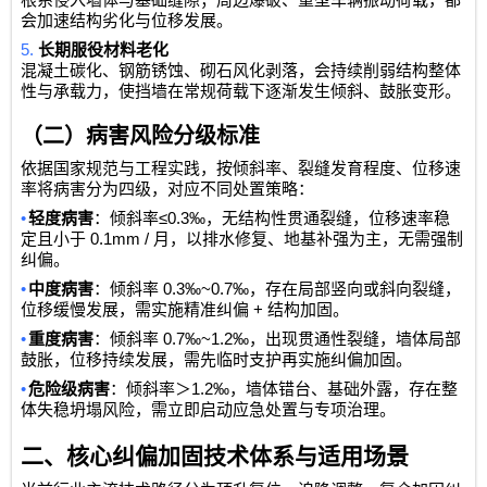
根系侵入墙体与基础缝隙；周边爆破、重型车辆振动荷载，都
会加速结构劣化与位移发展。
5.
长期服役材料老化
混凝土碳化、钢筋锈蚀、砌石风化剥落，会持续削弱结构整体
性与承载力，使挡墙在常规荷载下逐渐发生倾斜、鼓胀变形。
（二）病害风险分级标准
依据国家规范与工程实践，按倾斜率、裂缝发育程度、位移速
率将病害分为四级，对应不同处置策略：
•
≤0.3‰
轻度病害
：倾斜率
，无结构性贯通裂缝，位移速率稳
0.1mm /
定且小于
月，以排水修复、地基补强为主，无需强制
纠偏。
•
0.3‰~0.7‰
中度病害
：倾斜率
，存在局部竖向或斜向裂缝，
+
位移缓慢发展，需实施精准纠偏
结构加固。
•
0.7‰~1.2‰
重度病害
：倾斜率
，出现贯通性裂缝，墙体局部
鼓胀，位移持续发展，需先临时支护再实施纠偏加固。
•
1.2‰
危险级病害
：倾斜率＞
，墙体错台、基础外露，存在整
体失稳坍塌风险，需立即启动应急处置与专项治理。
二、核心纠偏加固技术体系与适用场景