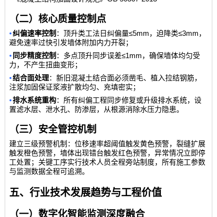
（二）核心质量控制点
•
≤5mm
≤3mm
纠偏速率控制
：顶升类工法日纠偏量
，迫降类
，
避免速率过快引发墙体附加内力开裂；
•
≤1mm
同步精度控制
：多点顶升同步误差
，确保墙体均匀受
力，不产生扭曲变形；
•
结合面处理
：新旧混凝土结合面必须凿毛、植入拉结钢筋，
注浆加固保证浆液扩散均匀、充填密实；
•
排水系统重构
：所有纠偏工程同步修复或升级排水系统，设
置滤水层、泄水孔、防渗层，从根源消除水压力隐患。
（三）安全管控机制
建立三级预警机制：位移速率超阈值触发黄色预警，裂缝扩展
触发橙色预警，墙体出现错台触发红色预警，异常情况立即停
工处置；关键工序实行技术人员全程旁站制度，所有施工参数
与监测数据全程可追溯。
五、行业技术发展趋势与工程价值
（一）数字化智能监测深度融合