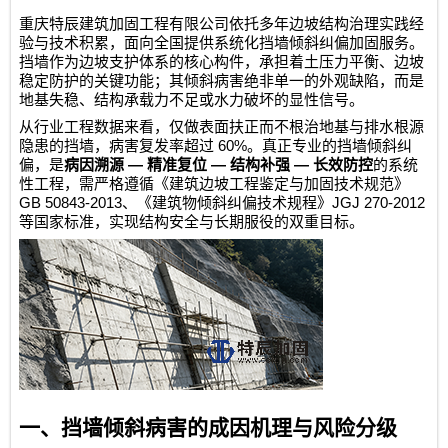
重庆特辰建筑加固工程有限公司
依托多年边坡结构治理实践经
验与技术积累，面向全国提供系统化挡墙倾斜纠偏加固服务。
挡墙作为边坡支护体系的核心构件，承担着土压力平衡、边坡
稳定防护的关键功能；其倾斜病害绝非单一的外观缺陷，而是
地基失稳、结构承载力不足或水力破坏的显性信号。
从行业工程数据来看，仅做表面扶正而不根治地基与排水根源
60%
隐患的挡墙，病害复发率超过
。真正专业的挡墙倾斜纠
—
—
—
偏，是
病因溯源
精准复位
结构补强
长效防控
的系统
性工程，需严格遵循《建筑边坡工程鉴定与加固技术规范》
GB 50843-2013
JGJ 270-2012
、《建筑物倾斜纠偏技术规程》
等国家标准，实现结构安全与长期服役的双重目标。
一、挡墙倾斜病害的成因机理与风险分级