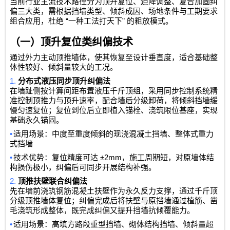
当前行业主流技术路径分为顶升复位、迫降调整、复合加固纠
偏三大类，需根据挡墙类型、倾斜成因、场地条件与工期要求
“
”
组合应用，杜绝
一种工法打天下
的粗放模式。
（一）顶升复位类纠偏技术
通过外力主动顶推墙体，使其恢复至设计垂直度，适合基础整
体性较好、倾斜量较大的工况。
1.
分布式液压同步顶升纠偏法
在墙趾侧按计算间距布置液压千斤顶组，采用同步控制系统精
准控制顶推力与顶升速率，配合墙后分级卸荷，将倾斜挡墙缓
慢匀速复位；复位到位后立即植入锚栓、浇筑限位基座，实现
基础永久锚固。
•
适用场景：中度至重度倾斜的现浇混凝土挡墙、整体式重力
式挡墙
•
±2mm
技术优势：复位精度可达
，施工周期短，对原墙体结
构损伤极小，纠偏后可同步开展结构补强。
2.
顶推扶壁联合纠偏法
先在墙前浇筑钢筋混凝土扶壁作为永久反力支撑，通过千斤顶
分级顶推墙体复位；纠偏完成后将扶壁与原挡墙通过植筋、凿
毛浇筑形成整体，既完成纠偏又提升挡墙抗倾覆能力。
•
适用场景：高填方路段重型挡墙、砌体结构挡墙、倾斜量超