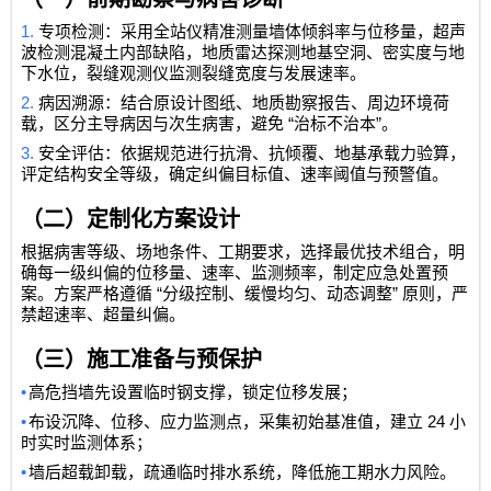
1.
专项检测：采用全站仪精准测量墙体倾斜率与位移量，超声
波检测混凝土内部缺陷，地质雷达探测地基空洞、密实度与地
下水位，裂缝观测仪监测裂缝宽度与发展速率。
2.
病因溯源：结合原设计图纸、地质勘察报告、周边环境荷
“
”
载，区分主导病因与次生病害，避免
治标不治本
。
3.
安全评估：依据规范进行抗滑、抗倾覆、地基承载力验算，
评定结构安全等级，确定纠偏目标值、速率阈值与预警值。
（二）定制化方案设计
根据病害等级、场地条件、工期要求，选择最优技术组合，明
确每一级纠偏的位移量、速率、监测频率，制定应急处置预
“
”
案。方案严格遵循
分级控制、缓慢均匀、动态调整
原则，严
禁超速率、超量纠偏。
（三）施工准备与预保护
•
高危挡墙先设置临时钢支撑，锁定位移发展；
•
24
布设沉降、位移、应力监测点，采集初始基准值，建立
小
时实时监测体系；
•
墙后超载卸载，疏通临时排水系统，降低施工期水力风险。