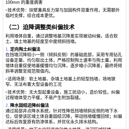
100mm
的重度病害
•
技术优势：扶壁兼具反力架与加固构件双重作用，无需额外
临时支撑，综合成本更优。
（二）迫降调整类纠偏技术
利用墙体自重，通过调整地基沉降差实现被动纠偏，适合软
土、填土地基的轻度至中度倾斜挡墙。
1.
定向掏土纠偏法
在挡墙沉降较小一侧（倾斜反侧）的基础底部，采用专用钻孔
设备定量、均匀取出土体，严格控制掏土速率与掏土量，利用
墙体自重促使地基缓慢均匀沉降，逐步缩小沉降差，最终将倾
斜率调整至规范限值内。
•
适用场景：软土地基、杂填土地基上的轻型挡墙，场地狭
窄、无法布置大型设备的工况
•
技术优势：无大型起重设备，施工扰动小，造价较低，纠偏
过程墙体受力平缓，不易产生附加裂缝。
2.
降水固结迫降纠偏法
通过局部井点降水系统，针对性降低挡墙倾斜反侧的地下水
位，促使该区域土体自重固结沉降，带动挡墙缓慢回倾；纠偏
达标后恢复原有防渗体系，并优化永久排水结构。