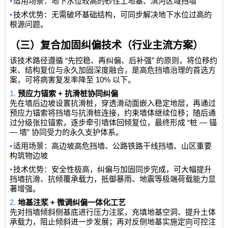
•
适用场景：地下水位较高的砂性土地基、滨河区域挡墙
•
技术优势：无需破坏基础结构，可同步解决地下水位过高的
根源问题。
（三）复合加固纠偏技术（行业主流方案）
“
”
该技术路径遵循
先控稳、再纠偏、后补强
的原则，将位移约
束、结构复位与永久加固深度融合，是高危挡墙治理的首选方
10%
案，可将病害复发率降至
以下。
1.
+
预应力锚索
抗滑桩协同纠偏
先在墙后边坡设置抗滑桩，穿透滑动面嵌入稳定地层，再通过
预应力锚索将挡墙与抗滑桩连接，约束墙体继续位移；随后通
“
—
过分级张拉锚索，逐步牵引墙体回倾复位，最终形成
桩
锚
—
”
墙
协同受力的永久支护体系。
•
适用场景：高边坡高危挡墙、公路铁路干线挡墙、山区重要
构筑物边坡
•
技术优势：安全性极高，纠偏与加固同步完成，可大幅提升
挡墙抗滑、抗倾覆承载力，抵御暴雨、地震等极端荷载能力显
著增强。
2.
+
地基注浆
微调纠偏一体化工艺
先对挡墙倾斜侧基底进行压力注浆，充填地基空洞、提升土体
承载力，阻止倾斜进一步发展；再对反侧地基实施定向可控注