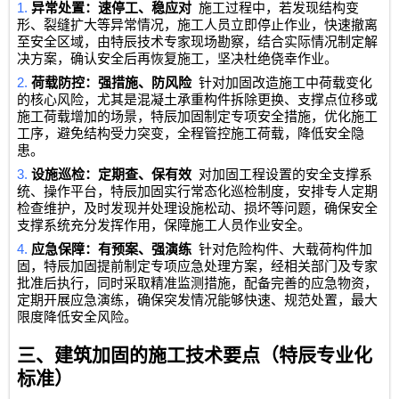
1.
异常处置：速停工、稳应对
施工过程中，若发现结构变
形、裂缝扩大等异常情况，施工人员立即停止作业，快速撤离
至安全区域，由特辰技术专家现场勘察，结合实际情况制定解
决方案，确认安全后再恢复施工，坚决杜绝侥幸作业。
2.
荷载防控：强措施、防风险
针对加固改造施工中荷载变化
的核心风险，尤其是混凝土承重构件拆除更换、支撑点位移或
施工荷载增加的场景，特辰加固制定专项安全措施，优化施工
工序，避免结构受力突变，全程管控施工荷载，降低安全隐
患。
3.
设施巡检：定期查、保有效
对加固工程设置的安全支撑系
统、操作平台，特辰加固实行常态化巡检制度，安排专人定期
检查维护，及时发现并处理设施松动、损坏等问题，确保安全
支撑系统充分发挥作用，保障施工人员作业安全。
4.
应急保障：有预案、强演练
针对危险构件、大载荷构件加
固，特辰加固提前制定专项应急处理方案，经相关部门及专家
批准后执行，同时采取精准监测措施，配备完善的应急物资，
定期开展应急演练，确保突发情况能够快速、规范处置，最大
限度降低安全风险。
三、建筑加固的施工技术要点（特辰专业化
标准）