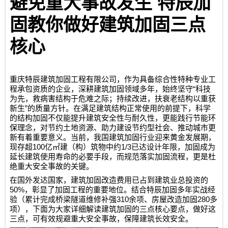
避免重大事故发生
特辰加
固教你做好建筑加固三点
核心
重庆特辰建筑加固工程有限公司
，作为具备综合性特种专业工
“
程承包资质的企业，深耕建筑加固领域多年，始终坚守
科技
为先，救病害结构于危难之际；持续改进，扶衰老结构以重获
”
新生
的质量方针。在满足建筑结构正常使用的前提下，科学
的结构加固不仅能提升建筑安全性与耐久性，更能践行节能环
保理念，对节约土地资源、助力建设节约型社会、推动城市更
新有着重要意义。当前，我国建筑加固行业迎来黄金发展期，
100
1/3
现存超
亿㎡建（构）筑物中约
已达设计年限，加固成为
延长建筑使用寿命的必要手段，而规范落实加固流程，更是杜
绝重大安全事故的关键。
在国外发达国家，建筑加固改造费用已占到建筑业总投资的
50%
，彰显了加固工程的重要地位。结合特辰加固多年实战经
310
280
验（累计完成桥梁隧道维修补强
余项、房屋改造加固
多
项），下面为大家详细解读建筑加固的三点核心要点，做好这
三点，可有效规避重大安全事故，保障建筑长效安全。