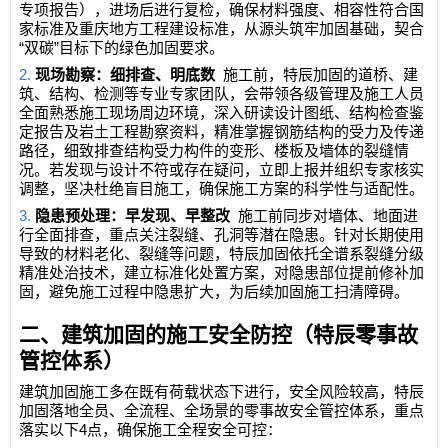
专项报告），进场后进行复检，确保材料强度、相容性符合国
家标准及重庆地方工程建设标准，从源头筑牢加固基础，契合
“
”
双碳
目标下的绿色加固要求。
2.
现场勘察：细排查、明底数
施工前，特辰加固的道桥、建
筑、结构、检测等专业专家团队，会带领各级管理及施工人员
全面熟悉施工现场周边环境，深入研读设计图纸、结构检查鉴
定报告及岩土工程勘察资料，精准掌握钢筋结构的受力及传递
路径，细致排查结构受力构件的变形、楼板及墙体的裂缝情
况。若发现与设计不符或存在疑问，立即上报并组织专家核实
调整，坚决杜绝盲目施工，确保施工方案的科学性与适配性。
3.
隐患预处理：早发现、早整改
施工前同步对墙体、地面进
行全面排查，重点关注裂缝、孔洞等潜在隐患。针对长期使用
导致的材料老化、裂缝等问题，特辰加固依托全谱系裂缝分级
精准处治技术，建立标准化处置方案，对隐患部位提前修补加
固，避免施工过程中隐患扩大，为后续加固施工扫清障碍。
二、建筑加固的施工安全防控（特辰零事故
管控体系）
建筑加固施工多在既有荷载状态下进行，安全风险较高，特辰
加固落地全员、全流程、全场景的零事故安全管控体系，重点
4
落实以下
点，确保施工全程安全可控：