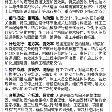
施工技术的规范性直接决定加固效果，特辰加固依托专业技术
团队与多年实战经验，严格遵循《建筑抗震鉴定标准》《混凝
土结构加固设计规范》等现行规范，重点把控以下核心要点：
1.
细节把控：重精准、防疏漏
加固设计与施工中的细节的至
关重要，特辰加固在设计环节重点关注加固材料选型、施工工
艺适配等细节，结合计算机模拟进行精细化设计，针对不同项
目制定定制化方案；施工环节严格规范技术操作，杜绝因细节
疏漏导致的加固质量问题，确保每一道工序都符合标准。
2.
计划先行：定方案、提效率
经鉴定需加固的建筑，特辰加
固首先制定完备的施工进度计划与全流程施工方案，结合网格
化分区责任管理体系，明确各环节时间节点、责任分工，优化
资源调配，有效减少施工过程中的时间浪费，提升施工效率，
加快加固进度，确保工程按期交付。
3.
构件监测：强管控、防隐患
施工过程中，对危险构件、受
压构件实行全程监测，采取切实可行的安全措施，相关方案经
有关部门批准后严格执行。施工人员全程关注构件状态，若发
现异常，立即停止施工、增设临时支撑，组织专家研讨解决方
案，避免加固过程中产生新的安全问题。
4.
合规达标：守标准、保实效
无论是局部加固还是整体加
固，特辰加固均高度重视方案合理性，所有加固材料严格符合
“
国家标准，施工过程严格执行
班组自检、工区复检、项目部
”
终检
的三检制度，确保加固效果达到预期。坚决杜绝因材料