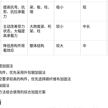
提高抗弯、抗
梁、板、柱、
极小
短
剪、抗拉承载
墙
力
主动改善受力
大跨度梁、桁
较小
中长
状态，大幅提
架、柱
高承载力
降低原构件荷
整体结构
较大
中
载效应
面加固法
构件，优先采用外包钢加固法
空要求较高的构件，优先选择碳纤维布加固法
加固法
方法组合使用的综合加固方案
新