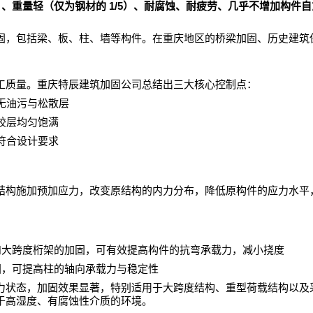
1/5
）、重量轻（仅为钢材的
）、耐腐蚀、耐疲劳、几乎不增加构件自
固，包括梁、板、柱、墙等构件。在重庆地区的桥梁加固、历史建筑
工质量。重庆特辰建筑加固公司总结出三大核心控制点：
无油污与松散层
胶层均匀饱满
符合设计要求
结构施加预加应力，改变原结构的内力分布，降低原构件的应力水平
和大跨度桁架的加固，可有效提高构件的抗弯承载力，减小挠度
固，可提高柱的轴向承载力与稳定性
力状态，加固效果显著，特别适用于大跨度结构、重型荷载结构以及
于高湿度、有腐蚀性介质的环境。