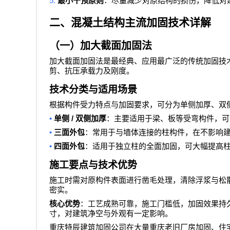
5.
最小干预原则
：尽量减少对原结构的损伤，降低对
二、混凝土结构主流加固技术详解
（一）加大截面加固法
加大截面加固法是最经典、应用最广泛的传统加固技
剪、抗压承载力及刚度。
技术分类与适用场景
根据构件受力特点与加固要求，可分为单侧加厚、双
•
/
单侧
双侧加厚
：主要适用于梁、板等受弯构件，可
•
三面外包
：常用于与墙体连接的柱构件，在不影响
•
四面外包
：适用于独立柱的全面加固，可大幅提高
施工要点与技术优势
施工时需对原构件表面进行凿毛处理，清除浮浆与松
密实。
核心优势
：工艺成熟可靠，施工门槛低，加固效果持
寸，对建筑净空与外观有一定影响。
重庆特辰建筑加固公司在大量重庆老旧厂房加固、住