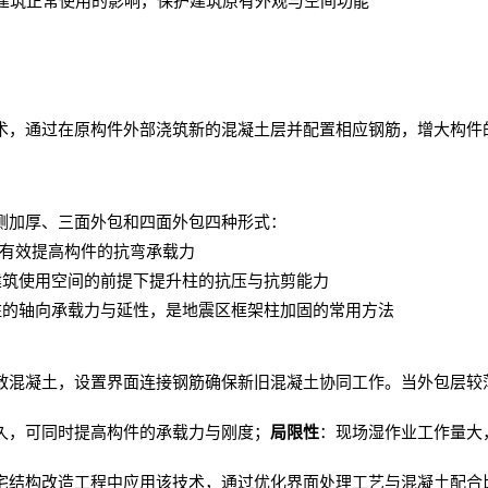
建筑正常使用的影响，保护建筑原有外观与空间功能
术，通过在原构件外部浇筑新的混凝土层并配置相应钢筋，增大构件
侧加厚、三面外包和四面外包四种形式：
有效提高构件的抗弯承载力
建筑使用空间的前提下提升柱的抗压与抗剪能力
柱的轴向承载力与延性，是地震区框架柱加固的常用方法
散混凝土，设置界面连接钢筋确保新旧混凝土协同工作。当外包层较
久，可同时提高构件的承载力与刚度；
局限性
：现场湿作业工作量大
宅结构改造工程中应用该技术，通过优化界面处理工艺与混凝土配合