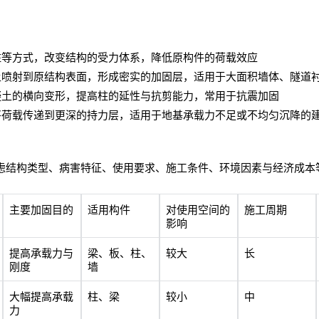
：
柱等方式，改变结构的受力体系，降低原构件的荷载效应
土喷射到原结构表面，形成密实的加固层，适用于大面积墙体、隧道
凝土的横向变形，提高柱的延性与抗剪能力，常用于抗震加固
将荷载传递到更深的持力层，适用于地基承载力不足或不均匀沉降的
虑结构类型、病害特征、使用要求、施工条件、环境因素与经济成本
主要加固目的
适用构件
对使用空间的
施工周期
影响
提高承载力与
梁、板、柱、
较大
长
刚度
墙
大幅提高承载
柱、梁
较小
中
力