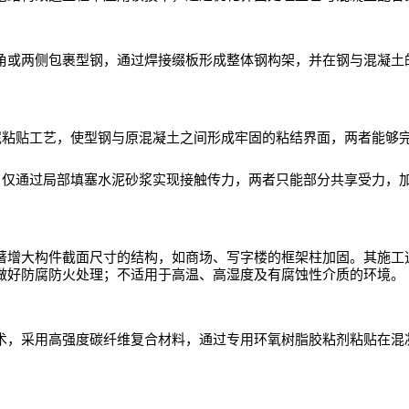
角或两侧包裹型钢，通过焊接缀板形成整体钢构架，并在钢与混凝土
泥粘贴工艺，使型钢与原混凝土之间形成牢固的粘结界面，两者能够
，仅通过局部填塞水泥砂浆实现接触传力，两者只能部分共享受力，
著增大构件截面尺寸的结构，如商场、写字楼的框架柱加固。其施工
做好防腐防火处理；不适用于高温、高湿度及有腐蚀性介质的环境。
术，采用高强度碳纤维复合材料，通过专用环氧树脂胶粘剂粘贴在混