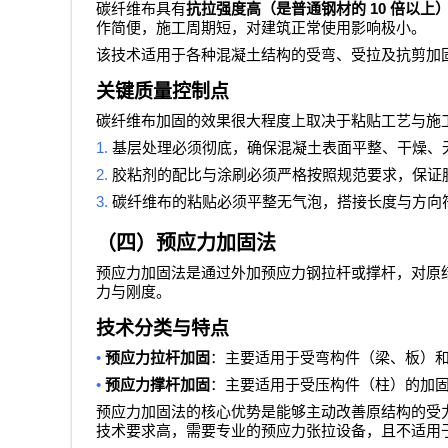
10
碳纤维布具有
抗拉强度高（是普通钢材的
倍以上
作简便，施工周期短，对建筑正常使用影响极小。
该技术适用于各种混凝土结构的受弯、受拉及抗剪加
关键质量控制点
碳纤维布加固的效果很大程度上取决于粘贴工艺与施
1.
基层处理必须彻底，确保混凝土表面平整、干燥、
2.
胶粘剂的配比与涂刷必须严格按照规范要求，保证
3.
碳纤维布的粘贴必须平整无气泡，搭接长度与方向
（四）预应力加固法
预应力加固法是通过外加预应力钢拉杆或撑杆，对原
力与刚度。
技术分类与特点
•
预应力拉杆加固
：主要适用于受弯构件（梁、板）
•
预应力撑杆加固
：主要适用于受压构件（柱）的加
预应力加固法的核心优势是能够主动改善原结构的受
技术要求高，需要专业的预应力张拉设备，且不适用