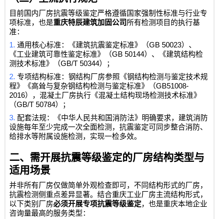
目前国内厂房抗震等级鉴定严格遵循国家强制性标准与行业专
项标准，也是
重庆特辰建筑加固公司
所有检测项目的执行基
准：
1.
GB 50023
通用核心标准：《建筑抗震鉴定标准》（
）、
GB 50144
《工业建筑可靠性鉴定标准》（
）、《建筑结构检
GB/T 50344
测技术标准》（
）；
2.
专项结构标准：钢结构厂房参照《钢结构检测与鉴定技术规
GB51008-
程》《高耸与复杂钢结构检测与鉴定标准》（
2016
），混凝土厂房执行《混凝土结构现场检测技术标准》
GB/T 50784
（
）；
3.
配套法规：《中华人民共和国消防法》明确要求，建筑消防
设施每年至少完成一次全面检测，抗震鉴定可同步整合消防、
给排水等附属设施检测，实现一检多效。
二、需开展抗震等级鉴定的厂房结构类型与
适用场景
并非所有厂房仅做简单外观检查即可，不同结构形式的厂房，
抗震检测侧重点差异显著。结合重庆工业厂房主流结构形式，
以下类别厂房
必须开展专项抗震等级鉴定
，也是重庆本地企业
咨询量最高的服务类型：