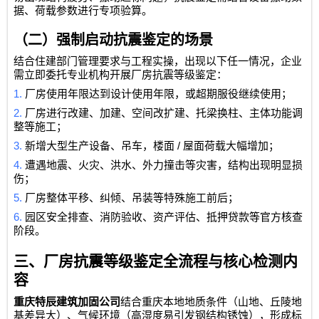
据、荷载参数进行专项验算。
（二）强制启动抗震鉴定的场景
结合住建部门管理要求与工程实操，出现以下任一情况，企业
需立即委托专业机构开展厂房抗震等级鉴定：
1.
厂房使用年限达到设计使用年限，或超期服役继续使用；
2.
厂房进行改建、加建、空间改扩建、托梁换柱、主体功能调
整等施工；
3.
/
新增大型生产设备、吊车，楼面
屋面荷载大幅增加；
4.
遭遇地震、火灾、洪水、外力撞击等灾害，结构出现明显损
伤；
5.
厂房整体平移、纠倾、吊装等特殊施工前后；
6.
园区安全排查、消防验收、资产评估、抵押贷款等官方核查
阶段。
三、厂房抗震等级鉴定全流程与核心检测内
容
重庆特辰建筑加固公司
结合重庆本地地质条件（山地、丘陵地
基差异大）、气候环境（高湿度易引发钢结构锈蚀），形成标