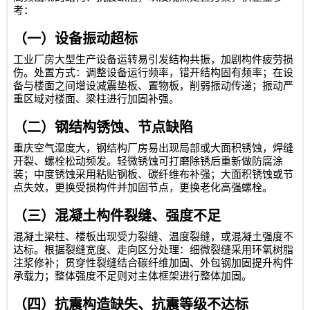
考：
（一）设备振动超标
工业厂房大型生产设备运转易引发结构共振，加剧构件疲劳损
伤。处置方式：调整设备运行频率，错开结构固有频率；在设
备与楼面之间增设减震垫板、置物板，削弱振动传递；振动严
重区域对楼面、梁柱进行加固补强。
（二）钢结构锈蚀、节点缺陷
重庆空气湿度大，钢结构厂房易出现局部或大面积锈蚀，焊缝
开裂、螺栓松动频发。轻微锈蚀可打磨除锈后重新做防腐涂
装；中度锈蚀采用粘贴钢板、碳纤维布补强；大面积锈蚀或节
点失效，更换受损构件并加固节点，更换老化高强螺栓。
（三）混凝土构件裂缝、强度不足
混凝土梁柱、楼板出现受力裂缝、温度裂缝，或混凝土强度不
达标。根据裂缝宽度、走向区分处理：细微裂缝采用环氧树脂
注浆修补；贯穿性裂缝结合碳纤维加固、外包钢加固提升构件
承载力；整体强度不足则对主体框架进行整体加固。
（四）抗震构造缺失、抗震等级不达标