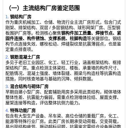
（一）主流结构厂房鉴定范围
1.
钢结构厂房
作为重庆机械加工、仓储、物流行业主流厂房形式，包含门式
/
刚架、排架结构、双层
多层钢结构、球形网架厂房、压型钢
板围护厂房等。检测核心聚焦
钢构件加工质量、焊接节点、紧
固件连接、构件锈蚀、支撑系统、柱脚构造
等关键部位。钢结
构节点连接失效、螺栓松动、焊缝裂纹是抗震薄弱点，也是鉴
定重点排查项。
2.
钢筋混凝土厂房
多见于老旧工业园区、化工、轻工行业，涵盖框架结构、框排
架结构厂房。重点检测主体梁柱、楼板、承重墙的构件尺寸、
配筋情况、混凝土强度、墙体裂缝、圈梁与构造柱等抗震构造
措施，同时核查地基与基础的沉降、倾斜数据。
3.
混合结构与砌体厂房
早期自建小型厂房、配套辅助用房多采用此类结构，砌体墙体
整体性差、抗震能力偏弱，需重点检测墙体拉结、屋面支撑、
屋架连接等构造，评估整体抗侧力能力。
4.
特殊功能厂房
包含有大型生产设备、吊车梁、高位仓储的重载厂房，化工、
能源等特殊行业厂房。此类厂房长期承受动荷载、交变荷载，
易出现结构疲劳、振动超标问题，抗震鉴定需结合设备振动数