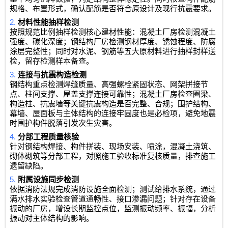
规格、布置形式，确认配筋是否符合原设计及现行抗震要求。
2.
材料性能抽样检测
按照规范比例抽样检测核心建材性能：混凝土厂房检测混凝土
强度、碳化深度；钢结构厂房检测钢材厚度、锈蚀程度、防腐
涂层完整性；同时对水泥、钢筋等五大原材料进行抽样封样送
检，留存检测样本备查。
3.
连接与抗震构造检测
钢结构重点检测焊缝质量、高强螺栓紧固状态、网架拼接节
点、柱间支撑、屋盖支撑连接可靠性；混凝土厂房检查圈梁、
构造柱、抗震墙等关键抗震构造是否完整、合规；围护结构、
幕墙、屋面板与主体结构的连接牢固度也是必检项，避免地震
时围护构件脱落引发次生灾害。
4.
分部工程质量核验
针对钢结构焊接、构件拼装、现场安装、喷涂，混凝土浇筑、
砌体砌筑等分部工程，对照施工验收标准复核质量，排查施工
遗留缺陷。
5.
附属设施同步检测
依据消防法规完成消防设施全面检测；测试给排水系统，通过
满水排水实验检查管道通畅性、接口渗漏问题；针对存在设备
振动的厂房，增设长期监控点位，监测振动频率、振幅，分析
振动对主体结构的影响。