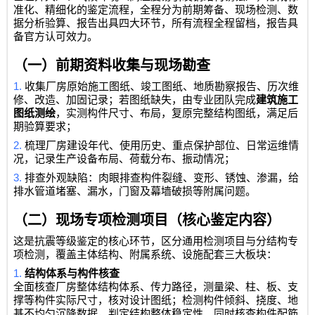
准化、精细化的鉴定流程，全程分为前期筹备、现场检测、数
据分析验算、报告出具四大环节，所有流程全程留档，报告具
备官方认可效力。
（一）前期资料收集与现场勘查
1.
收集厂房原始施工图纸、竣工图纸、地质勘察报告、历次维
修、改造、加固记录；若图纸缺失，由专业团队完成
建筑施工
图纸测绘
，实测构件尺寸、布局，复原完整结构图纸，满足后
期验算要求；
2.
梳理厂房建设年代、使用历史、重点保护部位、日常运维情
况，记录生产设备布局、荷载分布、振动情况；
3.
排查外观缺陷：肉眼排查构件裂缝、变形、锈蚀、渗漏，给
排水管道堵塞、漏水，门窗及幕墙破损等附属问题。
（二）现场专项检测项目（核心鉴定内容）
这是抗震等级鉴定的核心环节，区分通用检测项目与分结构专
项检测，覆盖主体结构、附属系统、设施配套三大板块：
1.
结构体系与构件核查
全面核查厂房整体结构体系、传力路径，测量梁、柱、板、支
撑等构件实际尺寸，核对设计图纸；检测构件倾斜、挠度、地
基不均匀沉降数据，判定结构整体稳定性。同时核查构件配筋