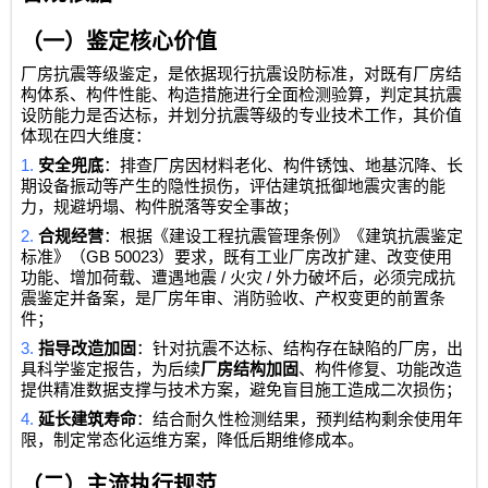
（一）鉴定核心价值
厂房抗震等级鉴定，是依据现行抗震设防标准，对既有厂房结
构体系、构件性能、构造措施进行全面检测验算，判定其抗震
设防能力是否达标，并划分抗震等级的专业技术工作，其价值
体现在四大维度：
1.
安全兜底
：排查厂房因材料老化、构件锈蚀、地基沉降、长
期设备振动等产生的隐性损伤，评估建筑抵御地震灾害的能
力，规避坍塌、构件脱落等安全事故；
2.
合规经营
：根据《建设工程抗震管理条例》《建筑抗震鉴定
GB 50023
标准》（
）要求，既有工业厂房改扩建、改变使用
/
/
功能、增加荷载、遭遇地震
火灾
外力破坏后，必须完成抗
震鉴定并备案，是厂房年审、消防验收、产权变更的前置条
件；
3.
指导改造加固
：针对抗震不达标、结构存在缺陷的厂房，出
具科学鉴定报告，为后续
厂房结构加固
、构件修复、功能改造
提供精准数据支撑与技术方案，避免盲目施工造成二次损伤；
4.
延长建筑寿命
：结合耐久性检测结果，预判结构剩余使用年
限，制定常态化运维方案，降低后期维修成本。
（二）主流执行规范