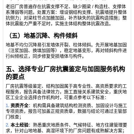
/
老旧厂房普遍存在抗震支撑不足、缺少圈梁
构造柱、支撑体
系薄弱等问题。处置方案：增设钢结构支撑、抗震墙提升整体
抗侧力；对梁柱节点加腋加固，补齐缺失的抗震构造措施；整
体抗震能力严重不足时，实施主体结构整体抗震改造。
（五）地基沉降、构件倾斜
地基不均匀沉降易引发墙体开裂、柱体倾斜。先开展地基加固
（注浆加固、换填加固等），稳定地基变形，再对倾斜构件进
行纠倾校正，同步修复受损墙体与构件。
五、选择专业厂房抗震鉴定与加固服务机构
的要点
厂房抗震等级鉴定、结构加固属于高专业性、高资质要求的工
程服务，报告具备法律效力，施工直接关系建筑安全，重庆地
区工业企业选择合作机构时，可重点参考以下标准：
1.
资质齐全
：机构需具备建筑结构检测资质、加固设计与施工
专项资质，报告可加盖正规资质章，数据与结论可通过主管部
门核查；
2.
本土经验
：熟悉重庆地质条件、气候特征、地方住建管理要
求，针对山地地基、高湿环境下的厂房问题有成熟解决方案；