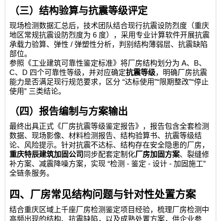
（三）结构验算与抗震等级评定
现场检测数据汇总后，技术团队结合现行抗震设防烈度（重庆
6
地区常规抗震设防烈度为
度），采用专业计算软件开展抗震
/
承载力验算、弹性
弹塑性分析，判别结构薄弱层、抗震缺陷
部位。
A
B
参照《工业建筑可靠性鉴定标准》将厂房结构划分为
、
、
C
D
、
四个可靠性等级，并对应确定
抗震等级
，明确厂房抗震
“
”“
”“
能力是否满足现行规范要求，区分
达标使用
限期整改
停止
”
使用
三类结论。
（四）报告编制与方案输出
最终出具正式《厂房抗震等级鉴定报告》，报告包含全套检测
数据、现场影像、材料检测报告、结构验算书、抗震等级结
论、风险提示。针对抗震不达标、结构存在安全隐患的厂房，
重庆特辰建筑加固公司
同步配套定制化
厂房加固方案
、裂缝修
“
-
-
-
”
补方案、减震降噪方案，实现
检测
鉴定
设计
加固施工
全链条服务。
四、厂房常见结构问题与针对性处置方案
结合重庆区域上千座厂房检测鉴定项目经验，梳理厂房检测中
高频出现的结构、抗震缺陷，以及成熟处置方案，供企业参