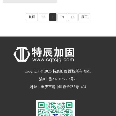
首页
<<
1
1/1
>>
尾页
Copyright © 2026 特辰加固 版权所有
XML
渝ICP备2025075653号-1
地址：重庆市渝中区嘉金路5号1404